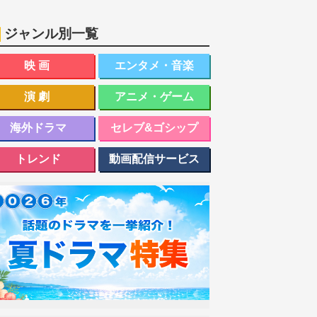
ジャンル別一覧
映画
エンタメ・音楽
演劇
アニメ・ゲーム
海外ドラマ
セレブ&ゴシップ
トレンド
動画配信サービス