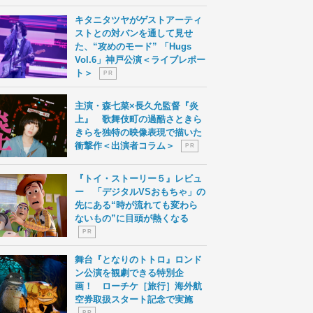
キタニタツヤがゲストアーティ
ストとの対バンを通して見せ
た、“攻めのモード” 「Hugs
Vol.6」神戸公演＜ライブレポー
ト＞
P R
主演・森七菜×長久允監督『炎
上』 歌舞伎町の過酷さときら
きらを独特の映像表現で描いた
衝撃作＜出演者コラム＞
P R
『トイ・ストーリー５』レビュ
ー 「デジタルVSおもちゃ」の
先にある“時が流れても変わら
ないもの”に目頭が熱くなる
P R
舞台『となりのトトロ』ロンド
ン公演を観劇できる特別企
画！ ローチケ［旅行］海外航
空券取扱スタート記念で実施
P R