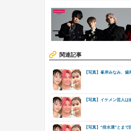
関連記事
【写真】峯岸みなみ、歯列
【写真】イケメン芸人は
【写真】“排水溝”とま