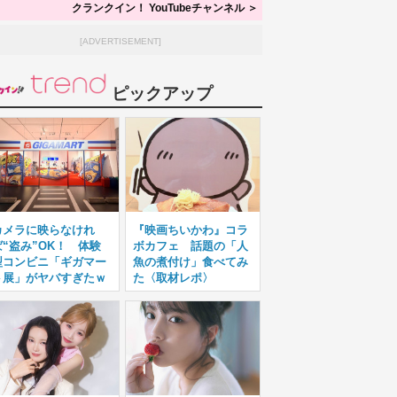
クランクイン！ YouTubeチャンネル ＞
[ADVERTISEMENT]
ピックアップ
カメラに映らなけれ
『映画ちいかわ』コラ
ば“盗み”OK！ 体験
ボカフェ 話題の「人
型コンビニ「ギガマー
魚の煮付け」食べてみ
ト展」がヤバすぎたｗ
た〈取材レポ〉