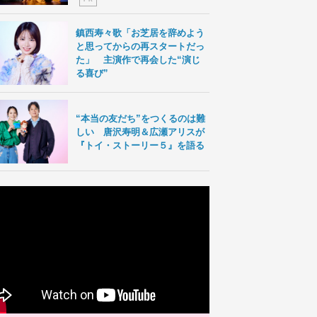
鎮西寿々歌「お芝居を辞めよう
と思ってからの再スタートだっ
た」 主演作で再会した“演じ
る喜び”
“本当の友だち”をつくるのは難
しい 唐沢寿明＆広瀬アリスが
『トイ・ストーリー５』を語る