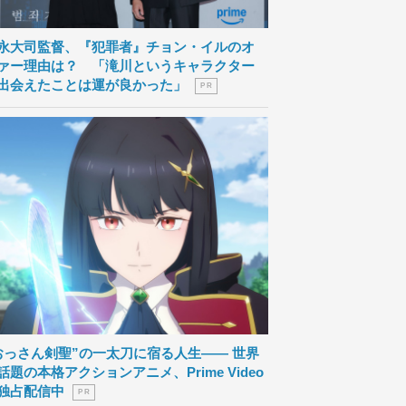
永大司監督、『犯罪者』チョン・イルのオ
ァー理由は？ 「滝川というキャラクター
出会えたことは運が良かった」
P R
おっさん剣聖”の一太刀に宿る人生―― 世界
話題の本格アクションアニメ、Prime Video
独占配信中
P R