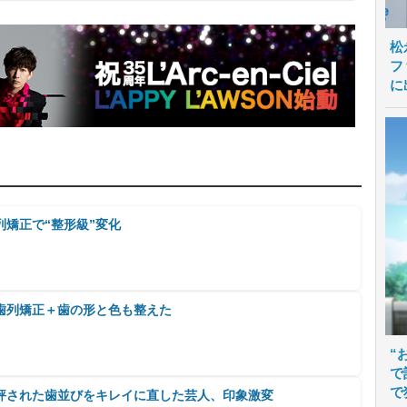
松
フ
に
矯正で“整形級”変化
歯列矯正＋歯の形と色も整えた
“
で
で
で評された歯並びをキレイに直した芸人、印象激変