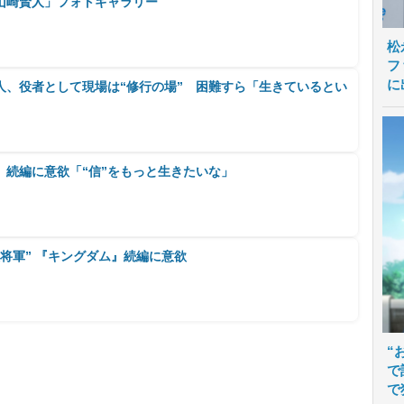
山崎賢人」フォトギャラリー
松
フ
に
人、役者として現場は“修行の場” 困難すら「生きているとい
』続編に意欲「“信”をもっと生きたいな」
将軍” 『キングダム』続編に意欲
“
で
で