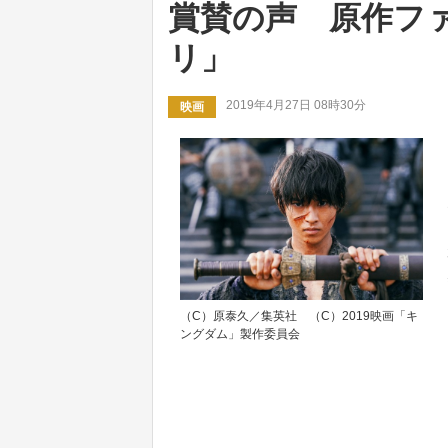
賞賛の声 原作フ
リ」
2019年4月27日 08時30分
映画
（C）原泰久／集英社 （C）2019映画「キ
ングダム」製作委員会