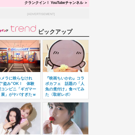
クランクイン！ YouTubeチャンネル ＞
[ADVERTISEMENT]
ピックアップ
カメラに映らなけれ
『映画ちいかわ』コラ
ば“盗み”OK！ 体験
ボカフェ 話題の「人
型コンビニ「ギガマー
魚の煮付け」食べてみ
ト展」がヤバすぎたｗ
た〈取材レポ〉