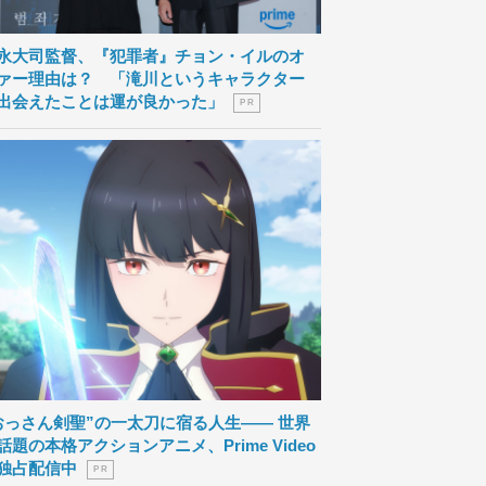
永大司監督、『犯罪者』チョン・イルのオ
ァー理由は？ 「滝川というキャラクター
出会えたことは運が良かった」
P R
おっさん剣聖”の一太刀に宿る人生―― 世界
話題の本格アクションアニメ、Prime Video
独占配信中
P R