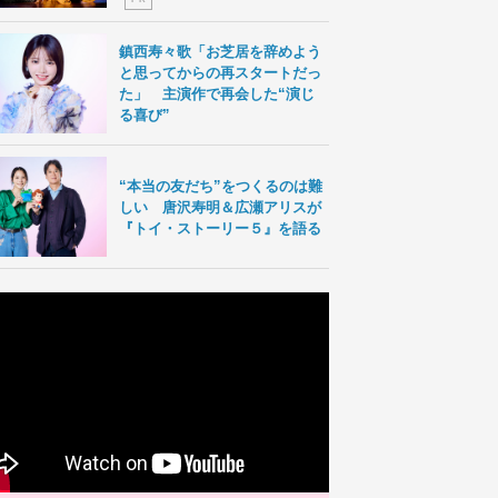
鎮西寿々歌「お芝居を辞めよう
と思ってからの再スタートだっ
た」 主演作で再会した“演じ
る喜び”
“本当の友だち”をつくるのは難
しい 唐沢寿明＆広瀬アリスが
『トイ・ストーリー５』を語る