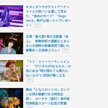
キタニタツヤがゲストアーティ
ストとの対バンを通して見せ
た、“攻めのモード” 「Hugs
Vol.6」神戸公演＜ライブレポー
ト＞
P R
主演・森七菜×長久允監督『炎
上』 歌舞伎町の過酷さときら
きらを独特の映像表現で描いた
衝撃作＜出演者コラム＞
P R
『トイ・ストーリー５』レビュ
ー 「デジタルVSおもちゃ」の
先にある“時が流れても変わら
ないもの”に目頭が熱くなる
P R
舞台『となりのトトロ』ロンド
ン公演を観劇できる特別企
画！ ローチケ［旅行］海外航
空券取扱スタート記念で実施
P R