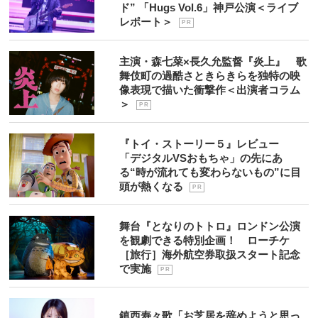
ド” 「Hugs Vol.6」神戸公演＜ライブ
レポート＞
P R
主演・森七菜×長久允監督『炎上』 歌
舞伎町の過酷さときらきらを独特の映
像表現で描いた衝撃作＜出演者コラム
＞
P R
『トイ・ストーリー５』レビュー
「デジタルVSおもちゃ」の先にあ
る“時が流れても変わらないもの”に目
頭が熱くなる
P R
舞台『となりのトトロ』ロンドン公演
を観劇できる特別企画！ ローチケ
［旅行］海外航空券取扱スタート記念
で実施
P R
鎮西寿々歌「お芝居を辞めようと思っ