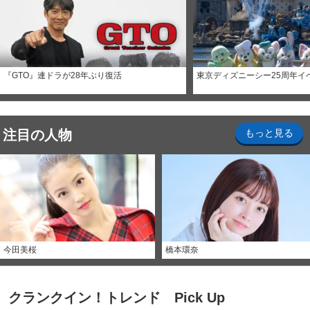
『GTO』連ドラが28年ぶり復活
東京ディズニーシー25周年イ
注目の人物
もっと見る
今田美桜
橋本環奈
クランクイン！トレンド Pick Up