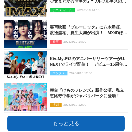
少女まどか☆マギカ』“ワルプルギスの
夜”モチーフのIMAX版ポスターも完成
アニメ･ゲーム
2026/8/10 14:15
実写映画『ブルーロック』に八木勇征、
渡邊圭祐、夏生大湖が出演！ MX4Dほか
での上映＆応援上映も決定
映画
2026/8/10 14:00
Kis‐My‐Ft2のアニバーサリーツアーがU‐
NEXTでライブ配信！ デビュー15周年の
記念日に開催される特別な公演
エンタメ
2026/8/10 12:30
舞台『けものフレンズ』新作公演、私立
恵比寿中学がジャパリパークに登場！
演劇
2026/8/10 12:00
もっと見る