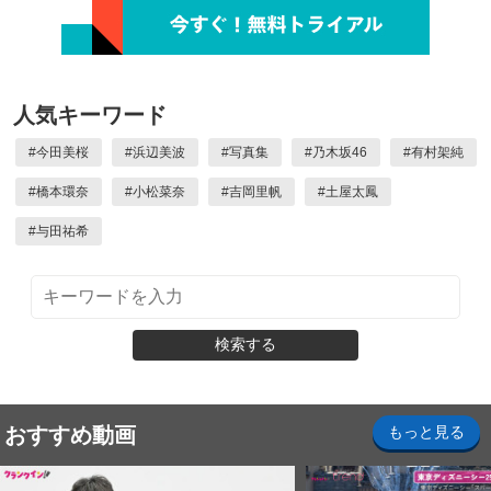
人気キーワード
#
今田美桜
#
浜辺美波
#
写真集
#
乃木坂46
#
有村架純
#
橋本環奈
#
小松菜奈
#
吉岡里帆
#
土屋太鳳
#
与田祐希
検索する
おすすめ動画
もっと見る