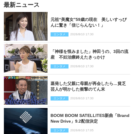
最新ニュース
元祖“美魔女”59歳の現在 美しいすっぴ
んに驚き「信じらんない！」
エンタメ
2026/8/10 17:30
「神様を恨みました」神田うの、3回の流
産 不妊治療終えたきっかけ
エンタメ
2026/8/10 17:30
蒸発した父親に母親が再会したら…貧乏
芸人が明かした衝撃のてん末
エンタメ
2026/8/10 17:30
BOOM BOOM SATELLITES新曲「Brand
New Drive」9.2配信決定
エンタメ
2026/8/10 17:05