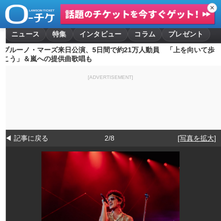
✕
ニュース
特集
インタビュー
コラム
プレゼント
ブルーノ・マーズ来日公演、5日間で約21万人動員 「上を向いて歩
こう」＆嵐への提供曲歌唱も
[ADVERTISEMENT]
◀ 記事に戻る
2/8
[写真を拡大]