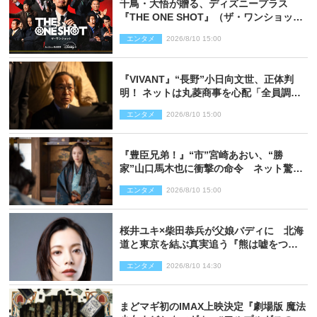
千鳥・大悟が贈る、ディズニープラス
『THE ONE SHOT』（ザ・ワンショッ
ト）徹底ガイド！ 今のお笑い界に一石
エンタメ
2026/8/10 15:00
を投じる“真の笑い”を見る大会がついに
開幕
『VIVANT』“長野”小日向文世、正体判
明！ ネットは丸菱商事を心配「全員調べ
た方がいい」「魔境すぎん？？」
エンタメ
2026/8/10 15:00
『豊臣兄弟！』“市”宮崎あおい、“勝
家”山口馬木也に衝撃の命令 ネット驚き
「しびれたなぁ」「激アツ!!」（ネタバレ
エンタメ
2026/8/10 15:00
あり）
桜井ユキ×柴田恭兵が父娘バディに 北海
道と東京を結ぶ真実追う『熊は嘘をつか
ない』2027年春放送
エンタメ
2026/8/10 14:30
まどマギ初のIMAX上映決定『劇場版 魔法