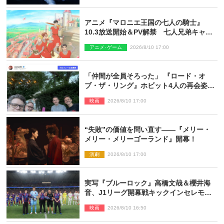
アニメ『マロニエ王国の七人の騎士』
10.3放送開始＆PV解禁 七人兄弟キャス
トに高梨謙吾、川島零士ら
アニメ･ゲーム
2026/8/10 17:00
「仲間が全員そろった」 『ロード・オ
ブ・ザ・リング』ホビット4人の再会姿に
ファン感激
映画
2026/8/10 17:00
“失敗”の価値を問い直す――『メリー・
メリー・メリーゴーランド』開幕！
演劇
2026/8/10 17:00
実写『ブルーロック』高橋文哉＆櫻井海
音、J1リーグ開幕戦キックインセレモニ
ーに登場＆喜びの声到着
映画
2026/8/10 16:50