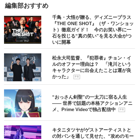
編集部おすすめ
千鳥・大悟が贈る、ディズニープラス
『THE ONE SHOT』（ザ・ワンショッ
ト）徹底ガイド！ 今のお笑い界に一
石を投じる“真の笑い”を見る大会がつ
いに開幕
松永大司監督、『犯罪者』チョン・イ
ルのオファー理由は？ 「滝川という
キャラクターに出会えたことは運が良
かった」
P R
“おっさん剣聖”の一太刀に宿る人生
―― 世界で話題の本格アクションアニ
メ、Prime Videoで独占配信中
P R
キタニタツヤがゲストアーティストと
の対バンを通して見せた、“攻めのモー