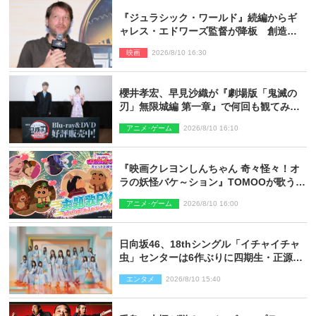
『ジュラシック・ワールド』続編からギ
ャレス・エドワーズ監督が降板 創造性
の違い
映画
2026/8/10 16:30
櫻井孝宏、早見沙織が『劇場版「鬼滅の
刃」無限城編 第一章』で何回も観てみた
いシーンとは？ イベントレポート到着
アニメ･ゲーム
2026/8/10 16:10
『映画クレヨンしんちゃん 奇々怪々！オ
ラの妖怪バケ～ション』TOMOOが歌う主
題歌「大人になったら」PV解禁
アニメ･ゲーム
2026/8/10 16:00
日向坂46、18thシングル「イチャイチャ
虫」センターは6作ぶりに四期生・正源司
陽子 新ビジュアル解禁
エンタメ
2026/8/10 15:40