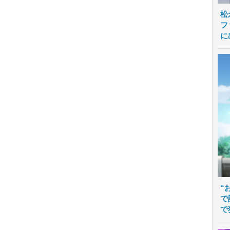
松
フ
に
“
で
で