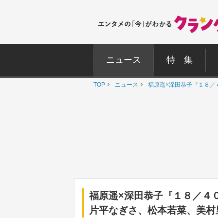
ニュース
特 集
TOP
ニュース
福原遥×深田恭子『１８／
福原遥×深田恭子『１８／４
片平なぎさ、松本若菜、美村