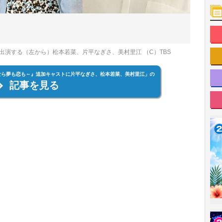
演する（左から）松本若菜、片平なぎさ、美村里江 （C）TBS
なら夢も恋も～』追加キャストに片平なぎさ、松本若菜、美村里江」の
記事を見る