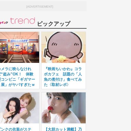
[ADVERTISEMENT]
ピックアップ
カメラに映らなけれ
『映画ちいかわ』コラ
ば“盗み”OK！ 体験
ボカフェ 話題の「人
型コンビニ「ギガマー
魚の煮付け」食べてみ
ト展」がヤバすぎたｗ
た〈取材レポ〉
ピンクの衣装がステ
【大胆カット満載】乃