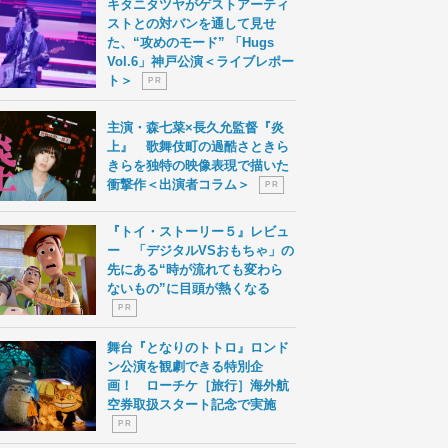
キタニタツヤがゲストアーティ
ストとの対バンを通して見せ
た、“攻めのモード” 「Hugs
Vol.6」神戸公演＜ライブレポー
ト＞
P R
主演・森七菜×長久允監督『炎
上』 歌舞伎町の過酷さときら
きらを独特の映像表現で描いた
衝撃作＜出演者コラム＞
P R
『トイ・ストーリー５』レビュ
ー 「デジタルVSおもちゃ」の
先にある“時が流れても変わら
ないもの”に目頭が熱くなる
P R
舞台『となりのトトロ』ロンド
ン公演を観劇できる特別企
画！ ローチケ［旅行］海外航
空券取扱スタート記念で実施
P R