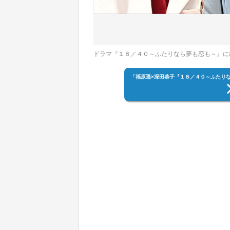
ドラマ『１８／４０～ふたりなら夢も恋も～』に出
「福原遥×深田恭子『１８／４０～ふたり