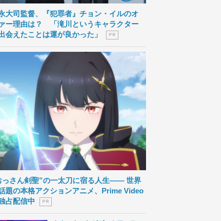
永大司監督、『犯罪者』チョン・イルのオ
ァー理由は？ 「滝川というキャラクター
出会えたことは運が良かった」
P R
おっさん剣聖”の一太刀に宿る人生―― 世界
話題の本格アクションアニメ、Prime Video
独占配信中
P R