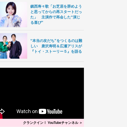
鎮西寿々歌「お芝居を辞めよう
と思ってからの再スタートだっ
た」 主演作で再会した“演じ
る喜び”
“本当の友だち”をつくるのは難
しい 唐沢寿明＆広瀬アリスが
『トイ・ストーリー５』を語る
クランクイン！ YouTubeチャンネル ＞