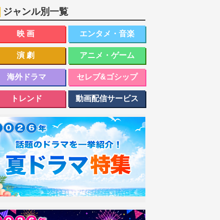
ジャンル別一覧
映画
エンタメ・音楽
演劇
アニメ・ゲーム
海外ドラマ
セレブ&ゴシップ
トレンド
動画配信サービス