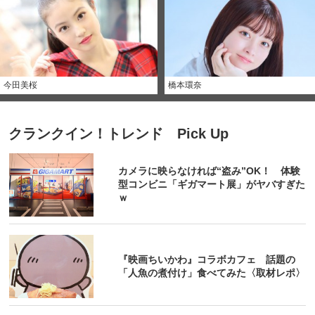
今田美桜
橋本環奈
クランクイン！トレンド Pick Up
カメラに映らなければ“盗み”OK！ 体験
型コンビニ「ギガマート展」がヤバすぎた
ｗ
『映画ちいかわ』コラボカフェ 話題の
「人魚の煮付け」食べてみた〈取材レポ〉