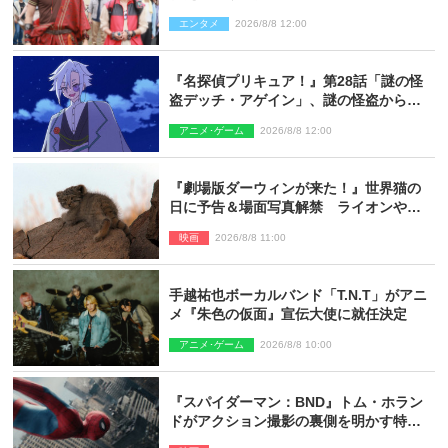
ギリコがハンターバトルを挑んできた！
エンタメ
2026/8/8 12:00
『名探偵プリキュア！』第28話「謎の怪
盗デッチ・アゲイン」、謎の怪盗から不
思議な予告状が届く
アニメ･ゲーム
2026/8/8 12:00
『劇場版ダーウィンが来た！』世界猫の
日に予告＆場面写真解禁 ライオンやマ
ヌルネコの赤ちゃんが大集合
映画
2026/8/8 11:00
手越祐也ボーカルバンド「T.N.T」がアニ
メ『朱色の仮面』宣伝大使に就任決定
アニメ･ゲーム
2026/8/8 10:00
『スパイダーマン：BND』トム・ホラン
ドがアクション撮影の裏側を明かす特別
映像解禁