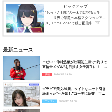
ピックアップ
“おっさん剣聖”の一太刀に宿る人生
―― 世界で話題の本格アクションアニ
メ、Prime Videoで独占配信中
P R
最新ニュース
エビ中・仲村悠菜が映画初主演で“釣りで
五輪金メダル”を目指す女子高生に！ 映
画『つりこまち』今秋公開
映画
2026/8/8 19:30
グラビア美女29歳、タイトなニット引き
締まった“へそ出し”コーデに反響「可愛
い過ぎる」
エンタメ
2026/8/8 18:00