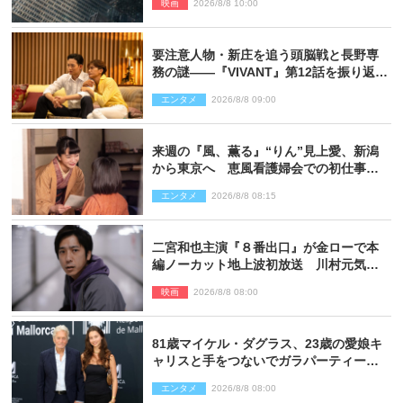
映画
2026/8/8 10:00
要注意人物・新庄を追う頭脳戦と長野専
務の謎――『VIVANT』第12話を振り返
る！
エンタメ
2026/8/8 09:00
来週の『風、薫る』“りん”見上愛、新潟
から東京へ 恵風看護婦会での初仕事に
向かう
エンタメ
2026/8/8 08:15
二宮和也主演『８番出口』が金ローで本
編ノーカット地上波初放送 川村元気監
督＆二宮コメント到着
映画
2026/8/8 08:00
81歳マイケル・ダグラス、23歳の愛娘キ
ャリスと手をつないでガラパーティーに
来場
エンタメ
2026/8/8 08:00