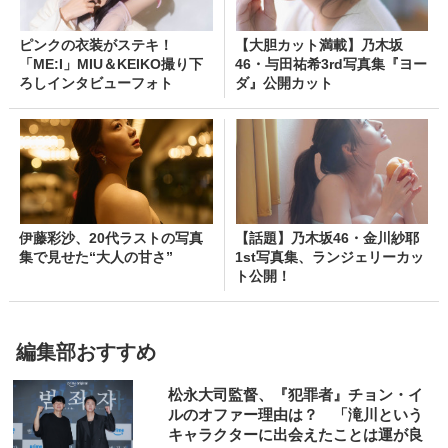
ピンクの衣装がステキ！
【大胆カット満載】乃木坂
「ME:I」MIU＆KEIKO撮り下
46・与田祐希3rd写真集『ヨー
ろしインタビューフォト
ダ』公開カット
伊藤彩沙、20代ラストの写真
【話題】乃木坂46・金川紗耶
集で見せた“大人の甘さ”
1st写真集、ランジェリーカッ
ト公開！
編集部おすすめ
松永大司監督、『犯罪者』チョン・イ
ルのオファー理由は？ 「滝川という
キャラクターに出会えたことは運が良