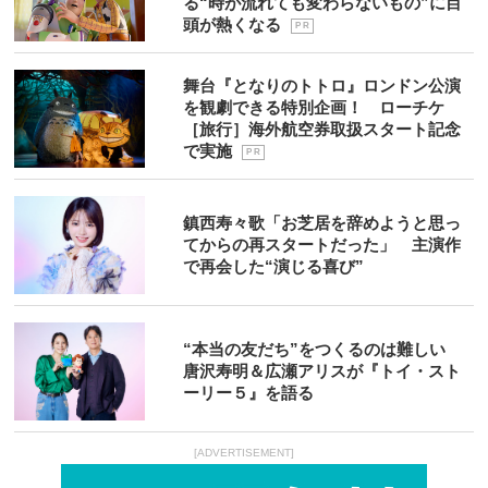
る“時が流れても変わらないもの”に目
頭が熱くなる
P R
舞台『となりのトトロ』ロンドン公演
を観劇できる特別企画！ ローチケ
［旅行］海外航空券取扱スタート記念
で実施
P R
鎮西寿々歌「お芝居を辞めようと思っ
てからの再スタートだった」 主演作
で再会した“演じる喜び”
“本当の友だち”をつくるのは難しい
唐沢寿明＆広瀬アリスが『トイ・スト
ーリー５』を語る
[ADVERTISEMENT]