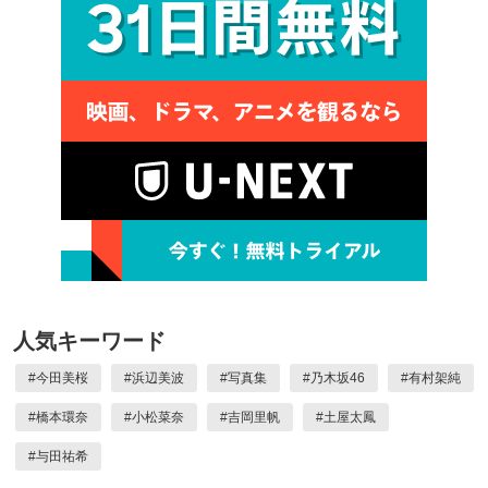
人気キーワード
#
今田美桜
#
浜辺美波
#
写真集
#
乃木坂46
#
有村架純
#
橋本環奈
#
小松菜奈
#
吉岡里帆
#
土屋太鳳
#
与田祐希