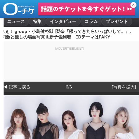
✕
ニュース
特集
インタビュー
コラム
プレゼント
Aぇ！ group・小島健×浅川梨奈『帰ってきたらいっぱいして。』、
刺激と癒しの場面写真＆新予告到着 EDテーマはFAKY
[ADVERTISEMENT]
◀ 記事に戻る
6/6
[写真を拡大]