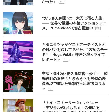
かった」
P R
“おっさん剣聖”の一太刀に宿る人生
―― 世界で話題の本格アクションアニ
メ、Prime Videoで独占配信中
P R
キタニタツヤがゲストアーティストと
の対バンを通して見せた、“攻めのモー
ド” 「Hugs Vol.6」神戸公演＜ライブ
レポート＞
P R
主演・森七菜×長久允監督『炎上』 歌
舞伎町の過酷さときらきらを独特の映
像表現で描いた衝撃作＜出演者コラム
＞
P R
『トイ・ストーリー５』レビュー
「デジタルVSおもちゃ」の先にあ