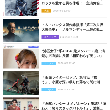
ロックを愛する男を体現！ 主演舞台
『ロックンロール』ビジュアル解禁
演劇
2026/8/8 12:00
トム・ハンクス製作総指揮『第二次世界
大戦全史』 ノルマンディー上陸の壮絶
な戦場を収めた特別映像解禁
海外ドラマ
2026/8/8 12:00
“港区女子”系AKB48元メンバー38歳、清
楚な浴衣姿に反響「相変わらず美しい」
エンタメ
2026/8/8 12:00
『仮面ライダーゼッツ』第47話「救
う」、小鷹が深い眠りに落ちて闇に消え
る…？
エンタメ
2026/8/8 12:00
『角醒ハンター オメガホーン』第3話「味
わえ！怒りのタッグバトル！」、波斬の