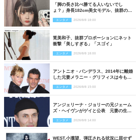
「脚の長さ比べ勝てる人いないでし
ょ？」身長182cm美女モデル、抜群のプ
ロポーションにネット衝撃
エンタメ
2026/8/8 18:00
筧美和子、抜群プロポーションにネット
衝撃「美しすぎる」「スゴイ」
エンタメ
2026/8/8 18:00
アントニオ・バンデラス、2014年に離婚
した元妻メラニー・グリフィスは今も
「親友の一人」
エンタメ
2026/8/8 15:00
アンジェリーナ・ジョリーの兄ジェーム
ズ・ヘイヴンがゲイと公表 元妻の生配
信で明らかに
エンタメ
2026/8/8 14:00
WEST.小瀧望、弾圧される状況に屈せず