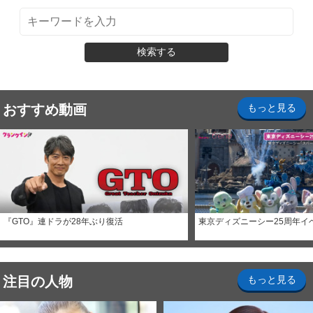
検索する
おすすめ動画
もっと見る
『GTO』連ドラが28年ぶり復活
東京ディズニーシー25周年イ
注目の人物
もっと見る