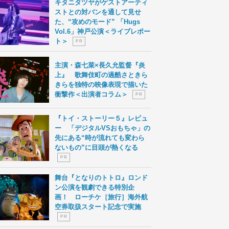
キタニタツヤがゲストアーティ
ストとの対バンを通して見せ
た、“攻めのモード” 「Hugs
Vol.6」神戸公演＜ライブレポー
ト＞
P R
主演・森七菜×長久允監督『炎
上』 歌舞伎町の過酷さときら
きらを独特の映像表現で描いた
衝撃作＜出演者コラム＞
P R
『トイ・ストーリー５』レビュ
ー 「デジタルVSおもちゃ」の
先にある“時が流れても変わら
ないもの”に目頭が熱くなる
P R
舞台『となりのトトロ』ロンド
ン公演を観劇できる特別企
画！ ローチケ［旅行］海外航
空券取扱スタート記念で実施
P R