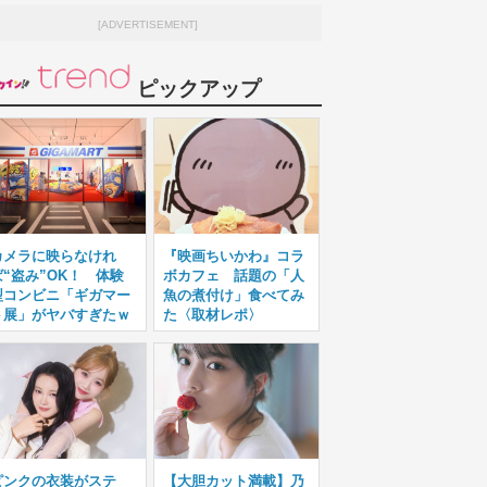
[ADVERTISEMENT]
ピックアップ
カメラに映らなけれ
『映画ちいかわ』コラ
ば“盗み”OK！ 体験
ボカフェ 話題の「人
型コンビニ「ギガマー
魚の煮付け」食べてみ
ト展」がヤバすぎたｗ
た〈取材レポ〉
ピンクの衣装がステ
【大胆カット満載】乃