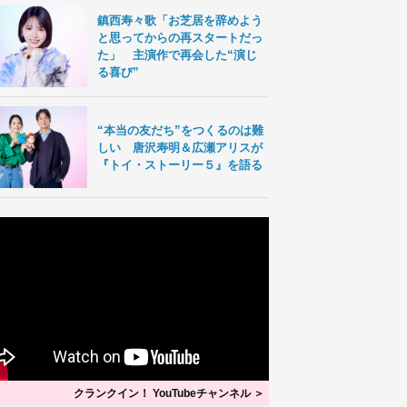
鎮西寿々歌「お芝居を辞めよう
と思ってからの再スタートだっ
た」 主演作で再会した“演じ
る喜び”
“本当の友だち”をつくるのは難
しい 唐沢寿明＆広瀬アリスが
『トイ・ストーリー５』を語る
クランクイン！ YouTubeチャンネル ＞