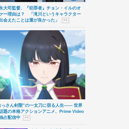
永大司監督、『犯罪者』チョン・イルのオ
ァー理由は？ 「滝川というキャラクター
出会えたことは運が良かった」
P R
おっさん剣聖”の一太刀に宿る人生―― 世界
話題の本格アクションアニメ、Prime Video
独占配信中
P R