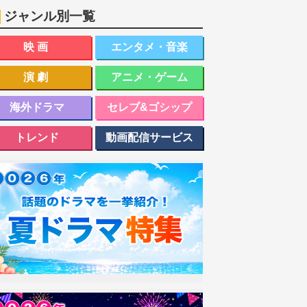
ジャンル別一覧
映画
エンタメ・音楽
演劇
アニメ・ゲーム
海外ドラマ
セレブ&ゴシップ
トレンド
動画配信サービス