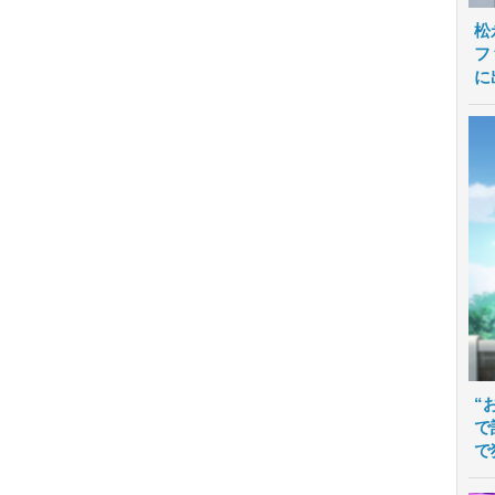
松
フ
に
“
で
で