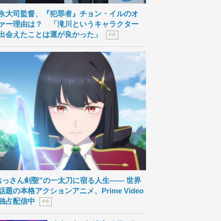
永大司監督、『犯罪者』チョン・イルのオ
ァー理由は？ 「滝川というキャラクター
出会えたことは運が良かった」
P R
おっさん剣聖”の一太刀に宿る人生―― 世界
話題の本格アクションアニメ、Prime Video
独占配信中
P R