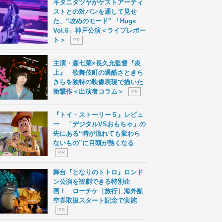
キタニタツヤがゲストアーティ
ストとの対バンを通して見せ
た、“攻めのモード” 「Hugs
Vol.6」神戸公演＜ライブレポー
ト＞
P R
主演・森七菜×長久允監督『炎
上』 歌舞伎町の過酷さときら
きらを独特の映像表現で描いた
衝撃作＜出演者コラム＞
P R
『トイ・ストーリー５』レビュ
ー 「デジタルVSおもちゃ」の
先にある“時が流れても変わら
ないもの”に目頭が熱くなる
P R
舞台『となりのトトロ』ロンド
ン公演を観劇できる特別企
画！ ローチケ［旅行］海外航
空券取扱スタート記念で実施
P R