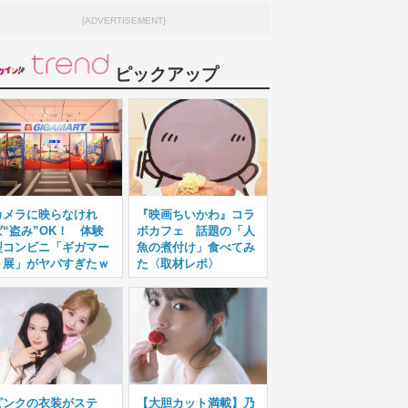
[ADVERTISEMENT]
ピックアップ
カメラに映らなけれ
『映画ちいかわ』コラ
ば“盗み”OK！ 体験
ボカフェ 話題の「人
型コンビニ「ギガマー
魚の煮付け」食べてみ
ト展」がヤバすぎたｗ
た〈取材レポ〉
ピンクの衣装がステ
【大胆カット満載】乃