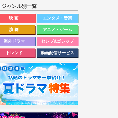
ジャンル別一覧
映画
エンタメ・音楽
演劇
アニメ・ゲーム
海外ドラマ
セレブ&ゴシップ
トレンド
動画配信サービス