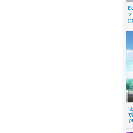
松
フ
に
“
で
で