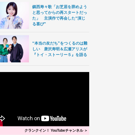
鎮西寿々歌「お芝居を辞めよう
と思ってからの再スタートだっ
た」 主演作で再会した“演じ
る喜び”
“本当の友だち”をつくるのは難
しい 唐沢寿明＆広瀬アリスが
『トイ・ストーリー５』を語る
クランクイン！ YouTubeチャンネル ＞