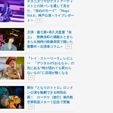
キタニタツヤがゲストアーティ
ストとの対バンを通して見せ
た、“攻めのモード” 「Hugs
Vol.6」神戸公演＜ライブレポー
ト＞
P R
主演・森七菜×長久允監督『炎
上』 歌舞伎町の過酷さときら
きらを独特の映像表現で描いた
衝撃作＜出演者コラム＞
P R
『トイ・ストーリー５』レビュ
ー 「デジタルVSおもちゃ」の
先にある“時が流れても変わら
ないもの”に目頭が熱くなる
P R
舞台『となりのトトロ』ロンド
ン公演を観劇できる特別企
画！ ローチケ［旅行］海外航
空券取扱スタート記念で実施
P R