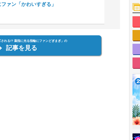
にファン「かわいすぎる」
される!? 薬指に光る指輪にファンどぎまぎ」の
記事を見る