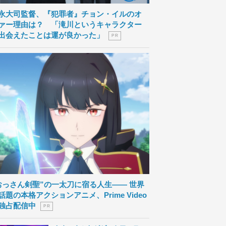
永大司監督、『犯罪者』チョン・イルのオ
ァー理由は？ 「滝川というキャラクター
出会えたことは運が良かった」
P R
おっさん剣聖”の一太刀に宿る人生―― 世界
話題の本格アクションアニメ、Prime Video
独占配信中
P R