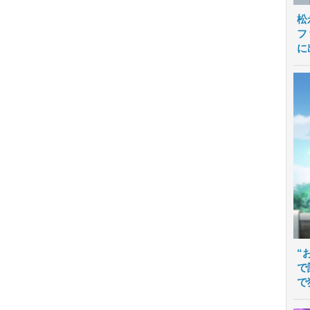
松
フ
に
“
で
で