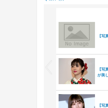
【写
【写
が美
【写