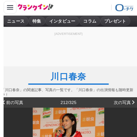
ニュース
特集
インタビュー
コラム
プレゼント
[ADVERTISEMENT]
川口春奈
「川口春奈」の関連記事、写真の一覧です。「川口春奈」の出演情報も随時更新
中！
前の写真
212/325
次の写真