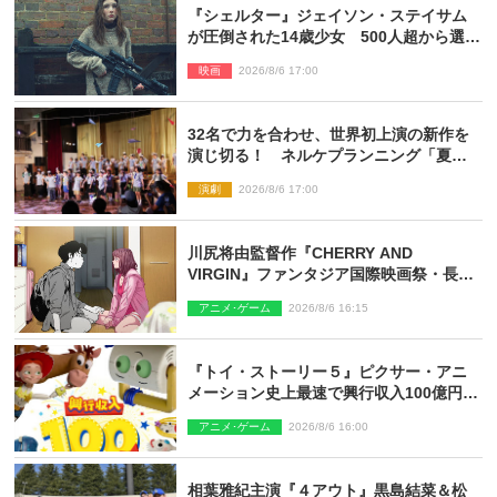
『シェルター』ジェイソン・ステイサム
が圧倒された14歳少女 500人超から選出
された新鋭ボディ・レイ・ブレスナック
映画
2026/8/6 17:00
とは
32名で力を合わせ、世界初上演の新作を
演じ切る！ ネルケプランニング「夏休
み！オン・ワークショップ2026」レポー
演劇
2026/8/6 17:00
ト【最終日】
川尻将由監督作『CHERRY AND
VIRGIN』ファンタジア国際映画祭・長編
アニメ部門で観客賞・金賞受賞！
アニメ･ゲーム
2026/8/6 16:15
『トイ・ストーリー５』ピクサー・アニ
メーション史上最速で興行収入100億円突
破 シリーズNo.1興収が目前
アニメ･ゲーム
2026/8/6 16:00
相葉雅紀主演『４アウト』黒島結菜＆松