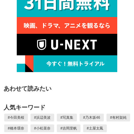
あわせて読みたい
人気キーワード
#
今田美桜
#
浜辺美波
#
写真集
#
乃木坂46
#
有村架純
#
橋本環奈
#
小松菜奈
#
吉岡里帆
#
土屋太鳳