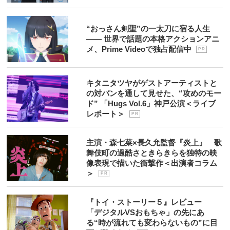
“おっさん剣聖”の一太刀に宿る人生
―― 世界で話題の本格アクションアニ
メ、Prime Videoで独占配信中
P R
キタニタツヤがゲストアーティストと
の対バンを通して見せた、“攻めのモー
ド” 「Hugs Vol.6」神戸公演＜ライブ
レポート＞
P R
主演・森七菜×長久允監督『炎上』 歌
舞伎町の過酷さときらきらを独特の映
像表現で描いた衝撃作＜出演者コラム
＞
P R
『トイ・ストーリー５』レビュー
「デジタルVSおもちゃ」の先にあ
る“時が流れても変わらないもの”に目