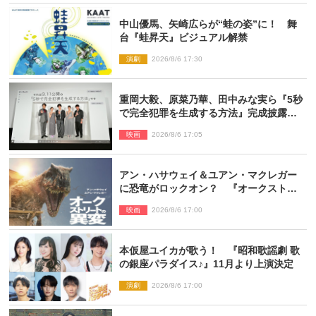
中山優馬、矢崎広らが“蛙の姿”に！ 舞
台『蛙昇天』ビジュアル解禁
演劇
2026/8/6 17:30
重岡大毅、原菜乃華、田中みな実ら『5秒
で完全犯罪を生成する方法』完成披露に
登壇！ それぞれのAI活用術も発表
映画
2026/8/6 17:05
アン・ハサウェイ＆ユアン・マクレガー
に恐竜がロックオン？ 『オークストリ
ートの異変』新ビジュアル＆本編映像初
映画
2026/8/6 17:00
解禁
本仮屋ユイカが歌う！ 『昭和歌謡劇 歌
の銀座パラダイス♪』11月より上演決定
演劇
2026/8/6 17:00