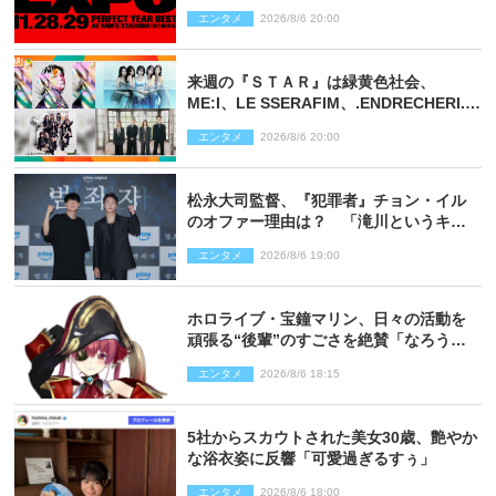
決定
エンタメ
2026/8/6 20:00
来週の『ＳＴＡＲ』は緑黄色社会、
ME:I、LE SSERAFIM、.ENDRECHERI.が
話題曲をパフォーマンス！
エンタメ
2026/8/6 20:00
松永大司監督、『犯罪者』チョン・イル
のオファー理由は？ 「滝川というキャ
ラクターに出会えたことは本当に運が良
エンタメ
2026/8/6 19:00
かった」
ホロライブ・宝鐘マリン、日々の活動を
頑張る“後輩”のすごさを絶賛「なろう系
主人公まである」
エンタメ
2026/8/6 18:15
5社からスカウトされた美女30歳、艶やか
な浴衣姿に反響「可愛過ぎるすぅ」
エンタメ
2026/8/6 18:00