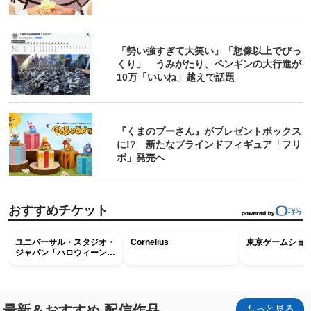
「勢い強すぎて大笑い」「想像以上でびっ
くり」 うみがたり、ペンギンの大行進が
10万「いいね」越えで話題
『くまのプーさん』がプレゼントボックス
に!? 新たなブラインドフィギュア「フリ
ポ」発売へ
おすすめチケット
ユニバーサル・スタジオ・
Cornelius
東京ゲームショウ2
ジャパン「ハロウィーン・
ホラー・ナイト ～オール
ナイト～パス」
最新＆おすすめ 配信作品
もっと見る