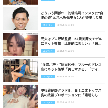
どういう関係!? 的場浩司インスタに“自
慢の娘”元乃木坂46美女2人が登場し反響
エンタメ
2026/8/6 18:00
元夫はプロ野球監督 54歳美魔女モデル
にネット衝撃「圧倒的に美しい」「最強
クラス」「うっとり」
エンタメ
2026/8/6 18:00
“役満ボディ”岡田紗佳、ブルーのドレス
姿にネット衝撃「美しすぎる」「ナイ
ス」
エンタメ
2026/8/6 18:00
現役薬剤師グラドル、白ミニ丈トップス
姿の抜群プロポーションに「素晴らしす
ぎる」「すっっっご！」とネット絶賛
エンタメ
2026/8/6 18:00