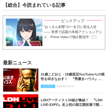
【総合】今読まれている記事
ピックアップ
“おっさん剣聖”の一太刀に宿る人生
―― 世界で話題の本格アクションアニ
メ、Prime Videoで独占配信中
P R
最新ニュース
31歳こどおじ・18歳底辺YouTuberらの根
性を叩きなおす！ 『男磨きハウス』第2
弾コーチ陣発表
エンタメ
2026/8/6 20:42
LDHアーティスト20組が集結！ 『LDH
LIVE‐EXPO』史上初の国立競技場で開催