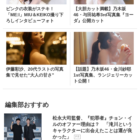
ピンクの衣装がステキ！
【大胆カット満載】乃木坂
「ME:I」MIU＆KEIKO撮り下
46・与田祐希3rd写真集『ヨー
ろしインタビューフォト
ダ』公開カット
伊藤彩沙、20代ラストの写真
【話題】乃木坂46・金川紗耶
集で見せた“大人の甘さ”
1st写真集、ランジェリーカッ
ト公開！
編集部おすすめ
松永大司監督、『犯罪者』チョン・イ
ルのオファー理由は？ 「滝川という
キャラクターに出会えたことは運が良
かった」
P R