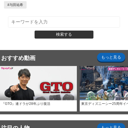
#
与田祐希
検索する
おすすめ動画
もっと見る
『GTO』連ドラが28年ぶり復活
東京ディズニーシー25周年イ
もっと見る