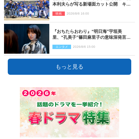
本利夫らが写る新場面カット公開 キャ
スト登壇イベントも決定
映画
2026/8/6 16:00
『おちたらおわり』“明日海”宇垣美
里、“孔美子”篠田麻里子の意味深発言に
絶句 ネット驚き「まさか」「意外な展
エンタメ
2026/8/6 15:00
開」
もっと見る