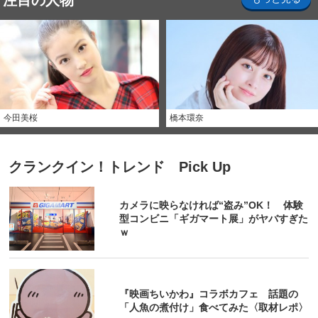
注目の人物
今田美桜
橋本環奈
クランクイン！トレンド Pick Up
カメラに映らなければ“盗み”OK！ 体験
型コンビニ「ギガマート展」がヤバすぎた
ｗ
『映画ちいかわ』コラボカフェ 話題の
「人魚の煮付け」食べてみた〈取材レポ〉