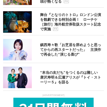
頭が熱くなる
P R
舞台『となりのトトロ』ロンドン公演
を観劇できる特別企画！ ローチケ
［旅行］海外航空券取扱スタート記念
で実施
P R
鎮西寿々歌「お芝居を辞めようと思っ
てからの再スタートだった」 主演作
で再会した“演じる喜び”
“本当の友だち”をつくるのは難しい
唐沢寿明＆広瀬アリスが『トイ・スト
ーリー５』を語る
[ADVERTISEMENT]