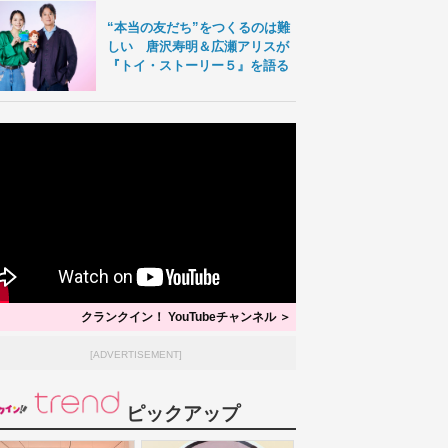
“本当の友だち”をつくるのは難
しい 唐沢寿明＆広瀬アリスが
『トイ・ストーリー５』を語る
クランクイン！ YouTubeチャンネル ＞
[ADVERTISEMENT]
ピックアップ