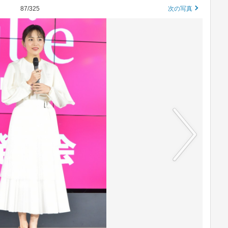
87/325
次の写真