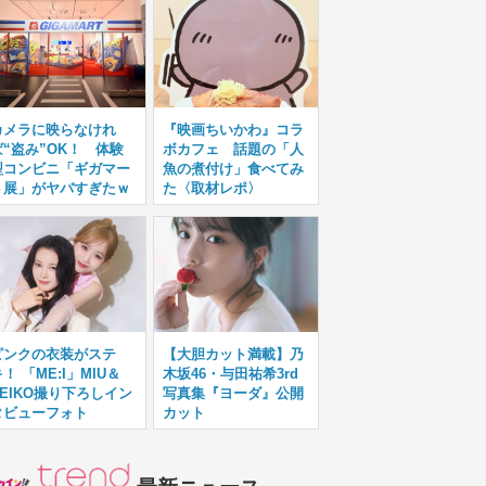
カメラに映らなけれ
『映画ちいかわ』コラ
ば“盗み”OK！ 体験
ボカフェ 話題の「人
型コンビニ「ギガマー
魚の煮付け」食べてみ
ト展」がヤバすぎたｗ
た〈取材レポ〉
ピンクの衣装がステ
【大胆カット満載】乃
！ 「ME:I」MIU＆
木坂46・与田祐希3rd
KEIKO撮り下ろしイン
写真集『ヨーダ』公開
タビューフォト
カット