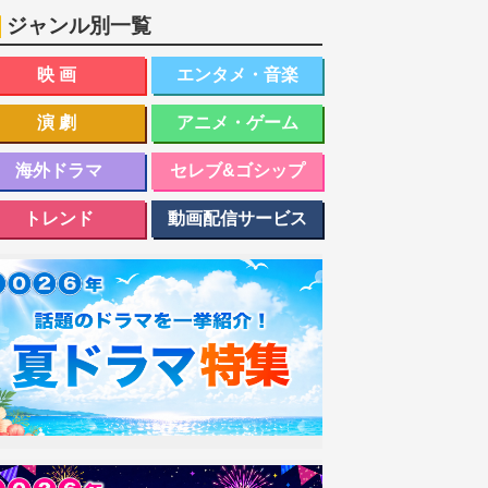
ジャンル別一覧
映画
エンタメ・音楽
演劇
アニメ・ゲーム
海外ドラマ
セレブ&ゴシップ
トレンド
動画配信サービス