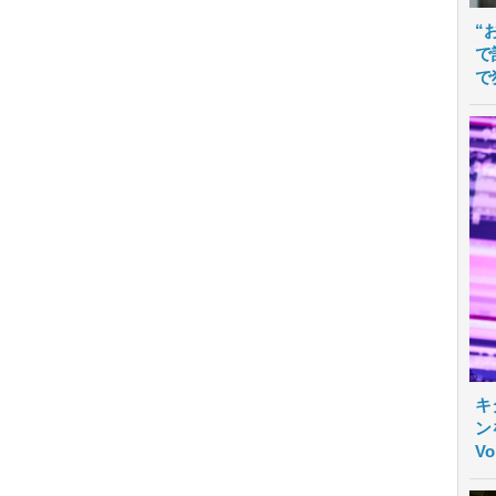
“
で
で
キ
ン
V