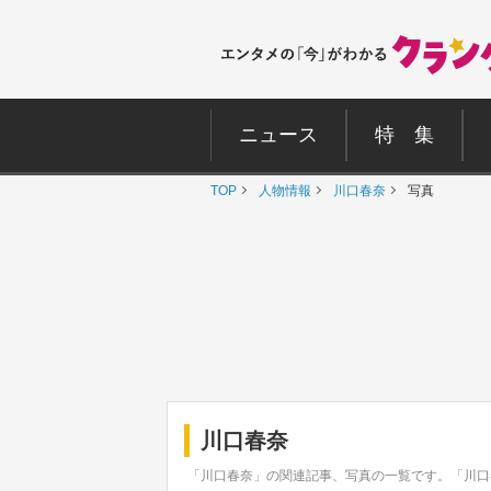
ニュース
特 集
TOP
人物情報
川口春奈
写真
川口春奈
「川口春奈」の関連記事、写真の一覧です。「川口