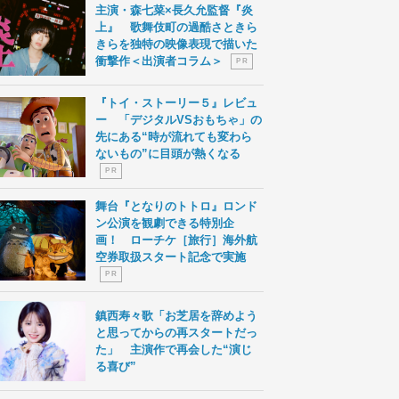
主演・森七菜×長久允監督『炎
上』 歌舞伎町の過酷さときら
きらを独特の映像表現で描いた
衝撃作＜出演者コラム＞
P R
『トイ・ストーリー５』レビュ
ー 「デジタルVSおもちゃ」の
先にある“時が流れても変わら
ないもの”に目頭が熱くなる
P R
舞台『となりのトトロ』ロンド
ン公演を観劇できる特別企
画！ ローチケ［旅行］海外航
空券取扱スタート記念で実施
P R
鎮西寿々歌「お芝居を辞めよう
と思ってからの再スタートだっ
た」 主演作で再会した“演じ
る喜び”