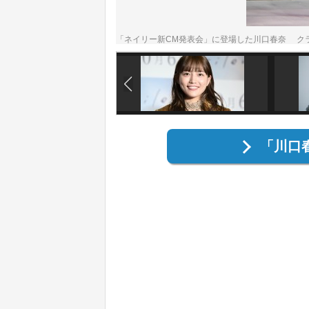
「ネイリー新CM発表会」に登場した川口春奈 ク
「川口