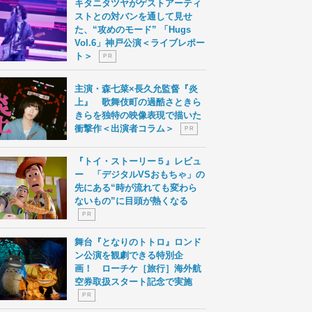
キタニタツヤがゲストアーティ
ストとの対バンを通して見せ
た、“攻めのモード” 「Hugs
Vol.6」神戸公演＜ライブレポー
ト＞
P R
主演・森七菜×長久允監督『炎
上』 歌舞伎町の過酷さときら
きらを独特の映像表現で描いた
衝撃作＜出演者コラム＞
P R
『トイ・ストーリー５』レビュ
ー 「デジタルVSおもちゃ」の
先にある“時が流れても変わら
ないもの”に目頭が熱くなる
P R
舞台『となりのトトロ』ロンド
ン公演を観劇できる特別企
画！ ローチケ［旅行］海外航
空券取扱スタート記念で実施
P R