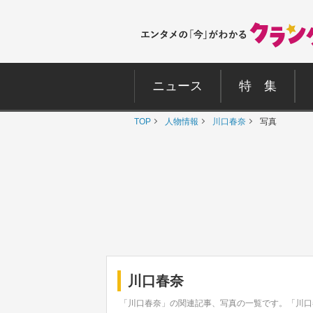
ニュース
特 集
TOP
人物情報
川口春奈
写真
川口春奈
「川口春奈」の関連記事、写真の一覧です。「川口