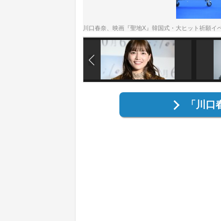
川口春奈、映画『聖地X』韓国式・大ヒット祈願イ
「川口