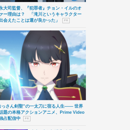
永大司監督、『犯罪者』チョン・イルのオ
ァー理由は？ 「滝川というキャラクター
出会えたことは運が良かった」
P R
おっさん剣聖”の一太刀に宿る人生―― 世界
話題の本格アクションアニメ、Prime Video
独占配信中
P R