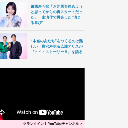
鎮西寿々歌「お芝居を辞めよう
と思ってからの再スタートだっ
た」 主演作で再会した“演じ
る喜び”
“本当の友だち”をつくるのは難
しい 唐沢寿明＆広瀬アリスが
『トイ・ストーリー５』を語る
クランクイン！ YouTubeチャンネル ＞