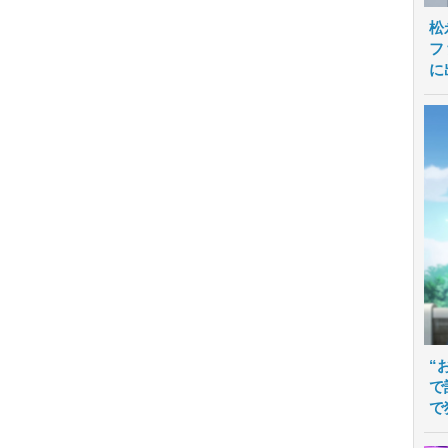
松
フ
に
“
で
で