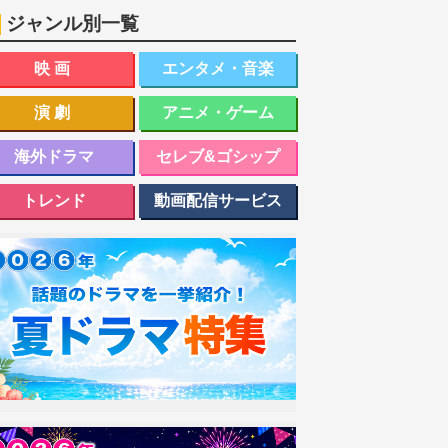
ジャンル別一覧
映画
エンタメ・音楽
演劇
アニメ・ゲーム
海外ドラマ
セレブ&ゴシップ
トレンド
動画配信サービス