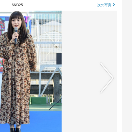
66/325
次の写真