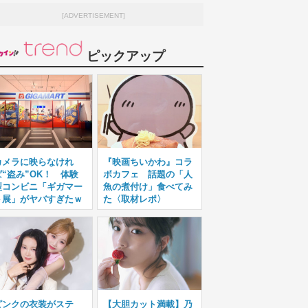
[ADVERTISEMENT]
ピックアップ
カメラに映らなけれ
『映画ちいかわ』コラ
ば“盗み”OK！ 体験
ボカフェ 話題の「人
型コンビニ「ギガマー
魚の煮付け」食べてみ
ト展」がヤバすぎたｗ
た〈取材レポ〉
ピンクの衣装がステ
【大胆カット満載】乃