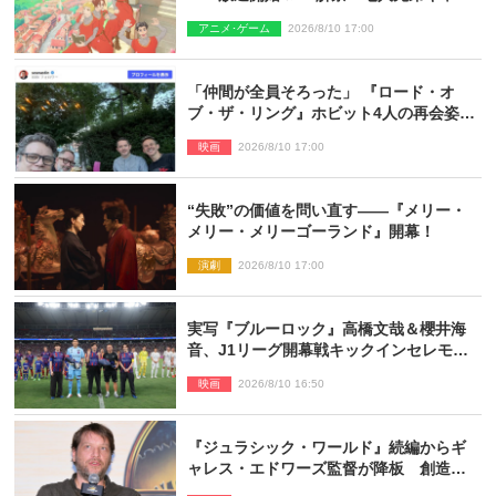
トに高梨謙吾、川島零士ら
アニメ･ゲーム
2026/8/10 17:00
「仲間が全員そろった」 『ロード・オ
ブ・ザ・リング』ホビット4人の再会姿に
ファン感激
映画
2026/8/10 17:00
“失敗”の価値を問い直す――『メリー・
メリー・メリーゴーランド』開幕！
演劇
2026/8/10 17:00
実写『ブルーロック』高橋文哉＆櫻井海
音、J1リーグ開幕戦キックインセレモニ
ーに登場＆喜びの声到着
映画
2026/8/10 16:50
『ジュラシック・ワールド』続編からギ
ャレス・エドワーズ監督が降板 創造性
の違い