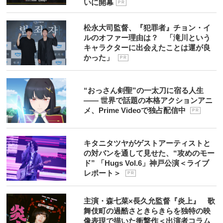
いに開幕
P R
松永大司監督、『犯罪者』チョン・イ
ルのオファー理由は？ 「滝川という
キャラクターに出会えたことは運が良
かった」
P R
“おっさん剣聖”の一太刀に宿る人生
―― 世界で話題の本格アクションアニ
メ、Prime Videoで独占配信中
P R
キタニタツヤがゲストアーティストと
の対バンを通して見せた、“攻めのモー
ド” 「Hugs Vol.6」神戸公演＜ライブ
レポート＞
P R
主演・森七菜×長久允監督『炎上』 歌
舞伎町の過酷さときらきらを独特の映
像表現で描いた衝撃作＜出演者コラム