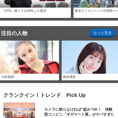
『GTO』連ドラが28年ぶり復活
東京ディズニーシー25周年イ
注目の人物
もっと見る
今田美桜
橋本環奈
クランクイン！トレンド Pick Up
カメラに映らなければ“盗み”OK！ 体験
型コンビニ「ギガマート展」がヤバすぎた