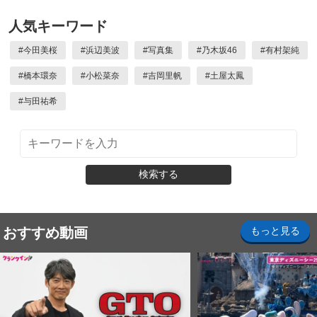
人気キーワード
#
今田美桜
#
浜辺美波
#
写真集
#
乃木坂46
#
有村架純
#
橋本環奈
#
小松菜奈
#
吉岡里帆
#
土屋太鳳
#
与田祐希
検索する
おすすめ動画
もっと見る