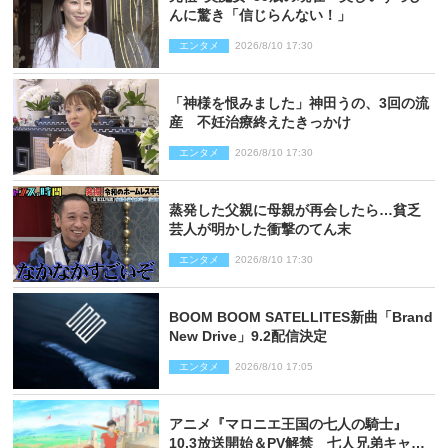
んに驚き「信じらんない！」
エンタメ
2026/8/10 17:30
「神様を恨みました」神田うの、3回の流
産 不妊治療終えたきっかけ
エンタメ
2026/8/10 17:30
蒸発した父親に母親が再会したら…貧乏
芸人が明かした衝撃のてん末
エンタメ
2026/8/10 17:30
BOOM BOOM SATELLITES新曲「Brand
New Drive」9.2配信決定
エンタメ
2026/8/10 17:05
アニメ『マロニエ王国の七人の騎士』
10.3放送開始＆PV解禁 七人兄弟キャス