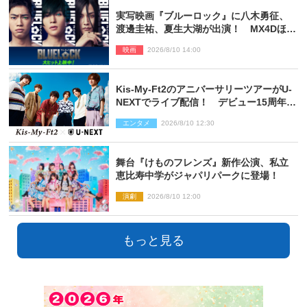
実写映画『ブルーロック』に八木勇征、
渡邊圭祐、夏生大湖が出演！ MX4Dほか
での上映＆応援上映も決定
映画
2026/8/10 14:00
Kis‐My‐Ft2のアニバーサリーツアーがU‐
NEXTでライブ配信！ デビュー15周年の
記念日に開催される特別な公演
エンタメ
2026/8/10 12:30
舞台『けものフレンズ』新作公演、私立
恵比寿中学がジャパリパークに登場！
演劇
2026/8/10 12:00
もっと見る