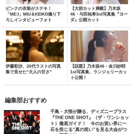
ピンクの衣装がステキ！
【大胆カット満載】乃木坂
「ME:I」MIU＆KEIKO撮り下
46・与田祐希3rd写真集『ヨー
ろしインタビューフォト
ダ』公開カット
伊藤彩沙、20代ラストの写真
【話題】乃木坂46・金川紗耶
集で見せた“大人の甘さ”
1st写真集、ランジェリーカッ
ト公開！
編集部おすすめ
千鳥・大悟が贈る、ディズニープラス
『THE ONE SHOT』（ザ・ワンショッ
ト）徹底ガイド！ 今のお笑い界に一
石を投じる“真の笑い”を見る大会がつ