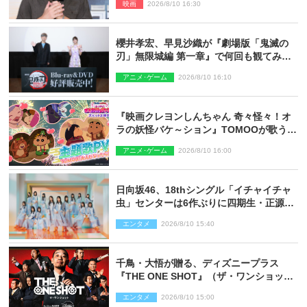
映画
2026/8/10 16:30
櫻井孝宏、早見沙織が『劇場版「鬼滅の
刃」無限城編 第一章』で何回も観てみた
いシーンとは？ イベントレポート到着
アニメ･ゲーム
2026/8/10 16:10
『映画クレヨンしんちゃん 奇々怪々！オ
ラの妖怪バケ～ション』TOMOOが歌う主
題歌「大人になったら」PV解禁
アニメ･ゲーム
2026/8/10 16:00
日向坂46、18thシングル「イチャイチャ
虫」センターは6作ぶりに四期生・正源司
陽子 新ビジュアル解禁
エンタメ
2026/8/10 15:40
千鳥・大悟が贈る、ディズニープラス
『THE ONE SHOT』（ザ・ワンショッ
ト）徹底ガイド！ 今のお笑い界に一石
エンタメ
2026/8/10 15:00
を投じる“真の笑い”を見る大会がついに