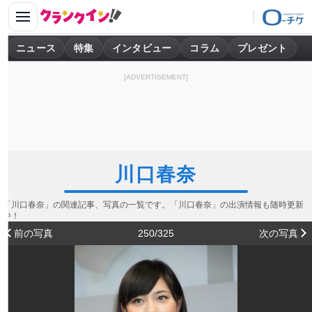
ニュース
特集
インタビュー
コラム
プレゼント
[ADVERTISEMENT]
川口春奈
「川口春奈」の関連記事、写真の一覧です。「川口春奈」の出演情報も随時更新
中！
前の写真
250/325
次の写真