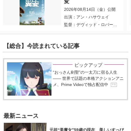
変
2026年08月14日（金）公開
出演：アン・ハサウェイ
監督：デヴィッド・ロバー
ト・ミッチェル
【総合】今読まれている記事
ピックアップ
“おっさん剣聖”の一太刀に宿る人生
―― 世界で話題の本格アクションアニ
メ、Prime Videoで独占配信中
P R
最新ニュース
元祖“美魔女”59歳の現在 美しいすっぴ