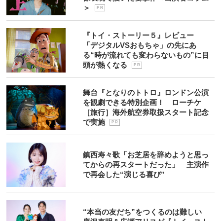
＞
P R
『トイ・ストーリー５』レビュー
「デジタルVSおもちゃ」の先にあ
る“時が流れても変わらないもの”に目
頭が熱くなる
P R
舞台『となりのトトロ』ロンドン公演
を観劇できる特別企画！ ローチケ
［旅行］海外航空券取扱スタート記念
で実施
P R
鎮西寿々歌「お芝居を辞めようと思っ
てからの再スタートだった」 主演作
で再会した“演じる喜び”
“本当の友だち”をつくるのは難しい