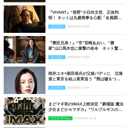
開幕
『VIVANT』“長野”小日向文世、正体判
明！ ネットは丸菱商事を心配「全員調べ
た方がいい」「魔境すぎん？？」
エンタメ
2026/8/10 15:00
『豊臣兄弟！』“市”宮崎あおい、“勝
家”山口馬木也に衝撃の命令 ネット驚き
「しびれたなぁ」「激アツ!!」（ネタバレ
エンタメ
2026/8/10 15:00
あり）
桜井ユキ×柴田恭兵が父娘バディに 北海
道と東京を結ぶ真実追う『熊は嘘をつか
ない』2027年春放送
エンタメ
2026/8/10 14:30
まどマギ初のIMAX上映決定『劇場版 魔法
少女まどか☆マギカ』“ワルプルギスの
夜”モチーフのIMAX版ポスターも完成
アニメ･ゲーム
2026/8/10 14:15