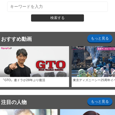
検索する
おすすめ動画
もっと見る
『GTO』連ドラが28年ぶり復活
東京ディズニーシー25周年イ
注目の人物
もっと見る