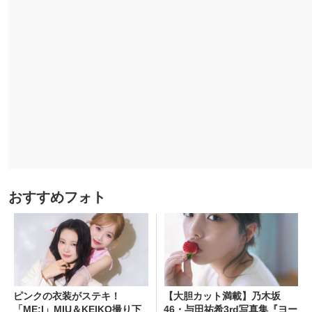
おすすめフォト
ピンクの衣装がステキ！
【大胆カット満載】乃木坂
「ME:I」MIU＆KEIKO撮り下
46・与田祐希3rd写真集『ヨー