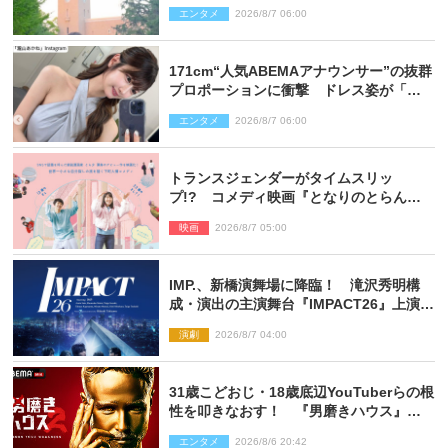
た」
エンタメ
2026/8/7 06:00
171cm“人気ABEMAアナウンサー”の抜群
プロポーションに衝撃 ドレス姿が「美
しい」「品がありすぎる」
エンタメ
2026/8/7 06:00
トランスジェンダーがタイムスリッ
プ!? コメディ映画『となりのとらんす
少女ちゃん』11.7公開決定
映画
2026/8/7 05:00
IMP.、新橋演舞場に降臨！ 滝沢秀明構
成・演出の主演舞台『IMPACT26』上演決
定
演劇
2026/8/7 04:00
31歳こどおじ・18歳底辺YouTuberらの根
性を叩きなおす！ 『男磨きハウス』第2
弾コーチ陣発表
エンタメ
2026/8/6 20:42