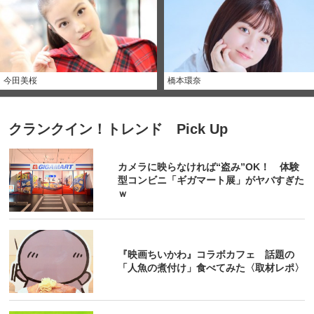
今田美桜
橋本環奈
クランクイン！トレンド Pick Up
カメラに映らなければ“盗み”OK！ 体験
型コンビニ「ギガマート展」がヤバすぎた
ｗ
『映画ちいかわ』コラボカフェ 話題の
「人魚の煮付け」食べてみた〈取材レポ〉