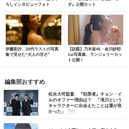
ろしインタビューフォト
ダ』公開カット
伊藤彩沙、20代ラストの写真
【話題】乃木坂46・金川紗耶
集で見せた“大人の甘さ”
1st写真集、ランジェリーカッ
ト公開！
編集部おすすめ
松永大司監督、『犯罪者』チョン・イ
ルのオファー理由は？ 「滝川という
キャラクターに出会えたことは運が良
かった」
P R