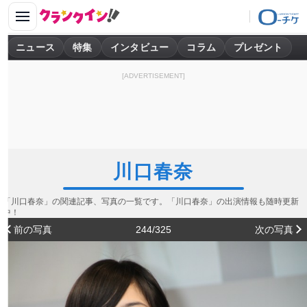
ニュース
特集
インタビュー
コラム
プレゼント
[ADVERTISEMENT]
川口春奈
「川口春奈」の関連記事、写真の一覧です。「川口春奈」の出演情報も随時更新
中！
前の写真
244/325
次の写真