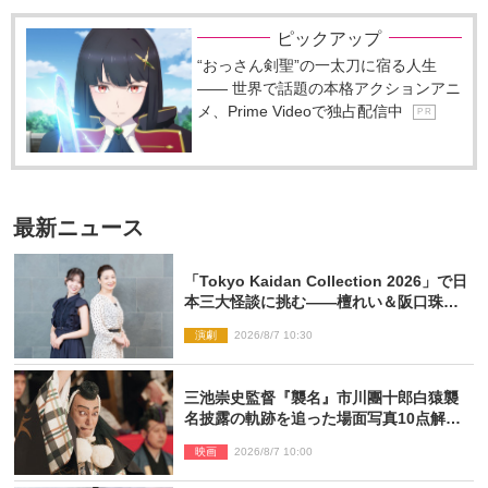
ピックアップ
“おっさん剣聖”の一太刀に宿る人生
―― 世界で話題の本格アクションアニ
メ、Prime Videoで独占配信中
P R
最新ニュース
「Tokyo Kaidan Collection 2026」で日
本三大怪談に挑む――檀れい＆阪口珠美
が語る「牡丹灯籠」の新たな魅力
演劇
2026/8/7 10:30
三池崇史監督『襲名』市川團十郎白猿襲
名披露の軌跡を追った場面写真10点解
禁！
映画
2026/8/7 10:00