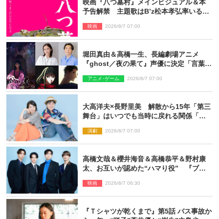
映画『八つ墓村』メインビジュアル＆本
予告解禁 主題歌はB’z松本孝弘率いる
TMG「DOOM」に決定
映画
2026/8/7 07:00
堀田真由＆高橋一生、長編劇場アニメ
『ghost／夜の果て』声優に決定「言葉に
はできない沢山の感情を思い出しまし
アニメ･ゲーム
2026/8/7 07:00
た」
大高洋夫×長野里美 解散から15年「第三
舞台」はいつでも当時に戻れる関係「や
っぱり他の方たちとは違います」
演劇
2026/8/7 07:00
高橋文哉＆櫻井海音＆高橋恭平＆野村康
太、お互いが認めた“ハマり役” 『ブル
ーロック』で築いた最高のチームワーク
映画
2026/8/7 06:30
『Ｔシャツが乾くまで』第5話 バス事故か