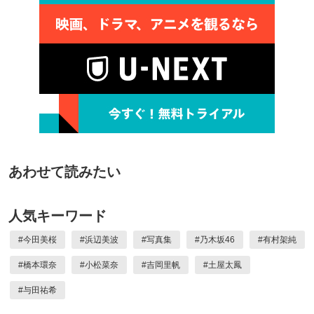
あわせて読みたい
人気キーワード
#
今田美桜
#
浜辺美波
#
写真集
#
乃木坂46
#
有村架純
#
橋本環奈
#
小松菜奈
#
吉岡里帆
#
土屋太鳳
#
与田祐希