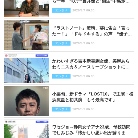
ら一年 “咲子”蒼井優と“樹生”中島歩は
心を許しあえる関係に
エンタメ
2026/8/7 06:30
『ラストノート』澄晴、葵に告白「言っ
たー！」「ドキドキする」の声 “優子劇
場”も話題
エンタメ
2026/8/7 06:00
かわいすぎる吉本新喜劇女優、美脚あら
わミニスカ＆ノースリーブショットに反
響
エンタメ
2026/8/7 06:00
小栗旬、新ドラマ『LOST10』で主演・横
浜流星と初共演「もう最高です」
エンタメ
2026/8/7 06:00
ワセジョ→静岡女子アナ23歳、母校訪問
でしみじみ「懐かしい思い出が蘇りまし