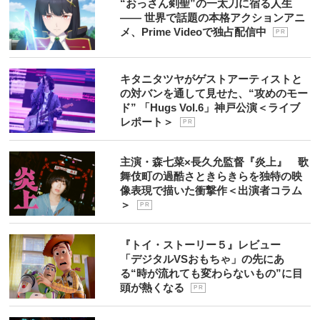
“おっさん剣聖”の一太刀に宿る人生
―― 世界で話題の本格アクションアニ
メ、Prime Videoで独占配信中
P R
キタニタツヤがゲストアーティストと
の対バンを通して見せた、“攻めのモー
ド” 「Hugs Vol.6」神戸公演＜ライブ
レポート＞
P R
主演・森七菜×長久允監督『炎上』 歌
舞伎町の過酷さときらきらを独特の映
像表現で描いた衝撃作＜出演者コラム
＞
P R
『トイ・ストーリー５』レビュー
「デジタルVSおもちゃ」の先にあ
る“時が流れても変わらないもの”に目
頭が熱くなる
P R