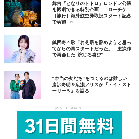
舞台『となりのトトロ』ロンドン公演
を観劇できる特別企画！ ローチケ
［旅行］海外航空券取扱スタート記念
で実施
P R
鎮西寿々歌「お芝居を辞めようと思っ
てからの再スタートだった」 主演作
で再会した“演じる喜び”
“本当の友だち”をつくるのは難しい
唐沢寿明＆広瀬アリスが『トイ・スト
ーリー５』を語る
[ADVERTISEMENT]