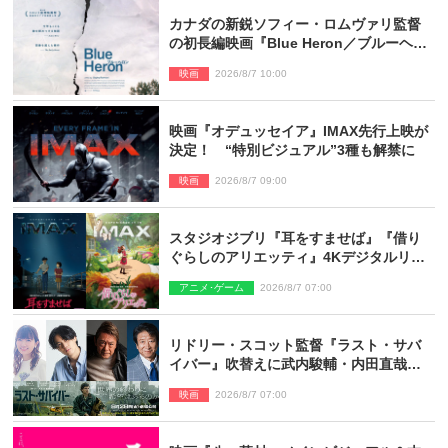
カナダの新鋭ソフィー・ロムヴァリ監督
の初長編映画『Blue Heron／ブルーヘロ
ン』10.23公開
映画
2026/8/7 10:00
映画『オデュッセイア』IMAX先行上映が
決定！ “特別ビジュアル”3種も解禁に
映画
2026/8/7 09:00
スタジオジブリ『耳をすませば』『借り
ぐらしのアリエッティ』4Kデジタルリマ
スターでIMAX上映決定！
アニメ･ゲーム
2026/8/7 07:00
リドリー・スコット監督『ラスト・サバ
イバー』吹替えに武内駿輔・内田直哉・
種崎敦美・井上和彦ら豪華声優陣が集
映画
2026/8/7 07:00
結！