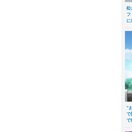
松
フ
に
“
で
で