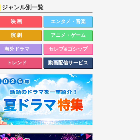
ジャンル別一覧
映画
エンタメ・音楽
演劇
アニメ・ゲーム
海外ドラマ
セレブ&ゴシップ
トレンド
動画配信サービス