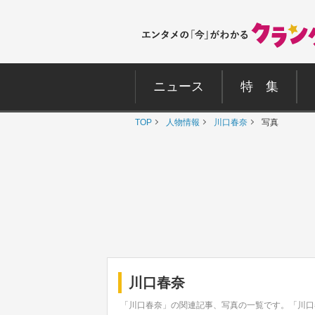
ニュース
特 集
TOP
人物情報
川口春奈
写真
川口春奈
「川口春奈」の関連記事、写真の一覧です。「川口