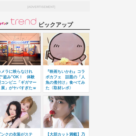
[ADVERTISEMENT]
ピックアップ
カメラに映らなけれ
『映画ちいかわ』コラ
ば“盗み”OK！ 体験
ボカフェ 話題の「人
型コンビニ「ギガマー
魚の煮付け」食べてみ
ト展」がヤバすぎたｗ
た〈取材レポ〉
ピンクの衣装がステ
【大胆カット満載】乃