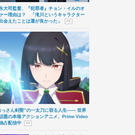
永大司監督、『犯罪者』チョン・イルのオ
ァー理由は？ 「滝川というキャラクター
出会えたことは運が良かった」
P R
おっさん剣聖”の一太刀に宿る人生―― 世界
話題の本格アクションアニメ、Prime Video
独占配信中
P R