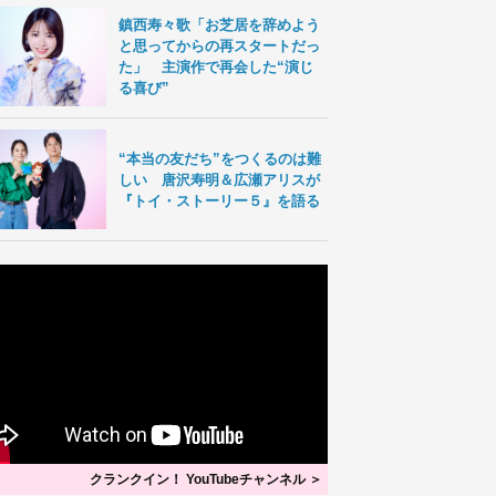
鎮西寿々歌「お芝居を辞めよう
と思ってからの再スタートだっ
た」 主演作で再会した“演じ
る喜び”
“本当の友だち”をつくるのは難
しい 唐沢寿明＆広瀬アリスが
『トイ・ストーリー５』を語る
クランクイン！ YouTubeチャンネル ＞