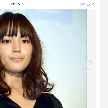
179/325
次の写真