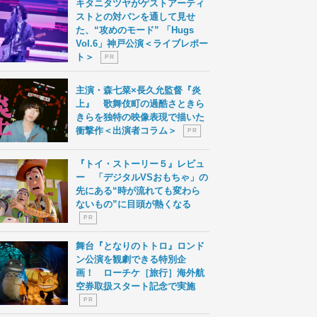
キタニタツヤがゲストアーティ
ストとの対バンを通して見せ
た、“攻めのモード” 「Hugs
Vol.6」神戸公演＜ライブレポー
ト＞
P R
主演・森七菜×長久允監督『炎
上』 歌舞伎町の過酷さときら
きらを独特の映像表現で描いた
衝撃作＜出演者コラム＞
P R
『トイ・ストーリー５』レビュ
ー 「デジタルVSおもちゃ」の
先にある“時が流れても変わら
ないもの”に目頭が熱くなる
P R
舞台『となりのトトロ』ロンド
ン公演を観劇できる特別企
画！ ローチケ［旅行］海外航
空券取扱スタート記念で実施
P R