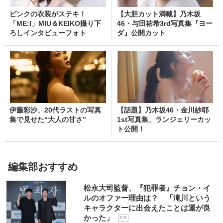
ピンクの衣装がステキ！
【大胆カット満載】乃木坂
「ME:I」MIU＆KEIKO撮り下
46・与田祐希3rd写真集『ヨー
ろしインタビューフォト
ダ』公開カット
伊藤彩沙、20代ラストの写真
【話題】乃木坂46・金川紗耶
集で見せた“大人の甘さ”
1st写真集、ランジェリーカッ
ト公開！
編集部おすすめ
松永大司監督、『犯罪者』チョン・イ
ルのオファー理由は？ 「滝川という
キャラクターに出会えたことは運が良
かった」
P R