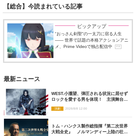
【総合】今読まれている記事
ピックアップ
“おっさん剣聖”の一太刀に宿る人生
―― 世界で話題の本格アクションアニ
メ、Prime Videoで独占配信中
P R
最新ニュース
WEST.小瀧望、弾圧される状況に屈せず
ロックを愛する男を体現！ 主演舞台
『ロックンロール』ビジュアル解禁
演劇
2026/8/8 12:00
トム・ハンクス製作総指揮『第二次世界
大戦全史』 ノルマンディー上陸の壮絶