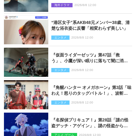
な戦場を収めた特別映像解禁
海外ドラマ
2026/8/8 12:00
“港区女子”系AKB48元メンバー38歳、清
楚な浴衣姿に反響「相変わらず美しい」
エンタメ
2026/8/8 12:00
『仮面ライダーゼッツ』第47話「救
う」、小鷹が深い眠りに落ちて闇に消え
る…？
エンタメ
2026/8/8 12:00
『角醒ハンター オメガホーン』第3話「味
わえ！怒りのタッグバトル！」、波斬の
ギリコがハンターバトルを挑んできた！
エンタメ
2026/8/8 12:00
『名探偵プリキュア！』第28話「謎の怪
盗デッチ・アゲイン」、謎の怪盗から不
思議な予告状が届く
アニメ･ゲーム
2026/8/8 12:00