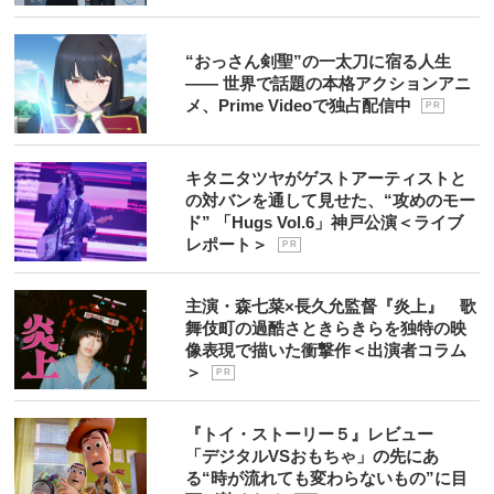
“おっさん剣聖”の一太刀に宿る人生
―― 世界で話題の本格アクションアニ
メ、Prime Videoで独占配信中
P R
キタニタツヤがゲストアーティストと
の対バンを通して見せた、“攻めのモー
ド” 「Hugs Vol.6」神戸公演＜ライブ
レポート＞
P R
主演・森七菜×長久允監督『炎上』 歌
舞伎町の過酷さときらきらを独特の映
像表現で描いた衝撃作＜出演者コラム
＞
P R
『トイ・ストーリー５』レビュー
「デジタルVSおもちゃ」の先にあ
る“時が流れても変わらないもの”に目