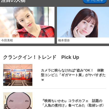
注目の人物
今田美桜
橋本環奈
クランクイン！トレンド Pick Up
カメラに映らなければ“盗み”OK！ 体験
型コンビニ「ギガマート展」がヤバすぎた
ｗ
『映画ちいかわ』コラボカフェ 話題の
「人魚の煮付け」食べてみた〈取材レポ〉