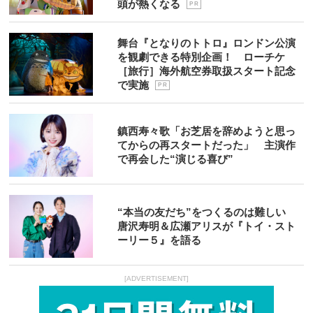
頭が熱くなる
P R
舞台『となりのトトロ』ロンドン公演
を観劇できる特別企画！ ローチケ
［旅行］海外航空券取扱スタート記念
で実施
P R
鎮西寿々歌「お芝居を辞めようと思っ
てからの再スタートだった」 主演作
で再会した“演じる喜び”
“本当の友だち”をつくるのは難しい
唐沢寿明＆広瀬アリスが『トイ・スト
ーリー５』を語る
[ADVERTISEMENT]