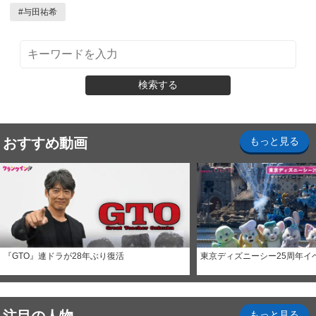
#
与田祐希
検索する
おすすめ動画
もっと見る
『GTO』連ドラが28年ぶり復活
東京ディズニーシー25周年イ
もっと見る