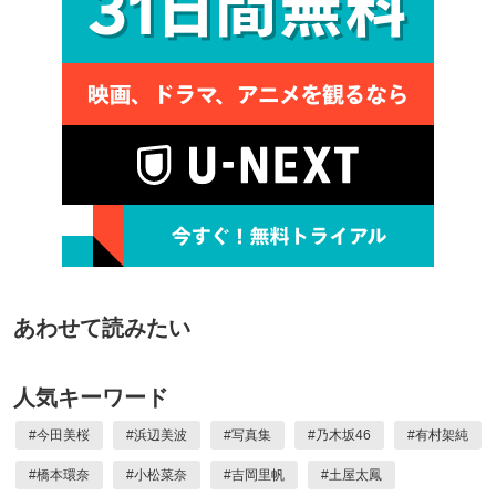
あわせて読みたい
人気キーワード
#
今田美桜
#
浜辺美波
#
写真集
#
乃木坂46
#
有村架純
#
橋本環奈
#
小松菜奈
#
吉岡里帆
#
土屋太鳳