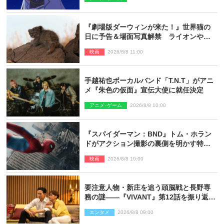
『劇場版ダーウィンが来た！』世界猫の
日に予告＆場面写真解禁 ライオンやマ
ヌルネコの赤ちゃんが大集合
映画
2026/8/8 11:00
手越祐也ボーカルバンド「T.N.T」がアニ
メ『朱色の仮面』宣伝大使に就任決定
アニメ･ゲーム
2026/8/8 10:00
『スパイダーマン：BND』トム・ホラン
ドがアクション撮影の裏側を明かす特別
映像解禁
映画
2026/8/8 10:00
要注意人物・新庄を追う頭脳戦と長野専
務の謎――『VIVANT』第12話を振り返
る！
エンタメ
2026/8/8 09:00