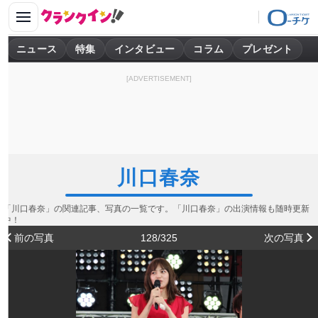
ニュース
特集
インタビュー
コラム
プレゼント
[ADVERTISEMENT]
川口春奈
「川口春奈」の関連記事、写真の一覧です。「川口春奈」の出演情報も随時更新
中！
前の写真
128/325
次の写真