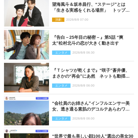
望海風斗＆坂本昌行、“ステージ”とは
「生きる実感をくれる場所」 トップを
走り続ける原動力を語る
演劇
2026/8/8 07:00
『告白－25年目の秘密－』第5話 “爽
太”松村北斗の恋が大きく動き出す
エンタメ
2026/8/8 06:30
『Ｔシャツが乾くまで』“咲子”蒼井優、
まさかの“再会”にあ然 ネットも動揺
「びっくりした!!」「今さら?!」（ネタバ
エンタメ
2026/8/8 06:00
レあり）
“会社員のお姉さん”インフルエンサー美
女、透き通る素肌のデコルテあらわワン
ピ姿に反響
エンタメ
2026/8/8 06:00
“世界で最も美しい顔100人”選出の美女30