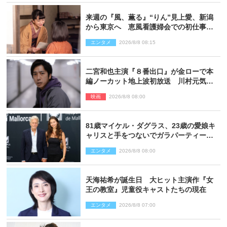
来週の『風、薫る』“りん”見上愛、新潟
から東京へ 恵風看護婦会での初仕事に
向かう
エンタメ
2026/8/8 08:15
二宮和也主演『８番出口』が金ローで本
編ノーカット地上波初放送 川村元気監
督＆二宮コメント到着
映画
2026/8/8 08:00
81歳マイケル・ダグラス、23歳の愛娘キ
ャリスと手をつないでガラパーティーに
来場
エンタメ
2026/8/8 08:00
天海祐希が誕生日 大ヒット主演作『女
王の教室』児童役キャストたちの現在
エンタメ
2026/8/8 07:00