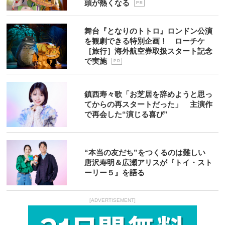
頭が熱くなる
P R
舞台『となりのトトロ』ロンドン公演
を観劇できる特別企画！ ローチケ
［旅行］海外航空券取扱スタート記念
で実施
P R
鎮西寿々歌「お芝居を辞めようと思っ
てからの再スタートだった」 主演作
で再会した“演じる喜び”
“本当の友だち”をつくるのは難しい
唐沢寿明＆広瀬アリスが『トイ・スト
ーリー５』を語る
[ADVERTISEMENT]