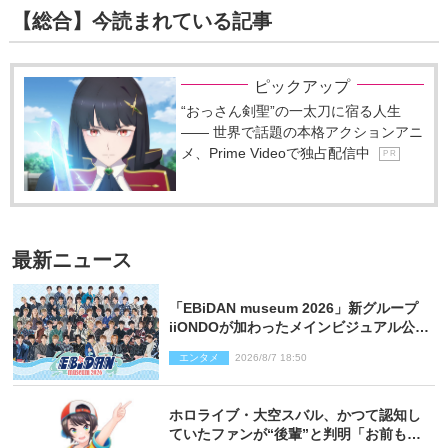
【総合】今読まれている記事
ピックアップ
“おっさん剣聖”の一太刀に宿る人生
―― 世界で話題の本格アクションアニ
メ、Prime Videoで独占配信中
P R
最新ニュース
「EBiDAN museum 2026」新グループ
iiONDOが加わったメインビジュアル公
開！ 開催記念グッズラインナップも
エンタメ
2026/8/7 18:50
ホロライブ・大空スバル、かつて認知し
ていたファンが“後輩”と判明「お前もし