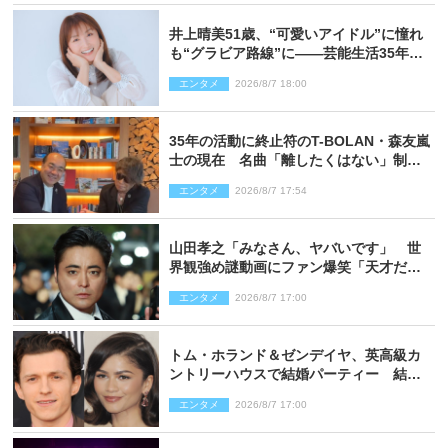
井上晴美51歳、“可愛いアイドル”に憧れ
も“グラビア路線”に――芸能生活35年を
赤裸々に語る 27年ぶりに写真集発売
エンタメ
2026/8/7 18:00
35年の活動に終止符のT-BOLAN・森友嵐
士の現在 名曲「離したくはない」制作
秘話も
エンタメ
2026/8/7 17:54
山田孝之「みなさん、ヤバいです」 世
界観強め謎動画にファン爆笑「天才だ
わ」
エンタメ
2026/8/7 17:00
トム・ホランド＆ゼンデイヤ、英高級カ
ントリーハウスで結婚パーティー 結婚
指輪を身に着けたトムも初キャッチ
エンタメ
2026/8/7 17:00