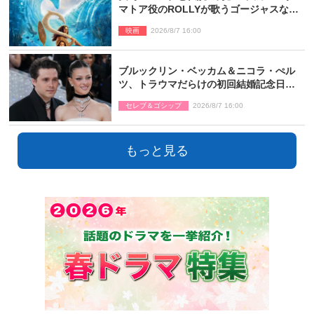
マトア役のROLLYが歌うゴージャスな劇
中歌「シャイニー」本編映像解禁
映画
2026/8/7 16:00
ブルックリン・ベッカム＆ニコラ・ぺル
ツ、トラウマだらけの初回結婚記念日は
もう祝わない
セレブ＆ゴシップ
2026/8/7 16:00
もっと見る