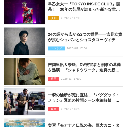
早乙女太一『TOKYO INSIDE CLUB』開
幕！ 30年の芸歴が詰まった新たな世界
観
演劇
2026/8/7 17:00
24の調から広がる2つの世界――吉見友貴
が挑むショパンとショスタコーヴィチ
エンタメ
2026/8/7 17:00
吉岡里帆＆奈緒、DV被害者と刑事の葛藤
を熱演 『シャドウワーク』迫真の新場
面写真公開
映画
2026/8/7 17:00
一瞬の油断が死に直結…『バグダッド・
メッシ』緊迫の検問シーン本編解禁 監
督メッセージも到着
映画
2026/8/7 16:50
実写『モアナと伝説の海』巨大カニ・タ