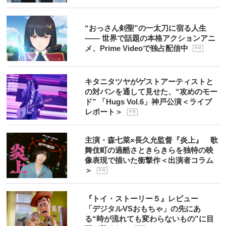
“おっさん剣聖”の一太刀に宿る人生
―― 世界で話題の本格アクションアニ
メ、Prime Videoで独占配信中
P R
キタニタツヤがゲストアーティストと
の対バンを通して見せた、“攻めのモー
ド” 「Hugs Vol.6」神戸公演＜ライブ
レポート＞
P R
主演・森七菜×長久允監督『炎上』 歌
舞伎町の過酷さときらきらを独特の映
像表現で描いた衝撃作＜出演者コラム
＞
P R
『トイ・ストーリー５』レビュー
「デジタルVSおもちゃ」の先にあ
る“時が流れても変わらないもの”に目