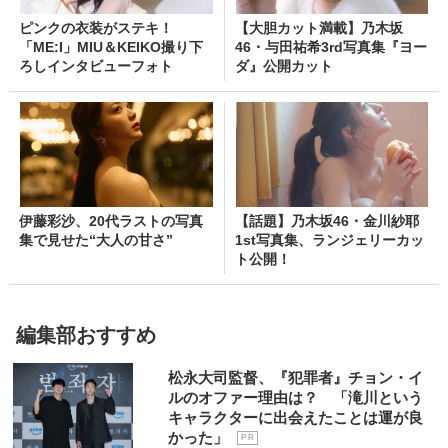
ピンクの衣装がステキ！
【大胆カット満載】乃木坂
「ME:I」MIU＆KEIKO撮り下
46・与田祐希3rd写真集『ヨー
ろしインタビューフォト
ダ』公開カット
伊藤彩沙、20代ラストの写真
【話題】乃木坂46・金川紗耶
集で見せた“大人の甘さ”
1st写真集、ランジェリーカッ
ト公開！
編集部おすすめ
松永大司監督、『犯罪者』チョン・イ
ルのオファー理由は？ 「滝川という
キャラクターに出会えたことは運が良
かった」
P R