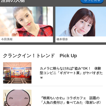
注目の人物
今田美桜
橋本環奈
クランクイン！トレンド Pick Up
カメラに映らなければ“盗み”OK！ 体験
型コンビニ「ギガマート展」がヤバすぎた
ｗ
『映画ちいかわ』コラボカフェ 話題の
「人魚の煮付け」食べてみた〈取材レポ〉