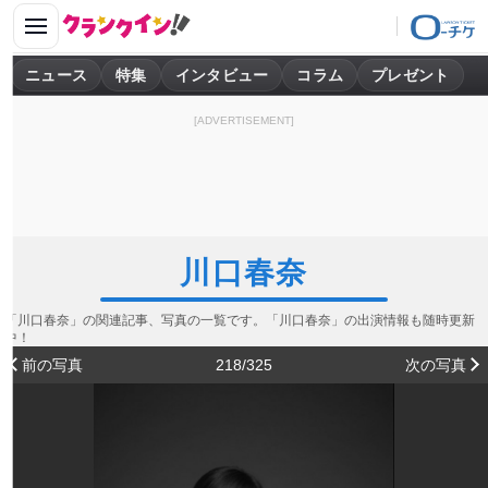
ニュース
特集
インタビュー
コラム
プレゼント
[ADVERTISEMENT]
川口春奈
「川口春奈」の関連記事、写真の一覧です。「川口春奈」の出演情報も随時更新
中！
前の写真
218/325
次の写真