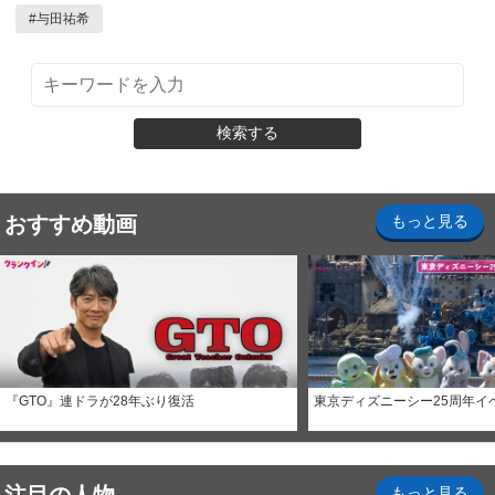
#
与田祐希
検索する
おすすめ動画
もっと見る
『GTO』連ドラが28年ぶり復活
東京ディズニーシー25周年イ
もっと見る