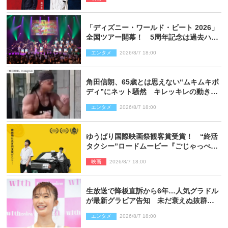
「ディズニー・ワールド・ビート 2026」
全国ツアー開幕！ 5周年記念は過去ハイ
ライト＆クルーズ旅を大満喫！【潜入レ
エンタメ
2026/8/7 18:00
ポート】
角田信朗、65歳とは思えない“ムキムキボ
ディ”にネット騒然 キレッキレの動きを
披露
エンタメ
2026/8/7 18:00
ゆうばり国際映画祭観客賞受賞！ “終活
タクシー”ロードムービー『ごじゃっぺタ
クシー』10月公開＆予告解禁
映画
2026/8/7 18:00
生放送で降板直訴から6年…人気グラドル
が最新グラビア告知 未だ衰えぬ抜群ス
タイルに反響
エンタメ
2026/8/7 18:00