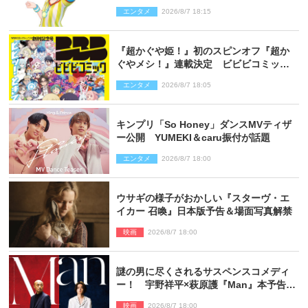
かしてあのときの？」
エンタメ
2026/8/7 18:15
『超かぐや姫！』初のスピンオフ『超か
ぐやメシ！』連載決定 ビビビコミック
創刊で31作品一挙公開
エンタメ
2026/8/7 18:05
キンプリ「So Honey」ダンスMVティザ
ー公開 YUMEKI＆caru振付が話題
エンタメ
2026/8/7 18:00
ウサギの様子がおかしい『スターヴ・エ
イカー 召喚』日本版予告＆場面写真解禁
映画
2026/8/7 18:00
謎の男に尽くされるサスペンスコメディ
ー！ 宇野祥平×萩原護『Man』本予告＆
新ビジュアル解禁
映画
2026/8/7 18:00