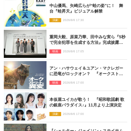
中山優馬、矢崎広らが“蛙の姿”に！ 舞
台『蛙昇天』ビジュアル解禁
演劇
2026/8/6 17:30
重岡大毅、原菜乃華、田中みな実ら『5秒
で完全犯罪を生成する方法』完成披露に
登壇！ それぞれのAI活用術も発表
映画
2026/8/6 17:05
アン・ハサウェイ＆ユアン・マクレガー
に恐竜がロックオン？ 『オークストリ
ートの異変』新ビジュアル＆本編映像初
映画
2026/8/6 17:00
解禁
本仮屋ユイカが歌う！ 『昭和歌謡劇 歌
の銀座パラダイス♪』11月より上演決定
演劇
2026/8/6 17:00
『シェルター』ジェイソン・ステイサム