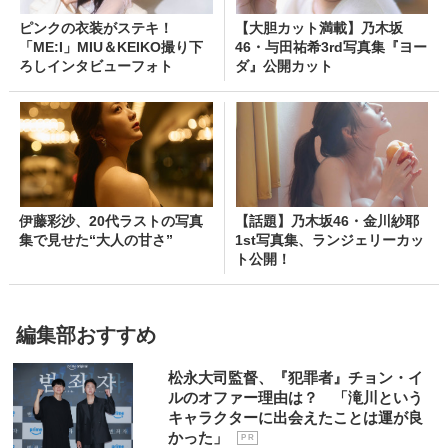
ピンクの衣装がステキ！
【大胆カット満載】乃木坂
「ME:I」MIU＆KEIKO撮り下
46・与田祐希3rd写真集『ヨー
ろしインタビューフォト
ダ』公開カット
伊藤彩沙、20代ラストの写真
【話題】乃木坂46・金川紗耶
集で見せた“大人の甘さ”
1st写真集、ランジェリーカッ
ト公開！
編集部おすすめ
松永大司監督、『犯罪者』チョン・イ
ルのオファー理由は？ 「滝川という
キャラクターに出会えたことは運が良
かった」
P R