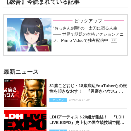
【総合】今読まれている記事
ピックアップ
“おっさん剣聖”の一太刀に宿る人生
―― 世界で話題の本格アクションアニ
メ、Prime Videoで独占配信中
P R
最新ニュース
31歳こどおじ・18歳底辺YouTuberらの根
性を叩きなおす！ 『男磨きハウス』第2
弾コーチ陣発表
エンタメ
2026/8/6 20:42
LDHアーティスト20組が集結！ 『LDH
LIVE‐EXPO』史上初の国立競技場で開催
決定