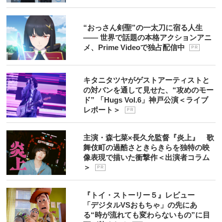
“おっさん剣聖”の一太刀に宿る人生
―― 世界で話題の本格アクションアニ
メ、Prime Videoで独占配信中
P R
キタニタツヤがゲストアーティストと
の対バンを通して見せた、“攻めのモー
ド” 「Hugs Vol.6」神戸公演＜ライブ
レポート＞
P R
主演・森七菜×長久允監督『炎上』 歌
舞伎町の過酷さときらきらを独特の映
像表現で描いた衝撃作＜出演者コラム
＞
P R
『トイ・ストーリー５』レビュー
「デジタルVSおもちゃ」の先にあ
る“時が流れても変わらないもの”に目