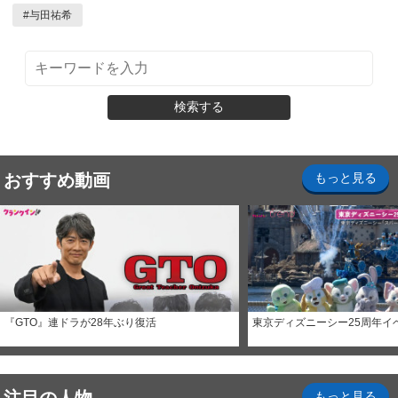
#
与田祐希
検索する
おすすめ動画
もっと見る
『GTO』連ドラが28年ぶり復活
東京ディズニーシー25周年イ
もっと見る