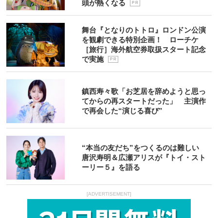
頭が熱くなる
P R
舞台『となりのトトロ』ロンドン公演
を観劇できる特別企画！ ローチケ
［旅行］海外航空券取扱スタート記念
で実施
P R
鎮西寿々歌「お芝居を辞めようと思っ
てからの再スタートだった」 主演作
で再会した“演じる喜び”
“本当の友だち”をつくるのは難しい
唐沢寿明＆広瀬アリスが『トイ・スト
ーリー５』を語る
[ADVERTISEMENT]