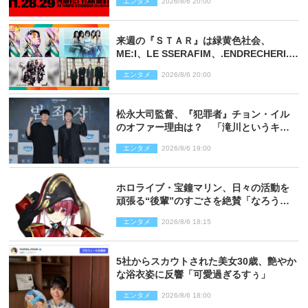
エンタメ
2026/8/6 20:00
来週の『ＳＴＡＲ』は緑黄色社会、
ME:I、LE SSERAFIM、.ENDRECHERI.が
話題曲をパフォーマンス！
エンタメ
2026/8/6 20:00
松永大司監督、『犯罪者』チョン・イル
のオファー理由は？ 「滝川というキャ
ラクターに出会えたことは本当に運が良
エンタメ
2026/8/6 19:00
かった」
ホロライブ・宝鐘マリン、日々の活動を
頑張る“後輩”のすごさを絶賛「なろう系
主人公まである」
エンタメ
2026/8/6 18:15
5社からスカウトされた美女30歳、艶やか
な浴衣姿に反響「可愛過ぎるすぅ」
エンタメ
2026/8/6 18:00