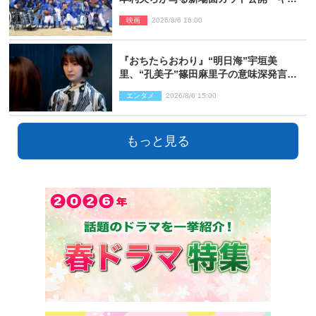
スト登壇イベントも決定
映画
2026/8/6 16:00
『おちたらおわり』“明日海”宇垣美
里、“孔美子”篠田麻里子の意味深発言に
絶句 ネット驚き「まさか」「意外な展
エンタメ
2026/8/6 15:00
開」
もっと見る