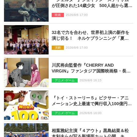
が圧倒された14歳少女 500人超から選出
された新鋭ボディ・レイ・ブレスナック
映画
2026/8/6 17:00
とは
32名で力を合わせ、世界初上演の新作を
演じ切る！ ネルケプランニング「夏休
み！オン・ワークショップ2026」レポー
演劇
2026/8/6 17:00
ト【最終日】
川尻将由監督作『CHERRY AND
VIRGIN』ファンタジア国際映画祭・長編
アニメ部門で観客賞・金賞受賞！
アニメ･ゲーム
2026/8/6 16:15
『トイ・ストーリー５』ピクサー・アニ
メーション史上最速で興行収入100億円突
破 シリーズNo.1興収が目前
アニメ･ゲーム
2026/8/6 16:00
相葉雅紀主演『４アウト』黒島結菜＆松
本利夫らが写る新場面カット公開 キャ