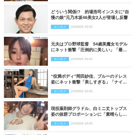
どういう関係!? 的場浩司インスタに“自
慢の娘”元乃木坂46美女2人が登場し反響
エンタメ
2026/8/6 18:00
元夫はプロ野球監督 54歳美魔女モデル
にネット衝撃「圧倒的に美しい」「最強
クラス」「うっとり」
エンタメ
2026/8/6 18:00
“役満ボディ”岡田紗佳、ブルーのドレス
姿にネット衝撃「美しすぎる」「ナイ
ス」
エンタメ
2026/8/6 18:00
現役薬剤師グラドル、白ミニ丈トップス
姿の抜群プロポーションに「素晴らしす
ぎる」「すっっっご！」とネット絶賛
エンタメ
2026/8/6 18:00