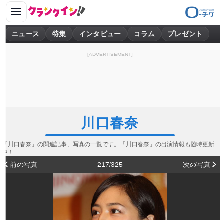
ニュース
特集
インタビュー
コラム
プレゼント
[ADVERTISEMENT]
川口春奈
「川口春奈」の関連記事、写真の一覧です。「川口春奈」の出演情報も随時更新
中！
前の写真
217/325
次の写真