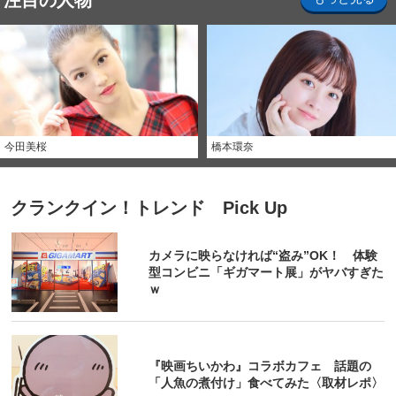
注目の人物
今田美桜
橋本環奈
クランクイン！トレンド Pick Up
カメラに映らなければ“盗み”OK！ 体験
型コンビニ「ギガマート展」がヤバすぎた
ｗ
『映画ちいかわ』コラボカフェ 話題の
「人魚の煮付け」食べてみた〈取材レポ〉