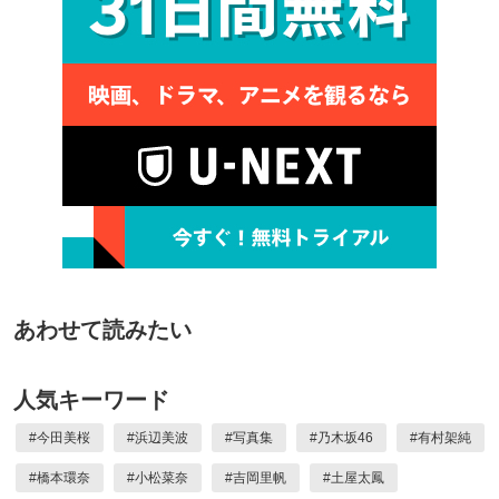
あわせて読みたい
人気キーワード
#
今田美桜
#
浜辺美波
#
写真集
#
乃木坂46
#
有村架純
#
橋本環奈
#
小松菜奈
#
吉岡里帆
#
土屋太鳳