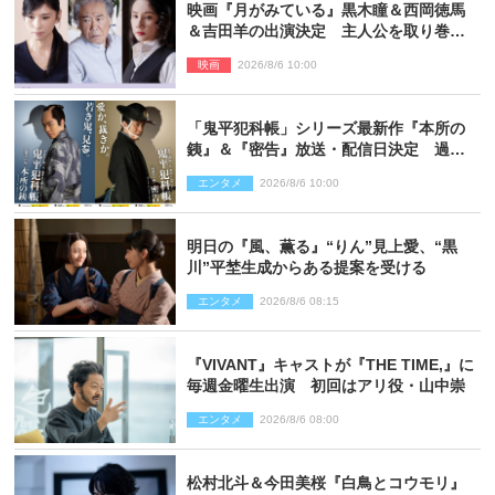
映画『月がみている』黒木瞳＆西岡徳馬
＆吉田羊の出演決定 主人公を取り巻く
重要人物を演じる
映画
2026/8/6 10:00
「鬼平犯科帳」シリーズ最新作『本所の
銕』＆『密告』放送・配信日決定 過去
と現在が繋がるビジュアルも解禁
エンタメ
2026/8/6 10:00
明日の『風、薫る』“りん”見上愛、“黒
川”平埜生成からある提案を受ける
エンタメ
2026/8/6 08:15
『VIVANT』キャストが『THE TIME,』に
毎週金曜生出演 初回はアリ役・山中崇
エンタメ
2026/8/6 08:00
松村北斗＆今田美桜『白鳥とコウモリ』