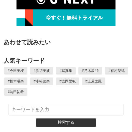
あわせて読みたい
人気キーワード
#
今田美桜
#
浜辺美波
#
写真集
#
乃木坂46
#
有村架純
#
橋本環奈
#
小松菜奈
#
吉岡里帆
#
土屋太鳳
#
与田祐希
検索する