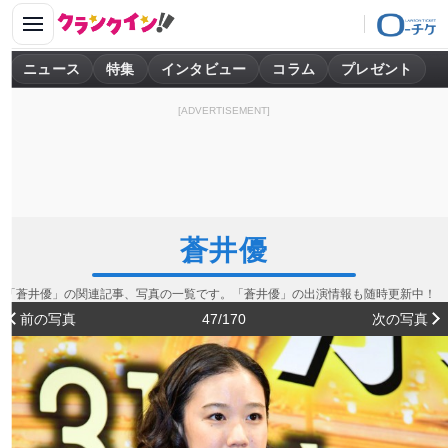
ニュース
特集
インタビュー
コラム
プレゼント
[ADVERTISEMENT]
蒼井優
「蒼井優」の関連記事、写真の一覧です。「蒼井優」の出演情報も随時更新中！
前の写真
47/170
次の写真