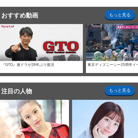
おすすめ動画
もっと見る
『GTO』連ドラが28年ぶり復活
東京ディズニーシー25周年イ
注目の人物
もっと見る