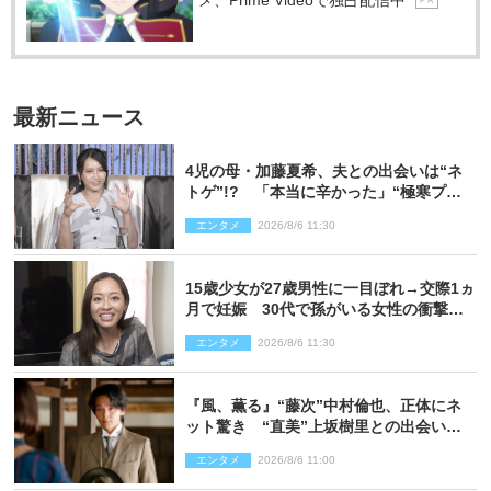
メ、Prime Videoで独占配信中
P R
最新ニュース
4児の母・加藤夏希、夫との出会いは“ネ
トゲ”!? 「本当に辛かった」“極寒プロ
ポーズ”も告白
エンタメ
2026/8/6 11:30
15歳少女が27歳男性に一目ぼれ→交際1ヵ
月で妊娠 30代で孫がいる女性の衝撃半
生
エンタメ
2026/8/6 11:30
『風、薫る』“藤次”中村倫也、正体にネ
ット驚き “直美”上坂樹里との出会いに
も反響「力になってくれそう」「仲良く
エンタメ
2026/8/6 11:00
しなよ！」