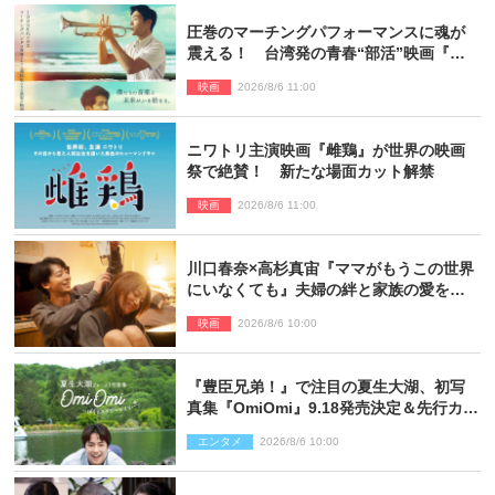
圧巻のマーチングパフォーマンスに魂が
震える！ 台湾発の青春“部活”映画『進
行曲 マーチングボーイズ』予告解禁
映画
2026/8/6 11:00
ニワトリ主演映画『雌鶏』が世界の映画
祭で絶賛！ 新たな場面カット解禁
映画
2026/8/6 11:00
川口春奈×高杉真宙『ママがもうこの世界
にいなくても』夫婦の絆と家族の愛を映
す場面写真公開
映画
2026/8/6 10:00
『豊臣兄弟！』で注目の夏生大湖、初写
真集『OmiOmi』9.18発売決定＆先行カッ
ト解禁
エンタメ
2026/8/6 10:00