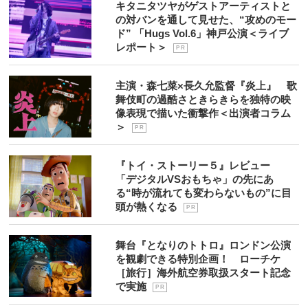
キタニタツヤがゲストアーティストと
の対バンを通して見せた、“攻めのモー
ド” 「Hugs Vol.6」神戸公演＜ライブ
レポート＞
P R
主演・森七菜×長久允監督『炎上』 歌
舞伎町の過酷さときらきらを独特の映
像表現で描いた衝撃作＜出演者コラム
＞
P R
『トイ・ストーリー５』レビュー
「デジタルVSおもちゃ」の先にあ
る“時が流れても変わらないもの”に目
頭が熱くなる
P R
舞台『となりのトトロ』ロンドン公演
を観劇できる特別企画！ ローチケ
［旅行］海外航空券取扱スタート記念
で実施
P R