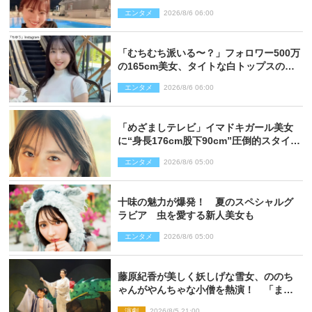
エンタメ
2026/8/6 06:00
「むちむち派いる〜？」フォロワー500万
の165cm美女、タイトな白トップスの抜
群プロポーションにネット衝撃
エンタメ
2026/8/6 06:00
「めざましテレビ」イマドキガール美女
に“身長176cm股下90cm”圧倒的スタイル
の美女も ヤンジャン最新号
エンタメ
2026/8/6 05:00
十味の魅力が爆発！ 夏のスペシャルグ
ラビア 虫を愛する新人美女も
エンタメ
2026/8/6 05:00
藤原紀香が美しく妖しげな雪女、ののち
ゃんがやんちゃな小僧を熱演！ 「まん
が日本昔ばなし」劇場開幕
演劇
2026/8/5 21:00