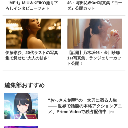
「ME:I」MIU＆KEIKO撮り下
46・与田祐希3rd写真集『ヨー
ろしインタビューフォト
ダ』公開カット
伊藤彩沙、20代ラストの写真
【話題】乃木坂46・金川紗耶
集で見せた“大人の甘さ”
1st写真集、ランジェリーカッ
ト公開！
編集部おすすめ
“おっさん剣聖”の一太刀に宿る人生
―― 世界で話題の本格アクションアニ
メ、Prime Videoで独占配信中
P R