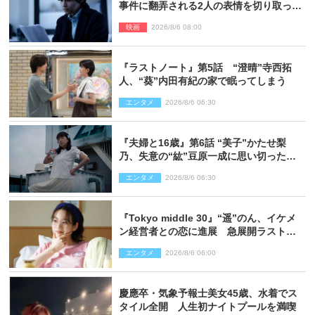
事件に翻弄される2人の表情を切り取った
場面写真解禁
映画
2026/8/6 08:00
『ラストノート』第5話 “澄晴”寺西拓
人、“葵”内田有紀の家で眠ってしまう
エンタメ
2026/8/6 06:30
『夫婦と16歳』第6話 “美子”かたせ梨
乃、失意の“紘”豆原一成に思い切ったプ
レゼント
エンタメ
2026/8/6 06:30
『Tokyo middle 30』“遥”のん、イケメ
ン経営者との恋に進展 急展開ラストに
騒然「え…いきなり」「嫌な予感」
エンタメ
2026/8/6 06:00
慶應卒・気象予報士美女45歳、水着でス
タイル全開 人生初ナイトプールを満喫