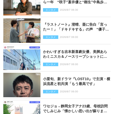
ら一年 “咲子”蒼井優と“樹生”中島歩は
心を許しあえる関係に
エンタメ
2026/8/7 06:30
『ラストノート』澄晴、葵に告白「言っ
たー！」「ドキドキする」の声 “優子劇
場”も話題
エンタメ
2026/8/7 06:00
かわいすぎる吉本新喜劇女優、美脚あら
わミニスカ＆ノースリーブショットに反
響
エンタメ
2026/8/7 06:00
小栗旬、新ドラマ『LOST10』で主演・横
浜流星と初共演「もう最高です」
エンタメ
2026/8/7 06:00
ワセジョ→静岡女子アナ23歳、母校訪問
でしみじみ「懐かしい思い出が蘇りまし