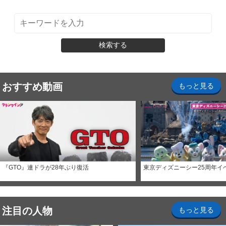
検索する
おすすめ動画
もっと見る
『GTO』連ドラが28年ぶり復活
東京ディズニーシー25周年イ
注目の人物
もっと見る