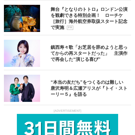
舞台『となりのトトロ』ロンドン公演
を観劇できる特別企画！ ローチケ
［旅行］海外航空券取扱スタート記念
で実施
P R
鎮西寿々歌「お芝居を辞めようと思っ
てからの再スタートだった」 主演作
で再会した“演じる喜び”
“本当の友だち”をつくるのは難しい
唐沢寿明＆広瀬アリスが『トイ・スト
ーリー５』を語る
[ADVERTISEMENT]