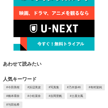
あわせて読みたい
人気キーワード
#
今田美桜
#
浜辺美波
#
写真集
#
乃木坂46
#
有村架純
#
橋本環奈
#
小松菜奈
#
吉岡里帆
#
土屋太鳳
#
与田祐希