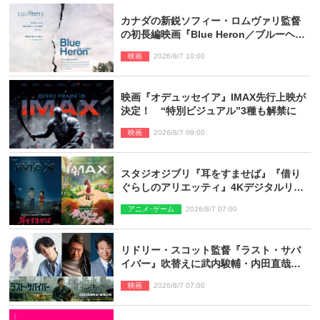
カナダの新鋭ソフィー・ロムヴァリ監督
の初長編映画『Blue Heron／ブルーヘロ
ン』10.23公開
映画
2026/8/7 10:00
映画『オデュッセイア』IMAX先行上映が
決定！ “特別ビジュアル”3種も解禁に
映画
2026/8/7 09:00
スタジオジブリ『耳をすませば』『借り
ぐらしのアリエッティ』4Kデジタルリマ
スターでIMAX上映決定！
アニメ･ゲーム
2026/8/7 07:00
リドリー・スコット監督『ラスト・サバ
イバー』吹替えに武内駿輔・内田直哉・
種崎敦美・井上和彦ら豪華声優陣が集
映画
2026/8/7 07:00
結！