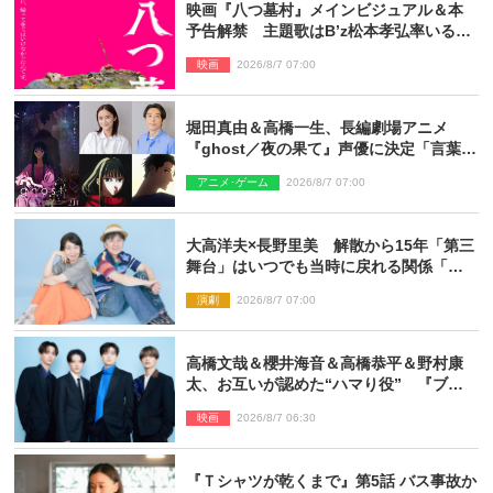
映画『八つ墓村』メインビジュアル＆本
予告解禁 主題歌はB’z松本孝弘率いる
TMG「DOOM」に決定
映画
2026/8/7 07:00
堀田真由＆高橋一生、長編劇場アニメ
『ghost／夜の果て』声優に決定「言葉に
はできない沢山の感情を思い出しまし
アニメ･ゲーム
2026/8/7 07:00
た」
大高洋夫×長野里美 解散から15年「第三
舞台」はいつでも当時に戻れる関係「や
っぱり他の方たちとは違います」
演劇
2026/8/7 07:00
高橋文哉＆櫻井海音＆高橋恭平＆野村康
太、お互いが認めた“ハマり役” 『ブル
ーロック』で築いた最高のチームワーク
映画
2026/8/7 06:30
『Ｔシャツが乾くまで』第5話 バス事故か