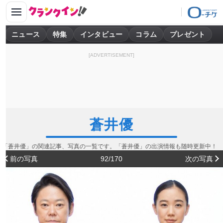
ニュース
特集
インタビュー
コラム
プレゼント
[ADVERTISEMENT]
蒼井優
「蒼井優」の関連記事、写真の一覧です。「蒼井優」の出演情報も随時更新中！
前の写真
92/170
次の写真