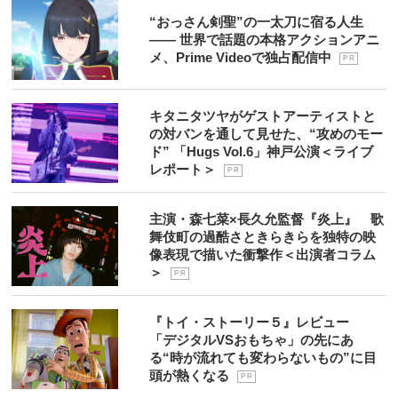
“おっさん剣聖”の一太刀に宿る人生
―― 世界で話題の本格アクションアニ
メ、Prime Videoで独占配信中
P R
キタニタツヤがゲストアーティストと
の対バンを通して見せた、“攻めのモー
ド” 「Hugs Vol.6」神戸公演＜ライブ
レポート＞
P R
主演・森七菜×長久允監督『炎上』 歌
舞伎町の過酷さときらきらを独特の映
像表現で描いた衝撃作＜出演者コラム
＞
P R
『トイ・ストーリー５』レビュー
「デジタルVSおもちゃ」の先にあ
る“時が流れても変わらないもの”に目
頭が熱くなる
P R