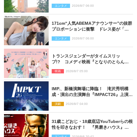
た」
エンタメ
2026/8/7 06:00
171cm“人気ABEMAアナウンサー”の抜群
プロポーションに衝撃 ドレス姿が「美
しい」「品がありすぎる」
エンタメ
2026/8/7 06:00
トランスジェンダーがタイムスリッ
プ!? コメディ映画『となりのとらんす
少女ちゃん』11.7公開決定
映画
2026/8/7 05:00
IMP.、新橋演舞場に降臨！ 滝沢秀明構
成・演出の主演舞台『IMPACT26』上演決
定
演劇
2026/8/7 04:00
31歳こどおじ・18歳底辺YouTuberらの根
性を叩きなおす！ 『男磨きハウス』第2
弾コーチ陣発表
エンタメ
2026/8/6 20:42