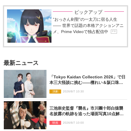
ピックアップ
“おっさん剣聖”の一太刀に宿る人生
―― 世界で話題の本格アクションアニ
メ、Prime Videoで独占配信中
P R
最新ニュース
「Tokyo Kaidan Collection 2026」で日
本三大怪談に挑む――檀れい＆阪口珠美
が語る「牡丹灯籠」の新たな魅力
演劇
2026/8/7 10:30
三池崇史監督『襲名』市川團十郎白猿襲
名披露の軌跡を追った場面写真10点解
禁！
映画
2026/8/7 10:00