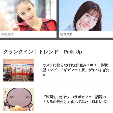
今田美桜
橋本環奈
クランクイン！トレンド Pick Up
カメラに映らなければ“盗み”OK！ 体験
型コンビニ「ギガマート展」がヤバすぎた
ｗ
『映画ちいかわ』コラボカフェ 話題の
「人魚の煮付け」食べてみた〈取材レポ〉