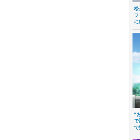
松
フ
に
“
で
で