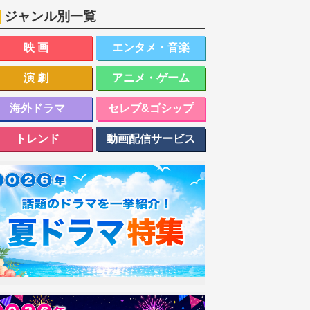
ジャンル別一覧
映画
エンタメ・音楽
演劇
アニメ・ゲーム
海外ドラマ
セレブ&ゴシップ
トレンド
動画配信サービス