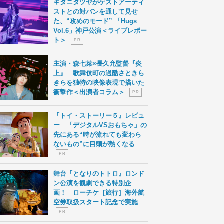
キタニタツヤがゲストアーティ
ストとの対バンを通して見せ
た、“攻めのモード” 「Hugs
Vol.6」神戸公演＜ライブレポー
ト＞
P R
主演・森七菜×長久允監督『炎
上』 歌舞伎町の過酷さときら
きらを独特の映像表現で描いた
衝撃作＜出演者コラム＞
P R
『トイ・ストーリー５』レビュ
ー 「デジタルVSおもちゃ」の
先にある“時が流れても変わら
ないもの”に目頭が熱くなる
P R
舞台『となりのトトロ』ロンド
ン公演を観劇できる特別企
画！ ローチケ［旅行］海外航
空券取扱スタート記念で実施
P R