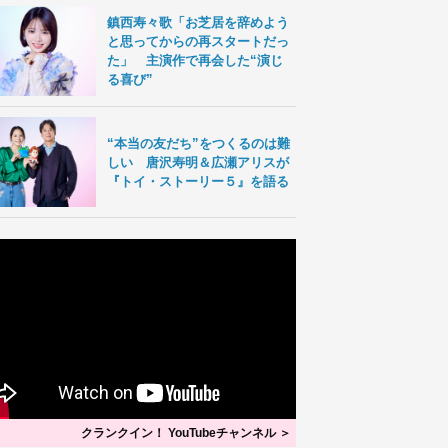
鎮西寿々歌「お芝居を辞めよう
と思ってからの再スタートだっ
た」 主演作で再会した“演じ
る喜び”
“本当の友だち”をつくるのは難
しい 唐沢寿明＆広瀬アリスが
『トイ・ストーリー５』を語る
クランクイン！ YouTubeチャンネル ＞