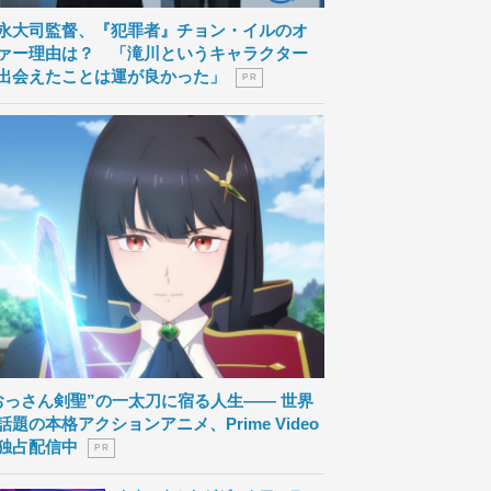
永大司監督、『犯罪者』チョン・イルのオ
ァー理由は？ 「滝川というキャラクター
出会えたことは運が良かった」
P R
おっさん剣聖”の一太刀に宿る人生―― 世界
話題の本格アクションアニメ、Prime Video
独占配信中
P R