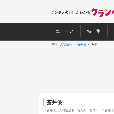
ニュース
特 集
TOP
人物情報
蒼井優
写真
蒼井優
「蒼井優」の関連記事、写真の一覧です。「蒼井優