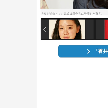
『春を背負って』完成披露会見に登壇した蒼井。 
「蒼井