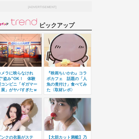
[ADVERTISEMENT]
ピックアップ
カメラに映らなけれ
『映画ちいかわ』コラ
ば“盗み”OK！ 体験
ボカフェ 話題の「人
型コンビニ「ギガマー
魚の煮付け」食べてみ
ト展」がヤバすぎたｗ
た〈取材レポ〉
ピンクの衣装がステ
【大胆カット満載】乃