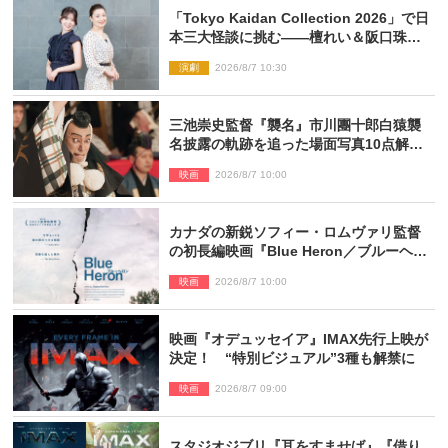
「Tokyo Kaidan Collection 2026」で日
本三大怪談に挑む――檀れい＆阪口珠美
が語る「牡丹灯籠」の新たな魅力
演劇
2026/8/7 10:30
三池崇史監督『襲名』市川團十郎白猿襲
名披露の軌跡を追った場面写真10点解
禁！
映画
2026/8/7 10:00
カナダの新鋭ソフィー・ロムヴァリ監督
の初長編映画『Blue Heron／ブルーヘロ
ン』10.23公開
映画
2026/8/7 10:00
映画『オデュッセイア』IMAX先行上映が
決定！ “特別ビジュアル”3種も解禁に
映画
2026/8/7 09:00
スタジオジブリ『耳をすませば』『借り