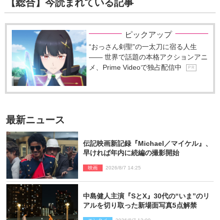
【総合】今読まれている記事
ピックアップ
“おっさん剣聖”の一太刀に宿る人生
―― 世界で話題の本格アクションアニ
メ、Prime Videoで独占配信中
P R
最新ニュース
伝記映画新記録『Michael／マイケル』、
早ければ年内に続編の撮影開始
映画
2026/8/7 14:25
中島健人主演『SとX』30代の“いま”のリ
アルを切り取った新場面写真5点解禁