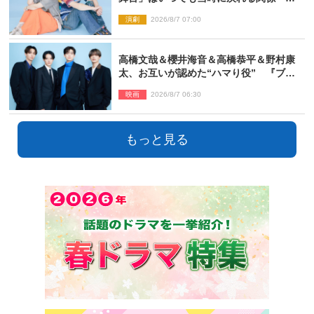
っぱり他の方たちとは違います」
演劇
2026/8/7 07:00
高橋文哉＆櫻井海音＆高橋恭平＆野村康
太、お互いが認めた“ハマり役” 『ブル
ーロック』で築いた最高のチームワーク
映画
2026/8/7 06:30
もっと見る