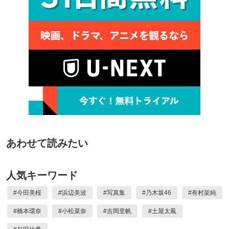
あわせて読みたい
人気キーワード
#
今田美桜
#
浜辺美波
#
写真集
#
乃木坂46
#
有村架純
#
橋本環奈
#
小松菜奈
#
吉岡里帆
#
土屋太鳳