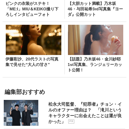
ピンクの衣装がステキ！
【大胆カット満載】乃木坂
「ME:I」MIU＆KEIKO撮り下
46・与田祐希3rd写真集『ヨー
ろしインタビューフォト
ダ』公開カット
伊藤彩沙、20代ラストの写真
【話題】乃木坂46・金川紗耶
集で見せた“大人の甘さ”
1st写真集、ランジェリーカッ
ト公開！
編集部おすすめ
松永大司監督、『犯罪者』チョン・イ
ルのオファー理由は？ 「滝川という
キャラクターに出会えたことは運が良
かった」
P R