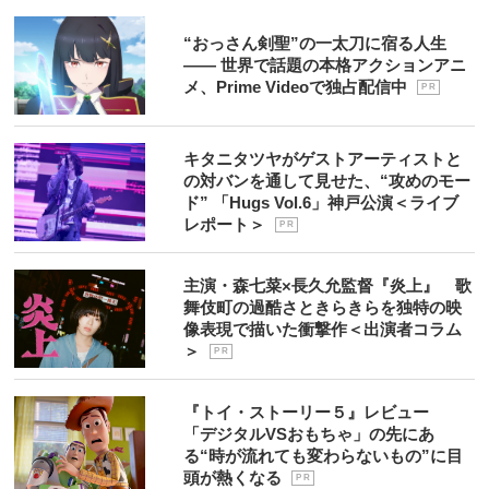
“おっさん剣聖”の一太刀に宿る人生
―― 世界で話題の本格アクションアニ
メ、Prime Videoで独占配信中
P R
キタニタツヤがゲストアーティストと
の対バンを通して見せた、“攻めのモー
ド” 「Hugs Vol.6」神戸公演＜ライブ
レポート＞
P R
主演・森七菜×長久允監督『炎上』 歌
舞伎町の過酷さときらきらを独特の映
像表現で描いた衝撃作＜出演者コラム
＞
P R
『トイ・ストーリー５』レビュー
「デジタルVSおもちゃ」の先にあ
る“時が流れても変わらないもの”に目
頭が熱くなる
P R