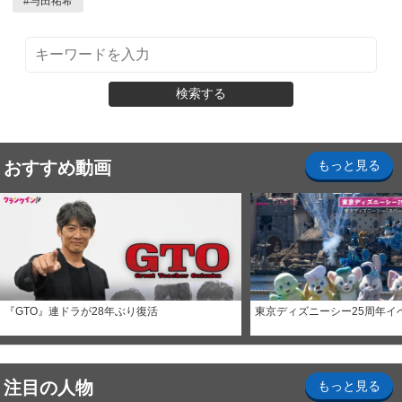
#
与田祐希
検索する
おすすめ動画
もっと見る
『GTO』連ドラが28年ぶり復活
東京ディズニーシー25周年イ
注目の人物
もっと見る