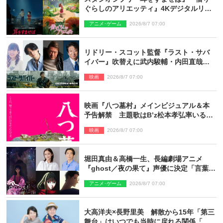
ぐらしのアリエッティ』4Kデジタルリマ
スターでIMAX上映決定！
アニメ･ゲーム
2026/8/7 07:00
リドリー・スコット監督『ラスト・サバ
イバー』吹替えに武内駿輔・内田直哉・
種崎敦美・井上和彦ら豪華声優陣が集
映画
2026/8/7 07:00
結！
映画『八つ墓村』メインビジュアル＆本
予告解禁 主題歌はB’z松本孝弘率いる
TMG「DOOM」に決定
映画
2026/8/7 07:00
堀田真由＆高橋一生、長編劇場アニメ
『ghost／夜の果て』声優に決定「言葉に
はできない沢山の感情を思い出しまし
アニメ･ゲーム
2026/8/7 07:00
た」
大高洋夫×長野里美 解散から15年「第三
舞台」はいつでも当時に戻れる関係「や