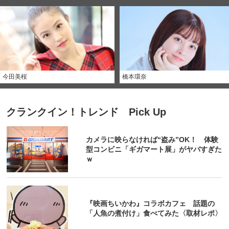
今田美桜
橋本環奈
クランクイン！トレンド Pick Up
カメラに映らなければ“盗み”OK！ 体験
型コンビニ「ギガマート展」がヤバすぎた
ｗ
『映画ちいかわ』コラボカフェ 話題の
「人魚の煮付け」食べてみた〈取材レポ〉