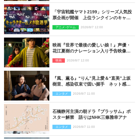
「宇宙戦艦ヤマト2199」シリーズ人気投
票企画が開催 上位ランクインのキャラ
クター＆メカは新規描き下ろしイラスト
アニメ･ゲーム
2026/8/7 12:00
を制作
映画『世界で最後の愛しい娘！』声優・
花江夏樹のナレーション入り予告映像解
禁「あふれ出る温かさに涙が止まらな
映画
2026/8/7 12:00
い！」
『風、薫る』“りん”見上愛＆“直美”上坂
樹里、感染収束で固い握手 ネット感動
「このバディは最強」「アツい」
エンタメ
2026/8/7 11:00
石橋静河主演の朝ドラ『ブラッサム』ポ
スター解禁 語りはNHK三條雅幸アナ
エンタメ
2026/8/7 11:00