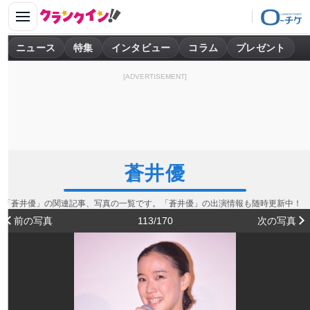
ニュース
特集
インタビュー
コラム
プレゼント
[ADVERTISEMENT]
蒼井優
「蒼井優」の関連記事、写真の一覧です。「蒼井優」の出演情報も随時更新中！
前の写真
113/170
次の写真