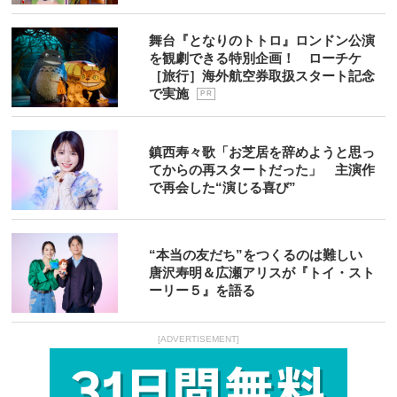
舞台『となりのトトロ』ロンドン公演
を観劇できる特別企画！ ローチケ
［旅行］海外航空券取扱スタート記念
で実施
P R
鎮西寿々歌「お芝居を辞めようと思っ
てからの再スタートだった」 主演作
で再会した“演じる喜び”
“本当の友だち”をつくるのは難しい
唐沢寿明＆広瀬アリスが『トイ・スト
ーリー５』を語る
[ADVERTISEMENT]