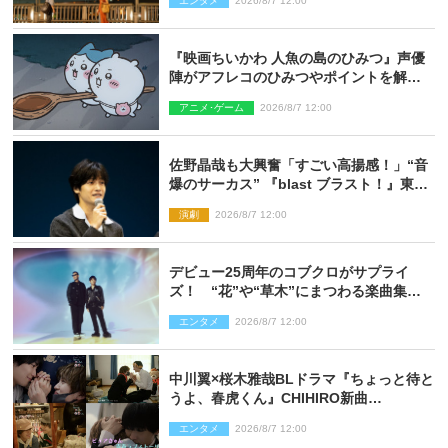
エンタメ
2026/8/7 12:00
『映画ちいかわ 人魚の島のひみつ』声優
陣がアフレコのひみつやポイントを解
説！ 新カットも到着
アニメ･ゲーム
2026/8/7 12:00
佐野晶哉も大興奮「すごい高揚感！」“音
爆のサーカス” 『blast ブラスト！』東京
公演が開幕！
演劇
2026/8/7 12:00
デビュー25周年のコブクロがサプライ
ズ！ “花”や“草木”にまつわる楽曲集め
た新コンセプトアルバムを“花の日”に配
エンタメ
2026/8/7 12:00
信リリース
中川翼×桜木雅哉BLドラマ『ちょっと待と
うよ、春虎くん』CHIHIRO新曲
「Honeyy」がED主題歌に決定！
エンタメ
2026/8/7 12:00