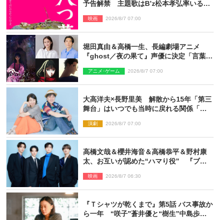
予告解禁 主題歌はB’z松本孝弘率いる
TMG「DOOM」に決定
映画
2026/8/7 07:00
堀田真由＆高橋一生、長編劇場アニメ
『ghost／夜の果て』声優に決定「言葉に
はできない沢山の感情を思い出しまし
アニメ･ゲーム
2026/8/7 07:00
た」
大高洋夫×長野里美 解散から15年「第三
舞台」はいつでも当時に戻れる関係「や
っぱり他の方たちとは違います」
演劇
2026/8/7 07:00
高橋文哉＆櫻井海音＆高橋恭平＆野村康
太、お互いが認めた“ハマり役” 『ブル
ーロック』で築いた最高のチームワーク
映画
2026/8/7 06:30
『Ｔシャツが乾くまで』第5話 バス事故か
ら一年 “咲子”蒼井優と“樹生”中島歩は