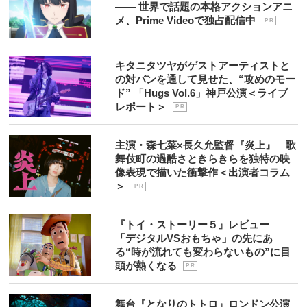
―― 世界で話題の本格アクションアニ
メ、Prime Videoで独占配信中
P R
キタニタツヤがゲストアーティストと
の対バンを通して見せた、“攻めのモー
ド” 「Hugs Vol.6」神戸公演＜ライブ
レポート＞
P R
主演・森七菜×長久允監督『炎上』 歌
舞伎町の過酷さときらきらを独特の映
像表現で描いた衝撃作＜出演者コラム
＞
P R
『トイ・ストーリー５』レビュー
「デジタルVSおもちゃ」の先にあ
る“時が流れても変わらないもの”に目
頭が熱くなる
P R
舞台『となりのトトロ』ロンドン公演