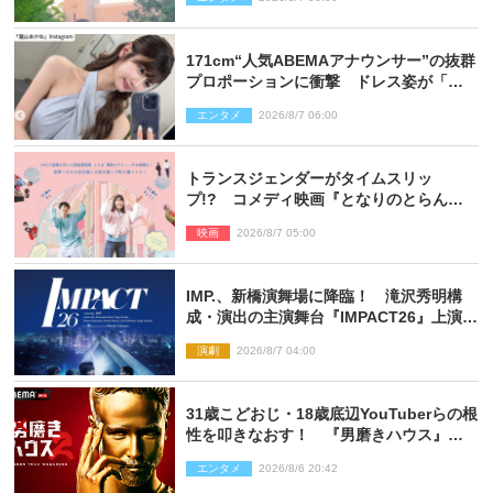
171cm“人気ABEMAアナウンサー”の抜群
プロポーションに衝撃 ドレス姿が「美
しい」「品がありすぎる」
エンタメ
2026/8/7 06:00
トランスジェンダーがタイムスリッ
プ!? コメディ映画『となりのとらんす
少女ちゃん』11.7公開決定
映画
2026/8/7 05:00
IMP.、新橋演舞場に降臨！ 滝沢秀明構
成・演出の主演舞台『IMPACT26』上演決
定
演劇
2026/8/7 04:00
31歳こどおじ・18歳底辺YouTuberらの根
性を叩きなおす！ 『男磨きハウス』第2
弾コーチ陣発表
エンタメ
2026/8/6 20:42