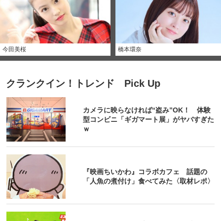
今田美桜
橋本環奈
クランクイン！トレンド Pick Up
カメラに映らなければ“盗み”OK！ 体験
型コンビニ「ギガマート展」がヤバすぎた
ｗ
『映画ちいかわ』コラボカフェ 話題の
「人魚の煮付け」食べてみた〈取材レポ〉