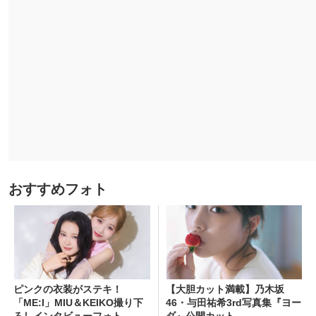
おすすめフォト
ピンクの衣装がステキ！
【大胆カット満載】乃木坂
「ME:I」MIU＆KEIKO撮り下
46・与田祐希3rd写真集『ヨー
ろしインタビューフォト
ダ』公開カット