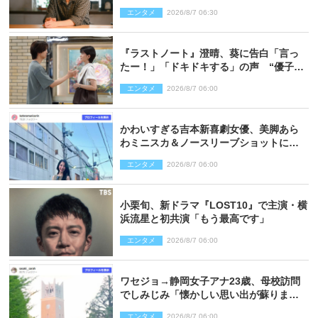
心を許しあえる関係に
エンタメ
2026/8/7 06:30
『ラストノート』澄晴、葵に告白「言っ
たー！」「ドキドキする」の声 “優子劇
場”も話題
エンタメ
2026/8/7 06:00
かわいすぎる吉本新喜劇女優、美脚あら
わミニスカ＆ノースリーブショットに反
響
エンタメ
2026/8/7 06:00
小栗旬、新ドラマ『LOST10』で主演・横
浜流星と初共演「もう最高です」
エンタメ
2026/8/7 06:00
ワセジョ→静岡女子アナ23歳、母校訪問
でしみじみ「懐かしい思い出が蘇りまし
た」
エンタメ
2026/8/7 06:00