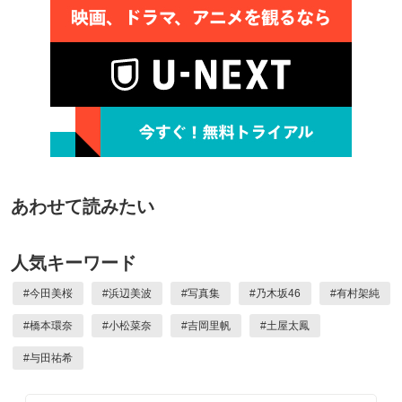
あわせて読みたい
人気キーワード
#
今田美桜
#
浜辺美波
#
写真集
#
乃木坂46
#
有村架純
#
橋本環奈
#
小松菜奈
#
吉岡里帆
#
土屋太鳳
#
与田祐希