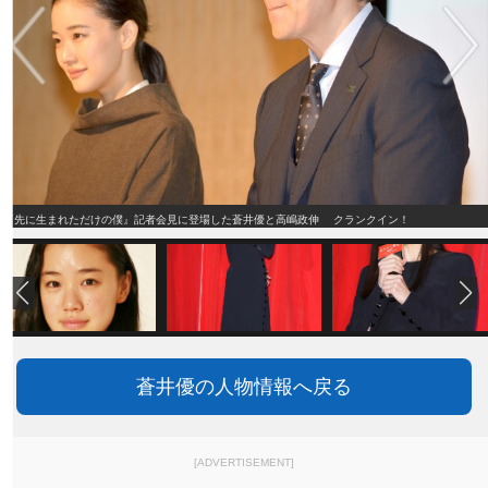
『先に生まれただけの僕』記者会見に登場した蒼井優と高嶋政伸 クランクイン！
蒼井優の人物情報へ戻る
[ADVERTISEMENT]