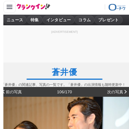
ニュース
特集
インタビュー
コラム
プレゼント
[ADVERTISEMENT]
蒼井優
「蒼井優」の関連記事、写真の一覧です。「蒼井優」の出演情報も随時更新中！
前の写真
106/170
次の写真