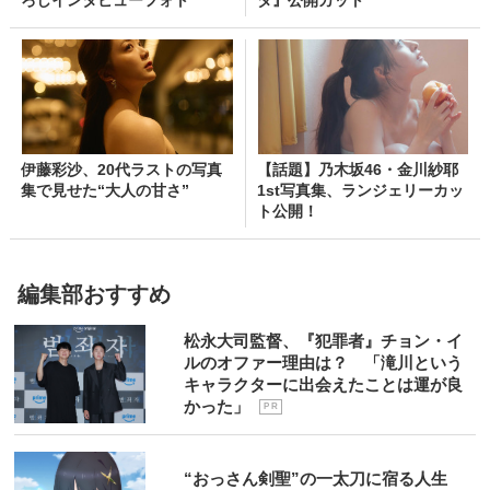
伊藤彩沙、20代ラストの写真
【話題】乃木坂46・金川紗耶
集で見せた“大人の甘さ”
1st写真集、ランジェリーカッ
ト公開！
編集部おすすめ
松永大司監督、『犯罪者』チョン・イ
ルのオファー理由は？ 「滝川という
キャラクターに出会えたことは運が良
かった」
P R
“おっさん剣聖”の一太刀に宿る人生