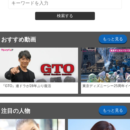
検索する
おすすめ動画
もっと見る
『GTO』連ドラが28年ぶり復活
東京ディズニーシー25周年イ
注目の人物
もっと見る