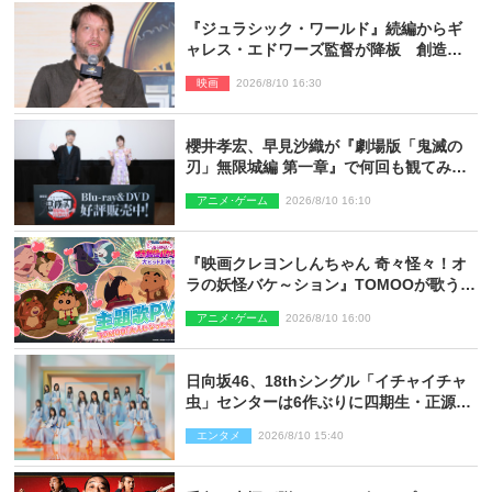
『ジュラシック・ワールド』続編からギ
ャレス・エドワーズ監督が降板 創造性
の違い
映画
2026/8/10 16:30
櫻井孝宏、早見沙織が『劇場版「鬼滅の
刃」無限城編 第一章』で何回も観てみた
いシーンとは？ イベントレポート到着
アニメ･ゲーム
2026/8/10 16:10
『映画クレヨンしんちゃん 奇々怪々！オ
ラの妖怪バケ～ション』TOMOOが歌う主
題歌「大人になったら」PV解禁
アニメ･ゲーム
2026/8/10 16:00
日向坂46、18thシングル「イチャイチャ
虫」センターは6作ぶりに四期生・正源司
陽子 新ビジュアル解禁
エンタメ
2026/8/10 15:40