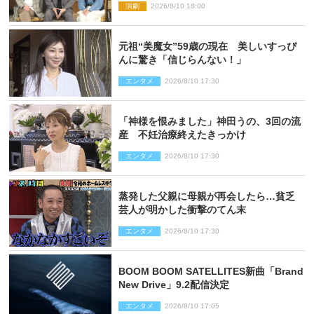
演劇
2026/8/10 18:00
思い
元祖“美魔女”59歳の現在 美しいすっぴ
んに驚き「信じらんない！」
エンタメ
2026/8/10 17:30
「神様を恨みました」神田うの、3回の流
産 不妊治療終えたきっかけ
エンタメ
2026/8/10 17:30
蒸発した父親に母親が再会したら…貧乏
芸人が明かした衝撃のてん末
エンタメ
2026/8/10 17:30
BOOM BOOM SATELLITES新曲「Brand
New Drive」9.2配信決定
エンタメ
2026/8/10 17:05