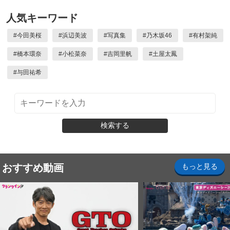
人気キーワード
#
今田美桜
#
浜辺美波
#
写真集
#
乃木坂46
#
有村架純
#
橋本環奈
#
小松菜奈
#
吉岡里帆
#
土屋太鳳
#
与田祐希
検索する
おすすめ動画
もっと見る