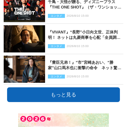
千鳥・大悟が贈る、ディズニープラス
『THE ONE SHOT』（ザ・ワンショッ
ト）徹底ガイド！ 今のお笑い界に一石
エンタメ
2026/8/10 15:00
を投じる“真の笑い”を見る大会がついに
開幕
『VIVANT』“長野”小日向文世、正体判
明！ ネットは丸菱商事を心配「全員調べ
た方がいい」「魔境すぎん？？」
エンタメ
2026/8/10 15:00
『豊臣兄弟！』“市”宮崎あおい、“勝
家”山口馬木也に衝撃の命令 ネット驚き
「しびれたなぁ」「激アツ!!」（ネタバレ
エンタメ
2026/8/10 15:00
あり）
もっと見る