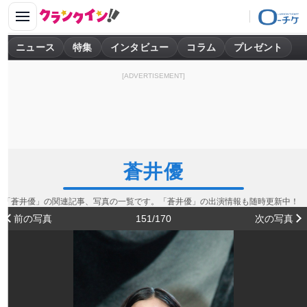
ニュース
特集
インタビュー
コラム
プレゼント
[ADVERTISEMENT]
蒼井優
「蒼井優」の関連記事、写真の一覧です。「蒼井優」の出演情報も随時更新中！
前の写真
151/170
次の写真