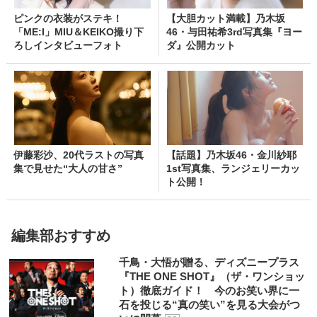
ピンクの衣装がステキ！
【大胆カット満載】乃木坂
「ME:I」MIU＆KEIKO撮り下
46・与田祐希3rd写真集『ヨー
ろしインタビューフォト
ダ』公開カット
伊藤彩沙、20代ラストの写真
【話題】乃木坂46・金川紗耶
集で見せた“大人の甘さ”
1st写真集、ランジェリーカッ
ト公開！
編集部おすすめ
千鳥・大悟が贈る、ディズニープラス
『THE ONE SHOT』（ザ・ワンショッ
ト）徹底ガイド！ 今のお笑い界に一
石を投じる“真の笑い”を見る大会がつ