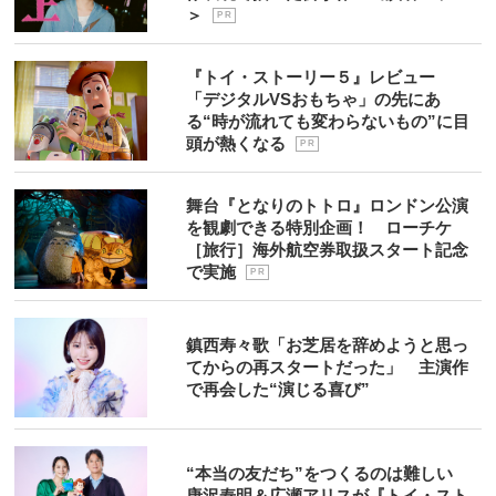
＞
P R
『トイ・ストーリー５』レビュー
「デジタルVSおもちゃ」の先にあ
る“時が流れても変わらないもの”に目
頭が熱くなる
P R
舞台『となりのトトロ』ロンドン公演
を観劇できる特別企画！ ローチケ
［旅行］海外航空券取扱スタート記念
で実施
P R
鎮西寿々歌「お芝居を辞めようと思っ
てからの再スタートだった」 主演作
で再会した“演じる喜び”
“本当の友だち”をつくるのは難しい
唐沢寿明＆広瀬アリスが『トイ・スト