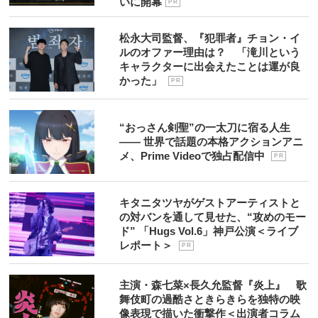
いに開幕
P R
松永大司監督、『犯罪者』チョン・イ
ルのオファー理由は？ 「滝川という
キャラクターに出会えたことは運が良
かった」
P R
“おっさん剣聖”の一太刀に宿る人生
―― 世界で話題の本格アクションアニ
メ、Prime Videoで独占配信中
P R
キタニタツヤがゲストアーティストと
の対バンを通して見せた、“攻めのモー
ド” 「Hugs Vol.6」神戸公演＜ライブ
レポート＞
P R
主演・森七菜×長久允監督『炎上』 歌
舞伎町の過酷さときらきらを独特の映
像表現で描いた衝撃作＜出演者コラム