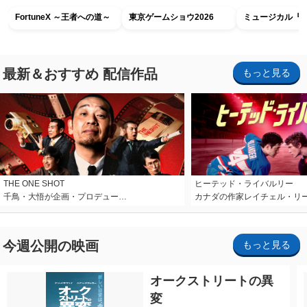
FortuneX ～王者への道～
東京ゲームショウ2026
ミュージカル『R
最新＆おすすめ 配信作品
もっと見る
THE ONE SHOT
ヒーテッド・ライバルリー
千鳥・大悟が企画・プロデュー…
カナダの作家レイチェル・リ
今週公開の映画
もっと見る
オークストリートの異
変