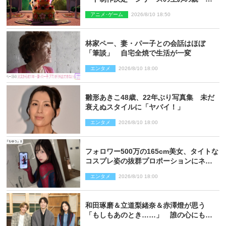
里朝希監督が復帰
アニメ･ゲーム
2026/8/10 18:50
林家ペー、妻・パー子との会話はほぼ
「筆談」 自宅全焼で生活が一変
エンタメ
2026/8/10 18:00
雛形あきこ48歳、22年ぶり写真集 未だ
衰えぬスタイルに「ヤバイ！」
エンタメ
2026/8/10 18:00
フォロワー500万の165cm美女、タイトな
コスプレ姿の抜群プロポーションにネッ
ト衝撃
エンタメ
2026/8/10 18:00
和田琢磨＆立道梨緒奈＆赤澤燈が思う
「もしもあのとき……」 誰の心にもあ
るもの描く舞台『回転する夜』に込める