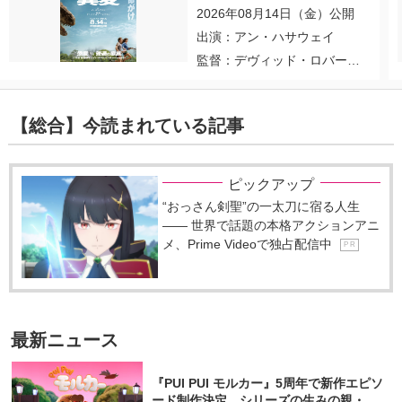
2026年08月14日（金）公開
出演：アン・ハサウェイ
監督：デヴィッド・ロバー
ト・ミッチェル
【総合】今読まれている記事
ピックアップ
“おっさん剣聖”の一太刀に宿る人生
―― 世界で話題の本格アクションアニ
メ、Prime Videoで独占配信中
P R
最新ニュース
『PUI PUI モルカー』5周年で新作エピソ
ード制作決定 シリーズの生みの親・見