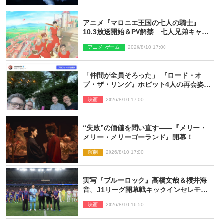
アニメ『マロニエ王国の七人の騎士』
10.3放送開始＆PV解禁 七人兄弟キャス
トに高梨謙吾、川島零士ら
アニメ･ゲーム
2026/8/10 17:00
「仲間が全員そろった」 『ロード・オ
ブ・ザ・リング』ホビット4人の再会姿に
ファン感激
映画
2026/8/10 17:00
“失敗”の価値を問い直す――『メリー・
メリー・メリーゴーランド』開幕！
演劇
2026/8/10 17:00
実写『ブルーロック』高橋文哉＆櫻井海
音、J1リーグ開幕戦キックインセレモニ
ーに登場＆喜びの声到着
映画
2026/8/10 16:50