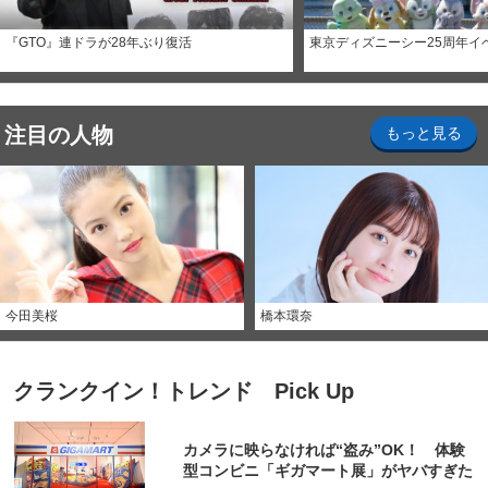
『GTO』連ドラが28年ぶり復活
東京ディズニーシー25周年イ
注目の人物
もっと見る
今田美桜
橋本環奈
クランクイン！トレンド Pick Up
カメラに映らなければ“盗み”OK！ 体験
型コンビニ「ギガマート展」がヤバすぎた