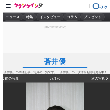
ニュース
特集
インタビュー
コラム
プレゼント
[ADVERTISEMENT]
蒼井優
「蒼井優」の関連記事、写真の一覧です。「蒼井優」の出演情報も随時更新中！
前の写真
57/170
次の写真