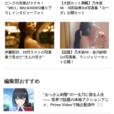
ピンクの衣装がステキ！
【大胆カット満載】乃木坂
「ME:I」MIU＆KEIKO撮り下
46・与田祐希3rd写真集『ヨー
ろしインタビューフォト
ダ』公開カット
伊藤彩沙、20代ラストの写真
【話題】乃木坂46・金川紗耶
集で見せた“大人の甘さ”
1st写真集、ランジェリーカッ
ト公開！
編集部おすすめ
“おっさん剣聖”の一太刀に宿る人生
―― 世界で話題の本格アクションアニ
メ、Prime Videoで独占配信中
P R