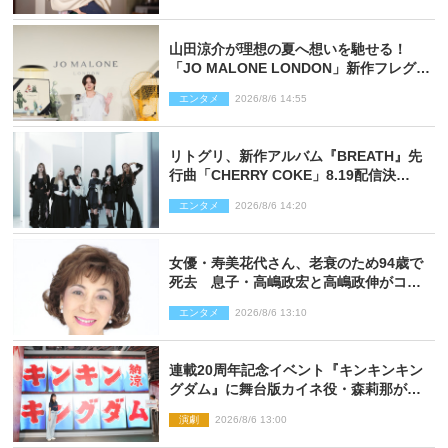
山田涼介が理想の夏へ想いを馳せる！
「JO MALONE LONDON」新作フレグラ
ンスを体験
エンタメ
2026/8/6 14:55
リトグリ、新作アルバム『BREATH』先
行曲「CHERRY COKE」8.19配信決
定！ eill書き下ろしのラブソング
エンタメ
2026/8/6 14:20
女優・寿美花代さん、老衰のため94歳で
死去 息子・高嶋政宏と高嶋政伸がコメ
ント「いつもユーモアを忘れない明るく
エンタメ
2026/8/6 13:10
優しい母でした」
連載20周年記念イベント『キンキンキン
グダム』に舞台版カイネ役・森莉那が潜
入！【密着レポート】
演劇
2026/8/6 13:00