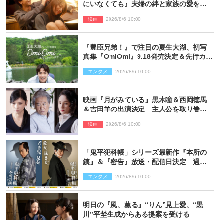
にいなくても』夫婦の絆と家族の愛を映
す場面写真公開
映画
2026/8/6 10:00
『豊臣兄弟！』で注目の夏生大湖、初写
真集『OmiOmi』9.18発売決定＆先行カッ
ト解禁
エンタメ
2026/8/6 10:00
映画『月がみている』黒木瞳＆西岡徳馬
＆吉田羊の出演決定 主人公を取り巻く
重要人物を演じる
映画
2026/8/6 10:00
「鬼平犯科帳」シリーズ最新作『本所の
銕』＆『密告』放送・配信日決定 過去
と現在が繋がるビジュアルも解禁
エンタメ
2026/8/6 10:00
明日の『風、薫る』“りん”見上愛、“黒
川”平埜生成からある提案を受ける