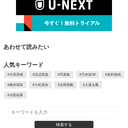
あわせて読みたい
人気キーワード
#
今田美桜
#
浜辺美波
#
写真集
#
乃木坂46
#
有村架純
#
橋本環奈
#
小松菜奈
#
吉岡里帆
#
土屋太鳳
#
与田祐希
検索する