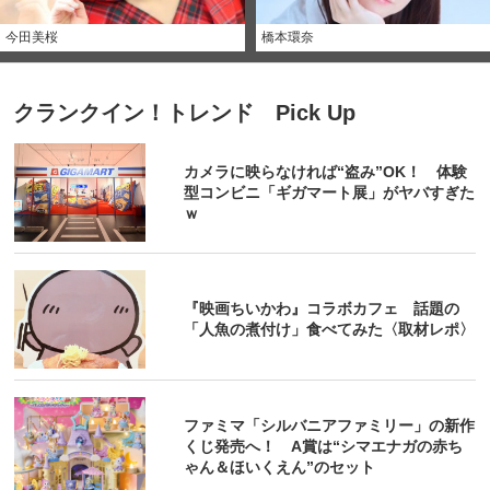
今田美桜
橋本環奈
クランクイン！トレンド Pick Up
カメラに映らなければ“盗み”OK！ 体験
型コンビニ「ギガマート展」がヤバすぎた
ｗ
『映画ちいかわ』コラボカフェ 話題の
「人魚の煮付け」食べてみた〈取材レポ〉
ファミマ「シルバニアファミリー」の新作
くじ発売へ！ A賞は“シマエナガの赤ち
ゃん＆ほいくえん”のセット