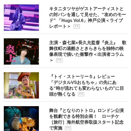
キタニタツヤがゲストアーティストと
の対バンを通して見せた、“攻めのモー
ド” 「Hugs Vol.6」神戸公演＜ライブ
レポート＞
P R
主演・森七菜×長久允監督『炎上』 歌
舞伎町の過酷さときらきらを独特の映
像表現で描いた衝撃作＜出演者コラム
＞
P R
『トイ・ストーリー５』レビュー
「デジタルVSおもちゃ」の先にあ
る“時が流れても変わらないもの”に目
頭が熱くなる
P R
舞台『となりのトトロ』ロンドン公演
を観劇できる特別企画！ ローチケ
［旅行］海外航空券取扱スタート記念
で実施
P R