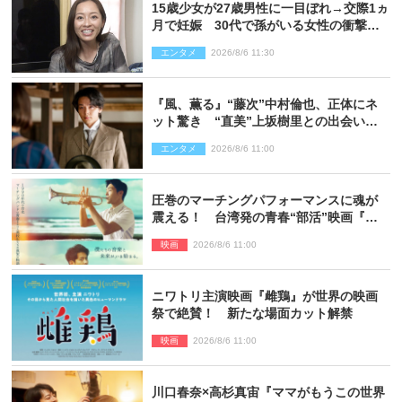
15歳少女が27歳男性に一目ぼれ→交際1ヵ
月で妊娠 30代で孫がいる女性の衝撃半
生
エンタメ
2026/8/6 11:30
『風、薫る』“藤次”中村倫也、正体にネ
ット驚き “直美”上坂樹里との出会いに
も反響「力になってくれそう」「仲良く
エンタメ
2026/8/6 11:00
しなよ！」
圧巻のマーチングパフォーマンスに魂が
震える！ 台湾発の青春“部活”映画『進
行曲 マーチングボーイズ』予告解禁
映画
2026/8/6 11:00
ニワトリ主演映画『雌鶏』が世界の映画
祭で絶賛！ 新たな場面カット解禁
映画
2026/8/6 11:00
川口春奈×高杉真宙『ママがもうこの世界