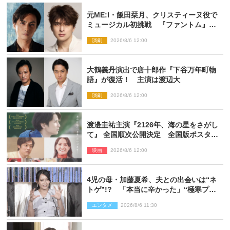
元ME:I・飯田栞月、クリスティーヌ役で
ミュージカル初挑戦 『ファントム』
2027年上演
演劇
2026/8/6 12:00
大鶴義丹演出で唐十郎作『下谷万年町物
語』が復活！ 主演は渡辺大
演劇
2026/8/6 12:00
渡邊圭祐主演『2126年、海の星をさがし
て』 全国順次公開決定 全国版ポスター
解禁
映画
2026/8/6 12:00
4児の母・加藤夏希、夫との出会いは“ネ
トゲ”!? 「本当に辛かった」“極寒プロ
ポーズ”も告白
エンタメ
2026/8/6 11:30