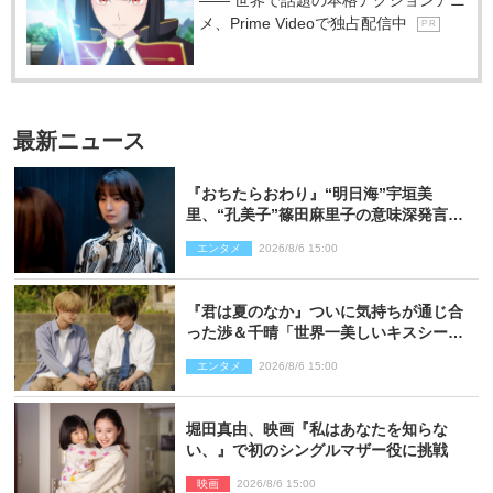
メ、Prime Videoで独占配信中
P R
最新ニュース
『おちたらおわり』“明日海”宇垣美
里、“孔美子”篠田麻里子の意味深発言に
絶句 ネット驚き「まさか」「意外な展
エンタメ
2026/8/6 15:00
開」
『君は夏のなか』ついに気持ちが通じ合
った渉＆千晴「世界一美しいキスシー
ン」「めっちゃキュン」反響続々
エンタメ
2026/8/6 15:00
堀田真由、映画『私はあなたを知らな
い、』で初のシングルマザー役に挑戦
映画
2026/8/6 15:00