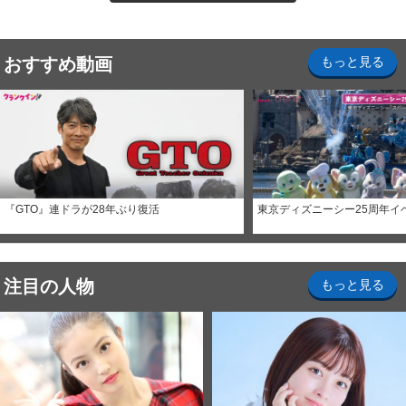
おすすめ動画
もっと見る
『GTO』連ドラが28年ぶり復活
東京ディズニーシー25周年イ
注目の人物
もっと見る