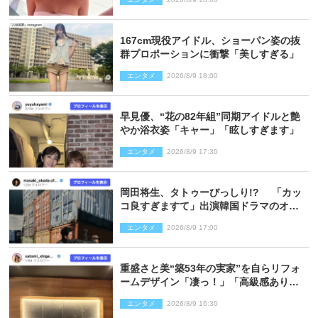
167cm現役アイドル、ショーパン姿の抜
群プロポーションに衝撃「美しすぎる」
エンタメ
2026/8/9 18:00
早見優、“花の82年組”同期アイドルと艶
やか浴衣姿「キャー」「眩しすぎます」
エンタメ
2026/8/9 17:30
岡田将生、タトゥーびっしり!? 「カッ
コ良すぎますて」出演韓国ドラマのオフ
ショ多数公開
エンタメ
2026/8/9 17:00
重盛さと美“築53年の実家”を自らリフォ
ームデザイン「凄っ！」「高級感ありま
くり」
エンタメ
2026/8/9 16:30