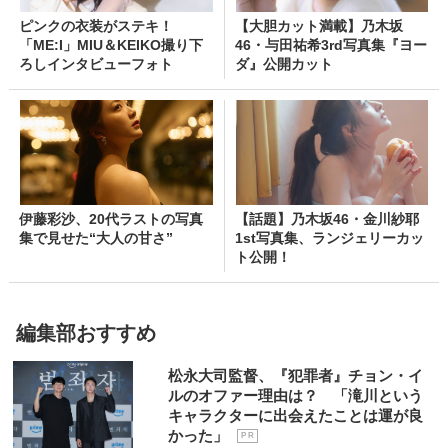
ピンクの衣装がステキ！
【大胆カット満載】乃木坂
「ME:I」MIU＆KEIKO撮り下
46・与田祐希3rd写真集『ヨー
ろしインタビューフォト
ダ』公開カット
伊藤彩沙、20代ラストの写真
【話題】乃木坂46・金川紗耶
集で見せた“大人の甘さ”
1st写真集、ランジェリーカッ
ト公開！
編集部おすすめ
松永大司監督、『犯罪者』チョン・イ
ルのオファー理由は？ 「滝川という
キャラクターに出会えたことは運が良
かった」
P R