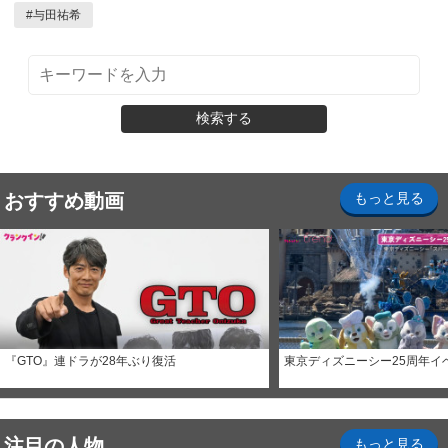
#
与田祐希
検索する
おすすめ動画
もっと見る
『GTO』連ドラが28年ぶり復活
東京ディズニーシー25周年イ
注目の人物
もっと見る