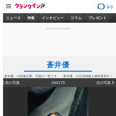
ニュース
特集
インタビュー
コラム
プレゼント
[ADVERTISEMENT]
蒼井優
「蒼井優」の関連記事、写真の一覧です。「蒼井優」の出演情報も随時更新中！
前の写真
150/170
次の写真