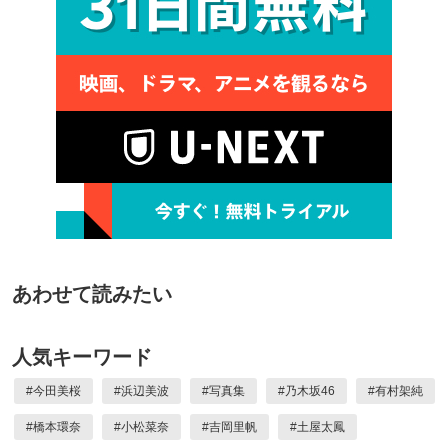
あわせて読みたい
人気キーワード
#
今田美桜
#
浜辺美波
#
写真集
#
乃木坂46
#
有村架純
#
橋本環奈
#
小松菜奈
#
吉岡里帆
#
土屋太鳳