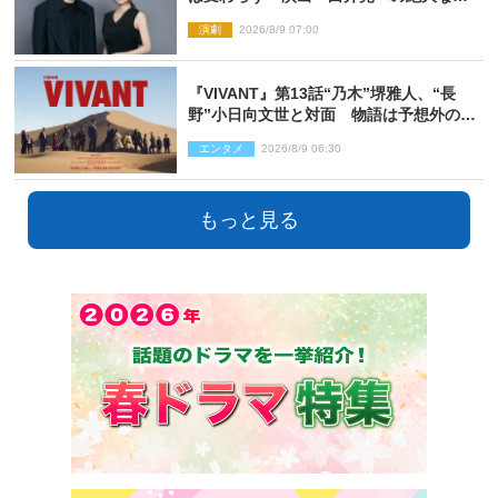
信頼を胸に舞台『キュー』に挑む
演劇
2026/8/9 07:00
『VIVANT』第13話“乃木”堺雅人、“長
野”小日向文世と対面 物語は予想外の展
開へ
エンタメ
2026/8/9 06:30
もっと見る