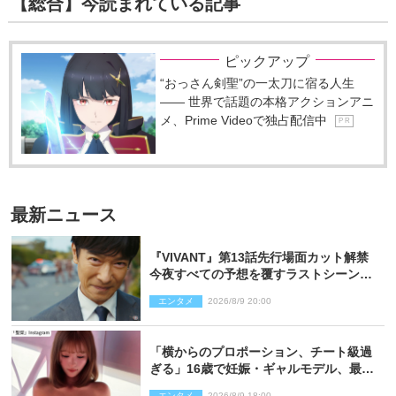
【総合】今読まれている記事
ピックアップ
“おっさん剣聖”の一太刀に宿る人生
―― 世界で話題の本格アクションアニ
メ、Prime Videoで独占配信中
P R
最新ニュース
『VIVANT』第13話先行場面カット解禁
今夜すべての予想を覆すラストシーン
が…
エンタメ
2026/8/9 20:00
「横からのプロポーション、チート級過
ぎる」16歳で妊娠・ギャルモデル、最新
投稿にネット衝撃「美しすぎる」
エンタメ
2026/8/9 18:00