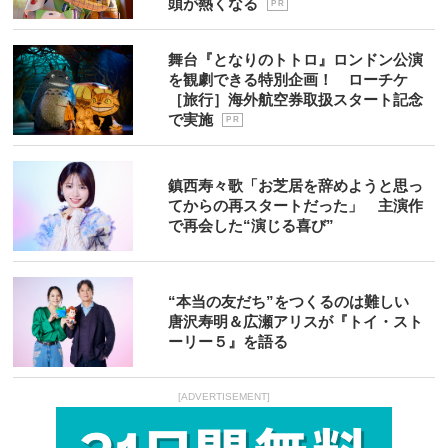
頭が熱くなる
P R
舞台『となりのトトロ』ロンドン公演
を観劇できる特別企画！ ローチケ
［旅行］海外航空券取扱スタート記念
で実施
P R
鎮西寿々歌「お芝居を辞めようと思っ
てからの再スタートだった」 主演作
で再会した“演じる喜び”
“本当の友だち”をつくるのは難しい
唐沢寿明＆広瀬アリスが『トイ・スト
ーリー５』を語る
[ADVERTISEMENT]