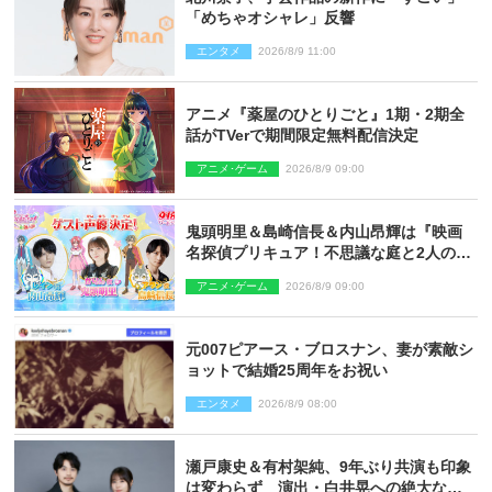
「めちゃオシャレ」反響
エンタメ
2026/8/9 11:00
アニメ『薬屋のひとりごと』1期・2期全
話がTVerで期間限定無料配信決定
アニメ･ゲーム
2026/8/9 09:00
鬼頭明里＆島崎信長＆内山昂輝は『映画
名探偵プリキュア！不思議な庭と2人の秘
密』ゲスト声優に決定
アニメ･ゲーム
2026/8/9 09:00
元007ピアース・ブロスナン、妻が素敵シ
ョットで結婚25周年をお祝い
エンタメ
2026/8/9 08:00
瀬戸康史＆有村架純、9年ぶり共演も印象
は変わらず 演出・白井晃への絶大なる