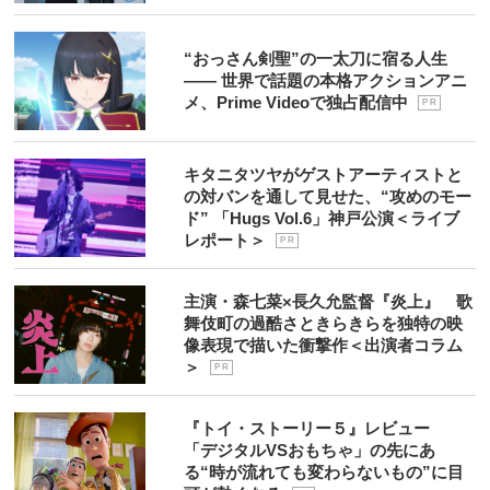
“おっさん剣聖”の一太刀に宿る人生
―― 世界で話題の本格アクションアニ
メ、Prime Videoで独占配信中
P R
キタニタツヤがゲストアーティストと
の対バンを通して見せた、“攻めのモー
ド” 「Hugs Vol.6」神戸公演＜ライブ
レポート＞
P R
主演・森七菜×長久允監督『炎上』 歌
舞伎町の過酷さときらきらを独特の映
像表現で描いた衝撃作＜出演者コラム
＞
P R
『トイ・ストーリー５』レビュー
「デジタルVSおもちゃ」の先にあ
る“時が流れても変わらないもの”に目