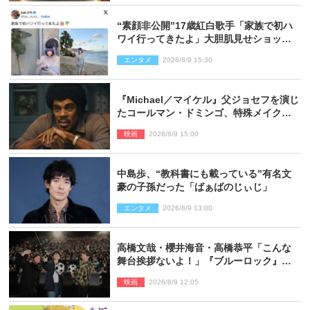
“素顔非公開”17歳紅白歌手「家族で初ハ
ワイ行ってきたよ」大胆肌見せショット
公開
エンタメ
2026/8/9 15:30
『Michael／マイケル』父ジョセフを演じ
たコールマン・ドミンゴ、特殊メイクに2
時間半かかっていた
映画
2026/8/9 15:00
中島歩、“教科書にも載っている”有名文
豪の子孫だった「ばぁばのじぃじ」
エンタメ
2026/8/9 13:00
高橋文哉・櫻井海音・高橋恭平「こんな
舞台挨拶ないよ！」『ブルーロック』自
由すぎるイベントレポート
映画
2026/8/9 12:05