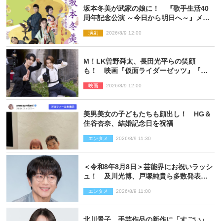
坂本冬美が武家の娘に！ 『歌手生活40
周年記念公演 ～今日から明日へ～』メイ
ンビジュアル公開
演劇
2026/8/9 12:00
M！LK曽野舜太、長田光平らの笑顔
も！ 映画『仮面ライダーゼッツ』『超
宇宙刑事ギャバン インフィニティ』オフ
映画
2026/8/9 12:00
ショット到着
美男美女の子どもたちも顔出し！ HG＆
住谷杏奈、結婚記念日を祝福
エンタメ
2026/8/9 11:30
＜令和8年8月8日＞芸能界にお祝いラッシ
ュ！ 及川光博、戸塚純貴ら多数発表結
婚
エンタメ
2026/8/9 11:00
北川景子、手芸作品の新作に「すごい」