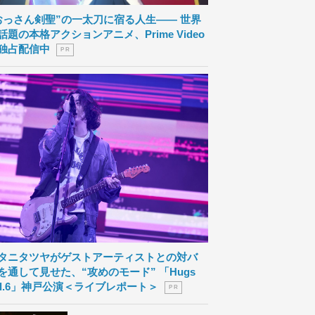
おっさん剣聖”の一太刀に宿る人生―― 世界
話題の本格アクションアニメ、Prime Video
独占配信中
P R
タニタツヤがゲストアーティストとの対バ
を通して見せた、“攻めのモード” 「Hugs
ol.6」神戸公演＜ライブレポート＞
P R