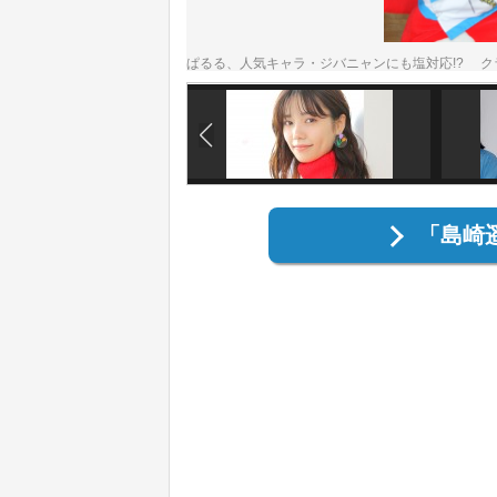
ぱるる、人気キャラ・ジバニャンにも塩対応!? ク
「島崎