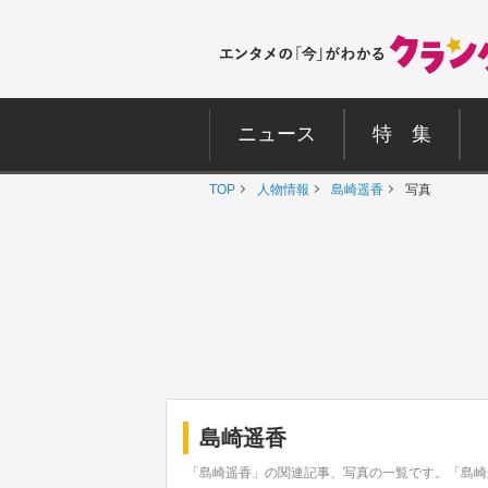
ニュース
特 集
TOP
人物情報
島崎遥香
写真
島崎遥香
「島崎遥香」の関連記事、写真の一覧です。「島崎