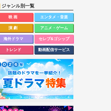
ジャンル別一覧
映画
エンタメ・音楽
演劇
アニメ・ゲーム
海外ドラマ
セレブ&ゴシップ
トレンド
動画配信サービス