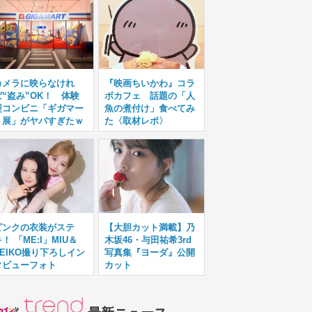
カメラに映らなけれ
『映画ちいかわ』コラ
ば“盗み”OK！ 体験
ボカフェ 話題の「人
型コンビニ「ギガマー
魚の煮付け」食べてみ
ト展」がヤバすぎたｗ
た〈取材レポ〉
ピンクの衣装がステ
【大胆カット満載】乃
！ 「ME:I」MIU＆
木坂46・与田祐希3rd
KEIKO撮り下ろしイン
写真集『ヨーダ』公開
タビューフォト
カット