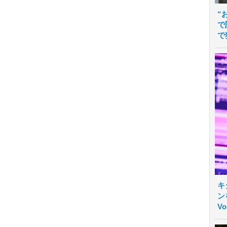
“
で
で
キ
ン
V