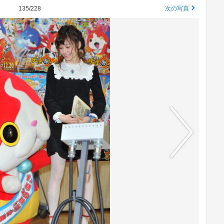
135/228
次の写真