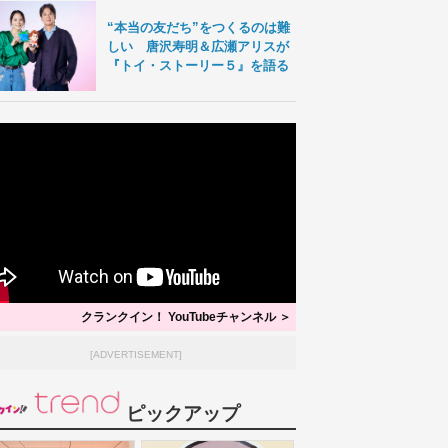
“本当の友だち”をつくるのは難
しい 唐沢寿明＆広瀬アリスが
『トイ・ストーリー５』を語る
クランクイン！ YouTubeチャンネル ＞
[ADVERTISEMENT]
ピックアップ