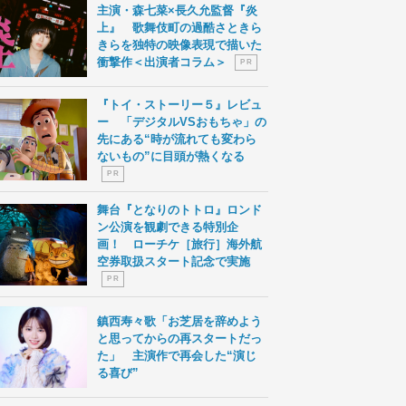
主演・森七菜×長久允監督『炎
上』 歌舞伎町の過酷さときら
きらを独特の映像表現で描いた
衝撃作＜出演者コラム＞
P R
『トイ・ストーリー５』レビュ
ー 「デジタルVSおもちゃ」の
先にある“時が流れても変わら
ないもの”に目頭が熱くなる
P R
舞台『となりのトトロ』ロンド
ン公演を観劇できる特別企
画！ ローチケ［旅行］海外航
空券取扱スタート記念で実施
P R
鎮西寿々歌「お芝居を辞めよう
と思ってからの再スタートだっ
た」 主演作で再会した“演じ
る喜び”