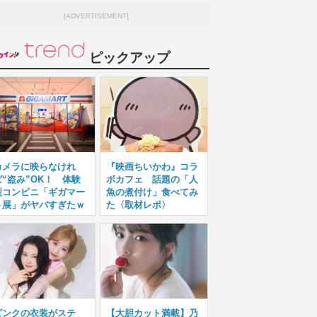
[ADVERTISEMENT]
ピックアップ
カメラに映らなけれ
『映画ちいかわ』コラ
ば“盗み”OK！ 体験
ボカフェ 話題の「人
型コンビニ「ギガマー
魚の煮付け」食べてみ
ト展」がヤバすぎたｗ
た〈取材レポ〉
ピンクの衣装がステ
【大胆カット満載】乃