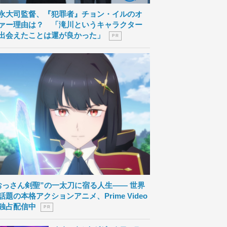
永大司監督、『犯罪者』チョン・イルのオ
ァー理由は？ 「滝川というキャラクター
出会えたことは運が良かった」
P R
おっさん剣聖”の一太刀に宿る人生―― 世界
話題の本格アクションアニメ、Prime Video
独占配信中
P R