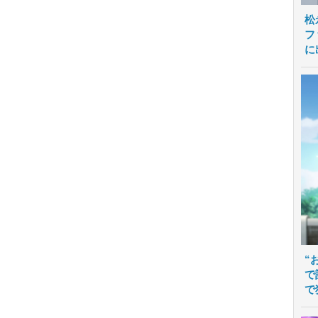
松
フ
に
“
で
で