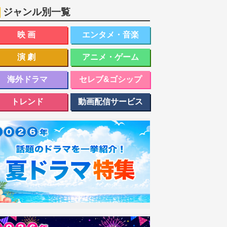
ジャンル別一覧
映画
エンタメ・音楽
演劇
アニメ・ゲーム
海外ドラマ
セレブ&ゴシップ
トレンド
動画配信サービス