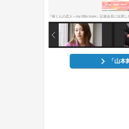
『南くんの恋人～my little lover』記者会見に
「山本