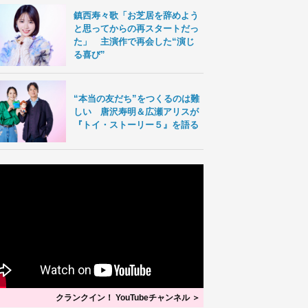
鎮西寿々歌「お芝居を辞めよう
と思ってからの再スタートだっ
た」 主演作で再会した“演じ
る喜び”
“本当の友だち”をつくるのは難
しい 唐沢寿明＆広瀬アリスが
『トイ・ストーリー５』を語る
クランクイン！ YouTubeチャンネル ＞