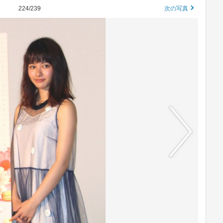
224/239
次の写真