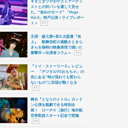
キタニタツヤがゲストアーティ
ストとの対バンを通して見せ
た、“攻めのモード” 「Hugs
Vol.6」神戸公演＜ライブレポー
ト＞
P R
主演・森七菜×長久允監督『炎
上』 歌舞伎町の過酷さときら
きらを独特の映像表現で描いた
衝撃作＜出演者コラム＞
P R
『トイ・ストーリー５』レビュ
ー 「デジタルVSおもちゃ」の
先にある“時が流れても変わら
ないもの”に目頭が熱くなる
P R
舞台『となりのトトロ』ロンド
ン公演を観劇できる特別企
画！ ローチケ［旅行］海外航
空券取扱スタート記念で実施
P R