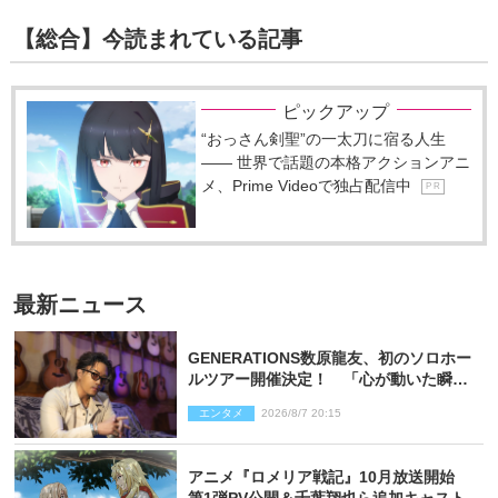
【総合】今読まれている記事
ピックアップ
“おっさん剣聖”の一太刀に宿る人生
―― 世界で話題の本格アクションアニ
メ、Prime Videoで独占配信中
P R
最新ニュース
GENERATIONS数原龍友、初のソロホー
ルツアー開催決定！ 「心が動いた瞬間
を、音に乗せてお届けできれば」
エンタメ
2026/8/7 20:15
アニメ『ロメリア戦記』10月放送開始