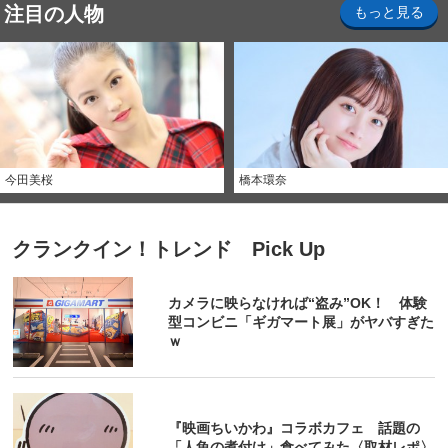
注目の人物
もっと見る
今田美桜
橋本環奈
クランクイン！トレンド Pick Up
カメラに映らなければ“盗み”OK！ 体験
型コンビニ「ギガマート展」がヤバすぎた
ｗ
『映画ちいかわ』コラボカフェ 話題の
「人魚の煮付け」食べてみた〈取材レポ〉