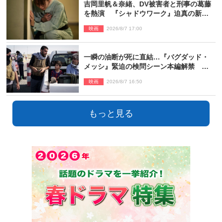
吉岡里帆＆奈緒、DV被害者と刑事の葛藤
を熱演 『シャドウワーク』迫真の新場
面写真公開
映画
2026/8/7 17:00
一瞬の油断が死に直結…『バグダッド・
メッシ』緊迫の検問シーン本編解禁 監
督メッセージも到着
映画
2026/8/7 16:50
もっと見る