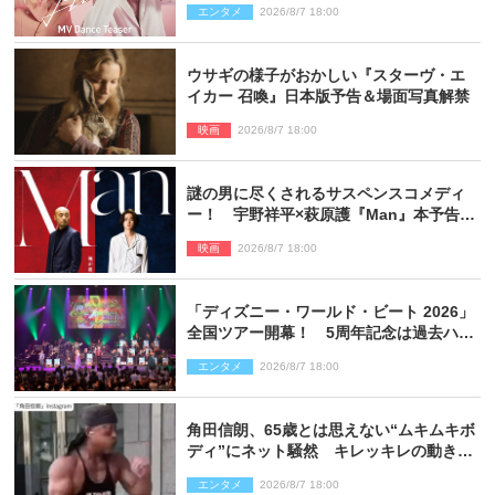
エンタメ
2026/8/7 18:00
ウサギの様子がおかしい『スターヴ・エ
イカー 召喚』日本版予告＆場面写真解禁
映画
2026/8/7 18:00
謎の男に尽くされるサスペンスコメディ
ー！ 宇野祥平×萩原護『Man』本予告＆
新ビジュアル解禁
映画
2026/8/7 18:00
「ディズニー・ワールド・ビート 2026」
全国ツアー開幕！ 5周年記念は過去ハイ
ライト＆クルーズ旅を大満喫！【潜入レ
エンタメ
2026/8/7 18:00
ポート】
角田信朗、65歳とは思えない“ムキムキボ
ディ”にネット騒然 キレッキレの動きを
披露
エンタメ
2026/8/7 18:00