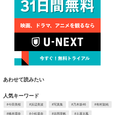
あわせて読みたい
人気キーワード
#
今田美桜
#
浜辺美波
#
写真集
#
乃木坂46
#
有村架純
#
橋本環奈
#
小松菜奈
#
吉岡里帆
#
土屋太鳳