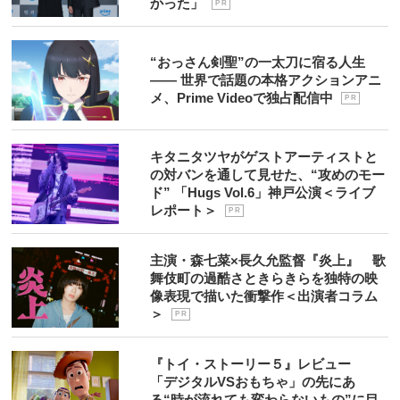
かった」
P R
“おっさん剣聖”の一太刀に宿る人生
―― 世界で話題の本格アクションアニ
メ、Prime Videoで独占配信中
P R
キタニタツヤがゲストアーティストと
の対バンを通して見せた、“攻めのモー
ド” 「Hugs Vol.6」神戸公演＜ライブ
レポート＞
P R
主演・森七菜×長久允監督『炎上』 歌
舞伎町の過酷さときらきらを独特の映
像表現で描いた衝撃作＜出演者コラム
＞
P R
『トイ・ストーリー５』レビュー
「デジタルVSおもちゃ」の先にあ
る“時が流れても変わらないもの”に目