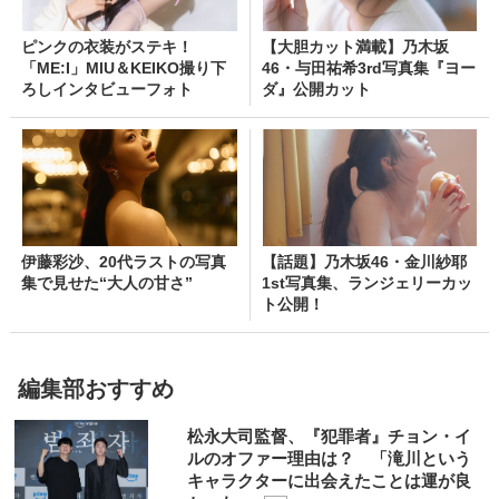
ピンクの衣装がステキ！
【大胆カット満載】乃木坂
「ME:I」MIU＆KEIKO撮り下
46・与田祐希3rd写真集『ヨー
ろしインタビューフォト
ダ』公開カット
伊藤彩沙、20代ラストの写真
【話題】乃木坂46・金川紗耶
集で見せた“大人の甘さ”
1st写真集、ランジェリーカッ
ト公開！
編集部おすすめ
松永大司監督、『犯罪者』チョン・イ
ルのオファー理由は？ 「滝川という
キャラクターに出会えたことは運が良