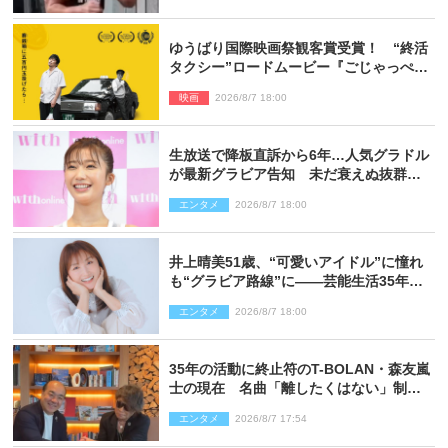
ゆうばり国際映画祭観客賞受賞！ “終活
タクシー”ロードムービー『ごじゃっぺタ
クシー』10月公開＆予告解禁
映画
2026/8/7 18:00
生放送で降板直訴から6年…人気グラドル
が最新グラビア告知 未だ衰えぬ抜群ス
タイルに反響
エンタメ
2026/8/7 18:00
井上晴美51歳、“可愛いアイドル”に憧れ
も“グラビア路線”に――芸能生活35年を
赤裸々に語る 27年ぶりに写真集発売
エンタメ
2026/8/7 18:00
35年の活動に終止符のT-BOLAN・森友嵐
士の現在 名曲「離したくはない」制作
秘話も
エンタメ
2026/8/7 17:54