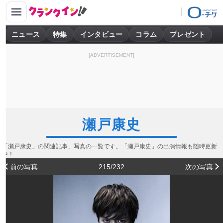
ニュース
特集
インタビュー
コラム
プレゼント
[ADVERTISEMENT]
瀬戸康史
「瀬戸康史」の関連記事、写真の一覧です。「瀬戸康史」の出演情報も随時更新
中！
前の写真
215/232
次の写真