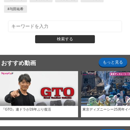
#
与田祐希
検索する
おすすめ動画
もっと見る
『GTO』連ドラが28年ぶり復活
東京ディズニーシー25周年イ