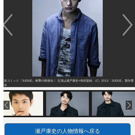
人気コミック『JUDGE』衝撃の映画化！ 主演は瀬戸康史×有村架純 （C）2013「JUDGE」製作委
員会
瀬戸康史の人物情報へ戻る