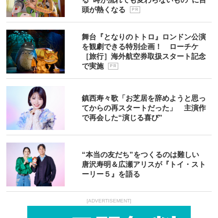
頭が熱くなる
P R
舞台『となりのトトロ』ロンドン公演
を観劇できる特別企画！ ローチケ
［旅行］海外航空券取扱スタート記念
で実施
P R
鎮西寿々歌「お芝居を辞めようと思っ
てからの再スタートだった」 主演作
で再会した“演じる喜び”
“本当の友だち”をつくるのは難しい
唐沢寿明＆広瀬アリスが『トイ・スト
ーリー５』を語る
[ADVERTISEMENT]