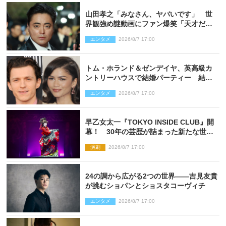
山田孝之「みなさん、ヤバいです」 世
界観強め謎動画にファン爆笑「天才だ
わ」
エンタメ
2026/8/7 17:00
トム・ホランド＆ゼンデイヤ、英高級カ
ントリーハウスで結婚パーティー 結婚
指輪を身に着けたトムも初キャッチ
エンタメ
2026/8/7 17:00
早乙女太一『TOKYO INSIDE CLUB』開
幕！ 30年の芸歴が詰まった新たな世界
観
演劇
2026/8/7 17:00
24の調から広がる2つの世界――吉見友貴
が挑むショパンとショスタコーヴィチ
エンタメ
2026/8/7 17:00