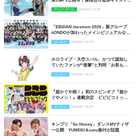
第1弾PV公開＆千葉翔也ら追加キャスト4
人を発表
アニメ･ゲーム
2026/8/7 20:00
「EBiDAN museum 2026」新グループ
iiONDOが加わったメインビジュアル公
開！ 開催記念グッズラインナップも
エンタメ
2026/8/7 18:50
ホロライブ・大空スバル、かつて認知し
ていたファンが“後輩”と判明「お前もし
かしてあのときの？」
エンタメ
2026/8/7 18:15
『超かぐや姫！』初のスピンオフ『超か
ぐやメシ！』連載決定 ビビビコミック
創刊で31作品一挙公開
エンタメ
2026/8/7 18:05
キンプリ「So Honey」ダンスMVティザ
ー公開 YUMEKI＆caru振付が話題