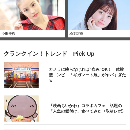
今田美桜
橋本環奈
クランクイン！トレンド Pick Up
カメラに映らなければ“盗み”OK！ 体験
型コンビニ「ギガマート展」がヤバすぎた
ｗ
『映画ちいかわ』コラボカフェ 話題の
「人魚の煮付け」食べてみた〈取材レポ〉