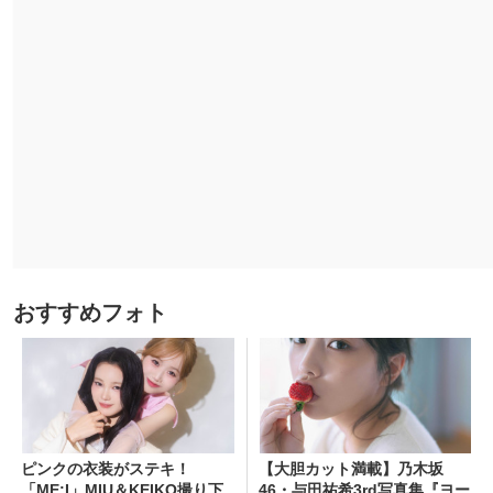
おすすめフォト
ピンクの衣装がステキ！
【大胆カット満載】乃木坂
「ME:I」MIU＆KEIKO撮り下
46・与田祐希3rd写真集『ヨー