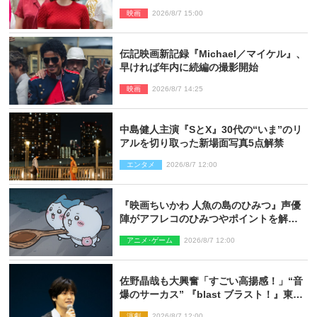
映画
2026/8/7 15:00
伝記映画新記録『Michael／マイケル』、
早ければ年内に続編の撮影開始
映画
2026/8/7 14:25
中島健人主演『SとX』30代の“いま”のリ
アルを切り取った新場面写真5点解禁
エンタメ
2026/8/7 12:00
『映画ちいかわ 人魚の島のひみつ』声優
陣がアフレコのひみつやポイントを解
説！ 新カットも到着
アニメ･ゲーム
2026/8/7 12:00
佐野晶哉も大興奮「すごい高揚感！」“音
爆のサーカス” 『blast ブラスト！』東京
公演が開幕！
演劇
2026/8/7 12:00