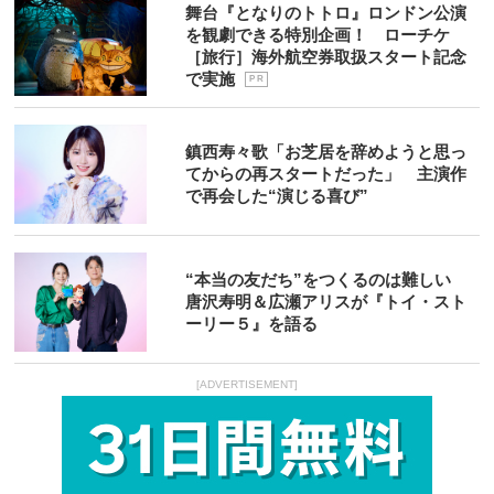
舞台『となりのトトロ』ロンドン公演
を観劇できる特別企画！ ローチケ
［旅行］海外航空券取扱スタート記念
で実施
P R
鎮西寿々歌「お芝居を辞めようと思っ
てからの再スタートだった」 主演作
で再会した“演じる喜び”
“本当の友だち”をつくるのは難しい
唐沢寿明＆広瀬アリスが『トイ・スト
ーリー５』を語る
[ADVERTISEMENT]