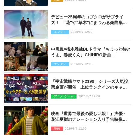
デビュー25周年のコブクロがサプライ
ズ！ “花”や“草木”にまつわる楽曲集め
た新コンセプトアルバムを“花の日”に配
エンタメ
2026/8/7 12:00
信リリース
中川翼×桜木雅哉BLドラマ『ちょっと待と
うよ、春虎くん』CHIHIRO新曲
「Honeyy」がED主題歌に決定！
エンタメ
2026/8/7 12:00
「宇宙戦艦ヤマト2199」シリーズ人気投
票企画が開催 上位ランクインのキャラ
クター＆メカは新規描き下ろしイラスト
アニメ･ゲーム
2026/8/7 12:00
を制作
映画『世界で最後の愛しい娘！』声優・
花江夏樹のナレーション入り予告映像解
禁「あふれ出る温かさに涙が止まらな
映画
2026/8/7 12:00
い！」