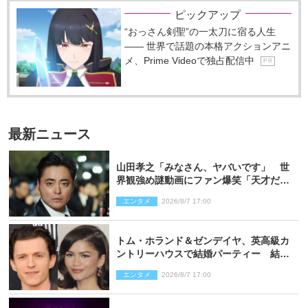
ピックアップ
“おっさん剣聖”の一太刀に宿る人生
―― 世界で話題の本格アクションアニ
メ、Prime Videoで独占配信中
P R
最新ニュース
山田孝之「みなさん、ヤバいです」 世
界観強め謎動画にファン爆笑「天才だ
わ」
エンタメ
2026/8/7 17:00
トム・ホランド＆ゼンデイヤ、英高級カ
ントリーハウスで結婚パーティー 結婚
指輪を身に着けたトムも初キャッチ
エンタメ
2026/8/7 17:00