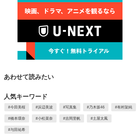
あわせて読みたい
人気キーワード
#
今田美桜
#
浜辺美波
#
写真集
#
乃木坂46
#
有村架純
#
橋本環奈
#
小松菜奈
#
吉岡里帆
#
土屋太鳳
#
与田祐希