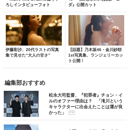
ろしインタビューフォト
ダ』公開カット
伊藤彩沙、20代ラストの写真
【話題】乃木坂46・金川紗耶
集で見せた“大人の甘さ”
1st写真集、ランジェリーカッ
ト公開！
編集部おすすめ
松永大司監督、『犯罪者』チョン・イ
ルのオファー理由は？ 「滝川という
キャラクターに出会えたことは運が良
かった」
P R