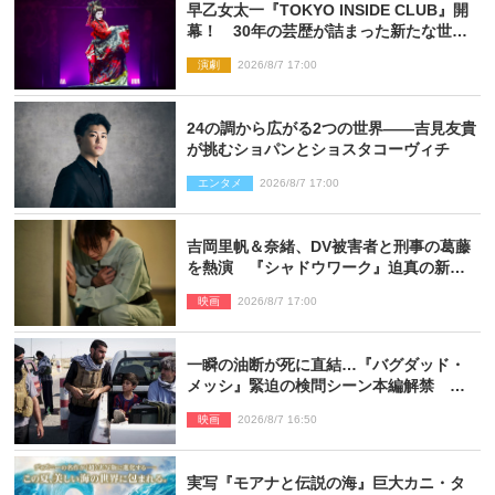
早乙女太一『TOKYO INSIDE CLUB』開
幕！ 30年の芸歴が詰まった新たな世界
観
演劇
2026/8/7 17:00
24の調から広がる2つの世界――吉見友貴
が挑むショパンとショスタコーヴィチ
エンタメ
2026/8/7 17:00
吉岡里帆＆奈緒、DV被害者と刑事の葛藤
を熱演 『シャドウワーク』迫真の新場
面写真公開
映画
2026/8/7 17:00
一瞬の油断が死に直結…『バグダッド・
メッシ』緊迫の検問シーン本編解禁 監
督メッセージも到着
映画
2026/8/7 16:50
実写『モアナと伝説の海』巨大カニ・タ