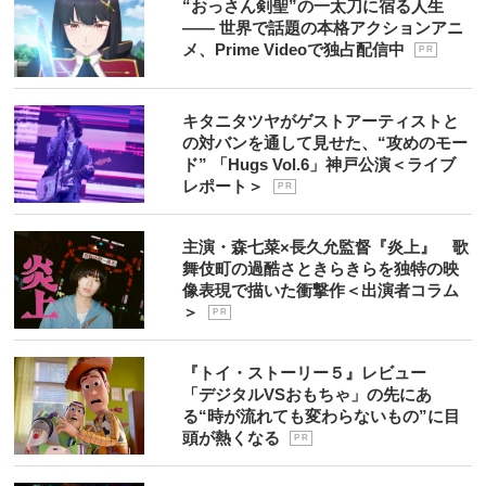
“おっさん剣聖”の一太刀に宿る人生
―― 世界で話題の本格アクションアニ
メ、Prime Videoで独占配信中
P R
キタニタツヤがゲストアーティストと
の対バンを通して見せた、“攻めのモー
ド” 「Hugs Vol.6」神戸公演＜ライブ
レポート＞
P R
主演・森七菜×長久允監督『炎上』 歌
舞伎町の過酷さときらきらを独特の映
像表現で描いた衝撃作＜出演者コラム
＞
P R
『トイ・ストーリー５』レビュー
「デジタルVSおもちゃ」の先にあ
る“時が流れても変わらないもの”に目
頭が熱くなる
P R