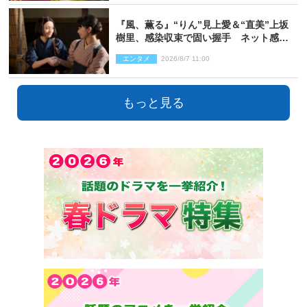
『風、薫る』“りん”見上愛＆“直美”上坂
樹里、感染収束で固い握手 ネット感動
「このバディは最強」「アツい」
エンタメ
2026/8/7 11:00
もっと見る