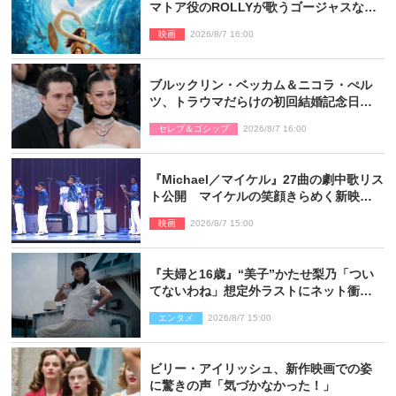
マトア役のROLLYが歌うゴージャスな劇
中歌「シャイニー」本編映像解禁
映画
2026/8/7 16:00
ブルックリン・ベッカム＆ニコラ・ぺル
ツ、トラウマだらけの初回結婚記念日は
もう祝わない
セレブ＆ゴシップ
2026/8/7 16:00
『Michael／マイケル』27曲の劇中歌リス
ト公開 マイケルの笑顔きらめく新映像
も
映画
2026/8/7 15:00
『夫婦と16歳』“美子”かたせ梨乃「つい
てないわね」想定外ラストにネット衝撃
「ヤバすぎ…」「怖えぇ」（ネタバレあ
エンタメ
2026/8/7 15:00
り）
ビリー・アイリッシュ、新作映画での姿
に驚きの声「気づかなかった！」