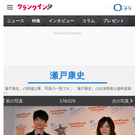
ニュース
特集
インタビュー
コラム
プレゼント
[ADVERTISEMENT]
瀬戸康史
「瀬戸康史」の関連記事、写真の一覧です。「瀬戸康史」の出演情報も随時更新
中！
前の写真
176/229
次の写真