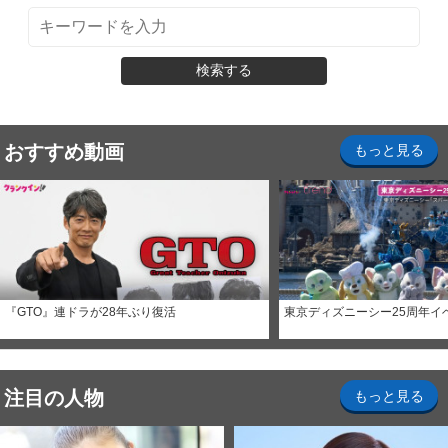
検索する
おすすめ動画
もっと見る
『GTO』連ドラが28年ぶり復活
東京ディズニーシー25周年イ
注目の人物
もっと見る