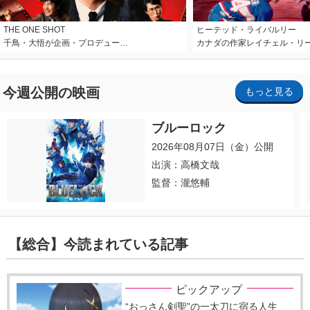
THE ONE SHOT
ヒーテッド・ライバルリー
千鳥・大悟が企画・プロデュー…
カナダの作家レイチェル・リ
今週公開の映画
もっと見る
ブルーロック
2026年08月07日（金）公開
出演：高橋文哉
監督：瀧悠輔
【総合】今読まれている記事
ピックアップ
“おっさん剣聖”の一太刀に宿る人生