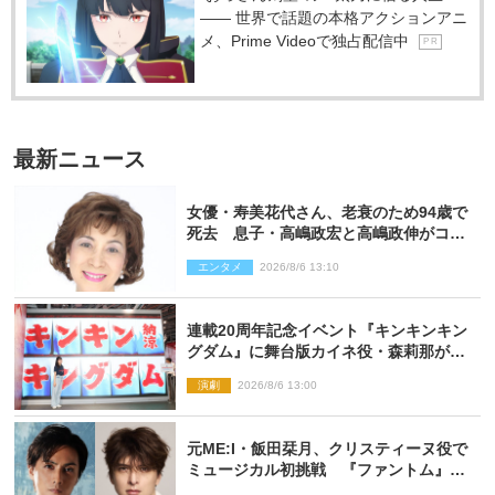
―― 世界で話題の本格アクションアニ
メ、Prime Videoで独占配信中
P R
最新ニュース
女優・寿美花代さん、老衰のため94歳で
死去 息子・高嶋政宏と高嶋政伸がコメ
ント「いつもユーモアを忘れない明るく
エンタメ
2026/8/6 13:10
優しい母でした」
連載20周年記念イベント『キンキンキン
グダム』に舞台版カイネ役・森莉那が潜
入！【密着レポート】
演劇
2026/8/6 13:00
元ME:I・飯田栞月、クリスティーヌ役で
ミュージカル初挑戦 『ファントム』
2027年上演