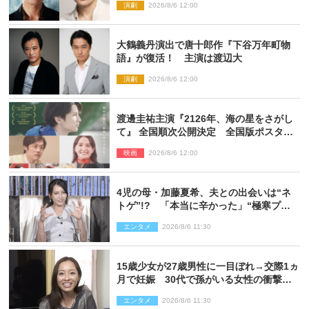
演劇
2026/8/6 12:00
大鶴義丹演出で唐十郎作『下谷万年町物
語』が復活！ 主演は渡辺大
演劇
2026/8/6 12:00
渡邊圭祐主演『2126年、海の星をさがし
て』 全国順次公開決定 全国版ポスター
解禁
映画
2026/8/6 12:00
4児の母・加藤夏希、夫との出会いは“ネ
トゲ”!? 「本当に辛かった」“極寒プロ
ポーズ”も告白
エンタメ
2026/8/6 11:30
15歳少女が27歳男性に一目ぼれ→交際1ヵ
月で妊娠 30代で孫がいる女性の衝撃半
生
エンタメ
2026/8/6 11:30