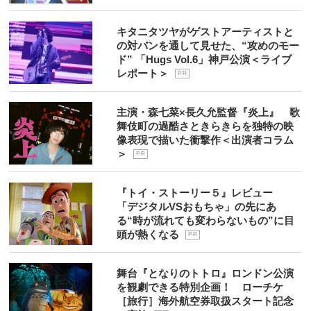
キタニタツヤがゲストアーティストと
の対バンを通して見せた、“攻めのモー
ド” 「Hugs Vol.6」神戸公演＜ライブ
レポート＞
P R
主演・森七菜×長久允監督『炎上』 歌
舞伎町の過酷さときらきらを独特の映
像表現で描いた衝撃作＜出演者コラム
＞
P R
『トイ・ストーリー５』レビュー
「デジタルVSおもちゃ」の先にあ
る“時が流れても変わらないもの”に目
頭が熱くなる
P R
舞台『となりのトトロ』ロンドン公演
を観劇できる特別企画！ ローチケ
［旅行］海外航空券取扱スタート記念