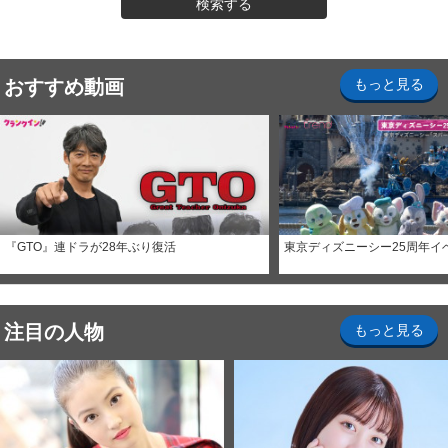
検索する
おすすめ動画
もっと見る
『GTO』連ドラが28年ぶり復活
東京ディズニーシー25周年イ
注目の人物
もっと見る