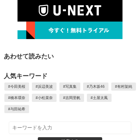
あわせて読みたい
人気キーワード
#
今田美桜
#
浜辺美波
#
写真集
#
乃木坂46
#
有村架純
#
橋本環奈
#
小松菜奈
#
吉岡里帆
#
土屋太鳳
#
与田祐希