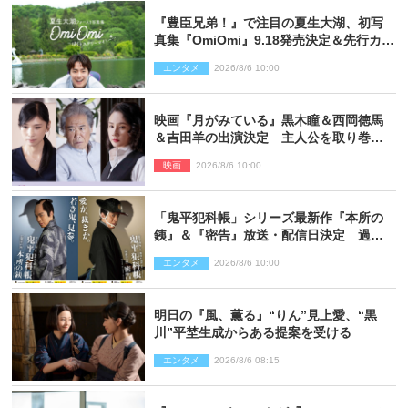
『豊臣兄弟！』で注目の夏生大湖、初写
真集『OmiOmi』9.18発売決定＆先行カッ
ト解禁
エンタメ
2026/8/6 10:00
映画『月がみている』黒木瞳＆西岡徳馬
＆吉田羊の出演決定 主人公を取り巻く
重要人物を演じる
映画
2026/8/6 10:00
「鬼平犯科帳」シリーズ最新作『本所の
銕』＆『密告』放送・配信日決定 過去
と現在が繋がるビジュアルも解禁
エンタメ
2026/8/6 10:00
明日の『風、薫る』“りん”見上愛、“黒
川”平埜生成からある提案を受ける
エンタメ
2026/8/6 08:15