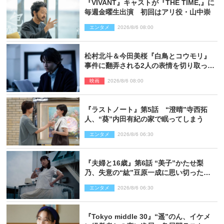
『VIVANT』キャストが『THE TIME,』に
毎週金曜生出演 初回はアリ役・山中崇
エンタメ
2026/8/6 08:00
松村北斗＆今田美桜『白鳥とコウモリ』
事件に翻弄される2人の表情を切り取った
場面写真解禁
映画
2026/8/6 08:00
『ラストノート』第5話 “澄晴”寺西拓
人、“葵”内田有紀の家で眠ってしまう
エンタメ
2026/8/6 06:30
『夫婦と16歳』第6話 “美子”かたせ梨
乃、失意の“紘”豆原一成に思い切ったプ
レゼント
エンタメ
2026/8/6 06:30
『Tokyo middle 30』“遥”のん、イケメ