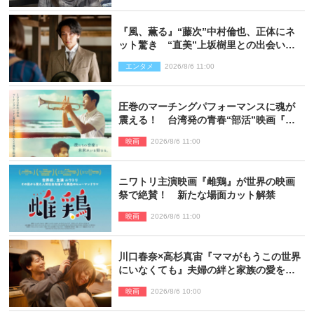
『風、薫る』“藤次”中村倫也、正体にネ
ット驚き “直美”上坂樹里との出会いに
も反響「力になってくれそう」「仲良く
エンタメ
2026/8/6 11:00
しなよ！」
圧巻のマーチングパフォーマンスに魂が
震える！ 台湾発の青春“部活”映画『進
行曲 マーチングボーイズ』予告解禁
映画
2026/8/6 11:00
ニワトリ主演映画『雌鶏』が世界の映画
祭で絶賛！ 新たな場面カット解禁
映画
2026/8/6 11:00
川口春奈×高杉真宙『ママがもうこの世界
にいなくても』夫婦の絆と家族の愛を映
す場面写真公開
映画
2026/8/6 10:00