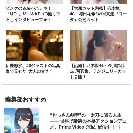
ピンクの衣装がステキ！
【大胆カット満載】乃木坂
「ME:I」MIU＆KEIKO撮り下
46・与田祐希3rd写真集『ヨー
ろしインタビューフォト
ダ』公開カット
伊藤彩沙、20代ラストの写真
【話題】乃木坂46・金川紗耶
集で見せた“大人の甘さ”
1st写真集、ランジェリーカッ
ト公開！
編集部おすすめ
“おっさん剣聖”の一太刀に宿る人生
―― 世界で話題の本格アクションアニ
メ、Prime Videoで独占配信中
P R