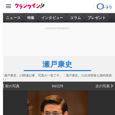
ニュース
特集
インタビュー
コラム
プレゼント
[ADVERTISEMENT]
瀬戸康史
「瀬戸康史」の関連記事、写真の一覧です。「瀬戸康史」の出演情報も随時更新
中！
前の写真
84/229
次の写真