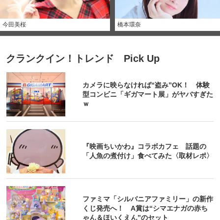
今田美桜
橋本環奈
クランクイン！トレンド Pick Up
カメラに映らなければ“盗み”OK！ 体験
型コンビニ「ギガマート展」がヤバすぎた
ｗ
『映画ちいかわ』コラボカフェ 話題の
「人魚の煮付け」食べてみた〈取材レポ〉
ファミマ「シルバニアファミリー」の新作
くじ発売へ！ A賞は“シマエナガの赤ち
ゃん＆ほいくえん”のセット