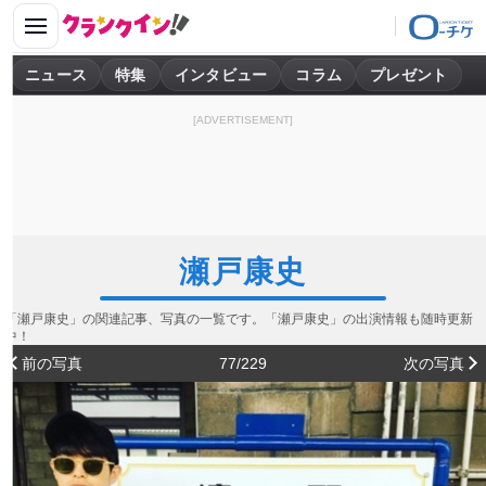
ニュース
特集
インタビュー
コラム
プレゼント
[ADVERTISEMENT]
瀬戸康史
「瀬戸康史」の関連記事、写真の一覧です。「瀬戸康史」の出演情報も随時更新
中！
前の写真
77/229
次の写真