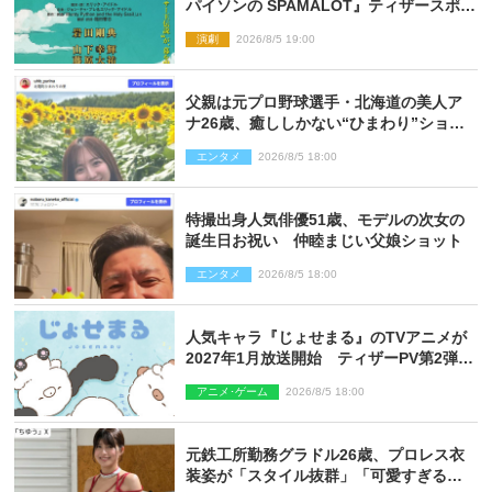
パイソンの SPAMALOT』ティザースポッ
ト公開
演劇
2026/8/5 19:00
父親は元プロ野球選手・北海道の美人ア
ナ26歳、癒ししかない“ひまわり”ショッ
トに反響
エンタメ
2026/8/5 18:00
特撮出身人気俳優51歳、モデルの次女の
誕生日お祝い 仲睦まじい父娘ショット
エンタメ
2026/8/5 18:00
人気キャラ『じょせまる』のTVアニメが
2027年1月放送開始 ティザーPV第2弾も
解禁に
アニメ･ゲーム
2026/8/5 18:00
元鉄工所勤務グラドル26歳、プロレス衣
装姿が「スタイル抜群」「可愛すぎる」