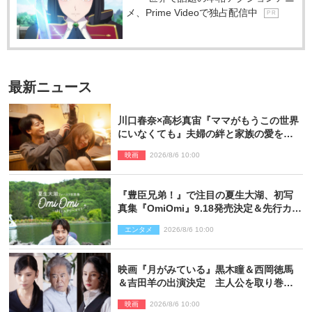
メ、Prime Videoで独占配信中
P R
最新ニュース
川口春奈×高杉真宙『ママがもうこの世界
にいなくても』夫婦の絆と家族の愛を映
す場面写真公開
映画
2026/8/6 10:00
『豊臣兄弟！』で注目の夏生大湖、初写
真集『OmiOmi』9.18発売決定＆先行カッ
ト解禁
エンタメ
2026/8/6 10:00
映画『月がみている』黒木瞳＆西岡徳馬
＆吉田羊の出演決定 主人公を取り巻く
重要人物を演じる
映画
2026/8/6 10:00