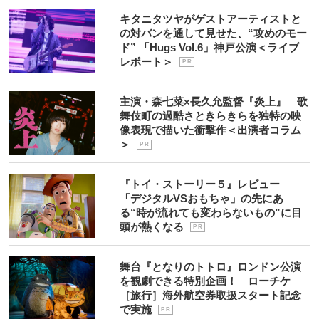
キタニタツヤがゲストアーティストと
の対バンを通して見せた、“攻めのモー
ド” 「Hugs Vol.6」神戸公演＜ライブ
レポート＞
P R
主演・森七菜×長久允監督『炎上』 歌
舞伎町の過酷さときらきらを独特の映
像表現で描いた衝撃作＜出演者コラム
＞
P R
『トイ・ストーリー５』レビュー
「デジタルVSおもちゃ」の先にあ
る“時が流れても変わらないもの”に目
頭が熱くなる
P R
舞台『となりのトトロ』ロンドン公演
を観劇できる特別企画！ ローチケ
［旅行］海外航空券取扱スタート記念
で実施
P R