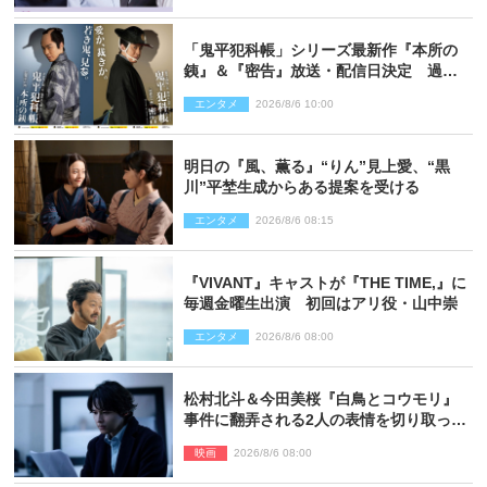
「鬼平犯科帳」シリーズ最新作『本所の
銕』＆『密告』放送・配信日決定 過去
と現在が繋がるビジュアルも解禁
エンタメ
2026/8/6 10:00
明日の『風、薫る』“りん”見上愛、“黒
川”平埜生成からある提案を受ける
エンタメ
2026/8/6 08:15
『VIVANT』キャストが『THE TIME,』に
毎週金曜生出演 初回はアリ役・山中崇
エンタメ
2026/8/6 08:00
松村北斗＆今田美桜『白鳥とコウモリ』
事件に翻弄される2人の表情を切り取った
場面写真解禁
映画
2026/8/6 08:00