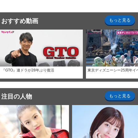
おすすめ動画
もっと見る
『GTO』連ドラが28年ぶり復活
東京ディズニーシー25周年イ
注目の人物
もっと見る