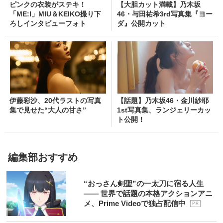
ピンクの衣装がステキ！
【大胆カット満載】乃木坂
「ME:I」MIU＆KEIKO撮り下
46・与田祐希3rd写真集『ヨー
ろしインタビューフォト
ダ』公開カット
伊藤彩沙、20代ラストの写真
【話題】乃木坂46・金川紗耶
集で見せた“大人の甘さ”
1st写真集、ランジェリーカッ
ト公開！
編集部おすすめ
“おっさん剣聖”の一太刀に宿る人生
―― 世界で話題の本格アクションアニ
メ、Prime Videoで独占配信中
P R