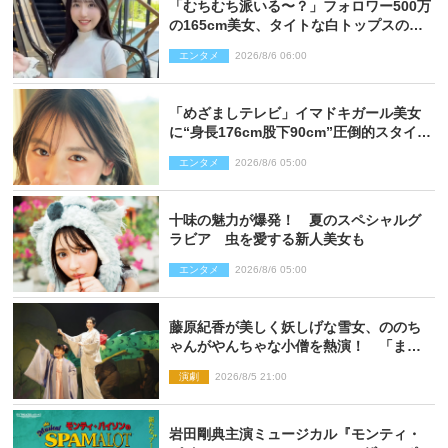
「むちむち派いる〜？」フォロワー500万
の165cm美女、タイトな白トップスの抜
群プロポーションにネット衝撃
エンタメ
2026/8/6 06:00
「めざましテレビ」イマドキガール美女
に“身長176cm股下90cm”圧倒的スタイル
の美女も ヤンジャン最新号
エンタメ
2026/8/6 05:00
十味の魅力が爆発！ 夏のスペシャルグ
ラビア 虫を愛する新人美女も
エンタメ
2026/8/6 05:00
藤原紀香が美しく妖しげな雪女、ののち
ゃんがやんちゃな小僧を熱演！ 「まん
が日本昔ばなし」劇場開幕
演劇
2026/8/5 21:00
岩田剛典主演ミュージカル『モンティ・