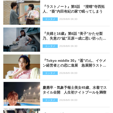
『ラストノート』第5話 “澄晴”寺西拓
人、“葵”内田有紀の家で眠ってしまう
エンタメ
2026/8/6 06:30
『夫婦と16歳』第6話 “美子”かたせ梨
乃、失意の“紘”豆原一成に思い切ったプ
レゼント
エンタメ
2026/8/6 06:30
『Tokyo middle 30』“遥”のん、イケメ
ン経営者との恋に進展 急展開ラストに
騒然「え…いきなり」「嫌な予感」
エンタメ
2026/8/6 06:00
慶應卒・気象予報士美女45歳、水着でス
タイル全開 人生初ナイトプールを満喫
エンタメ
2026/8/6 06:00