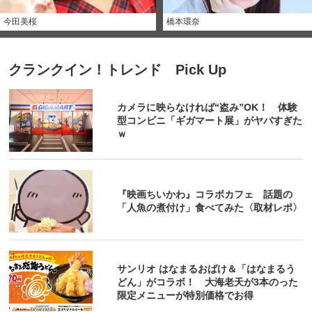
今田美桜
橋本環奈
クランクイン！トレンド Pick Up
カメラに映らなければ“盗み”OK！ 体験
型コンビニ「ギガマート展」がヤバすぎた
ｗ
『映画ちいかわ』コラボカフェ 話題の
「人魚の煮付け」食べてみた〈取材レポ〉
サンリオ はなまるおばけ＆「はなまるう
どん」がコラボ！ 大海老天が3本のった
限定メニューが特別価格でお得