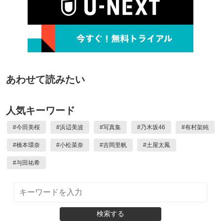
あわせて読みたい
人気キーワード
#
今田美桜
#
浜辺美波
#
写真集
#
乃木坂46
#
有村架純
#
橋本環奈
#
小松菜奈
#
吉岡里帆
#
土屋太鳳
#
与田祐希
検索する