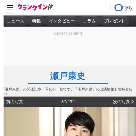
ニュース
特集
インタビュー
コラム
プレゼント
[ADVERTISEMENT]
瀬戸康史
「瀬戸康史」の関連記事、写真の一覧です。「瀬戸康史」の出演情報も随時更新
中！
前の写真
37/232
次の写真