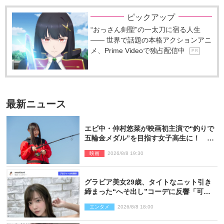
ピックアップ
“おっさん剣聖”の一太刀に宿る人生
―― 世界で話題の本格アクションアニ
メ、Prime Videoで独占配信中
P R
最新ニュース
エビ中・仲村悠菜が映画初主演で“釣りで
五輪金メダル”を目指す女子高生に！ 映
画『つりこまち』今秋公開
映画
2026/8/8 19:30
グラビア美女29歳、タイトなニット引き
締まった“へそ出し”コーデに反響「可愛
い過ぎる」
エンタメ
2026/8/8 18:00