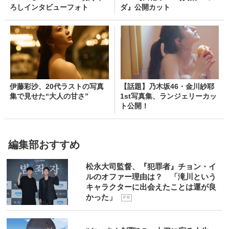
ろしインタビューフォト
ダ』公開カット
伊藤彩沙、20代ラストの写真
【話題】乃木坂46・金川紗耶
集で見せた“大人の甘さ”
1st写真集、ランジェリーカッ
ト公開！
編集部おすすめ
松永大司監督、『犯罪者』チョン・イ
ルのオファー理由は？ 「滝川という
キャラクターに出会えたことは運が良
かった」
P R