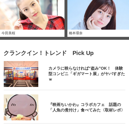
今田美桜
橋本環奈
クランクイン！トレンド Pick Up
カメラに映らなければ“盗み”OK！ 体験
型コンビニ「ギガマート展」がヤバすぎた
ｗ
『映画ちいかわ』コラボカフェ 話題の
「人魚の煮付け」食べてみた〈取材レポ〉