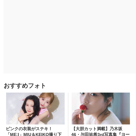
おすすめフォト
ピンクの衣装がステキ！
【大胆カット満載】乃木坂
「ME:I」MIU＆KEIKO撮り下
46・与田祐希3rd写真集『ヨー