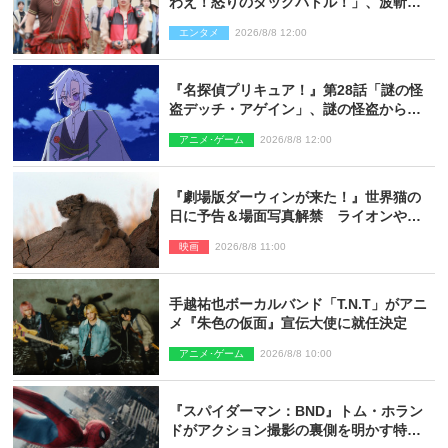
わえ！怒りのタッグバトル！」、波斬の
ギリコがハンターバトルを挑んできた！
エンタメ
2026/8/8 12:00
『名探偵プリキュア！』第28話「謎の怪
盗デッチ・アゲイン」、謎の怪盗から不
思議な予告状が届く
アニメ･ゲーム
2026/8/8 12:00
『劇場版ダーウィンが来た！』世界猫の
日に予告＆場面写真解禁 ライオンやマ
ヌルネコの赤ちゃんが大集合
映画
2026/8/8 11:00
手越祐也ボーカルバンド「T.N.T」がアニ
メ『朱色の仮面』宣伝大使に就任決定
アニメ･ゲーム
2026/8/8 10:00
『スパイダーマン：BND』トム・ホラン
ドがアクション撮影の裏側を明かす特別