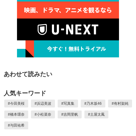
あわせて読みたい
人気キーワード
#
今田美桜
#
浜辺美波
#
写真集
#
乃木坂46
#
有村架純
#
橋本環奈
#
小松菜奈
#
吉岡里帆
#
土屋太鳳
#
与田祐希