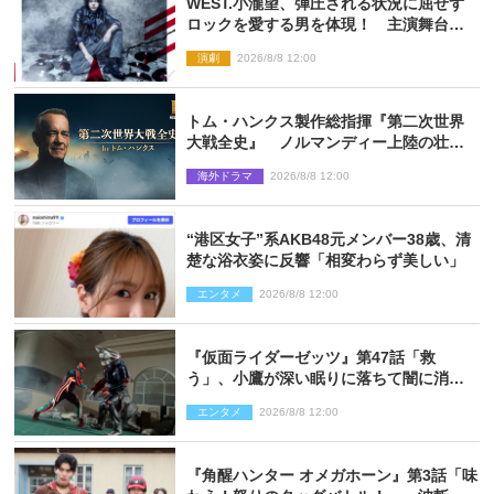
WEST.小瀧望、弾圧される状況に屈せず
ロックを愛する男を体現！ 主演舞台
『ロックンロール』ビジュアル解禁
演劇
2026/8/8 12:00
トム・ハンクス製作総指揮『第二次世界
大戦全史』 ノルマンディー上陸の壮絶
な戦場を収めた特別映像解禁
海外ドラマ
2026/8/8 12:00
“港区女子”系AKB48元メンバー38歳、清
楚な浴衣姿に反響「相変わらず美しい」
エンタメ
2026/8/8 12:00
『仮面ライダーゼッツ』第47話「救
う」、小鷹が深い眠りに落ちて闇に消え
る…？
エンタメ
2026/8/8 12:00
『角醒ハンター オメガホーン』第3話「味