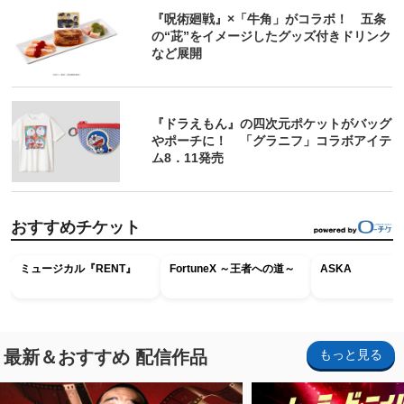
『呪術廻戦』×「牛角」がコラボ！ 五条
の“茈”をイメージしたグッズ付きドリンク
など展開
『ドラえもん』の四次元ポケットがバッグ
やポーチに！ 「グラニフ」コラボアイテ
ム8．11発売
おすすめチケット
ミュージカル『RENT』
FortuneX ～王者への道～
ASKA
最新＆おすすめ 配信作品
もっと見る