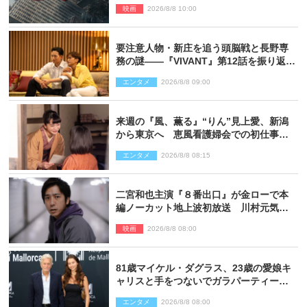
映像解禁
映画
2026/8/8 10:00
要注意人物・新庄を追う頭脳戦と長野専
務の謎――『VIVANT』第12話を振り返
る！
エンタメ
2026/8/8 09:00
来週の『風、薫る』“りん”見上愛、新潟
から東京へ 恵風看護婦会での初仕事に
向かう
エンタメ
2026/8/8 08:15
二宮和也主演『８番出口』が金ローで本
編ノーカット地上波初放送 川村元気監
督＆二宮コメント到着
映画
2026/8/8 08:00
81歳マイケル・ダグラス、23歳の愛娘キ
ャリスと手をつないでガラパーティーに
来場
エンタメ
2026/8/8 08:00