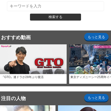
検索する
おすすめ動画
もっと見る
『GTO』連ドラが28年ぶり復活
東京ディズニーシー25周年イ
注目の人物
もっと見る