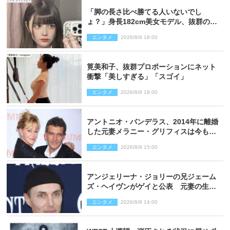
「脚の長さ比べ勝てる人いないでし
ょ？」身長182cm美女モデル、抜群のプ
ロポーションにネット衝撃
エンタメ
2026/8/8 18:00
筧美和子、抜群プロポーションにネット
衝撃「美しすぎる」「スゴイ」
エンタメ
2026/8/8 18:00
アントニオ・バンデラス、2014年に離婚
した元妻メラニー・グリフィスは今も
「親友の一人」
エンタメ
2026/8/8 15:00
アンジェリーナ・ジョリーの兄ジェーム
ズ・ヘイヴンがゲイと公表 元妻の生配
信で明らかに
エンタメ
2026/8/8 14:00