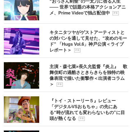
“おっさん剣聖”の一太刀に宿る人生
―― 世界で話題の本格アクションアニ
メ、Prime Videoで独占配信中
P R
キタニタツヤがゲストアーティストと
の対バンを通して見せた、“攻めのモー
ド” 「Hugs Vol.6」神戸公演＜ライブ
レポート＞
P R
主演・森七菜×長久允監督『炎上』 歌
舞伎町の過酷さときらきらを独特の映
像表現で描いた衝撃作＜出演者コラム
＞
P R
『トイ・ストーリー５』レビュー
「デジタルVSおもちゃ」の先にあ
る“時が流れても変わらないもの”に目
頭が熱くなる
P R