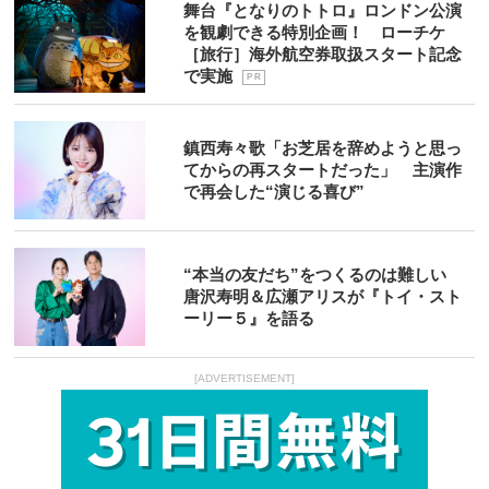
舞台『となりのトトロ』ロンドン公演
を観劇できる特別企画！ ローチケ
［旅行］海外航空券取扱スタート記念
で実施
P R
鎮西寿々歌「お芝居を辞めようと思っ
てからの再スタートだった」 主演作
で再会した“演じる喜び”
“本当の友だち”をつくるのは難しい
唐沢寿明＆広瀬アリスが『トイ・スト
ーリー５』を語る
[ADVERTISEMENT]