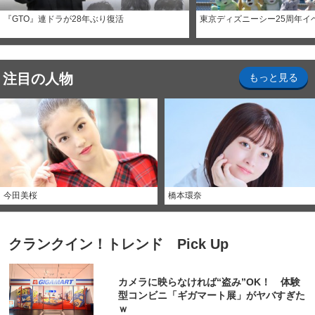
『GTO』連ドラが28年ぶり復活
東京ディズニーシー25周年イ
注目の人物
もっと見る
今田美桜
橋本環奈
クランクイン！トレンド Pick Up
カメラに映らなければ“盗み”OK！ 体験
型コンビニ「ギガマート展」がヤバすぎた
ｗ