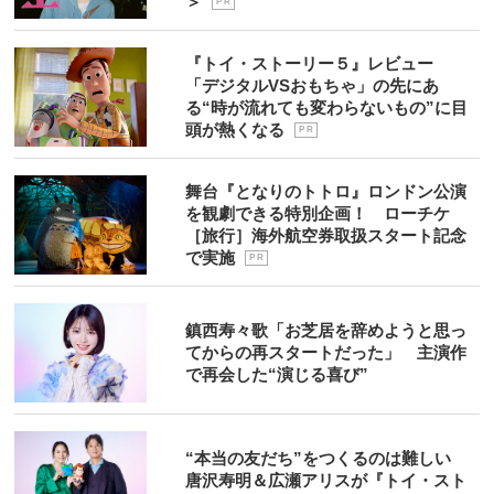
＞
P R
『トイ・ストーリー５』レビュー
「デジタルVSおもちゃ」の先にあ
る“時が流れても変わらないもの”に目
頭が熱くなる
P R
舞台『となりのトトロ』ロンドン公演
を観劇できる特別企画！ ローチケ
［旅行］海外航空券取扱スタート記念
で実施
P R
鎮西寿々歌「お芝居を辞めようと思っ
てからの再スタートだった」 主演作
で再会した“演じる喜び”
“本当の友だち”をつくるのは難しい
唐沢寿明＆広瀬アリスが『トイ・スト