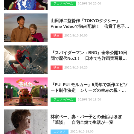
明良出演＆ティザーPV公開
アニメ･ゲーム
2026/8/10 20:00
山田洋二監督作『TOKYOタクシー』
Prime Videoで独占配信！ 倍賞千恵子×
木村拓哉で贈る珠玉のヒューマンドラマ
映画
2026/8/10 20:00
『スパイダーマン：BND』全米公開10日
間で歴代No.1！ 日本でも洋画実写最速
で興収30億円突破
映画
2026/8/10 19:20
『PUI PUI モルカー』5周年で新作エピソ
ード制作決定 シリーズの生みの親・見
里朝希監督が復帰
アニメ･ゲーム
2026/8/10 18:50
林家ペー、妻・パー子との会話はほぼ
「筆談」 自宅全焼で生活が一変
エンタメ
2026/8/10 18:00