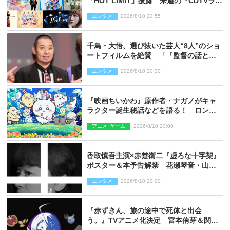
「HOT LIMIT」披露 来週の『CDTVライ
ブ！ライブ！』
エンタメ
2026/8/10 20:55
千鳥・大悟、選び抜いた芸人“8人”のショ
ートフィルムを絶賛 「『監督の話とか
来るんじゃない？』みたいな人間もいま
エンタメ
2026/8/10 20:30
した」
『映画ちいかわ』原作者・ナガノがキャ
ラクター誕生秘話などを語る！ ロング
インタビュー＆新規カット解禁
アニメ･ゲーム
2026/8/10 20:00
香取慎吾主演×赤楚衛二『虚ろな十字架』
ポスター＆本予告解禁 花瀬琴音・山中
崇らオールキャスト発表
エンタメ
2026/8/10 20:00
『赤ずきん、旅の途中で死体と出会
う。』TVアニメ化決定 宮本侑芽＆関根