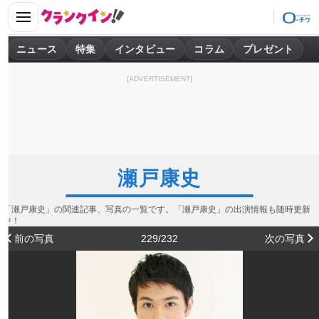
ニュース
特集
インタビュー
コラム
プレゼント
[ADVERTISEMENT]
瀬戸康史
「瀬戸康史」の関連記事、写真の一覧です。「瀬戸康史」の出演情報も随時更新
中！
前の写真
229/232
次の写真