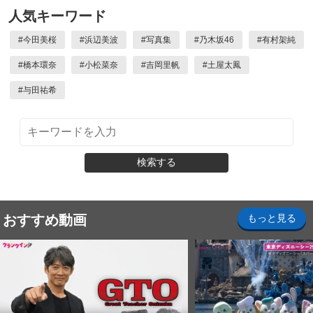
人気キーワード
#
今田美桜
#
浜辺美波
#
写真集
#
乃木坂46
#
有村架純
#
橋本環奈
#
小松菜奈
#
吉岡里帆
#
土屋太鳳
#
与田祐希
検索する
おすすめ動画
もっと見る