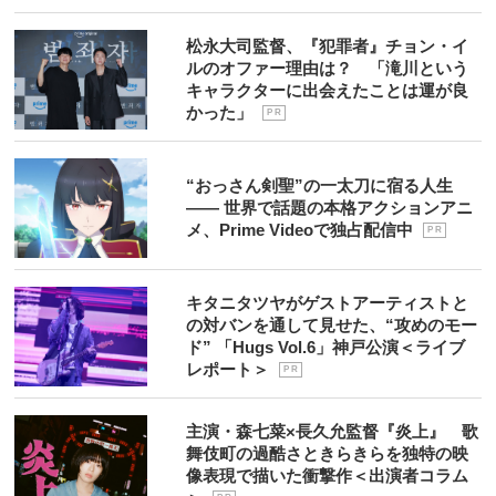
松永大司監督、『犯罪者』チョン・イ
ルのオファー理由は？ 「滝川という
キャラクターに出会えたことは運が良
かった」
P R
“おっさん剣聖”の一太刀に宿る人生
―― 世界で話題の本格アクションアニ
メ、Prime Videoで独占配信中
P R
キタニタツヤがゲストアーティストと
の対バンを通して見せた、“攻めのモー
ド” 「Hugs Vol.6」神戸公演＜ライブ
レポート＞
P R
主演・森七菜×長久允監督『炎上』 歌
舞伎町の過酷さときらきらを独特の映
像表現で描いた衝撃作＜出演者コラム