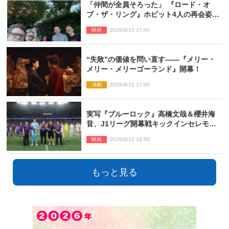
「仲間が全員そろった」 『ロード・オ
ブ・ザ・リング』ホビット4人の再会姿に
ファン感激
映画
2026/8/10 17:00
“失敗”の価値を問い直す――『メリー・
メリー・メリーゴーランド』開幕！
演劇
2026/8/10 17:00
実写『ブルーロック』高橋文哉＆櫻井海
音、J1リーグ開幕戦キックインセレモニ
ーに登場＆喜びの声到着
映画
2026/8/10 16:50
もっと見る