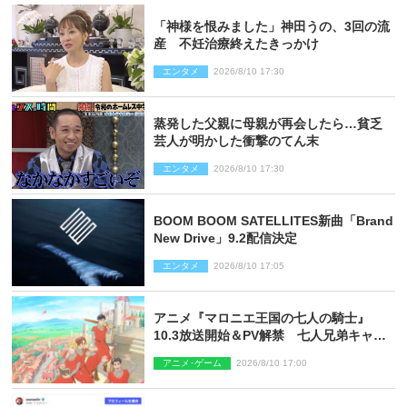
「神様を恨みました」神田うの、3回の流
産 不妊治療終えたきっかけ
エンタメ
2026/8/10 17:30
蒸発した父親に母親が再会したら…貧乏
芸人が明かした衝撃のてん末
エンタメ
2026/8/10 17:30
BOOM BOOM SATELLITES新曲「Brand
New Drive」9.2配信決定
エンタメ
2026/8/10 17:05
アニメ『マロニエ王国の七人の騎士』
10.3放送開始＆PV解禁 七人兄弟キャス
トに高梨謙吾、川島零士ら
アニメ･ゲーム
2026/8/10 17:00