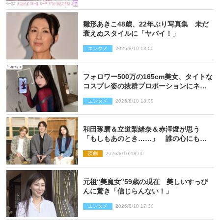
雛形あきこ48歳、22年ぶり写真集 未だ
衰えぬスタイルに「ヤバイ！」
エンタメ
2026/8/10 18:00
フォロワー500万の165cm美女、タイトな
コスプレ姿の抜群プロポーションにネッ
ト衝撃
エンタメ
2026/8/10 18:00
和田琢磨＆立道梨緒奈＆赤澤燈が思う
「もしもあのとき……」 誰の心にもあ
るもの描く舞台『回転する夜』に込める
演劇
2026/8/10 18:00
思い
元祖“美魔女”59歳の現在 美しいすっぴ
んに驚き「信じらんない！」
エンタメ
2026/8/10 17:30