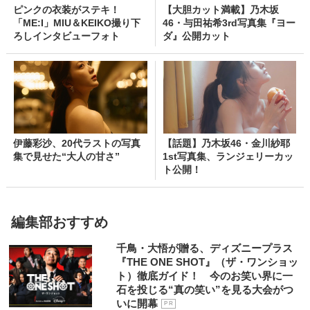
ピンクの衣装がステキ！
【大胆カット満載】乃木坂
「ME:I」MIU＆KEIKO撮り下
46・与田祐希3rd写真集『ヨー
ろしインタビューフォト
ダ』公開カット
伊藤彩沙、20代ラストの写真
【話題】乃木坂46・金川紗耶
集で見せた“大人の甘さ”
1st写真集、ランジェリーカッ
ト公開！
編集部おすすめ
千鳥・大悟が贈る、ディズニープラス
『THE ONE SHOT』（ザ・ワンショッ
ト）徹底ガイド！ 今のお笑い界に一
石を投じる“真の笑い”を見る大会がつ
いに開幕
P R