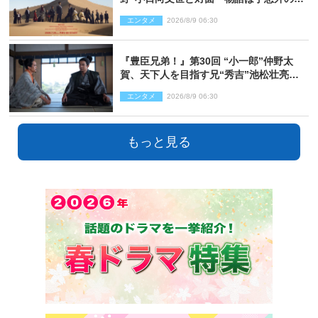
開へ
エンタメ
2026/8/9 06:30
『豊臣兄弟！』第30回 “小一郎”仲野太
賀、天下人を目指す兄“秀吉”池松壮亮
と“清須会議”へ
エンタメ
2026/8/9 06:30
もっと見る