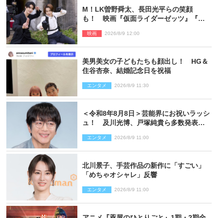
M！LK曽野舜太、長田光平らの笑顔
も！ 映画『仮面ライダーゼッツ』『超
宇宙刑事ギャバン インフィニティ』オフ
映画
2026/8/9 12:00
ショット到着
美男美女の子どもたちも顔出し！ HG＆
住谷杏奈、結婚記念日を祝福
エンタメ
2026/8/9 11:30
＜令和8年8月8日＞芸能界にお祝いラッシ
ュ！ 及川光博、戸塚純貴ら多数発表結
婚
エンタメ
2026/8/9 11:00
北川景子、手芸作品の新作に「すごい」
「めちゃオシャレ」反響
エンタメ
2026/8/9 11:00
アニメ『薬屋のひとりごと』1期・2期全