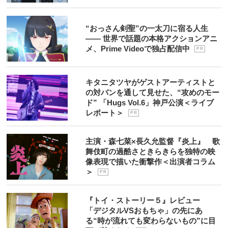
“おっさん剣聖”の一太刀に宿る人生
―― 世界で話題の本格アクションアニ
メ、Prime Videoで独占配信中
P R
キタニタツヤがゲストアーティストと
の対バンを通して見せた、“攻めのモー
ド” 「Hugs Vol.6」神戸公演＜ライブ
レポート＞
P R
主演・森七菜×長久允監督『炎上』 歌
舞伎町の過酷さときらきらを独特の映
像表現で描いた衝撃作＜出演者コラム
＞
P R
『トイ・ストーリー５』レビュー
「デジタルVSおもちゃ」の先にあ
る“時が流れても変わらないもの”に目