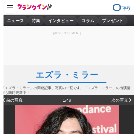
ニュース
特集
インタビュー
コラム
プレゼント
[ADVERTISEMENT]
エズラ・ミラー
「エズラ・ミラー」の関連記事、写真の一覧です。「エズラ・ミラー」の出演情
報も随時更新中！
前の写真
1/49
次の写真