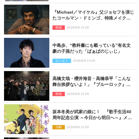
『Michael／マイケル』父ジョセフを演じ
たコールマン・ドミンゴ、特殊メイクに2
時間半かかっていた
映画
2026/8/9 15:00
中島歩、“教科書にも載っている”有名文
豪の子孫だった「ばぁばのじぃじ」
エンタメ
2026/8/9 13:00
高橋文哉・櫻井海音・高橋恭平「こんな
舞台挨拶ないよ！」『ブルーロック』自
由すぎるイベントレポート
映画
2026/8/9 12:05
坂本冬美が武家の娘に！ 『歌手生活40
周年記念公演 ～今日から明日へ～』メイ
ンビジュアル公開
演劇
2026/8/9 12:00