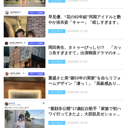
エンタメ
2026/8/9 18:00
早見優、“花の82年組”同期アイドルと艶
やか浴衣姿「キャー」「眩しすぎます」
エンタメ
2026/8/9 17:30
岡田将生、タトゥーびっしり!? 「カッ
コ良すぎますて」出演韓国ドラマのオフ
ショ多数公開
エンタメ
2026/8/9 17:00
重盛さと美“築53年の実家”を自らリフォ
ームデザイン「凄っ！」「高級感ありま
くり」
エンタメ
2026/8/9 16:30
“素顔非公開”17歳紅白歌手「家族で初ハ
ワイ行ってきたよ」大胆肌見せショット
公開
エンタメ
2026/8/9 15:30