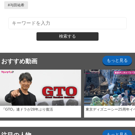
#
与田祐希
検索する
おすすめ動画
もっと見る
『GTO』連ドラが28年ぶり復活
東京ディズニーシー25周年イ
もっと見る