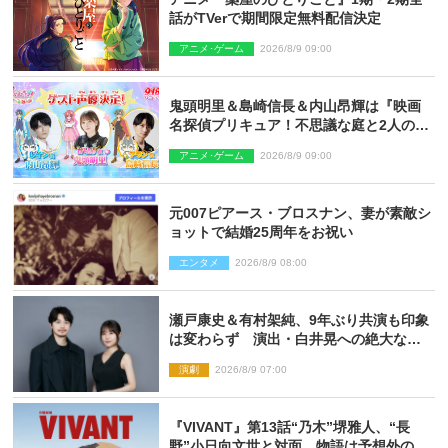
話がTVerで期間限定無料配信決定
アニメ･ゲーム
2026/8/9 09:00
鬼頭明里＆島崎信長＆内山昂輝は『映画
名探偵プリキュア！不思議な庭と2人の秘
密』ゲスト声優に決定
アニメ･ゲーム
2026/8/9 09:00
元007ピアース・ブロスナン、妻が素敵シ
ョットで結婚25周年をお祝い
エンタメ
2026/8/9 08:00
瀬戸康史＆有村架純、9年ぶり共演も印象
は変わらず 演出・白井晃への絶大なる
信頼を胸に舞台『キュー』に挑む
演劇
2026/8/9 07:00
『VIVANT』第13話“乃木”堺雅人、“長
野”小日向文世と対面 物語は予想外の展