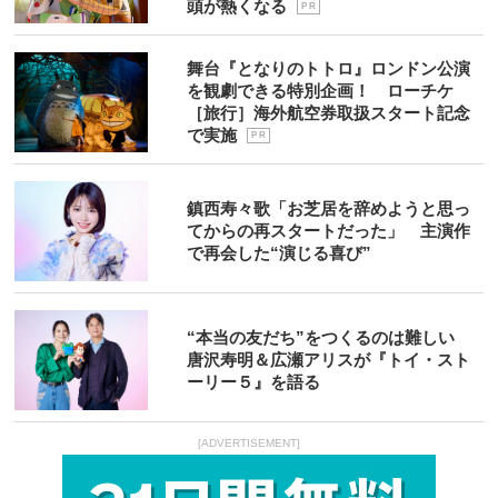
頭が熱くなる
P R
舞台『となりのトトロ』ロンドン公演
を観劇できる特別企画！ ローチケ
［旅行］海外航空券取扱スタート記念
で実施
P R
鎮西寿々歌「お芝居を辞めようと思っ
てからの再スタートだった」 主演作
で再会した“演じる喜び”
“本当の友だち”をつくるのは難しい
唐沢寿明＆広瀬アリスが『トイ・スト
ーリー５』を語る
[ADVERTISEMENT]