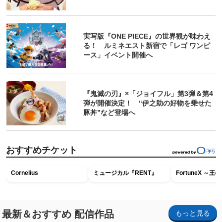
実写版『ONE PIECE』の世界観が味わえ
る！ ルミネエスト新宿で「レゴ ワンピ
ース」イベント開催へ
『鬼滅の刃』×「ジョイフル」第3弾＆第4
弾が開催決定！ “伊之助の好物を乗せた
豚丼”など登場へ
おすすめチケット
Cornelius
ミュージカル『RENT』
FortuneX ～
最新＆おすすめ 配信作品
もっと見る