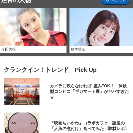
注目の人物
今田美桜
橋本環奈
クランクイン！トレンド Pick Up
カメラに映らなければ“盗み”OK！ 体験
型コンビニ「ギガマート展」がヤバすぎた
ｗ
『映画ちいかわ』コラボカフェ 話題の
「人魚の煮付け」食べてみた〈取材レポ〉