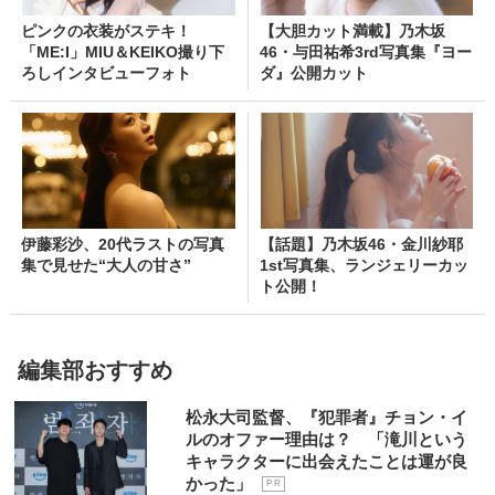
ピンクの衣装がステキ！
【大胆カット満載】乃木坂
「ME:I」MIU＆KEIKO撮り下
46・与田祐希3rd写真集『ヨー
ろしインタビューフォト
ダ』公開カット
伊藤彩沙、20代ラストの写真
【話題】乃木坂46・金川紗耶
集で見せた“大人の甘さ”
1st写真集、ランジェリーカッ
ト公開！
編集部おすすめ
松永大司監督、『犯罪者』チョン・イ
ルのオファー理由は？ 「滝川という
キャラクターに出会えたことは運が良
かった」
P R