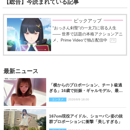
【総合】今読まれている記事
ピックアップ
“おっさん剣聖”の一太刀に宿る人生
―― 世界で話題の本格アクションアニ
メ、Prime Videoで独占配信中
P R
最新ニュース
「横からのプロポーション、チート級過
ぎる」16歳で妊娠・ギャルモデル、最新
投稿にネット衝撃「美しすぎる」
エンタメ
2026/8/9 18:00
167cm現役アイドル、ショーパン姿の抜
群プロポーションに衝撃「美しすぎる」