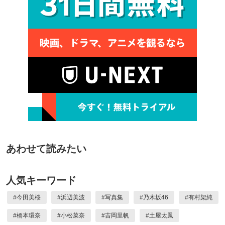
あわせて読みたい
人気キーワード
#
今田美桜
#
浜辺美波
#
写真集
#
乃木坂46
#
有村架純
#
橋本環奈
#
小松菜奈
#
吉岡里帆
#
土屋太鳳