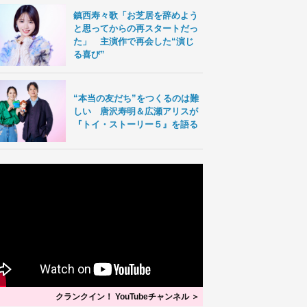
鎮西寿々歌「お芝居を辞めよう
と思ってからの再スタートだっ
た」 主演作で再会した“演じ
る喜び”
“本当の友だち”をつくるのは難
しい 唐沢寿明＆広瀬アリスが
『トイ・ストーリー５』を語る
クランクイン！ YouTubeチャンネル ＞