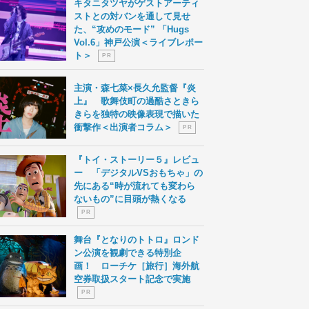
キタニタツヤがゲストアーティ
ストとの対バンを通して見せ
た、“攻めのモード” 「Hugs
Vol.6」神戸公演＜ライブレポー
ト＞
P R
主演・森七菜×長久允監督『炎
上』 歌舞伎町の過酷さときら
きらを独特の映像表現で描いた
衝撃作＜出演者コラム＞
P R
『トイ・ストーリー５』レビュ
ー 「デジタルVSおもちゃ」の
先にある“時が流れても変わら
ないもの”に目頭が熱くなる
P R
舞台『となりのトトロ』ロンド
ン公演を観劇できる特別企
画！ ローチケ［旅行］海外航
空券取扱スタート記念で実施
P R