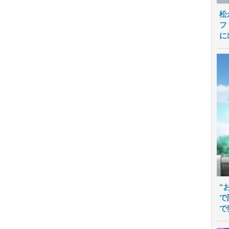
松
フ
に
“
で
で