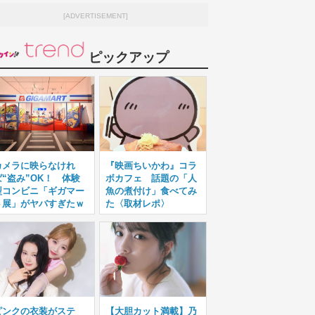
[ADVERTISEMENT]
ピックアップ
カメラに映らなけれ
『映画ちいかわ』コラ
ば“盗み”OK！ 体験
ボカフェ 話題の「人
型コンビニ「ギガマー
魚の煮付け」食べてみ
ト展」がヤバすぎたｗ
た〈取材レポ〉
ピンクの衣装がステ
【大胆カット満載】乃