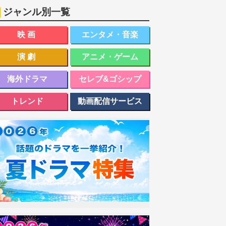
ジャンル別一覧
映画
エンタメ・音楽
演劇
アニメ・ゲーム
海外ドラマ
セレブ&ゴシップ
トレンド
動画配信サービス