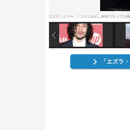
エズラ・ミラー、『ファンタビ』米NYプレミア上映に
「エズラ・