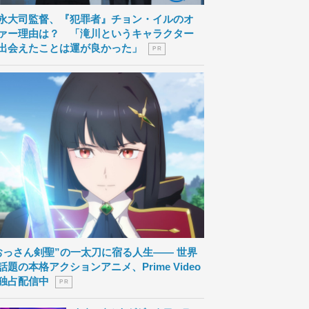
永大司監督、『犯罪者』チョン・イルのオ
ァー理由は？ 「滝川というキャラクター
出会えたことは運が良かった」
P R
おっさん剣聖”の一太刀に宿る人生―― 世界
話題の本格アクションアニメ、Prime Video
独占配信中
P R