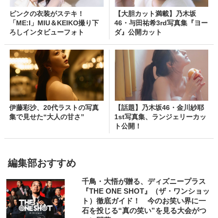
ピンクの衣装がステキ！
【大胆カット満載】乃木坂
「ME:I」MIU＆KEIKO撮り下
46・与田祐希3rd写真集『ヨー
ろしインタビューフォト
ダ』公開カット
伊藤彩沙、20代ラストの写真
【話題】乃木坂46・金川紗耶
集で見せた“大人の甘さ”
1st写真集、ランジェリーカッ
ト公開！
編集部おすすめ
千鳥・大悟が贈る、ディズニープラス
『THE ONE SHOT』（ザ・ワンショッ
ト）徹底ガイド！ 今のお笑い界に一
石を投じる“真の笑い”を見る大会がつ