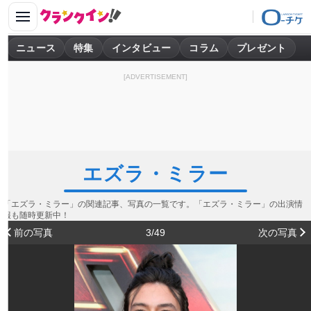
ニュース
特集
インタビュー
コラム
プレゼント
[ADVERTISEMENT]
エズラ・ミラー
「エズラ・ミラー」の関連記事、写真の一覧です。「エズラ・ミラー」の出演情
報も随時更新中！
前の写真
3/49
次の写真