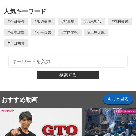
人気キーワード
#
今田美桜
#
浜辺美波
#
写真集
#
乃木坂46
#
有村架純
#
橋本環奈
#
小松菜奈
#
吉岡里帆
#
土屋太鳳
#
与田祐希
検索する
おすすめ動画
もっと見る