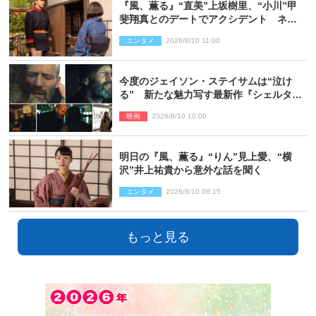
『風、薫る』“直美”上坂樹里、“小川”甲
斐翔真とのデートでアクシデント ネッ
ト心配「何かのフラグ？」「嫌な予感」
エンタメ
2026/8/10 11:00
今度のジェイソン・ステイサムは“泣け
る” 新たな魅力写す最新作『シェルタ
ー』場面写真解禁
映画
2026/8/10 10:00
明日の『風、薫る』“りん”見上愛、“横
沢”井上祐貴から意外な話を聞く
エンタメ
2026/8/10 08:15
もっと見る