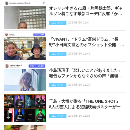
オシャレすぎる71歳・片岡鶴太郎、ギャ
ルソン着こなす最新コーデに反響「かっ
こいい」
エンタメ
2026/8/10 11:44
『VIVANT』“ドラム”富栄ドラム、“長
野”小日向文世とのオフショット公開
「たくさん褒めていただいた」と感謝
エンタメ
2026/8/10 11:42
小島瑠璃子「悲しいことがありました」
報告もファンからなぐさめの声「無理し
ないように！」
エンタメ
2026/8/10 11:30
千鳥・大悟が贈る『THE ONE SHOT』
8人の芸人による短編映画ポスターが一挙
公開
エンタメ
2026/8/10 11:03