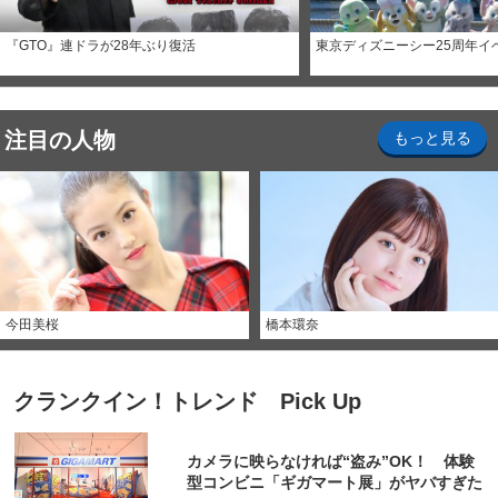
『GTO』連ドラが28年ぶり復活
東京ディズニーシー25周年イ
注目の人物
もっと見る
今田美桜
橋本環奈
クランクイン！トレンド Pick Up
カメラに映らなければ“盗み”OK！ 体験
型コンビニ「ギガマート展」がヤバすぎた