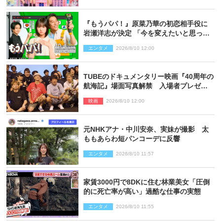
『もうパパ！』原菜乃華の初恋相手役に
岩瀬洋志が決定 「今を変えたいと思って
いる人の背中を押してくれる」作品
エンタメ
2026/8/10 12:00
TUBEのドキュメンタリー映画『40周年の
航海記』場面写真解禁 入場者プレゼン
トも決定
映画
2026/8/10 12:00
元NHKアナ・中川安奈、実妹が撮影 太
ももあらわ短パンコーデに反響
エンタメ
2026/8/10 11:57
家賃3000円で8DKに住む林業美女「圧倒
的に死亡率が高い」過酷な仕事の実態
エンタメ
2026/8/10 11:55