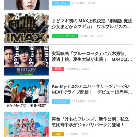
エンタメ
2026/8/10 14:30
まどマギ初のIMAX上映決定『劇場版 魔法
少女まどか☆マギカ』“ワルプルギスの
夜”モチーフのIMAX版ポスターも完成
アニメ･ゲーム
2026/8/10 14:15
実写映画『ブルーロック』に八木勇征、
渡邊圭祐、夏生大湖が出演！ MX4Dほか
での上映＆応援上映も決定
映画
2026/8/10 14:00
Kis‐My‐Ft2のアニバーサリーツアーがU‐
NEXTでライブ配信！ デビュー15周年の
記念日に開催される特別な公演
エンタメ
2026/8/10 12:30
舞台『けものフレンズ』新作公演、私立
恵比寿中学がジャパリパークに登場！
演劇
2026/8/10 12:00