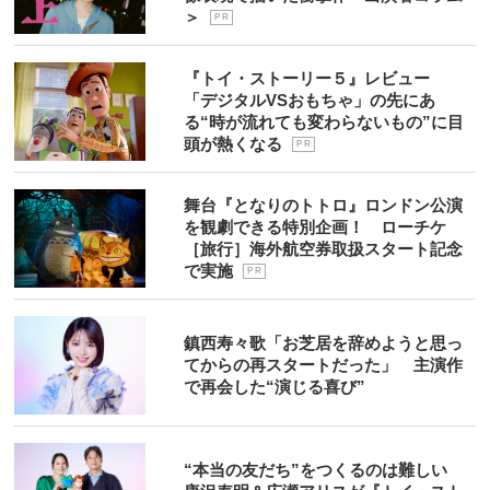
＞
P R
『トイ・ストーリー５』レビュー
「デジタルVSおもちゃ」の先にあ
る“時が流れても変わらないもの”に目
頭が熱くなる
P R
舞台『となりのトトロ』ロンドン公演
を観劇できる特別企画！ ローチケ
［旅行］海外航空券取扱スタート記念
で実施
P R
鎮西寿々歌「お芝居を辞めようと思っ
てからの再スタートだった」 主演作
で再会した“演じる喜び”
“本当の友だち”をつくるのは難しい