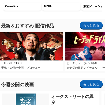
Cornelius
MISIA
東京ゲームショウ2
最新＆おすすめ 配信作品
もっと見る
THE ONE SHOT
ヒーテッド・ライバルリー
千鳥・大悟が企画・プロデュー…
カナダの作家レイチェル・リ
今週公開の映画
もっと見る
オークストリートの異
変