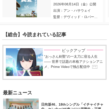
2026年08月14日（金）公開
出演：アン・ハサウェイ
監督：デヴィッド・ロバー
ト・ミッチェル
【総合】今読まれている記事
ピックアップ
“おっさん剣聖”の一太刀に宿る人生
―― 世界で話題の本格アクションアニ
メ、Prime Videoで独占配信中
P R
最新ニュース
日向坂46、18thシングル「イチャイチャ