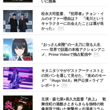
いに開幕
松永大司監督、『犯罪者』チョン・イ
ルのオファー理由は？ 「滝川という
キャラクターに出会えたことは運が良
かった」
P R
“おっさん剣聖”の一太刀に宿る人生
―― 世界で話題の本格アクションアニ
メ、Prime Videoで独占配信中
P R
キタニタツヤがゲストアーティストと
の対バンを通して見せた、“攻めのモー
ド” 「Hugs Vol.6」神戸公演＜ライブ
レポート＞
P R
主演・森七菜×長久允監督『炎上』 歌
舞伎町の過酷さときらきらを独特の映
像表現で描いた衝撃作＜出演者コラム