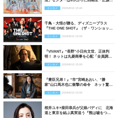
虫」センターは6作ぶりに四期生・正源司
陽子 新ビジュアル解禁
エンタメ
2026/8/10 15:40
千鳥・大悟が贈る、ディズニープラス
『THE ONE SHOT』（ザ・ワンショッ
ト）徹底ガイド！ 今のお笑い界に一石
エンタメ
2026/8/10 15:00
を投じる“真の笑い”を見る大会がついに
開幕
『VIVANT』“長野”小日向文世、正体判
明！ ネットは丸菱商事を心配「全員調べ
た方がいい」「魔境すぎん？？」
エンタメ
2026/8/10 15:00
『豊臣兄弟！』“市”宮崎あおい、“勝
家”山口馬木也に衝撃の命令 ネット驚き
「しびれたなぁ」「激アツ!!」（ネタバレ
エンタメ
2026/8/10 15:00
あり）
桜井ユキ×柴田恭兵が父娘バディに 北海
道と東京を結ぶ真実追う『熊は嘘をつか
ない』2027年春放送