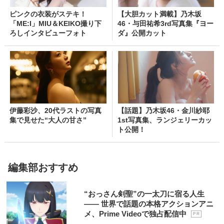
ピンクの衣装がステキ！
【大胆カット満載】乃木坂
「ME:I」MIU＆KEIKO撮り下
46・与田祐希3rd写真集『ヨー
ろしインタビューフォト
ダ』公開カット
伊藤彩沙、20代ラストの写真
【話題】乃木坂46・金川紗耶
集で見せた“大人の甘さ”
1st写真集、ランジェリーカッ
ト公開！
編集部おすすめ
“おっさん剣聖”の一太刀に宿る人生
―― 世界で話題の本格アクションアニ
メ、Prime Videoで独占配信中
P R