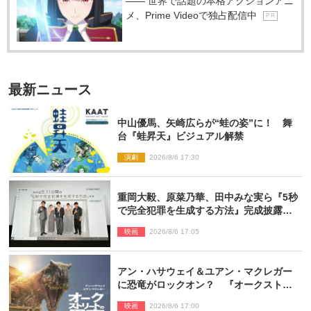
―― 世界で話題の本格アクションアニ
メ、Prime Videoで独占配信中
P R
最新ニュース
中山優馬、矢崎広らが“蛙の姿”に！ 舞
台『蛙昇天』ビジュアル解禁
演劇
2026/8/6 17:30
重岡大毅、原菜乃華、田中みな実ら『5秒
で完全犯罪を生成する方法』完成披露に
登壇！ それぞれのAI活用術も発表
映画
2026/8/6 17:05
アン・ハサウェイ＆ユアン・マクレガー
に恐竜がロックオン？ 『オークストリ
ートの異変』新ビジュアル＆本編映像初
映画
2026/8/6 17:00