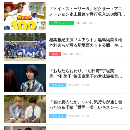
『トイ・ストーリー５』ピクサー・アニ
メーション史上最速で興行収入100億円突
破 シリーズNo.1興収が目前
アニメ･ゲーム
2026/8/6 16:00
相葉雅紀主演『４アウト』黒島結菜＆松
本利夫らが写る新場面カット公開 キャ
スト登壇イベントも決定
映画
2026/8/6 16:00
『おちたらおわり』“明日海”宇垣美
里、“孔美子”篠田麻里子の意味深発言に
絶句 ネット驚き「まさか」「意外な展
エンタメ
2026/8/6 15:00
開」
『君は夏のなか』ついに気持ちが通じ合
った渉＆千晴「世界一美しいキスシー
ン」「めっちゃキュン」反響続々
エンタメ
2026/8/6 15:00