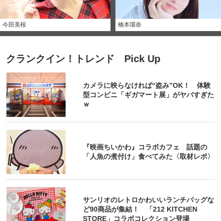
今田美桜
橋本環奈
クランクイン！トレンド Pick Up
カメラに映らなければ“盗み”OK！ 体験
型コンビニ「ギガマート展」がヤバすぎた
ｗ
『映画ちいかわ』コラボカフェ 話題の
「人魚の煮付け」食べてみた〈取材レポ〉
サンリオのレトロかわいいランチバッグな
ど90商品が集結！ 「212 KITCHEN
STORE」コラボコレクション登場