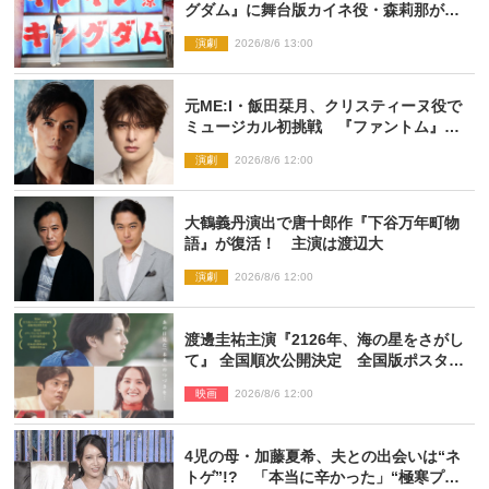
グダム』に舞台版カイネ役・森莉那が潜
入！【密着レポート】
演劇
2026/8/6 13:00
元ME:I・飯田栞月、クリスティーヌ役で
ミュージカル初挑戦 『ファントム』
2027年上演
演劇
2026/8/6 12:00
大鶴義丹演出で唐十郎作『下谷万年町物
語』が復活！ 主演は渡辺大
演劇
2026/8/6 12:00
渡邊圭祐主演『2126年、海の星をさがし
て』 全国順次公開決定 全国版ポスター
解禁
映画
2026/8/6 12:00
4児の母・加藤夏希、夫との出会いは“ネ
トゲ”!? 「本当に辛かった」“極寒プロ