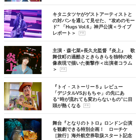
キタニタツヤがゲストアーティストと
の対バンを通して見せた、“攻めのモー
ド” 「Hugs Vol.6」神戸公演＜ライブ
レポート＞
P R
主演・森七菜×長久允監督『炎上』 歌
舞伎町の過酷さときらきらを独特の映
像表現で描いた衝撃作＜出演者コラム
＞
P R
『トイ・ストーリー５』レビュー
「デジタルVSおもちゃ」の先にあ
る“時が流れても変わらないもの”に目
頭が熱くなる
P R
舞台『となりのトトロ』ロンドン公演
を観劇できる特別企画！ ローチケ
［旅行］海外航空券取扱スタート記念