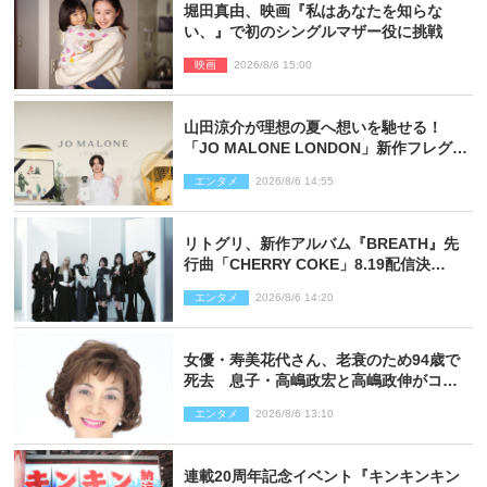
堀田真由、映画『私はあなたを知らな
い、』で初のシングルマザー役に挑戦
映画
2026/8/6 15:00
山田涼介が理想の夏へ想いを馳せる！
「JO MALONE LONDON」新作フレグラ
ンスを体験
エンタメ
2026/8/6 14:55
リトグリ、新作アルバム『BREATH』先
行曲「CHERRY COKE」8.19配信決
定！ eill書き下ろしのラブソング
エンタメ
2026/8/6 14:20
女優・寿美花代さん、老衰のため94歳で
死去 息子・高嶋政宏と高嶋政伸がコメ
ント「いつもユーモアを忘れない明るく
エンタメ
2026/8/6 13:10
優しい母でした」
連載20周年記念イベント『キンキンキン