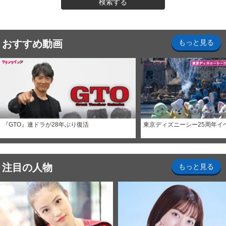
検索する
おすすめ動画
もっと見る
『GTO』連ドラが28年ぶり復活
東京ディズニーシー25周年イ
注目の人物
もっと見る