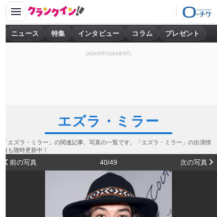
ニュース
特集
インタビュー
コラム
プレゼント
[ADVERTISEMENT]
エズラ・ミラー
「エズラ・ミラー」の関連記事、写真の一覧です。「エズラ・ミラー」の出演情
報も随時更新中！
前の写真
40/49
次の写真