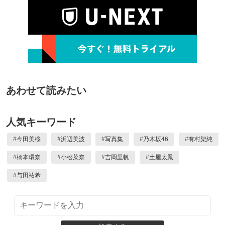
あわせて読みたい
人気キーワード
#
今田美桜
#
浜辺美波
#
写真集
#
乃木坂46
#
有村架純
#
橋本環奈
#
小松菜奈
#
吉岡里帆
#
土屋太鳳
#
与田祐希