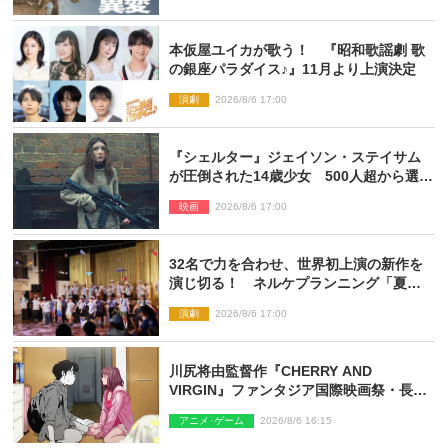
解禁
本仮屋ユイカが歌う！ 『昭和歌謡劇 歌
の銀座パラダイス♪』11月より上演決定
演劇
2026/8/6 17:00
『シェルター』ジェイソン・ステイサム
が圧倒された14歳少女 500人超から選出
された新鋭ボディ・レイ・ブレスナック
映画
2026/8/6 17:00
とは
32名で力を合わせ、世界初上演の新作を
演じ切る！ ネルケプランニング「夏休
み！オン・ワークショップ2026」レポー
演劇
2026/8/6 17:00
ト【最終日】
川尻将由監督作『CHERRY AND
VIRGIN』ファンタジア国際映画祭・長編
アニメ部門で観客賞・金賞受賞！
アニメ･ゲーム
2026/8/6 16:15