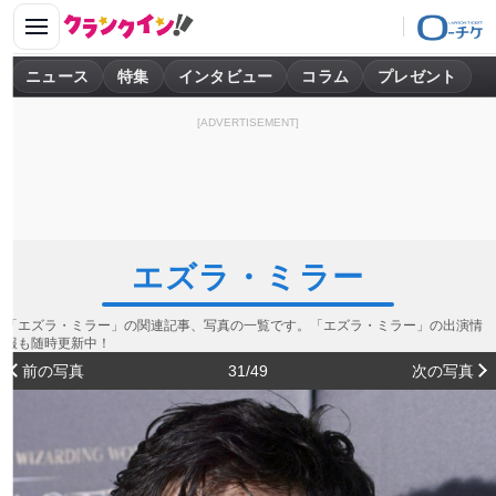
ニュース
特集
インタビュー
コラム
プレゼント
[ADVERTISEMENT]
エズラ・ミラー
「エズラ・ミラー」の関連記事、写真の一覧です。「エズラ・ミラー」の出演情
報も随時更新中！
前の写真
31/49
次の写真