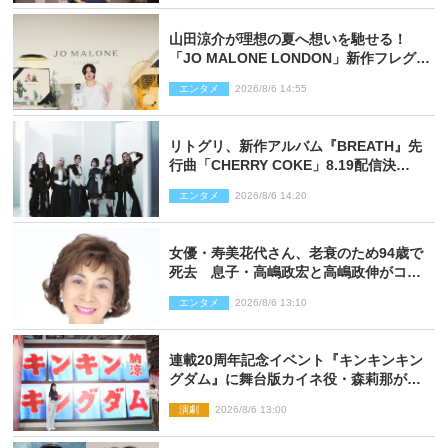
山田涼介が理想の夏へ想いを馳せる！
「JO MALONE LONDON」新作フレグラ
ンスを体験
エンタメ
2026/8/6 14:55
リトグリ、新作アルバム『BREATH』先
行曲「CHERRY COKE」8.19配信決
定！ eill書き下ろしのラブソング
エンタメ
2026/8/6 14:20
女優・寿美花代さん、老衰のため94歳で
死去 息子・高嶋政宏と高嶋政伸がコメ
ント「いつもユーモアを忘れない明るく
エンタメ
2026/8/6 13:10
優しい母でした」
連載20周年記念イベント『キンキンキン
グダム』に舞台版カイネ役・森莉那が潜
入！【密着レポート】
演劇
2026/8/6 13:00