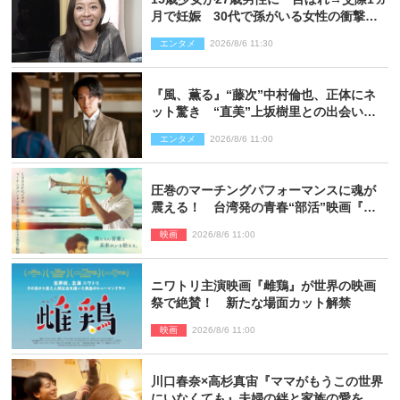
月で妊娠 30代で孫がいる女性の衝撃半
生
エンタメ
2026/8/6 11:30
『風、薫る』“藤次”中村倫也、正体にネ
ット驚き “直美”上坂樹里との出会いに
も反響「力になってくれそう」「仲良く
エンタメ
2026/8/6 11:00
しなよ！」
圧巻のマーチングパフォーマンスに魂が
震える！ 台湾発の青春“部活”映画『進
行曲 マーチングボーイズ』予告解禁
映画
2026/8/6 11:00
ニワトリ主演映画『雌鶏』が世界の映画
祭で絶賛！ 新たな場面カット解禁
映画
2026/8/6 11:00
川口春奈×高杉真宙『ママがもうこの世界
にいなくても』夫婦の絆と家族の愛を映