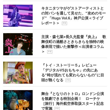
キタニタツヤがゲストアーティストと
の対バンを通して見せた、“攻めのモー
ド” 「Hugs Vol.6」神戸公演＜ライブ
レポート＞
P R
主演・森七菜×長久允監督『炎上』 歌
舞伎町の過酷さときらきらを独特の映
像表現で描いた衝撃作＜出演者コラム
＞
P R
『トイ・ストーリー５』レビュー
「デジタルVSおもちゃ」の先にあ
る“時が流れても変わらないもの”に目
頭が熱くなる
P R
舞台『となりのトトロ』ロンドン公演
を観劇できる特別企画！ ローチケ
［旅行］海外航空券取扱スタート記念
で実施
P R