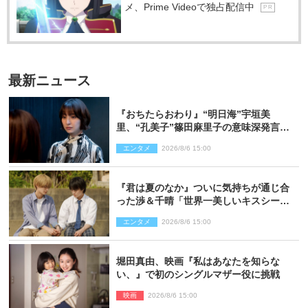
メ、Prime Videoで独占配信中
P R
最新ニュース
『おちたらおわり』“明日海”宇垣美
里、“孔美子”篠田麻里子の意味深発言に
絶句 ネット驚き「まさか」「意外な展
エンタメ
2026/8/6 15:00
開」
『君は夏のなか』ついに気持ちが通じ合
った渉＆千晴「世界一美しいキスシー
ン」「めっちゃキュン」反響続々
エンタメ
2026/8/6 15:00
堀田真由、映画『私はあなたを知らな
い、』で初のシングルマザー役に挑戦
映画
2026/8/6 15:00