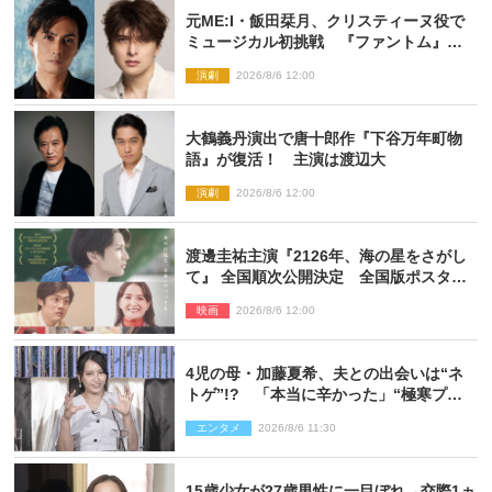
元ME:I・飯田栞月、クリスティーヌ役で
ミュージカル初挑戦 『ファントム』
2027年上演
演劇
2026/8/6 12:00
大鶴義丹演出で唐十郎作『下谷万年町物
語』が復活！ 主演は渡辺大
演劇
2026/8/6 12:00
渡邊圭祐主演『2126年、海の星をさがし
て』 全国順次公開決定 全国版ポスター
解禁
映画
2026/8/6 12:00
4児の母・加藤夏希、夫との出会いは“ネ
トゲ”!? 「本当に辛かった」“極寒プロ
ポーズ”も告白
エンタメ
2026/8/6 11:30
15歳少女が27歳男性に一目ぼれ→交際1ヵ