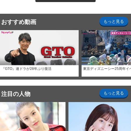
おすすめ動画
もっと見る
『GTO』連ドラが28年ぶり復活
東京ディズニーシー25周年イ
注目の人物
もっと見る