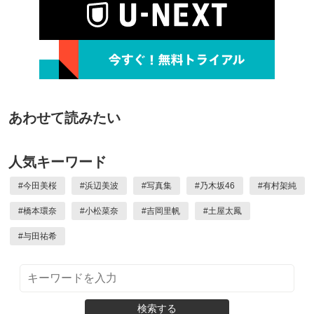
あわせて読みたい
人気キーワード
#
今田美桜
#
浜辺美波
#
写真集
#
乃木坂46
#
有村架純
#
橋本環奈
#
小松菜奈
#
吉岡里帆
#
土屋太鳳
#
与田祐希
検索する