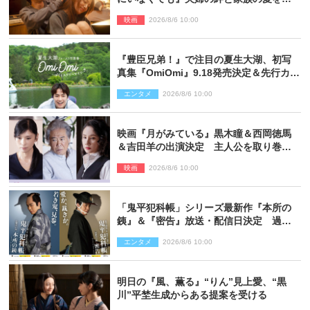
す場面写真公開
映画
2026/8/6 10:00
『豊臣兄弟！』で注目の夏生大湖、初写
真集『OmiOmi』9.18発売決定＆先行カッ
ト解禁
エンタメ
2026/8/6 10:00
映画『月がみている』黒木瞳＆西岡徳馬
＆吉田羊の出演決定 主人公を取り巻く
重要人物を演じる
映画
2026/8/6 10:00
「鬼平犯科帳」シリーズ最新作『本所の
銕』＆『密告』放送・配信日決定 過去
と現在が繋がるビジュアルも解禁
エンタメ
2026/8/6 10:00
明日の『風、薫る』“りん”見上愛、“黒
川”平埜生成からある提案を受ける