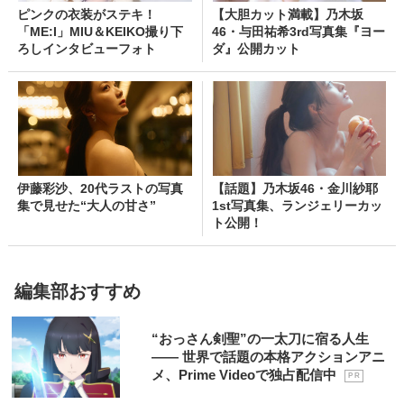
ピンクの衣装がステキ！
【大胆カット満載】乃木坂
「ME:I」MIU＆KEIKO撮り下
46・与田祐希3rd写真集『ヨー
ろしインタビューフォト
ダ』公開カット
伊藤彩沙、20代ラストの写真
【話題】乃木坂46・金川紗耶
集で見せた“大人の甘さ”
1st写真集、ランジェリーカッ
ト公開！
編集部おすすめ
“おっさん剣聖”の一太刀に宿る人生
―― 世界で話題の本格アクションアニ
メ、Prime Videoで独占配信中
P R