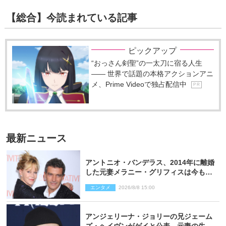
【総合】今読まれている記事
ピックアップ
“おっさん剣聖”の一太刀に宿る人生
―― 世界で話題の本格アクションアニ
メ、Prime Videoで独占配信中
P R
最新ニュース
アントニオ・バンデラス、2014年に離婚
した元妻メラニー・グリフィスは今も
「親友の一人」
エンタメ
2026/8/8 15:00
アンジェリーナ・ジョリーの兄ジェーム