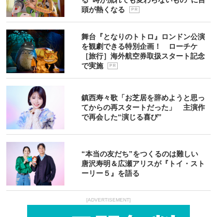
頭が熱くなる
P R
舞台『となりのトトロ』ロンドン公演
を観劇できる特別企画！ ローチケ
［旅行］海外航空券取扱スタート記念
で実施
P R
鎮西寿々歌「お芝居を辞めようと思っ
てからの再スタートだった」 主演作
で再会した“演じる喜び”
“本当の友だち”をつくるのは難しい
唐沢寿明＆広瀬アリスが『トイ・スト
ーリー５』を語る
[ADVERTISEMENT]