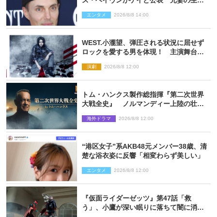
ズ・ヘイヴンがゲイと公表 元妻の生配
信で明らかに
エンタメ
2026/8/8 14:00
WEST.小瀧望、弾圧される状況に屈せず
ロックを愛する男を体現！ 主演舞台
『ロックンロール』ビジュアル解禁
演劇
2026/8/8 12:00
トム・ハンクス製作総指揮『第二次世界
大戦全史』 ノルマンディー上陸の壮絶
な戦場を収めた特別映像解禁
海外ドラマ
2026/8/8 12:00
“港区女子”系AKB48元メンバー38歳、清
楚な浴衣姿に反響「相変わらず美しい」
エンタメ
2026/8/8 12:00
『仮面ライダーゼッツ』第47話「救
う」、小鷹が深い眠りに落ちて闇に消え
る…？