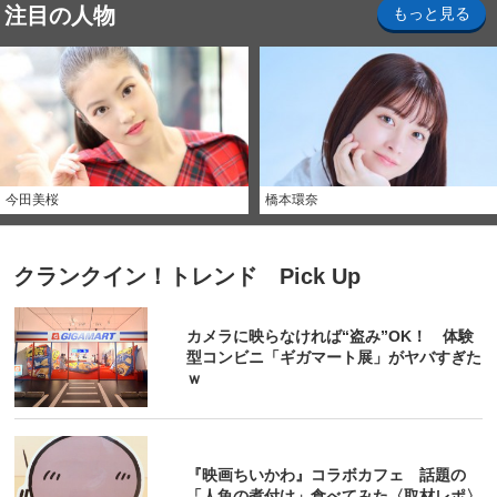
注目の人物
もっと見る
今田美桜
橋本環奈
クランクイン！トレンド Pick Up
カメラに映らなければ“盗み”OK！ 体験
型コンビニ「ギガマート展」がヤバすぎた
ｗ
『映画ちいかわ』コラボカフェ 話題の
「人魚の煮付け」食べてみた〈取材レポ〉