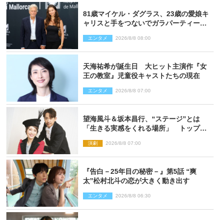
81歳マイケル・ダグラス、23歳の愛娘キ
ャリスと手をつないでガラパーティーに
来場
エンタメ
2026/8/8 08:00
天海祐希が誕生日 大ヒット主演作『女
王の教室』児童役キャストたちの現在
エンタメ
2026/8/8 07:00
望海風斗＆坂本昌行、“ステージ”とは
「生きる実感をくれる場所」 トップを
走り続ける原動力を語る
演劇
2026/8/8 07:00
『告白－25年目の秘密－』第5話 “爽
太”松村北斗の恋が大きく動き出す
エンタメ
2026/8/8 06:30