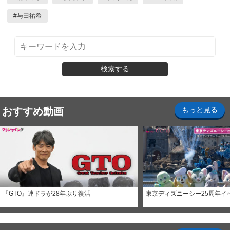
#
与田祐希
検索する
おすすめ動画
もっと見る
『GTO』連ドラが28年ぶり復活
東京ディズニーシー25周年イ