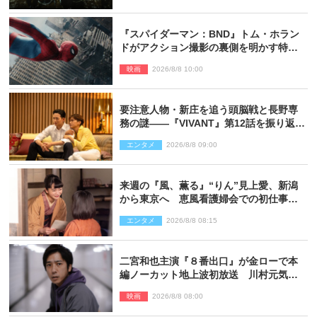
『スパイダーマン：BND』トム・ホラン
ドがアクション撮影の裏側を明かす特別
映像解禁
映画
2026/8/8 10:00
要注意人物・新庄を追う頭脳戦と長野専
務の謎――『VIVANT』第12話を振り返
る！
エンタメ
2026/8/8 09:00
来週の『風、薫る』“りん”見上愛、新潟
から東京へ 恵風看護婦会での初仕事に
向かう
エンタメ
2026/8/8 08:15
二宮和也主演『８番出口』が金ローで本
編ノーカット地上波初放送 川村元気監
督＆二宮コメント到着
映画
2026/8/8 08:00