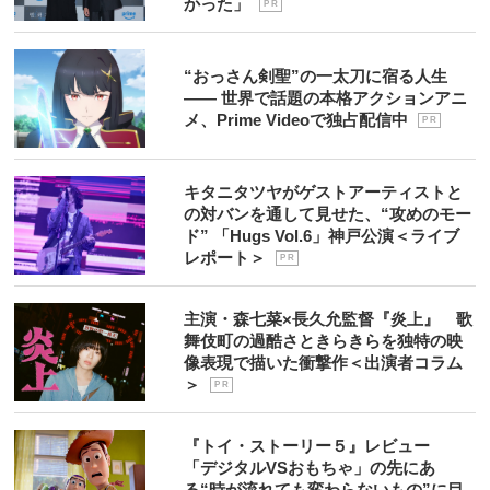
かった」
P R
“おっさん剣聖”の一太刀に宿る人生
―― 世界で話題の本格アクションアニ
メ、Prime Videoで独占配信中
P R
キタニタツヤがゲストアーティストと
の対バンを通して見せた、“攻めのモー
ド” 「Hugs Vol.6」神戸公演＜ライブ
レポート＞
P R
主演・森七菜×長久允監督『炎上』 歌
舞伎町の過酷さときらきらを独特の映
像表現で描いた衝撃作＜出演者コラム
＞
P R
『トイ・ストーリー５』レビュー
「デジタルVSおもちゃ」の先にあ
る“時が流れても変わらないもの”に目