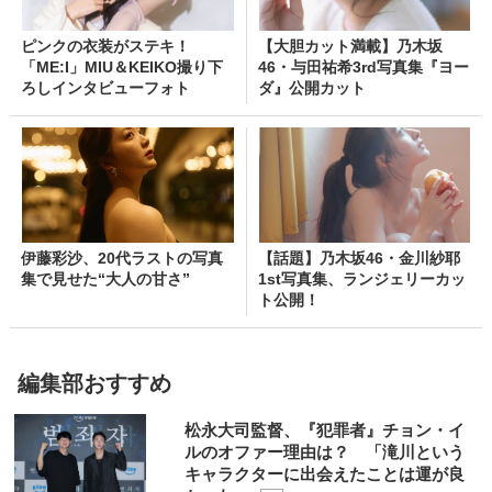
ピンクの衣装がステキ！
【大胆カット満載】乃木坂
「ME:I」MIU＆KEIKO撮り下
46・与田祐希3rd写真集『ヨー
ろしインタビューフォト
ダ』公開カット
伊藤彩沙、20代ラストの写真
【話題】乃木坂46・金川紗耶
集で見せた“大人の甘さ”
1st写真集、ランジェリーカッ
ト公開！
編集部おすすめ
松永大司監督、『犯罪者』チョン・イ
ルのオファー理由は？ 「滝川という
キャラクターに出会えたことは運が良