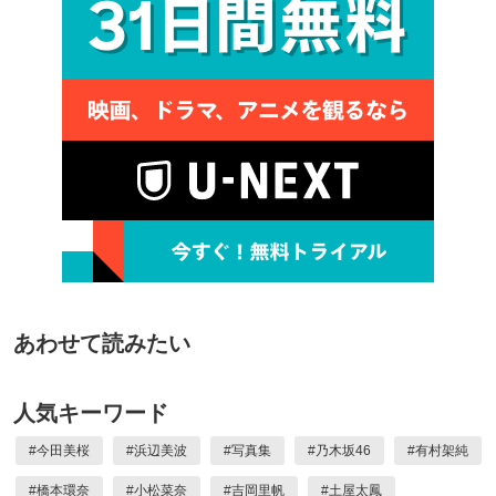
あわせて読みたい
人気キーワード
#
今田美桜
#
浜辺美波
#
写真集
#
乃木坂46
#
有村架純
#
橋本環奈
#
小松菜奈
#
吉岡里帆
#
土屋太鳳