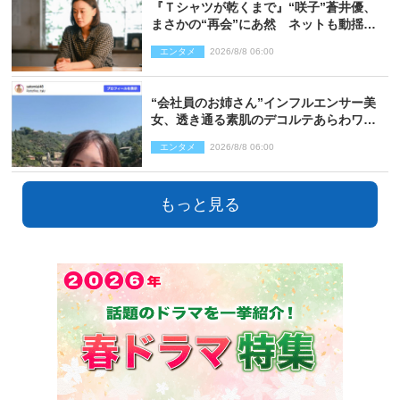
『Ｔシャツが乾くまで』“咲子”蒼井優、
まさかの“再会”にあ然 ネットも動揺
「びっくりした!!」「今さら?!」（ネタバ
エンタメ
2026/8/8 06:00
レあり）
“会社員のお姉さん”インフルエンサー美
女、透き通る素肌のデコルテあらわワン
ピ姿に反響
エンタメ
2026/8/8 06:00
もっと見る