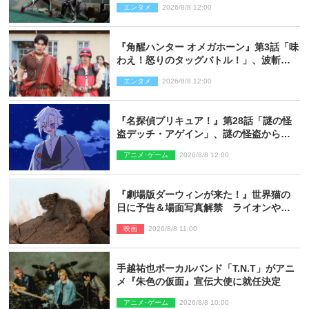
エンタメ
2026/8/8 12:00
『角醒ハンター オメガホーン』第3話「味
わえ！怒りのタッグバトル！」、波斬の
ギリコがハンターバトルを挑んできた！
エンタメ
2026/8/8 12:00
『名探偵プリキュア！』第28話「謎の怪
盗デッチ・アゲイン」、謎の怪盗から不
思議な予告状が届く
アニメ･ゲーム
2026/8/8 12:00
『劇場版ダーウィンが来た！』世界猫の
日に予告＆場面写真解禁 ライオンやマ
ヌルネコの赤ちゃんが大集合
映画
2026/8/8 11:00
手越祐也ボーカルバンド「T.N.T」がアニ
メ『朱色の仮面』宣伝大使に就任決定
アニメ･ゲーム
2026/8/8 10:00