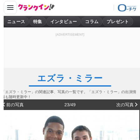
ニュース
特集
インタビュー
コラム
プレゼント
[ADVERTISEMENT]
エズラ・ミラー
「エズラ・ミラー」の関連記事、写真の一覧です。「エズラ・ミラー」の出演情
報も随時更新中！
前の写真
23/49
次の写真