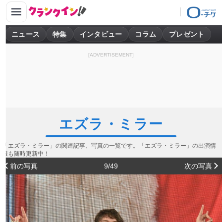
ニュース
特集
インタビュー
コラム
プレゼント
[ADVERTISEMENT]
エズラ・ミラー
「エズラ・ミラー」の関連記事、写真の一覧です。「エズラ・ミラー」の出演情
報も随時更新中！
前の写真
9/49
次の写真