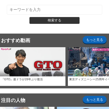
検索する
おすすめ動画
もっと見る
『GTO』連ドラが28年ぶり復活
東京ディズニーシー25周年イ
注目の人物
もっと見る