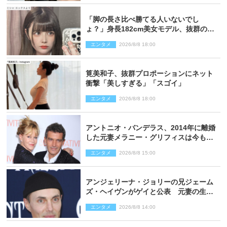
「脚の長さ比べ勝てる人いないでし
ょ？」身長182cm美女モデル、抜群のプ
ロポーションにネット衝撃
エンタメ
2026/8/8 18:00
筧美和子、抜群プロポーションにネット
衝撃「美しすぎる」「スゴイ」
エンタメ
2026/8/8 18:00
アントニオ・バンデラス、2014年に離婚
した元妻メラニー・グリフィスは今も
「親友の一人」
エンタメ
2026/8/8 15:00
アンジェリーナ・ジョリーの兄ジェーム
ズ・ヘイヴンがゲイと公表 元妻の生配
信で明らかに
エンタメ
2026/8/8 14:00