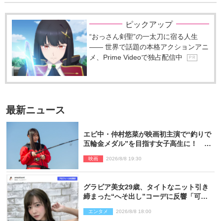
ピックアップ
“おっさん剣聖”の一太刀に宿る人生
―― 世界で話題の本格アクションアニ
メ、Prime Videoで独占配信中
P R
最新ニュース
エビ中・仲村悠菜が映画初主演で“釣りで
五輪金メダル”を目指す女子高生に！ 映
画『つりこまち』今秋公開
映画
2026/8/8 19:30
グラビア美女29歳、タイトなニット引き
締まった“へそ出し”コーデに反響「可愛
い過ぎる」
エンタメ
2026/8/8 18:00