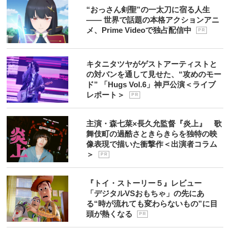
“おっさん剣聖”の一太刀に宿る人生
―― 世界で話題の本格アクションアニ
メ、Prime Videoで独占配信中
P R
キタニタツヤがゲストアーティストと
の対バンを通して見せた、“攻めのモー
ド” 「Hugs Vol.6」神戸公演＜ライブ
レポート＞
P R
主演・森七菜×長久允監督『炎上』 歌
舞伎町の過酷さときらきらを独特の映
像表現で描いた衝撃作＜出演者コラム
＞
P R
『トイ・ストーリー５』レビュー
「デジタルVSおもちゃ」の先にあ
る“時が流れても変わらないもの”に目
頭が熱くなる
P R