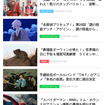
わえ！怒りのタッグバトル！」、波斬の
ギリコがハンターバトルを挑んできた！
エンタメ
2026/8/8 12:00
『名探偵プリキュア！』第28話「謎の怪
盗デッチ・アゲイン」、謎の怪盗から不
思議な予告状が届く
アニメ･ゲーム
2026/8/8 12:00
『劇場版ダーウィンが来た！』世界猫の
日に予告＆場面写真解禁 ライオンやマ
ヌルネコの赤ちゃんが大集合
映画
2026/8/8 11:00
手越祐也ボーカルバンド「T.N.T」がアニ
メ『朱色の仮面』宣伝大使に就任決定
アニメ･ゲーム
2026/8/8 10:00
『スパイダーマン：BND』トム・ホラン
ドがアクション撮影の裏側を明かす特別