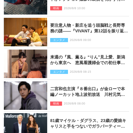
映像解禁
映画
2026/8/8 10:00
要注意人物・新庄を追う頭脳戦と長野専
務の謎――『VIVANT』第12話を振り返
る！
エンタメ
2026/8/8 09:00
来週の『風、薫る』“りん”見上愛、新潟
から東京へ 恵風看護婦会での初仕事に
向かう
エンタメ
2026/8/8 08:15
二宮和也主演『８番出口』が金ローで本
編ノーカット地上波初放送 川村元気監
督＆二宮コメント到着
映画
2026/8/8 08:00
81歳マイケル・ダグラス、23歳の愛娘キ
ャリスと手をつないでガラパーティーに
来場