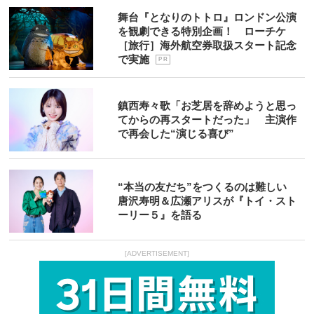
舞台『となりのトトロ』ロンドン公演
を観劇できる特別企画！ ローチケ
［旅行］海外航空券取扱スタート記念
で実施
P R
鎮西寿々歌「お芝居を辞めようと思っ
てからの再スタートだった」 主演作
で再会した“演じる喜び”
“本当の友だち”をつくるのは難しい
唐沢寿明＆広瀬アリスが『トイ・スト
ーリー５』を語る
[ADVERTISEMENT]