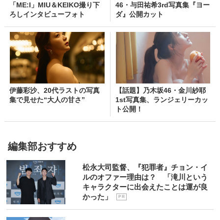
「ME:I」MIU＆KEIKO撮り下
46・与田祐希3rd写真集『ヨー
ろしインタビューフォト
ダ』公開カット
伊藤彩沙、20代ラストの写真
【話題】乃木坂46・金川紗耶
集で見せた“大人の甘さ”
1st写真集、ランジェリーカッ
ト公開！
編集部おすすめ
松永大司監督、『犯罪者』チョン・イ
ルのオファー理由は？ 「滝川という
キャラクターに出会えたことは運が良
かった」
P R