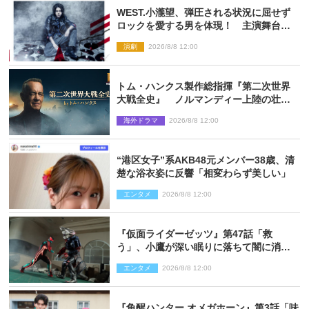
WEST.小瀧望、弾圧される状況に屈せず
ロックを愛する男を体現！ 主演舞台
『ロックンロール』ビジュアル解禁
演劇
2026/8/8 12:00
トム・ハンクス製作総指揮『第二次世界
大戦全史』 ノルマンディー上陸の壮絶
な戦場を収めた特別映像解禁
海外ドラマ
2026/8/8 12:00
“港区女子”系AKB48元メンバー38歳、清
楚な浴衣姿に反響「相変わらず美しい」
エンタメ
2026/8/8 12:00
『仮面ライダーゼッツ』第47話「救
う」、小鷹が深い眠りに落ちて闇に消え
る…？
エンタメ
2026/8/8 12:00
『角醒ハンター オメガホーン』第3話「味