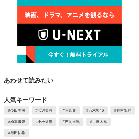
あわせて読みたい
人気キーワード
#
今田美桜
#
浜辺美波
#
写真集
#
乃木坂46
#
有村架純
#
橋本環奈
#
小松菜奈
#
吉岡里帆
#
土屋太鳳
#
与田祐希