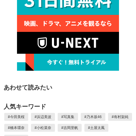
あわせて読みたい
人気キーワード
#
今田美桜
#
浜辺美波
#
写真集
#
乃木坂46
#
有村架純
#
橋本環奈
#
小松菜奈
#
吉岡里帆
#
土屋太鳳