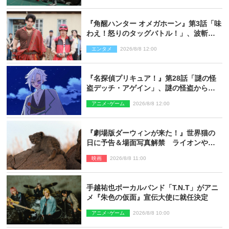
『角醒ハンター オメガホーン』第3話「味
わえ！怒りのタッグバトル！」、波斬の
ギリコがハンターバトルを挑んできた！
エンタメ
2026/8/8 12:00
『名探偵プリキュア！』第28話「謎の怪
盗デッチ・アゲイン」、謎の怪盗から不
思議な予告状が届く
アニメ･ゲーム
2026/8/8 12:00
『劇場版ダーウィンが来た！』世界猫の
日に予告＆場面写真解禁 ライオンやマ
ヌルネコの赤ちゃんが大集合
映画
2026/8/8 11:00
手越祐也ボーカルバンド「T.N.T」がアニ
メ『朱色の仮面』宣伝大使に就任決定
アニメ･ゲーム
2026/8/8 10:00