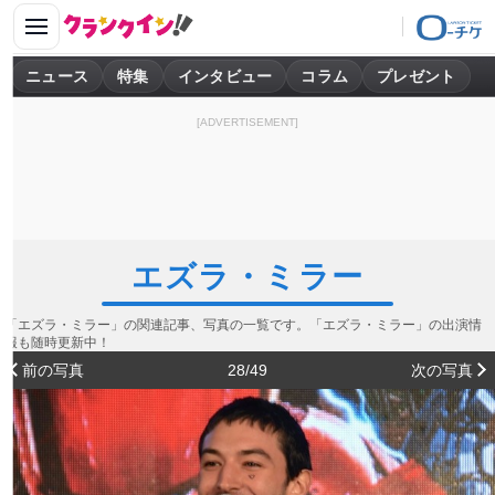
ニュース
特集
インタビュー
コラム
プレゼント
[ADVERTISEMENT]
エズラ・ミラー
「エズラ・ミラー」の関連記事、写真の一覧です。「エズラ・ミラー」の出演情
報も随時更新中！
前の写真
28/49
次の写真