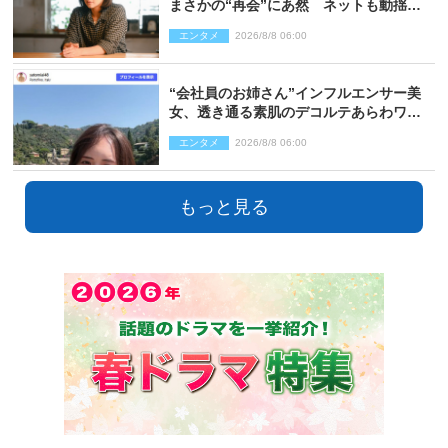
まさかの“再会”にあ然 ネットも動揺
「びっくりした!!」「今さら?!」（ネタバ
エンタメ
2026/8/8 06:00
レあり）
“会社員のお姉さん”インフルエンサー美
女、透き通る素肌のデコルテあらわワン
ピ姿に反響
エンタメ
2026/8/8 06:00
もっと見る