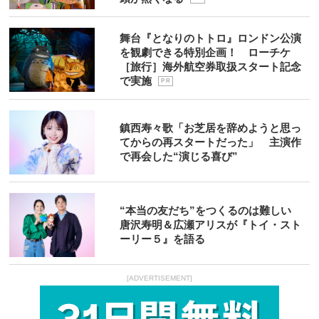
舞台『となりのトトロ』ロンドン公演
を観劇できる特別企画！ ローチケ
［旅行］海外航空券取扱スタート記念
で実施
P R
鎮西寿々歌「お芝居を辞めようと思っ
てからの再スタートだった」 主演作
で再会した“演じる喜び”
“本当の友だち”をつくるのは難しい
唐沢寿明＆広瀬アリスが『トイ・スト
ーリー５』を語る
[ADVERTISEMENT]