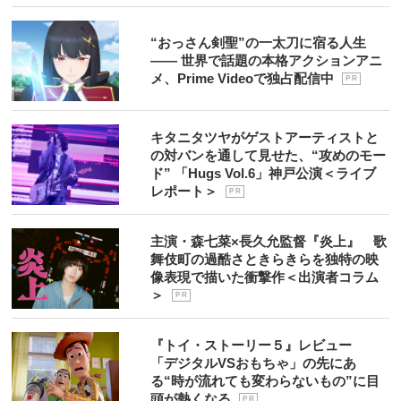
“おっさん剣聖”の一太刀に宿る人生
―― 世界で話題の本格アクションアニ
メ、Prime Videoで独占配信中
P R
キタニタツヤがゲストアーティストと
の対バンを通して見せた、“攻めのモー
ド” 「Hugs Vol.6」神戸公演＜ライブ
レポート＞
P R
主演・森七菜×長久允監督『炎上』 歌
舞伎町の過酷さときらきらを独特の映
像表現で描いた衝撃作＜出演者コラム
＞
P R
『トイ・ストーリー５』レビュー
「デジタルVSおもちゃ」の先にあ
る“時が流れても変わらないもの”に目
頭が熱くなる
P R