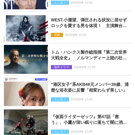
エンタメ
2026/8/8 14:00
WEST.小瀧望、弾圧される状況に屈せず
ロックを愛する男を体現！ 主演舞台
『ロックンロール』ビジュアル解禁
演劇
2026/8/8 12:00
トム・ハンクス製作総指揮『第二次世界
大戦全史』 ノルマンディー上陸の壮絶
な戦場を収めた特別映像解禁
海外ドラマ
2026/8/8 12:00
“港区女子”系AKB48元メンバー38歳、清
楚な浴衣姿に反響「相変わらず美しい」
エンタメ
2026/8/8 12:00
『仮面ライダーゼッツ』第47話「救
う」、小鷹が深い眠りに落ちて闇に消え
る…？
エンタメ
2026/8/8 12:00