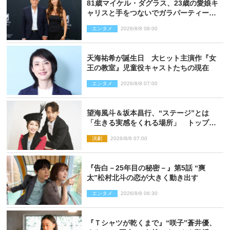
81歳マイケル・ダグラス、23歳の愛娘キ
ャリスと手をつないでガラパーティーに
来場
エンタメ
2026/8/8 08:00
天海祐希が誕生日 大ヒット主演作『女
王の教室』児童役キャストたちの現在
エンタメ
2026/8/8 07:00
望海風斗＆坂本昌行、“ステージ”とは
「生きる実感をくれる場所」 トップを
走り続ける原動力を語る
演劇
2026/8/8 07:00
『告白－25年目の秘密－』第5話 “爽
太”松村北斗の恋が大きく動き出す
エンタメ
2026/8/8 06:30
『Ｔシャツが乾くまで』“咲子”蒼井優、