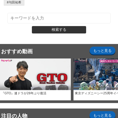
#
与田祐希
検索する
おすすめ動画
もっと見る
『GTO』連ドラが28年ぶり復活
東京ディズニーシー25周年イ
注目の人物
もっと見る