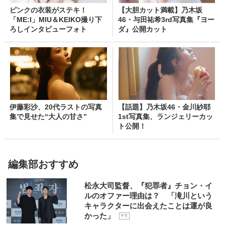
ピンクの衣装がステキ！
【大胆カット満載】乃木坂
「ME:I」MIU＆KEIKO撮り下
46・与田祐希3rd写真集『ヨー
ろしインタビューフォト
ダ』公開カット
伊藤彩沙、20代ラストの写真
【話題】乃木坂46・金川紗耶
集で見せた“大人の甘さ”
1st写真集、ランジェリーカッ
ト公開！
編集部おすすめ
松永大司監督、『犯罪者』チョン・イ
ルのオファー理由は？ 「滝川という
キャラクターに出会えたことは運が良
かった」
P R