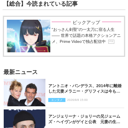
【総合】今読まれている記事
ピックアップ
“おっさん剣聖”の一太刀に宿る人生
―― 世界で話題の本格アクションアニ
メ、Prime Videoで独占配信中
P R
最新ニュース
アントニオ・バンデラス、2014年に離婚
した元妻メラニー・グリフィスは今も
「親友の一人」
エンタメ
2026/8/8 15:00
アンジェリーナ・ジョリーの兄ジェーム
ズ・ヘイヴンがゲイと公表 元妻の生配
信で明らかに