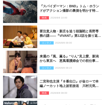
『スパイダーマン：BND』トム・ホラン
ドがアクション撮影の裏側を明かす特別
映像解禁
映画
2026/8/8 10:00
要注意人物・新庄を追う頭脳戦と長野専
務の謎――『VIVANT』第12話を振り返
る！
エンタメ
2026/8/8 09:00
来週の『風、薫る』“りん”見上愛、新潟
から東京へ 恵風看護婦会での初仕事に
向かう
エンタメ
2026/8/8 08:15
二宮和也主演『８番出口』が金ローで本
編ノーカット地上波初放送 川村元気監
督＆二宮コメント到着
映画
2026/8/8 08:00