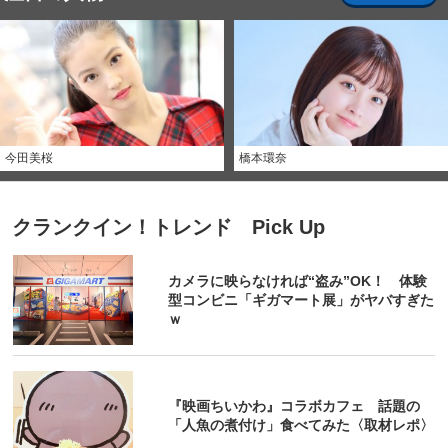
今田美桜
橋本環奈
クランクイン！トレンド Pick Up
カメラに映らなければ“盗み”OK！ 体験
型コンビニ「ギガマート展」がヤバすぎた
ｗ
『映画ちいかわ』コラボカフェ 話題の
「人魚の煮付け」食べてみた〈取材レポ〉