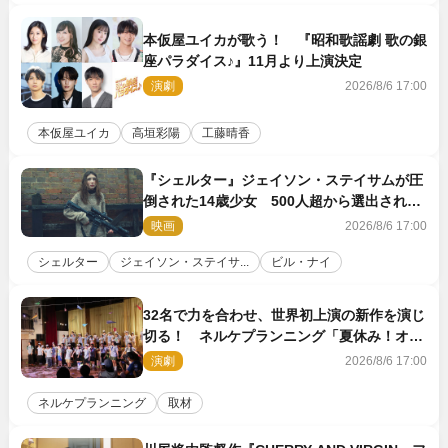
本仮屋ユイカが歌う！ 『昭和歌謡劇 歌の銀
座パラダイス♪』11月より上演決定
演劇
2026/8/6 17:00
本仮屋ユイカ
高垣彩陽
工藤晴香
『シェルター』ジェイソン・ステイサムが圧
倒された14歳少女 500人超から選出された
新鋭ボディ・レイ・ブレスナックとは
映画
2026/8/6 17:00
シェルター
ジェイソン・ステイサ...
ビル・ナイ
32名で力を合わせ、世界初上演の新作を演じ
切る！ ネルケプランニング「夏休み！オ
ン・ワークショップ2026」レポート【最終
演劇
2026/8/6 17:00
日】
ネルケプランニング
取材