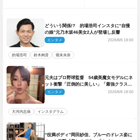
どういう関係!? 的場浩司インスタに“自慢
の娘”元乃木坂46美女2人が登場し反響
エンタメ
2026/8/6 18:00
的場浩司
鈴木絢音
堀未央奈
元夫はプロ野球監督 54歳美魔女モデルにネ
ット衝撃「圧倒的に美しい」「最強クラス」
「うっとり」
エンタメ
2026/8/6 18:00
大河内志保
インスタグラム
“役満ボディ”岡田紗佳、ブルーのドレス姿に