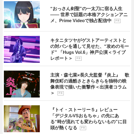
“おっさん剣聖”の一太刀に宿る人生
―― 世界で話題の本格アクションアニ
メ、Prime Videoで独占配信中
P R
キタニタツヤがゲストアーティストと
の対バンを通して見せた、“攻めのモー
ド” 「Hugs Vol.6」神戸公演＜ライブ
レポート＞
P R
主演・森七菜×長久允監督『炎上』 歌
舞伎町の過酷さときらきらを独特の映
像表現で描いた衝撃作＜出演者コラム
＞
P R
『トイ・ストーリー５』レビュー
「デジタルVSおもちゃ」の先にあ
る“時が流れても変わらないもの”に目
頭が熱くなる
P R