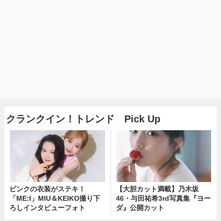
クランクイン！トレンド Pick Up
ピンクの衣装がステキ！
【大胆カット満載】乃木坂
「ME:I」MIU＆KEIKO撮り下
46・与田祐希3rd写真集『ヨー
ろしインタビューフォト
ダ』公開カット