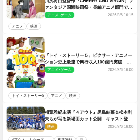
川尻将由監督作『CHERRY AND VIRGIN』フ
ァンタジア国際映画祭・長編アニメ部門で観
客賞・金賞受賞！
アニメ･ゲーム
2026/8/6 16:15
アニメ
映画
『トイ・ストーリー５』ピクサー・アニメー
ション史上最速で興行収入100億円突破 シ
リーズNo.1興収が目前
アニメ･ゲーム
2026/8/6 16:00
トイ・ストーリー5
アニメ
映画
相葉雅紀主演『４アウト』黒島結菜＆松本利
夫らが写る新場面カット公開 キャスト登壇
イベントも決定
映画
2026/8/6 16:00
4アウト ─もう一度、...
相葉雅紀
嵐