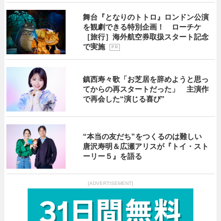
舞台『となりのトトロ』ロンドン公演
を観劇できる特別企画！ ローチケ
［旅行］海外航空券取扱スタート記念
で実施
P R
鎮西寿々歌「お芝居を辞めようと思っ
てからの再スタートだった」 主演作
で再会した“演じる喜び”
“本当の友だち”をつくるのは難しい
唐沢寿明＆広瀬アリスが『トイ・スト
ーリー５』を語る
[ADVERTISEMENT]