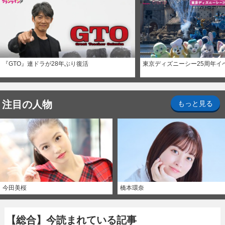
『GTO』連ドラが28年ぶり復活
東京ディズニーシー25周年イ
注目の人物
もっと見る
今田美桜
橋本環奈
【総合】今読まれている記事