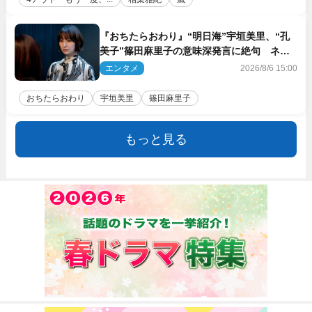
『おちたらおわり』“明日海”宇垣美里、“孔
美子”篠田麻里子の意味深発言に絶句 ネッ
ト驚き「まさか」「意外な展開」
エンタメ
2026/8/6 15:00
おちたらおわり
宇垣美里
篠田麻里子
もっと見る