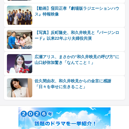
【動画】窪田正孝『劇場版ラジエーションハウ
ス』特報映像
【写真】反町隆史、和久井映見と『バージンロ
ード』以来22年ぶり夫婦役共演
広瀬アリス、まさかの“和久井映見の呼び方”に
山口紗弥加驚き「なんてこと！」
佐久間由衣、和久井映見からの金言に感謝
「日々を幸せに生きること」