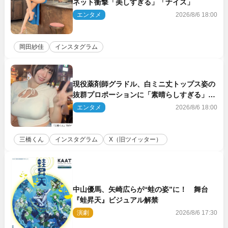
ネット衝撃「美しすぎる」「ナイス」
エンタメ
2026/8/6 18:00
岡田紗佳
インスタグラム
現役薬剤師グラドル、白ミニ丈トップス姿の
抜群プロポーションに「素晴らしすぎる」
「すっっっご！」とネット絶賛
エンタメ
2026/8/6 18:00
三橋くん
インスタグラム
X（旧ツイッター）
中山優馬、矢崎広らが“蛙の姿”に！ 舞台
『蛙昇天』ビジュアル解禁
演劇
2026/8/6 17:30