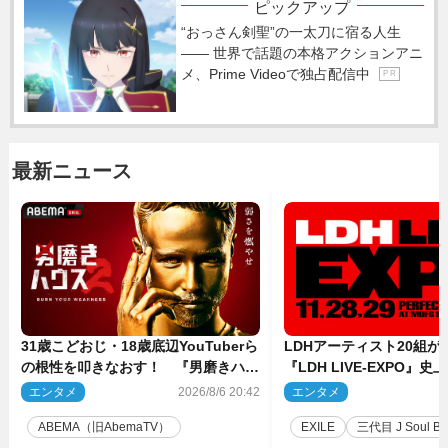
ピックアップ
“おっさん剣聖”の一太刀に宿る人生
―― 世界で話題の本格アクションアニ
メ、Prime Videoで独占配信中
P R
最新ニュース
31歳こどおじ・18歳底辺YouTuberら
LDHアーティスト20組
の根性を叩きなおす！ 『男磨きハウ
『LDH LIVE‐EXPO』
ス』第2弾コーチ陣発表
技場で開催決定
エンタメ
2026/8/6 20:42
エンタメ
2
ABEMA（旧AbemaTV）
EXILE
三代目 J Soul Brot