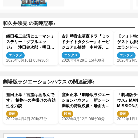
›
和久井映見 の関連記事
織田裕二主演ヒューマンミ
古川琴音主演夜ドラ『ミッ
【フォト特
ステリー『ダブルエッ
ドナイトタクシー』キービ
ゲストも多
ジ』 津田健次郎・明日海
ジュアル解禁 中村蒼、伊
エランドー
りお・和久井映見ら出演決
藤万理華ら新キャストも発
エンタメ
エンタメ
エンタメ
定
表
2026年6月16日 05時30分
2026年4月29日 15時00分
2026年2月5
›
劇場版ラジエーションハウス の関連記事
窪田正孝「言霊はあるんで
窪田正孝『劇場版ラジエー
『劇場版ラ
す」 植物への声掛けの有効
ションハウス』 新シーン
ウス』MAN 
性を力説
満載の特報映像・場面カッ
MISSIO
ト解禁
＆ポスター
映画
映画
映画
2022年4月4日 20時27分
2022年3月12日 08時00分
2022年1月1