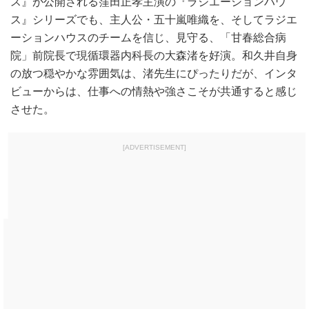
ス』が公開される窪田正孝主演の『ラジエーションハウ
ス』シリーズでも、主人公・五十嵐唯織を、そしてラジエ
ーションハウスのチームを信じ、見守る、「甘春総合病
院」前院長で現循環器内科長の大森渚を好演。和久井自身
の放つ穏やかな雰囲気は、渚先生にぴったりだが、インタ
ビューからは、仕事への情熱や強さこそが共通すると感じ
させた。
[ADVERTISEMENT]