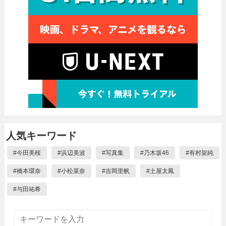
人気キーワード
#
今田美桜
#
浜辺美波
#
写真集
#
乃木坂46
#
有村架純
#
橋本環奈
#
小松菜奈
#
吉岡里帆
#
土屋太鳳
#
与田祐希