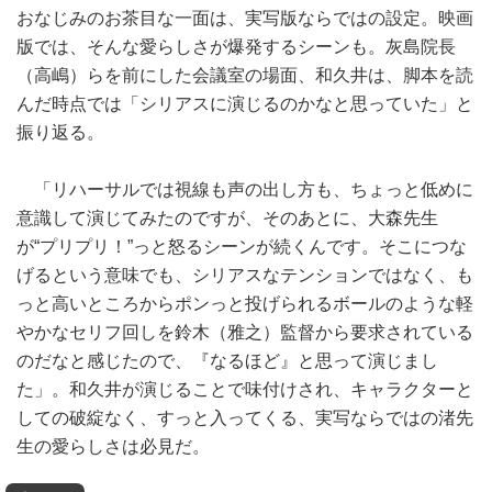
おなじみのお茶目な一面は、実写版ならではの設定。映画
版では、そんな愛らしさが爆発するシーンも。灰島院長
（高嶋）らを前にした会議室の場面、和久井は、脚本を読
んだ時点では「シリアスに演じるのかなと思っていた」と
振り返る。
「リハーサルでは視線も声の出し方も、ちょっと低めに
意識して演じてみたのですが、そのあとに、大森先生
が“プリプリ！”っと怒るシーンが続くんです。そこにつな
げるという意味でも、シリアスなテンションではなく、も
っと高いところからポンっと投げられるボールのような軽
やかなセリフ回しを鈴木（雅之）監督から要求されている
のだなと感じたので、『なるほど』と思って演じまし
た」。和久井が演じることで味付けされ、キャラクターと
しての破綻なく、すっと入ってくる、実写ならではの渚先
生の愛らしさは必見だ。