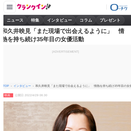
ニュース
特集
インタビュー
コラム
プレゼント
和久井映見「また現場で出会えるように」 情
熱を持ち続け35年目の女優活動
[ADVERTISEMENT]
TOP
インタビュー
和久井映見「また現場で出会えるように」 情熱を持ち続け35年目の女
映画
公開日 2022/4/29 06:30