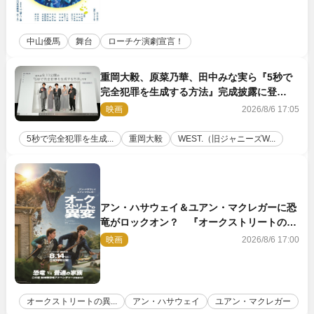
中山優馬
舞台
ローチケ演劇宣言！
重岡大毅、原菜乃華、田中みな実ら『5秒で
完全犯罪を生成する方法』完成披露に登
壇！ それぞれのAI活用術も発表
映画
2026/8/6 17:05
5秒で完全犯罪を生成...
重岡大毅
WEST.（旧ジャニーズW...
アン・ハサウェイ＆ユアン・マクレガーに恐
竜がロックオン？ 『オークストリートの異
変』新ビジュアル＆本編映像初解禁
映画
2026/8/6 17:00
オークストリートの異...
アン・ハサウェイ
ユアン・マクレガー