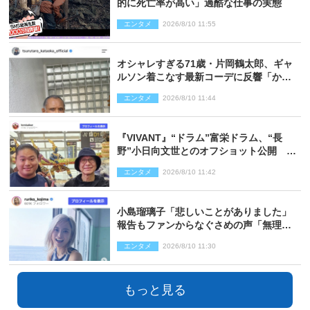
的に死亡率が高い」過酷な仕事の実態
エンタメ
2026/8/10 11:55
オシャレすぎる71歳・片岡鶴太郎、ギャ
ルソン着こなす最新コーデに反響「かっ
こいい」
エンタメ
2026/8/10 11:44
『VIVANT』“ドラム”富栄ドラム、“長
野”小日向文世とのオフショット公開
「たくさん褒めていただいた」と感謝
エンタメ
2026/8/10 11:42
小島瑠璃子「悲しいことがありました」
報告もファンからなぐさめの声「無理し
ないように！」
エンタメ
2026/8/10 11:30
もっと見る