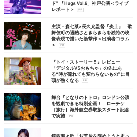
ド” 「Hugs Vol.6」神戸公演＜ライブ
レポート＞
P R
主演・森七菜×長久允監督『炎上』 歌
舞伎町の過酷さときらきらを独特の映
像表現で描いた衝撃作＜出演者コラム
＞
P R
『トイ・ストーリー５』レビュー
「デジタルVSおもちゃ」の先にあ
る“時が流れても変わらないもの”に目
頭が熱くなる
P R
舞台『となりのトトロ』ロンドン公演
を観劇できる特別企画！ ローチケ
［旅行］海外航空券取扱スタート記念
で実施
P R
鎮西寿々歌「お芝居を辞めようと思っ