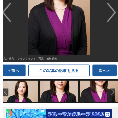
和久井映見 クランクイン！ 写真：松林満美
＜前へ
この写真の記事を見る
次へ＞