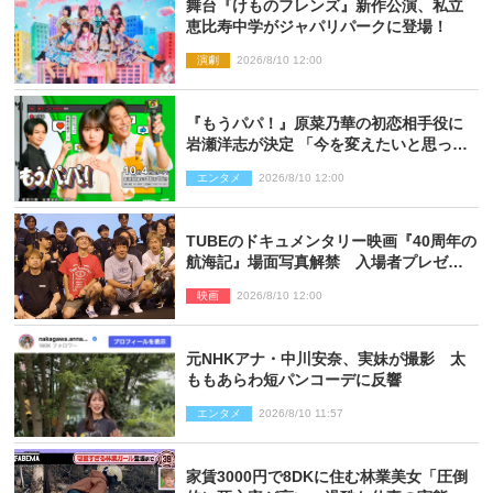
舞台『けものフレンズ』新作公演、私立
恵比寿中学がジャパリパークに登場！
演劇
2026/8/10 12:00
『もうパパ！』原菜乃華の初恋相手役に
岩瀬洋志が決定 「今を変えたいと思って
いる人の背中を押してくれる」作品
エンタメ
2026/8/10 12:00
TUBEのドキュメンタリー映画『40周年の
航海記』場面写真解禁 入場者プレゼン
トも決定
映画
2026/8/10 12:00
元NHKアナ・中川安奈、実妹が撮影 太
ももあらわ短パンコーデに反響
エンタメ
2026/8/10 11:57
家賃3000円で8DKに住む林業美女「圧倒