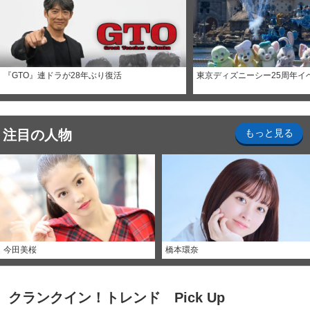
『GTO』連ドラが28年ぶり復活
東京ディズニーシー25周年イ
注目の人物
もっと見る
今田美桜
橋本環奈
クランクイン！トレンド Pick Up