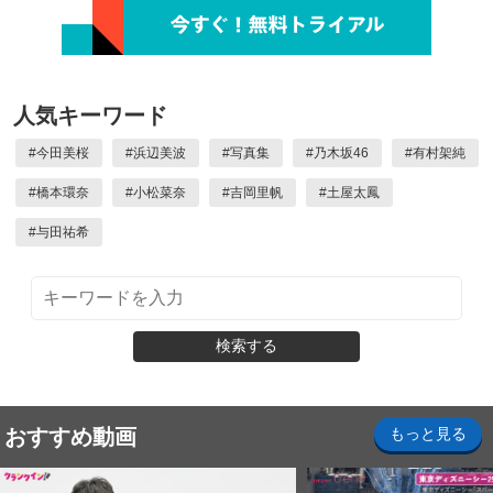
人気キーワード
#
今田美桜
#
浜辺美波
#
写真集
#
乃木坂46
#
有村架純
#
橋本環奈
#
小松菜奈
#
吉岡里帆
#
土屋太鳳
#
与田祐希
検索する
おすすめ動画
もっと見る