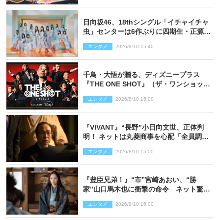
日向坂46、18thシングル「イチャイチャ
虫」センターは6作ぶりに四期生・正源司
陽子 新ビジュアル解禁
エンタメ
2026/8/10 15:40
千鳥・大悟が贈る、ディズニープラス
『THE ONE SHOT』（ザ・ワンショッ
ト）徹底ガイド！ 今のお笑い界に一石
エンタメ
2026/8/10 15:00
を投じる“真の笑い”を見る大会がついに
開幕
『VIVANT』“長野”小日向文世、正体判
明！ ネットは丸菱商事を心配「全員調べ
た方がいい」「魔境すぎん？？」
エンタメ
2026/8/10 15:00
『豊臣兄弟！』“市”宮崎あおい、“勝
家”山口馬木也に衝撃の命令 ネット驚き
「しびれたなぁ」「激アツ!!」（ネタバレ
エンタメ
2026/8/10 15:00
あり）