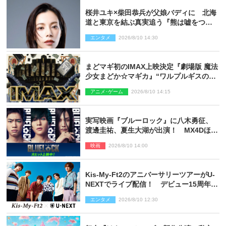
桜井ユキ×柴田恭兵が父娘バディに 北海
道と東京を結ぶ真実追う『熊は嘘をつか
ない』2027年春放送
エンタメ
2026/8/10 14:30
まどマギ初のIMAX上映決定『劇場版 魔法
少女まどか☆マギカ』“ワルプルギスの
夜”モチーフのIMAX版ポスターも完成
アニメ･ゲーム
2026/8/10 14:15
実写映画『ブルーロック』に八木勇征、
渡邊圭祐、夏生大湖が出演！ MX4Dほか
での上映＆応援上映も決定
映画
2026/8/10 14:00
Kis‐My‐Ft2のアニバーサリーツアーがU‐
NEXTでライブ配信！ デビュー15周年の
記念日に開催される特別な公演
エンタメ
2026/8/10 12:30