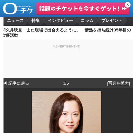
✕
ニュース
特集
インタビュー
コラム
プレゼント
和久井映見「また現場で出会えるように」 情熱を持ち続け35年目の
女優活動
[ADVERTISEMENT]
◀ 記事に戻る
3/5
[写真を拡大]