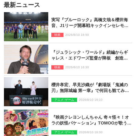
最新ニュース
実写『ブルーロック』高橋文哉＆櫻井海
音、J1リーグ開幕戦キックインセレモニ
ーに登場＆喜びの声到着
映画
2026/8/10 16:50
『ジュラシック・ワールド』続編からギ
ャレス・エドワーズ監督が降板 創造性
の違い
映画
2026/8/10 16:30
櫻井孝宏、早見沙織が『劇場版「鬼滅の
刃」無限城編 第一章』で何回も観てみた
いシーンとは？ イベントレポート到着
アニメ･ゲーム
2026/8/10 16:10
『映画クレヨンしんちゃん 奇々怪々！オ
ラの妖怪バケ～ション』TOMOOが歌う主
題歌「大人になったら」PV解禁
アニメ･ゲーム
2026/8/10 16:00