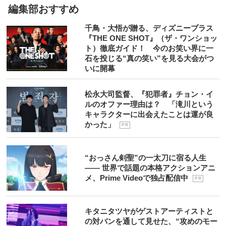
編集部おすすめ
千鳥・大悟が贈る、ディズニープラス
『THE ONE SHOT』（ザ・ワンショッ
ト）徹底ガイド！ 今のお笑い界に一
石を投じる“真の笑い”を見る大会がつ
いに開幕
松永大司監督、『犯罪者』チョン・イ
ルのオファー理由は？ 「滝川という
キャラクターに出会えたことは運が良
かった」
P R
“おっさん剣聖”の一太刀に宿る人生
―― 世界で話題の本格アクションアニ
メ、Prime Videoで独占配信中
P R
キタニタツヤがゲストアーティストと
の対バンを通して見せた、“攻めのモー