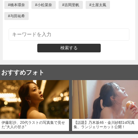
#
橋本環奈
#
小松菜奈
#
吉岡里帆
#
土屋太鳳
#
与田祐希
検索する
おすすめフォト
伊藤彩沙、20代ラストの写真集で見せ
【話題】乃木坂46・金川紗耶1st写真
た“大人の甘さ”
集、ランジェリーカット公開！