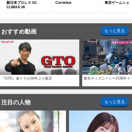
新日本プロレス G1
Cornelius
東京ゲームショウ2
CLIMAX 36
おすすめ動画
もっと見る
『GTO』連ドラが28年ぶり復活
東京ディズニーシー25周年イ
注目の人物
もっと見る