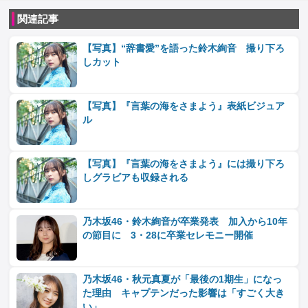
関連記事
【写真】“辞書愛”を語った鈴木絢音 撮り下ろ
しカット
【写真】『言葉の海をさまよう』表紙ビジュア
ル
【写真】『言葉の海をさまよう』には撮り下ろ
しグラビアも収録される
乃木坂46・鈴木絢音が卒業発表 加入から10年
の節目に 3・28に卒業セレモニー開催
乃木坂46・秋元真夏が「最後の1期生」になっ
た理由 キャプテンだった影響は「すごく大き
い」