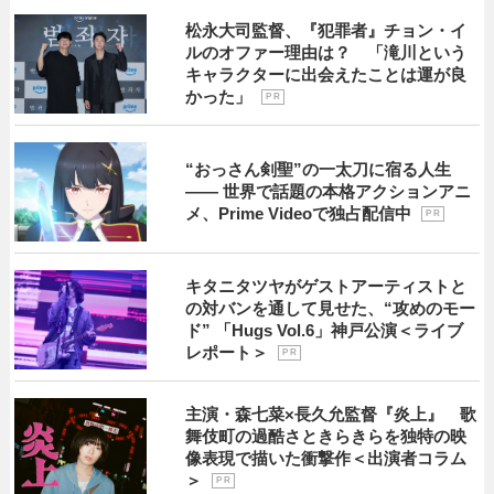
松永大司監督、『犯罪者』チョン・イ
ルのオファー理由は？ 「滝川という
キャラクターに出会えたことは運が良
かった」
P R
“おっさん剣聖”の一太刀に宿る人生
―― 世界で話題の本格アクションアニ
メ、Prime Videoで独占配信中
P R
キタニタツヤがゲストアーティストと
の対バンを通して見せた、“攻めのモー
ド” 「Hugs Vol.6」神戸公演＜ライブ
レポート＞
P R
主演・森七菜×長久允監督『炎上』 歌
舞伎町の過酷さときらきらを独特の映
像表現で描いた衝撃作＜出演者コラム
＞
P R