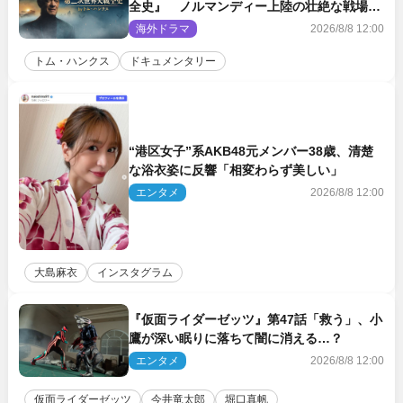
全史』 ノルマンディー上陸の壮絶な戦場を
収めた特別映像解禁
海外ドラマ
2026/8/8 12:00
トム・ハンクス
ドキュメンタリー
“港区女子”系AKB48元メンバー38歳、清楚
な浴衣姿に反響「相変わらず美しい」
エンタメ
2026/8/8 12:00
大島麻衣
インスタグラム
『仮面ライダーゼッツ』第47話「救う」、小
鷹が深い眠りに落ちて闇に消える…？
エンタメ
2026/8/8 12:00
仮面ライダーゼッツ
今井竜太郎
堀口真帆