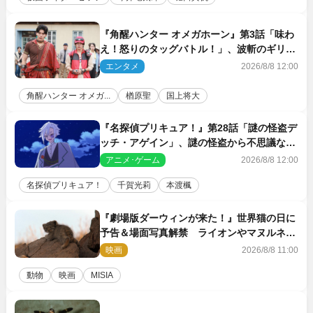
『角醒ハンター オメガホーン』第3話「味わ
え！怒りのタッグバトル！」、波斬のギリコ
がハンターバトルを挑んできた！
エンタメ
2026/8/8 12:00
角醒ハンター オメガ...
楢原聖
国上将大
『名探偵プリキュア！』第28話「謎の怪盗デ
ッチ・アゲイン」、謎の怪盗から不思議な予
告状が届く
アニメ･ゲーム
2026/8/8 12:00
名探偵プリキュア！
千賀光莉
本渡楓
『劇場版ダーウィンが来た！』世界猫の日に
予告＆場面写真解禁 ライオンやマヌルネコ
の赤ちゃんが大集合
映画
2026/8/8 11:00
動物
映画
MISIA