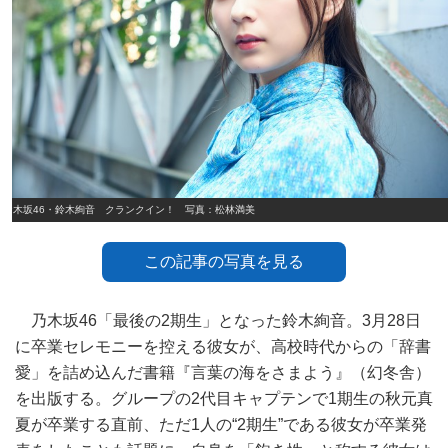
乃木坂46・鈴木絢音 クランクイン！ 写真：松林満美
この記事の写真を見る
乃木坂46「最後の2期生」となった鈴木絢音。3月28日
に卒業セレモニーを控える彼女が、高校時代からの「辞書
愛」を詰め込んだ書籍『言葉の海をさまよう』（幻冬舎）
を出版する。グループの2代目キャプテンで1期生の秋元真
夏が卒業する直前、ただ1人の“2期生”である彼女が卒業発