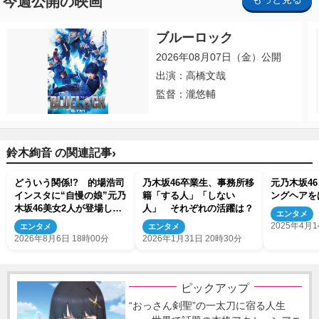
今週公開の映画
ブルーロック
2026年08月07日（金）公開
出演：高橋文哉
監督：瀧悠輔
›
鈴木絢音 の関連記事
どういう関係!? 的場浩司
乃木坂46卒業生、事務所移
元乃木坂4
インスタに“自慢の娘”元乃
籍「する人」「しない
ングヘアを
木坂46美女2人が登場し反
人」 それぞれの活躍は？
エンタメ
響
2025年4月1
エンタメ
エンタメ
2026年8月6日 18時00分
2026年1月31日 20時30分
ピックアップ
“おっさん剣聖”の一太刀に宿る人生