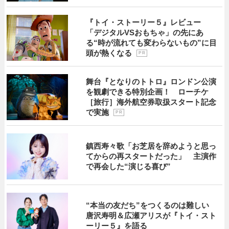
『トイ・ストーリー５』レビュー
「デジタルVSおもちゃ」の先にあ
る“時が流れても変わらないもの”に目
頭が熱くなる
P R
舞台『となりのトトロ』ロンドン公演
を観劇できる特別企画！ ローチケ
［旅行］海外航空券取扱スタート記念
で実施
P R
鎮西寿々歌「お芝居を辞めようと思っ
てからの再スタートだった」 主演作
で再会した“演じる喜び”
“本当の友だち”をつくるのは難しい
唐沢寿明＆広瀬アリスが『トイ・スト
ーリー５』を語る