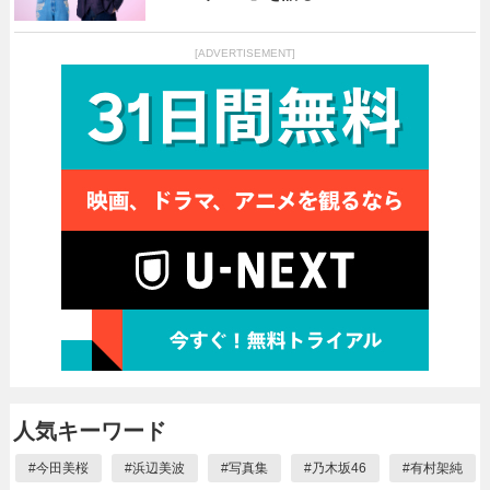
[ADVERTISEMENT]
人気キーワード
#
今田美桜
#
浜辺美波
#
写真集
#
乃木坂46
#
有村架純