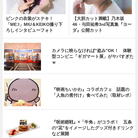
ピンクの衣装がステキ！
【大胆カット満載】乃木坂
「ME:I」MIU＆KEIKO撮り下
46・与田祐希3rd写真集『ヨー
ろしインタビューフォト
ダ』公開カット
カメラに映らなければ“盗み”OK！ 体験
型コンビニ「ギガマート展」がヤバすぎた
ｗ
『映画ちいかわ』コラボカフェ 話題の
「人魚の煮付け」食べてみた〈取材レポ〉
『呪術廻戦』×「牛角」がコラボ！ 五条
の“茈”をイメージしたグッズ付きドリンク
など展開