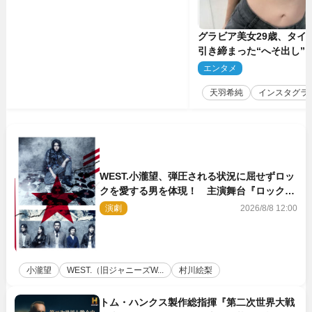
グラビア美女29歳、タイ
引き締まった“へそ出し”
「可愛い過ぎる」
エンタメ
2
天羽希純
インスタグラ
WEST.小瀧望、弾圧される状況に屈せずロッ
クを愛する男を体現！ 主演舞台『ロックン
ロール』ビジュアル解禁
演劇
2026/8/8 12:00
小瀧望
WEST.（旧ジャニーズW...
村川絵梨
トム・ハンクス製作総指揮『第二次世界大戦