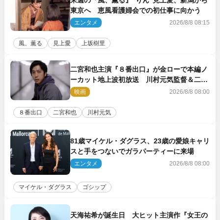
東京へ 恵風看護婦会での初仕事に向かう
エンタメ
2026/8/8 08:15
風、薫る
見上愛
上坂樹里
二宮和也主演『８番出口』が金ローで本編ノ
ーカット地上波初放送 川村元気監督＆二宮
コメント到着
映画
2026/8/8 08:00
８番出口
二宮和也
川村元気
81歳マイケル・ダグラス、23歳の愛娘キャリ
スと手をつないでガラパーティーに来場
エンタメ
2026/8/8 08:00
マイケル・ダグラス
ゴシップ
天海祐希が誕生日 大ヒット主演作『女王の