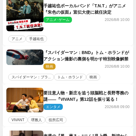
手越祐也ボーカルバンド「T.N.T」がアニメ
『朱色の仮面』宣伝大使に就任決定
アニメ･ゲーム
2026/8/8 10:00
アニメ
手越祐也
『スパイダーマン：BND』トム・ホランドが
アクション撮影の裏側を明かす特別映像解禁
映画
2026/8/8 10:00
スパイダーマン：ブラ...
トム・ホランド
映画
要注意人物・新庄を追う頭脳戦と長野専務の
謎――『VIVANT』第12話を振り返る！
エンタメ
2026/8/8 09:00
VIVANT
堺雅人
役所広司
来週の『風、薫る』“りん”見上愛、新潟から