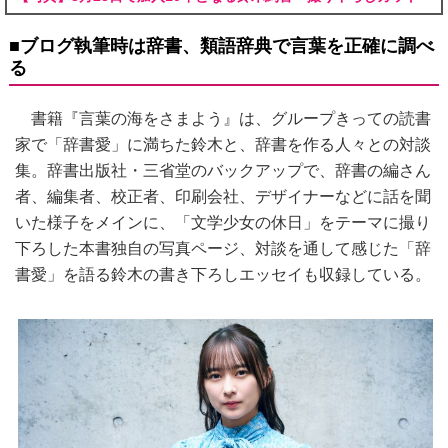
■ブログ執筆時は辞書、類語辞典で言葉を正確に調べ
る
書籍『言葉の海をさまよう』は、グループきっての読書
家で「辞書愛」に満ちた鈴木と、辞書を作る人々との対談
集。辞書出版社・三省堂のバックアップで、辞書の編さん
者、編集者、校正者、印刷会社、デザイナーなどに話を聞
いた様子をメインに、「文学少女の休日」をテーマに撮り
下ろした本書独自の写真ページ、対談を通して感じた「辞
書愛」を語る鈴木の書き下ろしエッセイも収録している。