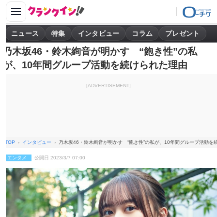
ニュース
特集
インタビュー
コラム
プレゼント
乃木坂46・鈴木絢音が明かす “飽き性”の私
が、10年間グループ活動を続けられた理由
[ADVERTISEMENT]
TOP
インタビュー
乃木坂46・鈴木絢音が明かす “飽き性”の私が、10年間グループ活動を
エンタメ
公開日 2023/3/7 07:00