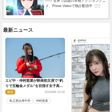
―― 世界で話題の本格アクションアニ
メ、Prime Videoで独占配信中
P R
最新ニュース
エビ中・仲村悠菜が映画初主演で“釣
りで五輪金メダル”を目指す女子高生
に！ 映画『つりこまち』今秋公開
映画
2026/8/8 19:30
私立恵比寿中学
仲村悠菜