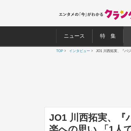
ニュース
特 集
TOP
インタビュー
JO1 川西拓実、『
JO1 川西拓実、
楽への思い 「1人