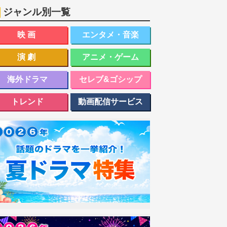
ジャンル別一覧
映画
エンタメ・音楽
演劇
アニメ・ゲーム
海外ドラマ
セレブ&ゴシップ
トレンド
動画配信サービス