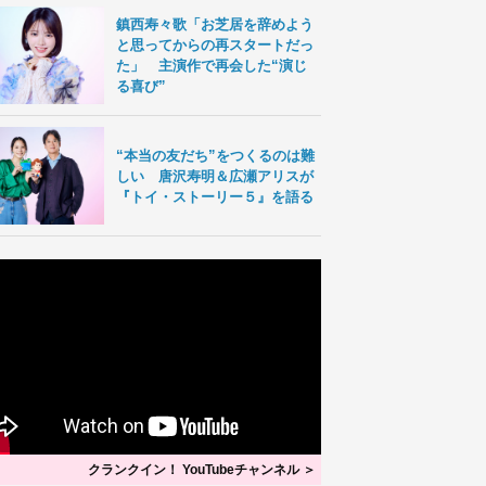
鎮西寿々歌「お芝居を辞めよう
と思ってからの再スタートだっ
た」 主演作で再会した“演じ
る喜び”
“本当の友だち”をつくるのは難
しい 唐沢寿明＆広瀬アリスが
『トイ・ストーリー５』を語る
クランクイン！ YouTubeチャンネル ＞