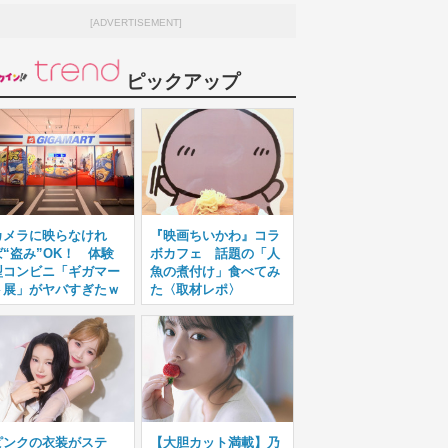
[ADVERTISEMENT]
ピックアップ
カメラに映らなけれ
『映画ちいかわ』コラ
ば“盗み”OK！ 体験
ボカフェ 話題の「人
型コンビニ「ギガマー
魚の煮付け」食べてみ
ト展」がヤバすぎたｗ
た〈取材レポ〉
ピンクの衣装がステ
【大胆カット満載】乃