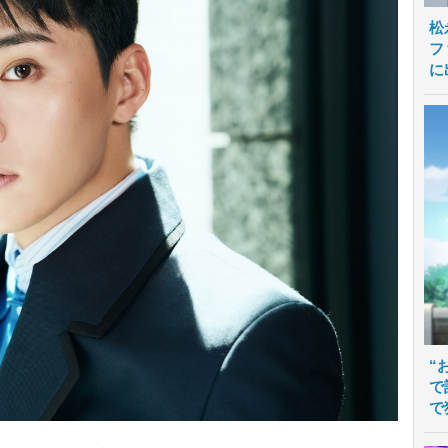
松
フ
に
“
で
で