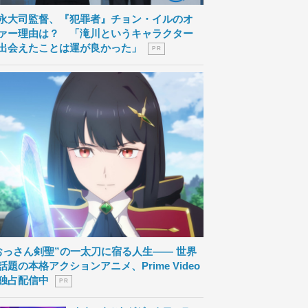
永大司監督、『犯罪者』チョン・イルのオ
ァー理由は？ 「滝川というキャラクター
出会えたことは運が良かった」
P R
おっさん剣聖”の一太刀に宿る人生―― 世界
話題の本格アクションアニメ、Prime Video
独占配信中
P R