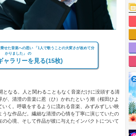
に乗せた音楽への思い 「1人で歌うことの大変さが改めて分
かりました」 の
ャラリーを見る(15枚)
開となる。人と関わることもなく音楽だけに没頭する清
界が、清澄の音楽に惹（ひ）かれたという潮（桜田ひよ
ていく。呼吸をするように流れる音楽、みずみずしい映
ような作品だ。繊細な清澄の心情を丁寧に演じていたの
在の心境、そして作品が彼に与えたインパクトについて