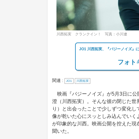
川西拓実 クランクイン！ 写真：小川遼
JO1 川西拓実、『バジーノイズ』
フォトギ
関連 :
JO1
川西拓実
映画『バジーノイズ』が5月3日に公
澄（川西拓実）。そんな彼の閉じた世
り）と出会ったことで少しずつ変化し
像が乾いた心にスッとしみ込んでいく
が印象的な川西。映画公開を控えた現
聞いた。