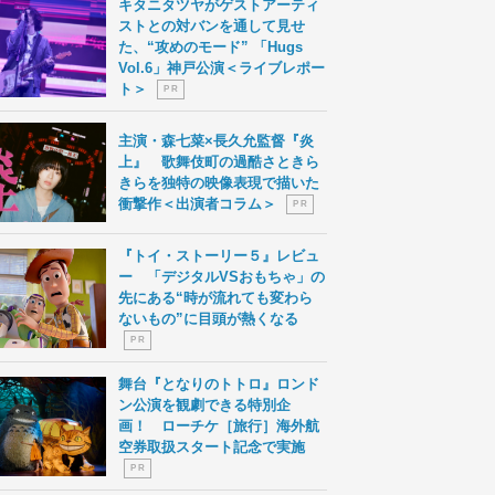
キタニタツヤがゲストアーティ
ストとの対バンを通して見せ
た、“攻めのモード” 「Hugs
Vol.6」神戸公演＜ライブレポー
ト＞
P R
主演・森七菜×長久允監督『炎
上』 歌舞伎町の過酷さときら
きらを独特の映像表現で描いた
衝撃作＜出演者コラム＞
P R
『トイ・ストーリー５』レビュ
ー 「デジタルVSおもちゃ」の
先にある“時が流れても変わら
ないもの”に目頭が熱くなる
P R
舞台『となりのトトロ』ロンド
ン公演を観劇できる特別企
画！ ローチケ［旅行］海外航
空券取扱スタート記念で実施
P R