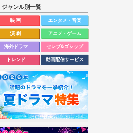
ジャンル別一覧
映画
エンタメ・音楽
演劇
アニメ・ゲーム
海外ドラマ
セレブ&ゴシップ
トレンド
動画配信サービス