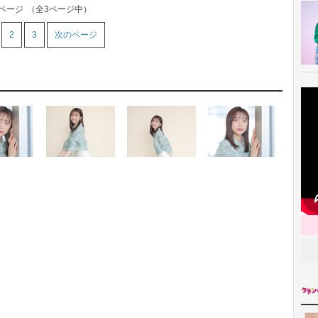
1ページ
（全3ページ中）
2
3
次のページ