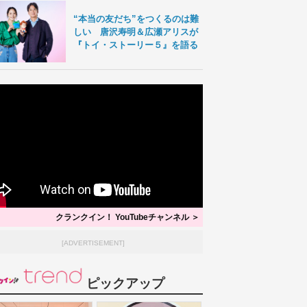
“本当の友だち”をつくるのは難
しい 唐沢寿明＆広瀬アリスが
『トイ・ストーリー５』を語る
クランクイン！ YouTubeチャンネル ＞
[ADVERTISEMENT]
ピックアップ