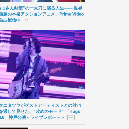
おっさん剣聖”の一太刀に宿る人生―― 世界
話題の本格アクションアニメ、Prime Video
独占配信中
P R
タニタツヤがゲストアーティストとの対バ
を通して見せた、“攻めのモード” 「Hugs
ol.6」神戸公演＜ライブレポート＞
P R