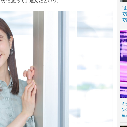
いかと思って」選んだという。
“
で
で
キ
ン
V