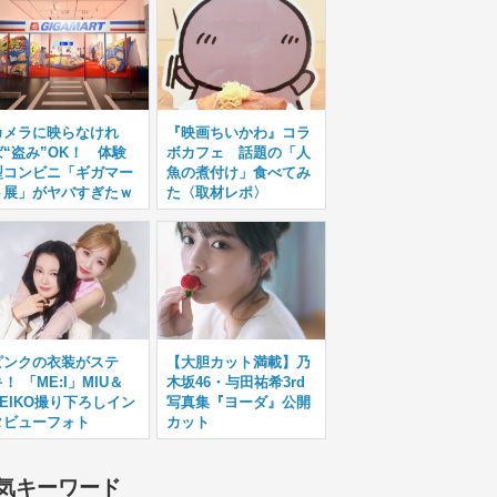
カメラに映らなけれ
『映画ちいかわ』コラ
ば“盗み”OK！ 体験
ボカフェ 話題の「人
型コンビニ「ギガマー
魚の煮付け」食べてみ
ト展」がヤバすぎたｗ
た〈取材レポ〉
ピンクの衣装がステ
【大胆カット満載】乃
！ 「ME:I」MIU＆
木坂46・与田祐希3rd
KEIKO撮り下ろしイン
写真集『ヨーダ』公開
タビューフォト
カット
気キーワード