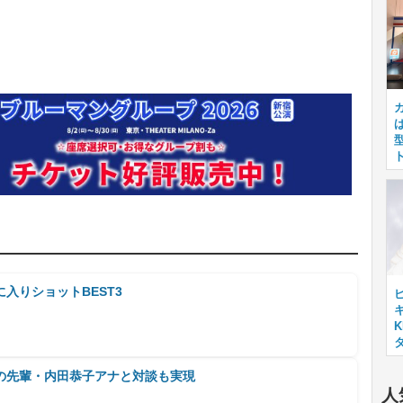
入りショットBEST3
キ
の先輩・内田恭子アナと対談も実現
人