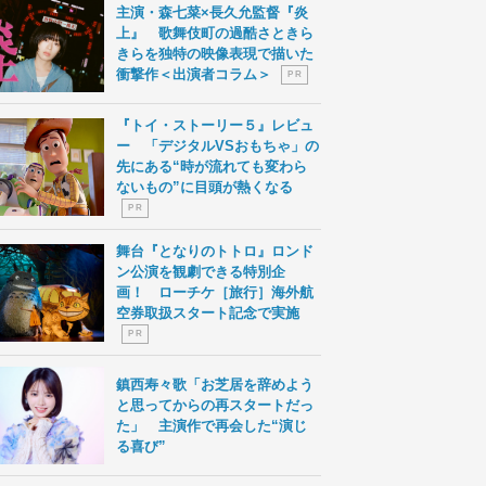
主演・森七菜×長久允監督『炎
上』 歌舞伎町の過酷さときら
きらを独特の映像表現で描いた
衝撃作＜出演者コラム＞
P R
『トイ・ストーリー５』レビュ
ー 「デジタルVSおもちゃ」の
先にある“時が流れても変わら
ないもの”に目頭が熱くなる
P R
舞台『となりのトトロ』ロンド
ン公演を観劇できる特別企
画！ ローチケ［旅行］海外航
空券取扱スタート記念で実施
P R
鎮西寿々歌「お芝居を辞めよう
と思ってからの再スタートだっ
た」 主演作で再会した“演じ
る喜び”