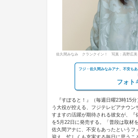
佐久間みなみ クランクイン！ 写真：高野広美
フジ・佐久間みなみアナ、不安もあ
フォトギ
『すぽると！』（毎週日曜23時15
う大役が控える、フジテレビアナウン
すますの活躍が期待される彼女が、『佐
を5月22日に発売する。「普段は取材
佐久間アナに、不安もあったというフ
迎え、忙しくも充実する毎日に思うこ