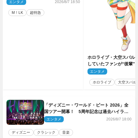
ル公開！ 開催記念グッズラインナッ
エンタメ
2026/8/7 18:50
プも
M！LK
超特急
ホロライブ・大空スバル
していたファンが“後輩”
もしかしてあのときの？
エンタメ
2
ホロライブ
大空スバル
「ディズニー・ワールド・ビート 2026」全
国ツアー開幕！ 5周年記念は過去ハイライ
ト＆クルーズ旅を大満喫！【潜入レポート】
エンタメ
2026/8/7 18:00
ディズニー
クラシック
音楽