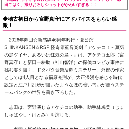
田こはく、撮りおろしショットがかわいすぎる！！
◆稽古初日から宮野真守にアドバイスをもらい感
激！
2026年劇団☆新感線46周年興行・夏公演
SHINKANSEN☆RSP 怪奇骨董音楽劇『アケチコ！～蒸気
の黒ダイヤ、あるいは狂気の島～』は、アケチコ五郎（宮
野真守）と新田一耕助（神山智洋）の探偵コンビが事件に
挑む姿を描く、ドタバタ音楽活劇ミステリー。外部の作家
としては4人目となる福原充則が、大正浪漫を感じる時代
設定と江戸川乱歩が描いたようなほの暗い匂いが漂うスチ
ームパンクの世界を書き下ろした。
志田は、宮野演じるアケチコの助手、助手林鳩美（じょ
しゅばやし・はとみ）を演じる。