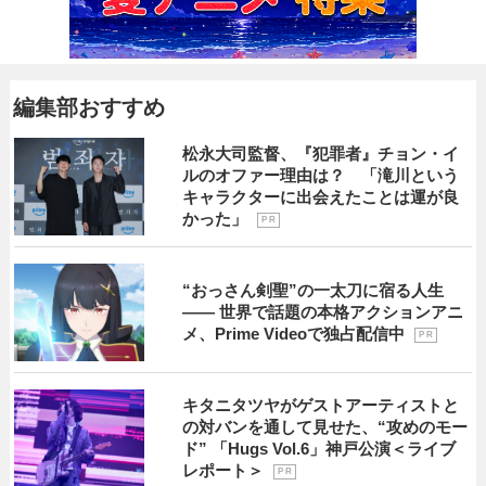
編集部おすすめ
松永大司監督、『犯罪者』チョン・イ
ルのオファー理由は？ 「滝川という
キャラクターに出会えたことは運が良
かった」
P R
“おっさん剣聖”の一太刀に宿る人生
―― 世界で話題の本格アクションアニ
メ、Prime Videoで独占配信中
P R
キタニタツヤがゲストアーティストと
の対バンを通して見せた、“攻めのモー
ド” 「Hugs Vol.6」神戸公演＜ライブ
レポート＞
P R