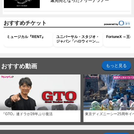
速完売となったアリーナツアー
おすすめチケット
ミュージカル『RENT』
ユニバーサル・スタジオ・
FortuneX ～
ジャパン「ハロウィーン・
ホラー・ナイト ～オール
ナイト～パス」
おすすめ動画
もっと見る
『GTO』連ドラが28年ぶり復活
東京ディズニーシー25周年イ