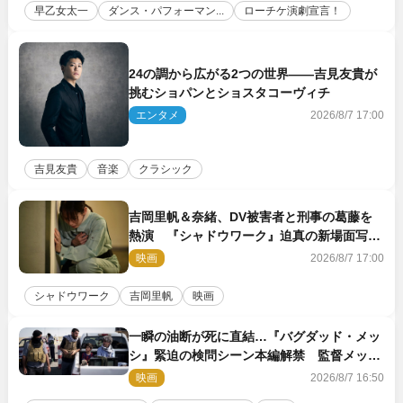
早乙女太一
ダンス・パフォーマン...
ローチケ演劇宣言！
24の調から広がる2つの世界――吉見友貴が
挑むショパンとショスタコーヴィチ
エンタメ
2026/8/7 17:00
吉見友貴
音楽
クラシック
吉岡里帆＆奈緒、DV被害者と刑事の葛藤を
熱演 『シャドウワーク』迫真の新場面写真
公開
映画
2026/8/7 17:00
シャドウワーク
吉岡里帆
映画
一瞬の油断が死に直結…『バグダッド・メッ
シ』緊迫の検問シーン本編解禁 監督メッセ
ージも到着
映画
2026/8/7 16:50