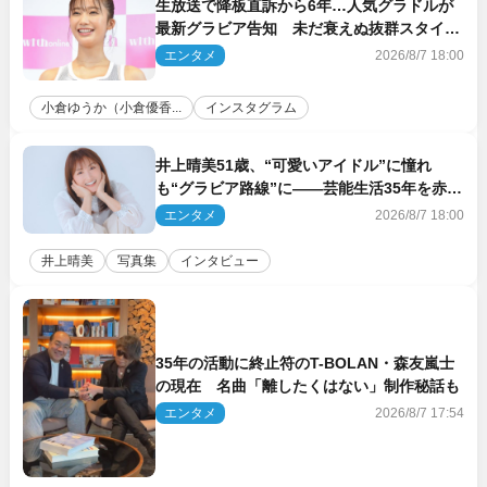
生放送で降板直訴から6年…人気グラドルが
最新グラビア告知 未だ衰えぬ抜群スタイル
に反響
エンタメ
2026/8/7 18:00
小倉ゆうか（小倉優香...
インスタグラム
井上晴美51歳、“可愛いアイドル”に憧れ
も“グラビア路線”に――芸能生活35年を赤
裸々に語る 27年ぶりに写真集発売
エンタメ
2026/8/7 18:00
井上晴美
写真集
インタビュー
35年の活動に終止符のT-BOLAN・森友嵐士
の現在 名曲「離したくはない」制作秘話も
エンタメ
2026/8/7 17:54