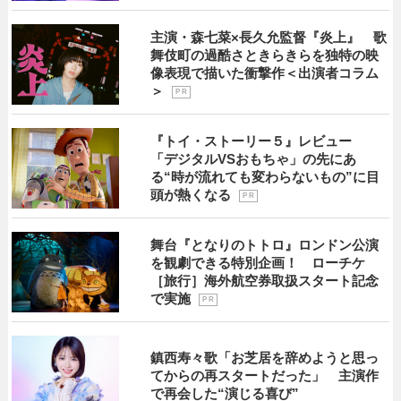
主演・森七菜×長久允監督『炎上』 歌
舞伎町の過酷さときらきらを独特の映
像表現で描いた衝撃作＜出演者コラム
＞
P R
『トイ・ストーリー５』レビュー
「デジタルVSおもちゃ」の先にあ
る“時が流れても変わらないもの”に目
頭が熱くなる
P R
舞台『となりのトトロ』ロンドン公演
を観劇できる特別企画！ ローチケ
［旅行］海外航空券取扱スタート記念
で実施
P R
鎮西寿々歌「お芝居を辞めようと思っ
てからの再スタートだった」 主演作
で再会した“演じる喜び”