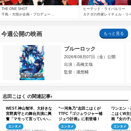
THE ONE SHOT
ヒーテッド・ライバルリー
千鳥・大悟が企画・プロデュー…
カナダの作家レイチェル・リ
今週公開の映画
もっと見る
ブルーロック
2026年08月07日（金）公開
出演：高橋文哉
監督：瀧悠輔
›
志田こはく の関連記事
WEST.神山智洋、大好きな
“一河角乃”志田こはくが
ワンエン・
宮野真守との舞台共演に興
TTFC『ゴジュウジャー補
こはくW主
奮「マモって言っていいん
ジュウ計画』に初登場！
画『女の子
すか!?」
ですか？』
エンタメ
エンタメ
エンタメ