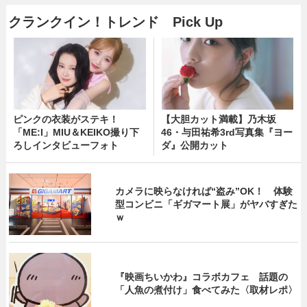
クランクイン！トレンド Pick Up
ピンクの衣装がステキ！
【大胆カット満載】乃木坂
「ME:I」MIU＆KEIKO撮り下
46・与田祐希3rd写真集『ヨー
ろしインタビューフォト
ダ』公開カット
カメラに映らなければ“盗み”OK！ 体験
型コンビニ「ギガマート展」がヤバすぎた
ｗ
『映画ちいかわ』コラボカフェ 話題の
「人魚の煮付け」食べてみた〈取材レポ〉