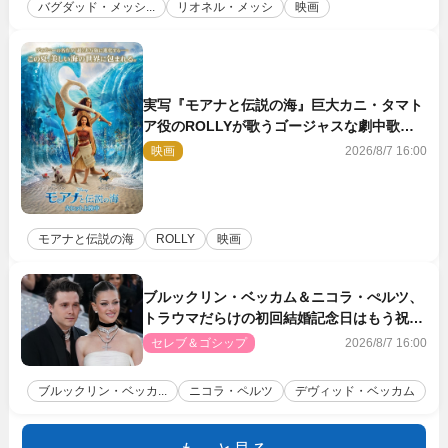
バグダッド・メッシ...
リオネル・メッシ
映画
実写『モアナと伝説の海』巨大カニ・タマト
ア役のROLLYが歌うゴージャスな劇中歌
「シャイニー」本編映像解禁
映画
2026/8/7 16:00
モアナと伝説の海
ROLLY
映画
ブルックリン・ベッカム＆ニコラ・ぺルツ、
トラウマだらけの初回結婚記念日はもう祝わ
ない
セレブ＆ゴシップ
2026/8/7 16:00
ブルックリン・ベッカ...
ニコラ・ペルツ
デヴィッド・ベッカム