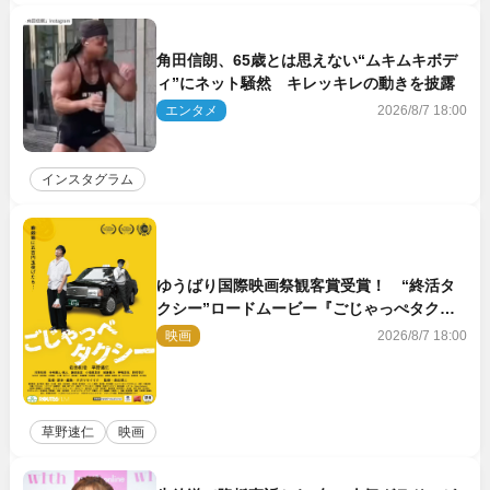
角田信朗、65歳とは思えない“ムキムキボデ
ィ”にネット騒然 キレッキレの動きを披露
エンタメ
2026/8/7 18:00
インスタグラム
ゆうばり国際映画祭観客賞受賞！ “終活タ
クシー”ロードムービー『ごじゃっぺタクシ
ー』10月公開＆予告解禁
映画
2026/8/7 18:00
草野速仁
映画