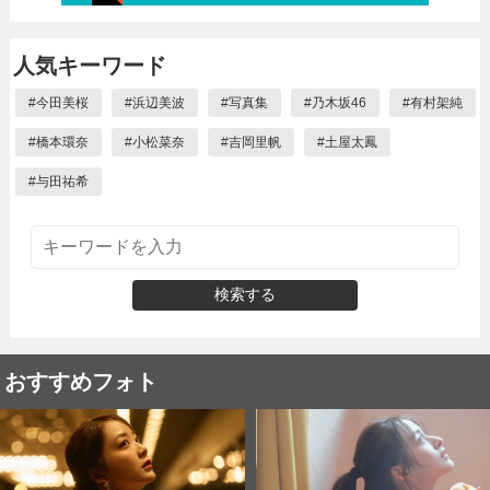
人気キーワード
#
今田美桜
#
浜辺美波
#
写真集
#
乃木坂46
#
有村架純
#
橋本環奈
#
小松菜奈
#
吉岡里帆
#
土屋太鳳
#
与田祐希
検索する
おすすめフォト