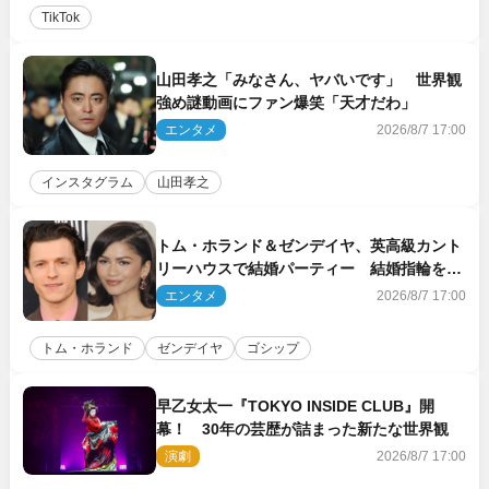
TikTok
山田孝之「みなさん、ヤバいです」 世界観
強め謎動画にファン爆笑「天才だわ」
エンタメ
2026/8/7 17:00
インスタグラム
山田孝之
トム・ホランド＆ゼンデイヤ、英高級カント
リーハウスで結婚パーティー 結婚指輪を身
に着けたトムも初キャッチ
エンタメ
2026/8/7 17:00
トム・ホランド
ゼンデイヤ
ゴシップ
早乙女太一『TOKYO INSIDE CLUB』開
幕！ 30年の芸歴が詰まった新たな世界観
演劇
2026/8/7 17:00