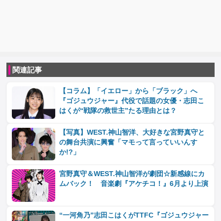
関連記事
【コラム】「イエロー」から「ブラック」へ
『ゴジュウジャー』代役で話題の女優・志田こ
はくが“戦隊の救世主”たる理由とは？
【写真】WEST.神山智洋、大好きな宮野真守と
の舞台共演に興奮「マモって言っていいんす
か!?」
宮野真守＆WEST.神山智洋が劇団☆新感線にカ
ムバック！ 音楽劇『アケチコ！』6月より上演
“一河角乃”志田こはくがTTFC『ゴジュウジャー