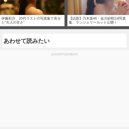
伊藤彩沙、20代ラストの写真集で見せ
【話題】乃木坂46・金川紗耶1st写真
た“大人の甘さ”
集、ランジェリーカット公開！
あわせて読みたい
[ADVERTISEMENT]