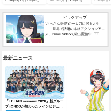
2026年4月15日 17時00分
2026年3月1日 12時00分
2026年2月9
ピックアップ
“おっさん剣聖”の一太刀に宿る人生
―― 世界で話題の本格アクションアニ
メ、Prime Videoで独占配信中
P R
最新ニュース
「EBiDAN museum 2026」新グルー
プiiONDOが加わったメインビジュア