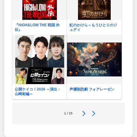
『HiGH&LOW THE 戦国 外
虹のかけら～もうひとりのジ
伝』
ュディ
公開ケイコ！2026 ～演出：
声優朗読劇 フォアレーゼン
山崎彬編～
1 / 15