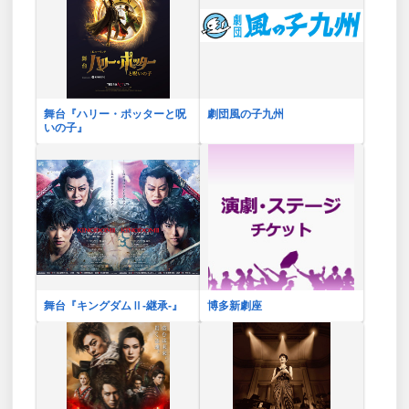
舞台『ハリー・ポッターと呪
劇団風の子九州
いの子』
舞台『キングダムⅡ-継承-』
博多新劇座