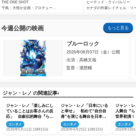
THE ONE SHOT
ヒーテッド・ライバルリー
千鳥・大悟が企画・プロデュー…
カナダの作家レイチェル・リ
今週公開の映画
もっと見る
ブルーロック
2026年08月07日（金）公開
出演：高橋文哉
監督：瀧悠輔
›
ジャン・レノ の関連記事
ジャン・レノ「楽しみにし
ジャン・レノ「日本にいる
ジャン・レ
ていることはお客さんの反
と幸せ」 初めて“自分自
人舞台『ら
応」 自叙伝的舞台『らく
身”を演じる舞台を日本で
世界初演！
だ』東京公演開幕！
初演
11都市で
エンタメ
エンタメ
エンタメ
2026年5月11日 18時15分
2026年4月25日 10時15分
2026年3月5