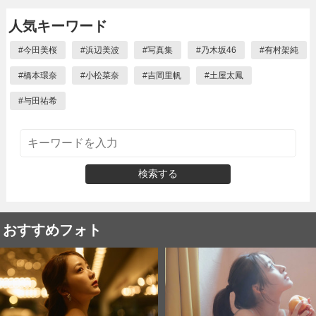
人気キーワード
#
今田美桜
#
浜辺美波
#
写真集
#
乃木坂46
#
有村架純
#
橋本環奈
#
小松菜奈
#
吉岡里帆
#
土屋太鳳
#
与田祐希
検索する
おすすめフォト