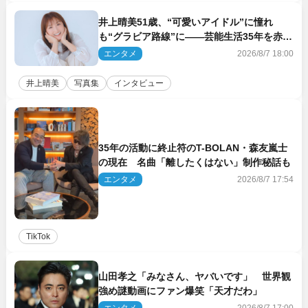
井上晴美51歳、“可愛いアイドル”に憧れ
も“グラビア路線”に――芸能生活35年を赤
裸々に語る 27年ぶりに写真集発売
エンタメ
2026/8/7 18:00
井上晴美
写真集
インタビュー
35年の活動に終止符のT-BOLAN・森友嵐士
の現在 名曲「離したくはない」制作秘話も
エンタメ
2026/8/7 17:54
TikTok
山田孝之「みなさん、ヤバいです」 世界観
強め謎動画にファン爆笑「天才だわ」