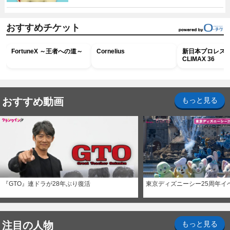
おすすめチケット
FortuneX ～王者への道～
Cornelius
新日本プロレス G
CLIMAX 36
おすすめ動画
もっと見る
『GTO』連ドラが28年ぶり復活
東京ディズニーシー25周年イ
注目の人物
もっと見る