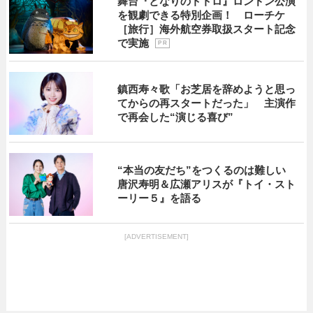
舞台『となりのトトロ』ロンドン公演
を観劇できる特別企画！ ローチケ
［旅行］海外航空券取扱スタート記念
で実施
P R
鎮西寿々歌「お芝居を辞めようと思っ
てからの再スタートだった」 主演作
で再会した“演じる喜び”
“本当の友だち”をつくるのは難しい
唐沢寿明＆広瀬アリスが『トイ・スト
ーリー５』を語る
[ADVERTISEMENT]