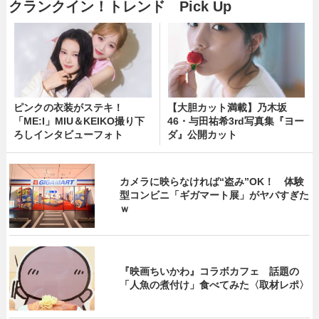
クランクイン！トレンド Pick Up
ピンクの衣装がステキ！
【大胆カット満載】乃木坂
「ME:I」MIU＆KEIKO撮り下
46・与田祐希3rd写真集『ヨー
ろしインタビューフォト
ダ』公開カット
カメラに映らなければ“盗み”OK！ 体験
型コンビニ「ギガマート展」がヤバすぎた
ｗ
『映画ちいかわ』コラボカフェ 話題の
「人魚の煮付け」食べてみた〈取材レポ〉