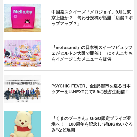
中国発スクイーズ「メロジョイ」9月に東
京上陸か？ 匂わせ投稿が話題「店舗？ポ
ップアップ？」
『mofusand』の日本初スイーツビュッフ
ェがヒルトン大阪で開催！ にゃんこたち
をイメージしたメニューを提供
PSYCHIC FEVER、全国5都市を巡る日本
ツアーをU‐NEXTにて8.9に独占生配信！
『くまのプーさん』GiGO限定プライズ登
場へ！ 100周年を記念し“超BIGぬいぐる
み”など展開