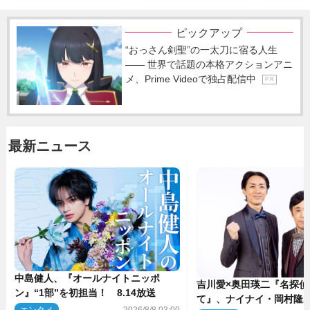
ピックアップ
“おっさん剣聖”の一太刀に宿る人生
―― 世界で話題の本格アクションアニ
メ、Prime Videoで独占配信中
P R
最新ニュース
中島健人、『オールナイトニッポ
吉川愛×奥田瑛二『名探偵
ン』“1部”を初担当！ 8.14放送
て』、ナイナイ・岡村隆
エンタメ
2026/8/8 03:00