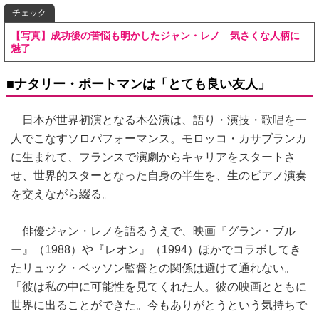
チェック
【写真】成功後の苦悩も明かしたジャン・レノ 気さくな人柄に
魅了
■ナタリー・ポートマンは「とても良い友人」
日本が世界初演となる本公演は、語り・演技・歌唱を一
人でこなすソロパフォーマンス。モロッコ・カサブランカ
に生まれて、フランスで演劇からキャリアをスタートさ
せ、世界的スターとなった自身の半生を、生のピアノ演奏
を交えながら綴る。
俳優ジャン・レノを語るうえで、映画『グラン・ブル
ー』（1988）や『レオン』（1994）ほかでコラボしてき
たリュック・ベッソン監督との関係は避けて通れない。
「彼は私の中に可能性を見てくれた人。彼の映画とともに
世界に出ることができた。今もありがとうという気持ちで