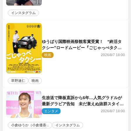
インスタグラム
ゆうばり国際映画祭観客賞受賞！ “終活タ
クシー”ロードムービー『ごじゃっぺタクシ
ー』10月公開＆予告解禁
映画
2026/8/7 18:00
草野速仁
映画
生放送で降板直訴から6年…人気グラドルが
最新グラビア告知 未だ衰えぬ抜群スタイル
に反響
エンタメ
2026/8/7 18:00
小倉ゆうか（小倉優香...
インスタグラム