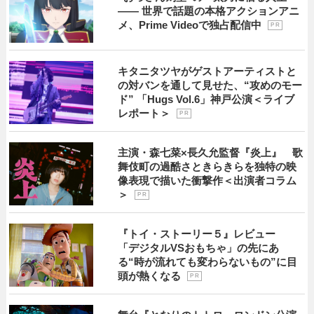
―― 世界で話題の本格アクションアニ
メ、Prime Videoで独占配信中
P R
キタニタツヤがゲストアーティストと
の対バンを通して見せた、“攻めのモー
ド” 「Hugs Vol.6」神戸公演＜ライブ
レポート＞
P R
主演・森七菜×長久允監督『炎上』 歌
舞伎町の過酷さときらきらを独特の映
像表現で描いた衝撃作＜出演者コラム
＞
P R
『トイ・ストーリー５』レビュー
「デジタルVSおもちゃ」の先にあ
る“時が流れても変わらないもの”に目
頭が熱くなる
P R