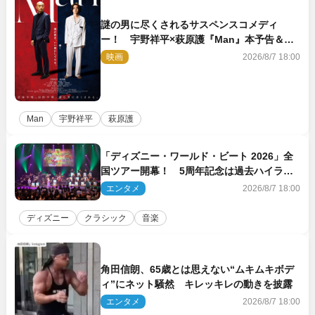
謎の男に尽くされるサスペンスコメディ
ー！ 宇野祥平×萩原護『Man』本予告＆新
ビジュアル解禁
映画
2026/8/7 18:00
Man
宇野祥平
萩原護
「ディズニー・ワールド・ビート 2026」全
国ツアー開幕！ 5周年記念は過去ハイライ
ト＆クルーズ旅を大満喫！【潜入レポート】
エンタメ
2026/8/7 18:00
ディズニー
クラシック
音楽
角田信朗、65歳とは思えない“ムキムキボデ
ィ”にネット騒然 キレッキレの動きを披露
エンタメ
2026/8/7 18:00