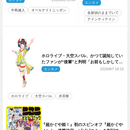
のゲスト出演が決定！
エンタメ
2
中島健人
オールナイトニッポン
名探偵のままでいて
ナインティナイン
ホロライブ・大空スバル、かつて認知してい
たファンが“後輩”と判明「お前もしかしてあ
のときの？」
エンタメ
2026/8/7 18:15
ホロライブ
大空スバル
水宮枢
『超かぐや姫！』初のスピンオフ『超かぐや