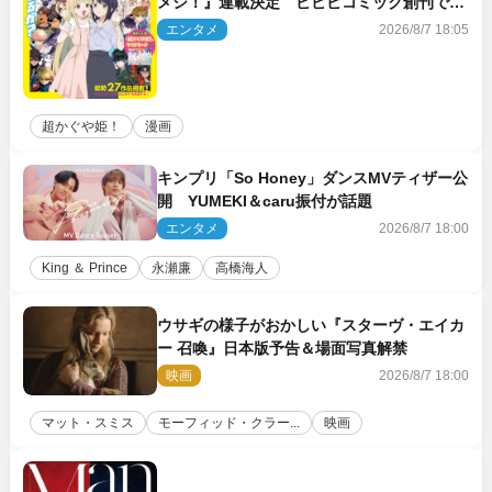
メシ！』連載決定 ビビビコミック創刊で31
作品一挙公開
エンタメ
2026/8/7 18:05
超かぐや姫！
漫画
キンプリ「So Honey」ダンスMVティザー公
開 YUMEKI＆caru振付が話題
エンタメ
2026/8/7 18:00
King ＆ Prince
永瀬廉
高橋海人
ウサギの様子がおかしい『スターヴ・エイカ
ー 召喚』日本版予告＆場面写真解禁
映画
2026/8/7 18:00
マット・スミス
モーフィッド・クラー...
映画