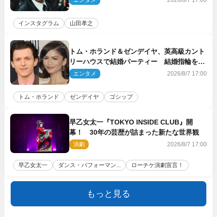
エンタメ
2026/8/7 17:00
インスタグラム
山田孝之
トム・ホランド＆ゼンデイヤ、英高級カント
リーハウスで結婚パーティー 結婚指輪を身
に着けたトムも初キャッチ
エンタメ
2026/8/7 17:00
トム・ホランド
ゼンデイヤ
ゴシップ
早乙女太一『TOKYO INSIDE CLUB』開
幕！ 30年の芸歴が詰まった新たな世界観
演劇
2026/8/7 17:00
早乙女太一
ダンス・パフォーマン...
ローチケ演劇宣言！
もっと見る