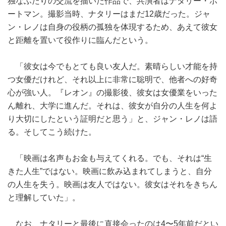
独なふたりの交流を描いた作品で、共演者はナタリー・ポ
ートマン。撮影当時、ナタリーはまだ12歳だった。ジャ
ン・レノは自身の役柄の孤独を体現するため、あえて彼女
と距離を置いて役作りに臨んだという。
「彼女は今でもとても良い友人だ。素晴らしい才能を持
つ女優だけれど、それ以上に非常に聡明で、他者への好奇
心が強い人。『レオン』の撮影後、彼女は女優業をいった
ん離れ、大学に進んだ。それは、彼女が自分の人生を何よ
り大切にしたという証明だと思う」と、ジャン・レノは語
る。そしてこう続けた。
「映画は名声もお金も与えてくれる。でも、それは“生
きた人生”ではない。映画に飲み込まれてしまうと、自分
の人生を失う。映画は友人ではない。彼女はそれをきちん
と理解していた」。
なお、ナタリーと最後に直接会ったのは4〜5年前だとい