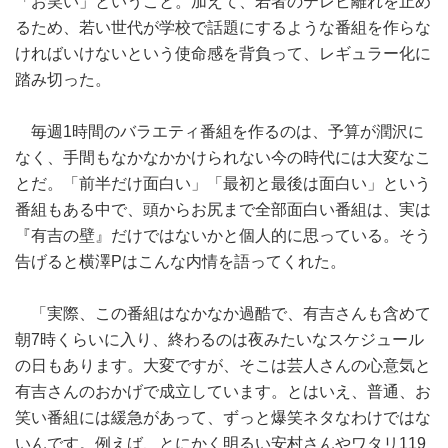
「お笑い」ということ。加えて、若者のテレビ離れを止め
るため、若い世代が学校で話題にするような番組を作らな
ければいけないという使命感を背負って、レギュラー化に
踏み切った。
毎週1時間のバラエティ番組を作るのは、予算が潤沢に
なく、手間もなかなかかけられない今の時代には大変なこ
とだ。「前半だけ面白い」「最初と最後は面白い」という
番組もある中で、頭からお尻まで全部面白い番組は、実は
『有吉の壁』だけではないかと個人的に思っている。そう
告げると横澤Pはこんな内情を語ってくれた。
「実際、この番組はなかなか過酷で、有吉さんも含めて
朝7時くらいに入り、終わるのは夜みたいなスケジュール
の日もあります。大変ですが、そこは芸人さんの心意気と
有吉さんのおかげで成立しています。とはいえ、普通、お
笑い番組には緩急があって、ずっと爆笑ネタなわけではな
いんです。例えば、とにかく明るい安村さんやワタリ119