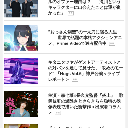
ルのオファー理由は？ 「滝川という
キャラクターに出会えたことは運が良
かった」
P R
“おっさん剣聖”の一太刀に宿る人生
―― 世界で話題の本格アクションアニ
メ、Prime Videoで独占配信中
P R
キタニタツヤがゲストアーティストと
の対バンを通して見せた、“攻めのモー
ド” 「Hugs Vol.6」神戸公演＜ライブ
レポート＞
P R
主演・森七菜×長久允監督『炎上』 歌
舞伎町の過酷さときらきらを独特の映
像表現で描いた衝撃作＜出演者コラム
＞
P R