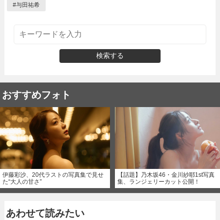
#
与田祐希
検索する
おすすめフォト
伊藤彩沙、20代ラストの写真集で見せ
【話題】乃木坂46・金川紗耶1st写真
た“大人の甘さ”
集、ランジェリーカット公開！
あわせて読みたい