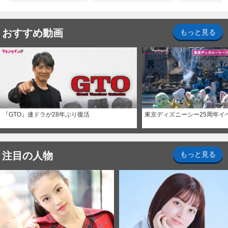
ナイト～パス」
おすすめ動画
もっと見る
『GTO』連ドラが28年ぶり復活
東京ディズニーシー25周年イ
注目の人物
もっと見る