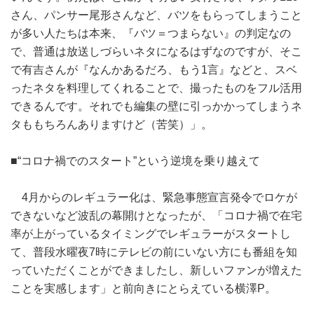
さん、パンサー尾形さんなど、バツをもらってしまうこと
が多い人たちは本来、『バツ＝つまらない』の判定なの
で、普通は放送しづらいネタになるはずなのですが、そこ
で有吉さんが『なんかあるだろ、もう1言』などと、スベ
ったネタを料理してくれることで、撮ったものをフル活用
できるんです。それでも編集の壁に引っかかってしまうネ
タももちろんありますけど（苦笑）」。
■“コロナ禍でのスタート”という逆境を乗り越えて
4月からのレギュラー化は、緊急事態宣言発令でロケが
できないなど波乱の幕開けとなったが、「コロナ禍で在宅
率が上がっているタイミングでレギュラーがスタートし
て、普段水曜夜7時にテレビの前にいない方にも番組を知
っていただくことができましたし、新しいファンが増えた
ことを実感します」と前向きにとらえている横澤P。