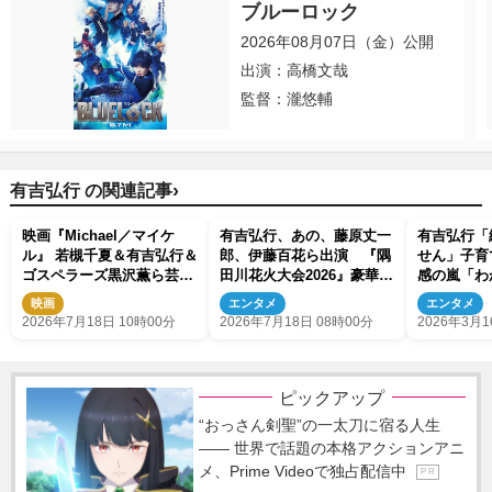
ブルーロック
2026年08月07日（金）公開
出演：高橋文哉
監督：瀧悠輔
›
有吉弘行 の関連記事
映画『Michael／マイケ
有吉弘行、あの、藤原丈一
有吉弘行「
ル』 若槻千夏＆有吉弘行＆
郎、伊藤百花ら出演 『隅
せん」子育
ゴスペラーズ黒沢薫ら芸能
田川花火大会2026』豪華ゲ
感の嵐「わ
人たちも熱狂 田村淳は娘
スト＆中継陣発表
「みんな通
映画
エンタメ
エンタメ
と鑑賞
2026年7月18日 10時00分
2026年7月18日 08時00分
2026年3月1
ピックアップ
“おっさん剣聖”の一太刀に宿る人生
―― 世界で話題の本格アクションアニ
メ、Prime Videoで独占配信中
P R