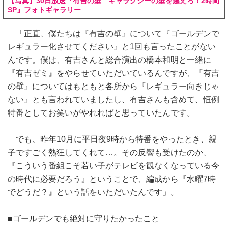
【写真】30日放送『有吉の壁 ギャラクシーの壁を越えろ！2時間
SP』フォトギャラリー
「正直、僕たちは『有吉の壁』について『ゴールデンで
レギュラー化させてください』と1回も言ったことがない
んです。僕は、有吉さんと総合演出の橋本和明と一緒に
『有吉ゼミ』をやらせていただいているんですが、『有吉
の壁』についてはもともと各所から『レギュラー向きじゃ
ない』とも言われていましたし、有吉さんも含めて、恒例
特番としてお笑いがやれればと思っていたんです。
でも、昨年10月に平日夜9時から特番をやったとき、親
子ですごく熱狂してくれて…。その反響も受けたのか、
『こういう番組こそ若い子がテレビを観なくなっている今
の時代に必要だろう』ということで、編成から『水曜7時
でどうだ？』という話をいただいたんです」。
■ゴールデンでも絶対に守りたかったこと