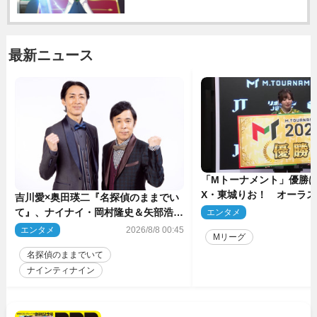
最新ニュース
「Mトーナメント」優勝はB
X・東城りお！ オーラ
吉川愛×奥田瑛二『名探偵のままでい
後は自ら和了って幕引き
て』、ナイナイ・岡村隆史＆矢部浩之
エンタメ
2
のゲスト出演が決定！
エンタメ
2026/8/8 00:45
Mリーグ
名探偵のままでいて
ナインティナイン