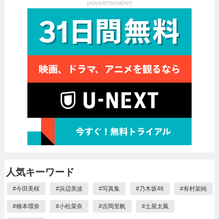
[ADVERTISEMENT]
人気キーワード
#
今田美桜
#
浜辺美波
#
写真集
#
乃木坂46
#
有村架純
#
橋本環奈
#
小松菜奈
#
吉岡里帆
#
土屋太鳳