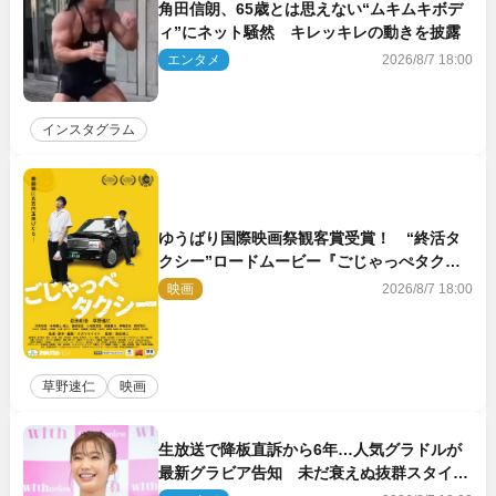
角田信朗、65歳とは思えない“ムキムキボデ
ィ”にネット騒然 キレッキレの動きを披露
エンタメ
2026/8/7 18:00
インスタグラム
ゆうばり国際映画祭観客賞受賞！ “終活タ
クシー”ロードムービー『ごじゃっぺタクシ
ー』10月公開＆予告解禁
映画
2026/8/7 18:00
草野速仁
映画
生放送で降板直訴から6年…人気グラドルが
最新グラビア告知 未だ衰えぬ抜群スタイル