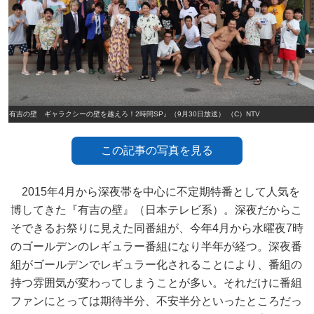
『有吉の壁 ギャラクシーの壁を越えろ！2時間SP』（9月30日放送） （C）NTV
この記事の写真を見る
2015年4月から深夜帯を中心に不定期特番として人気を
博してきた『有吉の壁』（日本テレビ系）。深夜だからこ
そできるお祭りに見えた同番組が、今年4月から水曜夜7時
のゴールデンのレギュラー番組になり半年が経つ。深夜番
組がゴールデンでレギュラー化されることにより、番組の
持つ雰囲気が変わってしまうことが多い。それだけに番組
ファンにとっては期待半分、不安半分といったところだっ