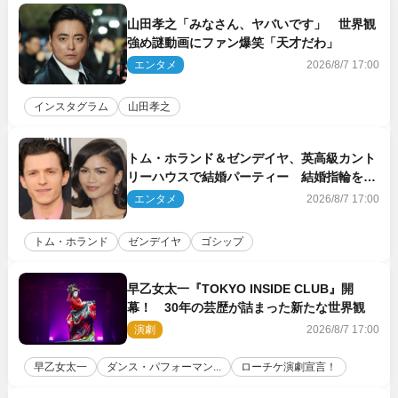
山田孝之「みなさん、ヤバいです」 世界観
強め謎動画にファン爆笑「天才だわ」
エンタメ
2026/8/7 17:00
インスタグラム
山田孝之
トム・ホランド＆ゼンデイヤ、英高級カント
リーハウスで結婚パーティー 結婚指輪を身
に着けたトムも初キャッチ
エンタメ
2026/8/7 17:00
トム・ホランド
ゼンデイヤ
ゴシップ
早乙女太一『TOKYO INSIDE CLUB』開
幕！ 30年の芸歴が詰まった新たな世界観
演劇
2026/8/7 17:00
早乙女太一
ダンス・パフォーマン...
ローチケ演劇宣言！