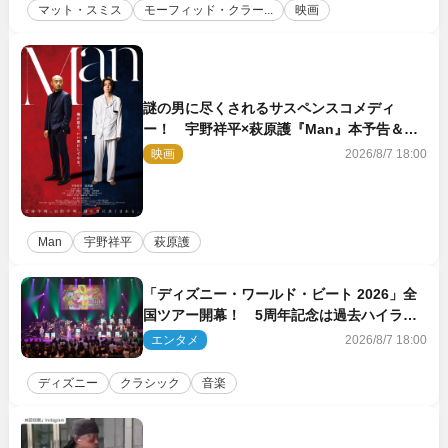
マット・スミス
モーフィッド・クラー...
映画
謎の男に尽くされるサスペンスコメディ
ー！ 宇野祥平×萩原護『Man』本予告＆新
ビジュアル解禁
映画
2026/8/7 18:00
Man
宇野祥平
萩原護
「ディズニー・ワールド・ビート 2026」全
国ツアー開幕！ 5周年記念は過去ハイライ
ト＆クルーズ旅を大満喫！【潜入レポート】
エンタメ
2026/8/7 18:00
ディズニー
クラシック
音楽