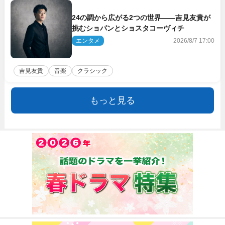
24の調から広がる2つの世界――吉見友貴が
挑むショパンとショスタコーヴィチ
エンタメ
2026/8/7 17:00
吉見友貴
音楽
クラシック
もっと見る