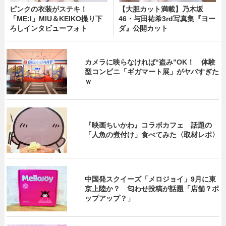
ピンクの衣装がステキ！
【大胆カット満載】乃木坂
「ME:I」MIU＆KEIKO撮り下
46・与田祐希3rd写真集『ヨー
ろしインタビューフォト
ダ』公開カット
カメラに映らなければ“盗み”OK！ 体験
型コンビニ「ギガマート展」がヤバすぎた
ｗ
『映画ちいかわ』コラボカフェ 話題の
「人魚の煮付け」食べてみた〈取材レポ〉
中国発スクイーズ「メロジョイ」9月に東
京上陸か？ 匂わせ投稿が話題「店舗？ポ
ップアップ？」