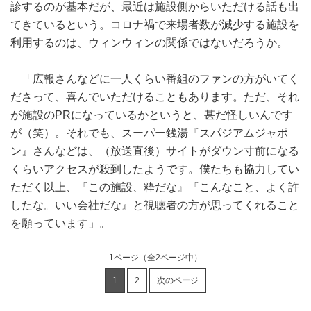
診するのが基本だが、最近は施設側からいただける話も出
てきているという。コロナ禍で来場者数が減少する施設を
利用するのは、ウィンウィンの関係ではないだろうか。
「広報さんなどに一人くらい番組のファンの方がいてく
ださって、喜んでいただけることもあります。ただ、それ
が施設のPRになっているかというと、甚だ怪しいんです
が（笑）。それでも、スーパー銭湯『スパジアムジャポ
ン』さんなどは、（放送直後）サイトがダウン寸前になる
くらいアクセスが殺到したようです。僕たちも協力してい
ただく以上、『この施設、粋だな』『こんなこと、よく許
したな。いい会社だな』と視聴者の方が思ってくれること
を願っています」。
1ページ
（全2ページ中）
1
2
次のページ