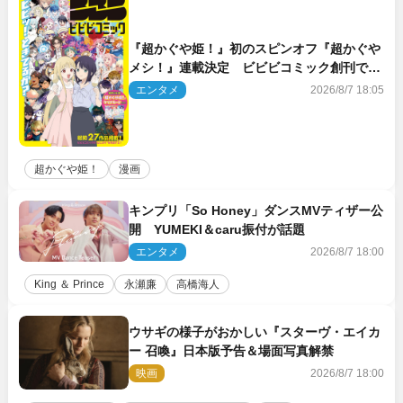
『超かぐや姫！』初のスピンオフ『超かぐや
メシ！』連載決定 ビビビコミック創刊で31
作品一挙公開
エンタメ
2026/8/7 18:05
超かぐや姫！
漫画
キンプリ「So Honey」ダンスMVティザー公
開 YUMEKI＆caru振付が話題
エンタメ
2026/8/7 18:00
King ＆ Prince
永瀬廉
高橋海人
ウサギの様子がおかしい『スターヴ・エイカ
ー 召喚』日本版予告＆場面写真解禁
映画
2026/8/7 18:00