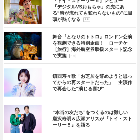
『トイ・ストーリー５』レビュー
「デジタルVSおもちゃ」の先にあ
る“時が流れても変わらないもの”に目
頭が熱くなる
P R
舞台『となりのトトロ』ロンドン公演
を観劇できる特別企画！ ローチケ
［旅行］海外航空券取扱スタート記念
で実施
P R
鎮西寿々歌「お芝居を辞めようと思っ
てからの再スタートだった」 主演作
で再会した“演じる喜び”
“本当の友だち”をつくるのは難しい
唐沢寿明＆広瀬アリスが『トイ・スト
ーリー５』を語る