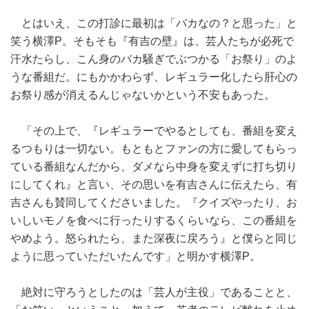
とはいえ、この打診に最初は「バカなの？と思った」と
笑う横澤P。そもそも『有吉の壁』は、芸人たちが必死で
汗水たらし、こん身のバカ騒ぎでぶつかる「お祭り」のよ
うな番組だ。にもかかわらず、レギュラー化したら肝心の
お祭り感が消えるんじゃないかという不安もあった。
「その上で、『レギュラーでやるとしても、番組を変え
るつもりは一切ない。もともとファンの方に愛してもらっ
ている番組なんだから、ダメなら中身を変えずに打ち切り
にしてくれ』と言い、その思いを有吉さんに伝えたら、有
吉さんも賛同してくださいました。『クイズやったり、お
いしいモノを食べに行ったりするくらいなら、この番組を
やめよう。怒られたら、また深夜に戻ろう』と僕らと同じ
ように思っていただいたんです」と明かす横澤P。
絶対に守ろうとしたのは「芸人が主役」であることと、