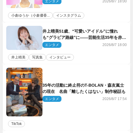
に反響
エンタメ
2026/8/7 18:00
小倉ゆうか（小倉優香...
インスタグラム
井上晴美51歳、“可愛いアイドル”に憧れ
も“グラビア路線”に――芸能生活35年を赤
裸々に語る 27年ぶりに写真集発売
エンタメ
2026/8/7 18:00
井上晴美
写真集
インタビュー
35年の活動に終止符のT-BOLAN・森友嵐士
の現在 名曲「離したくはない」制作秘話も
エンタメ
2026/8/7 17:54
TikTok