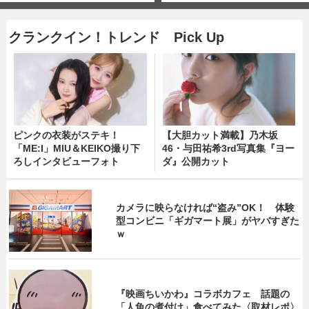
クランクイン！トレンド Pick Up
ピンクの衣装がステキ！
【大胆カット満載】乃木坂
「ME:I」MIU＆KEIKO撮り下
46・与田祐希3rd写真集『ヨー
ろしインタビューフォト
ダ』公開カット
カメラに映らなければ“盗み”OK！ 体験
型コンビニ「ギガマート展」がヤバすぎた
ｗ
『映画ちいかわ』コラボカフェ 話題の
「人魚の煮付け」食べてみた〈取材レポ〉