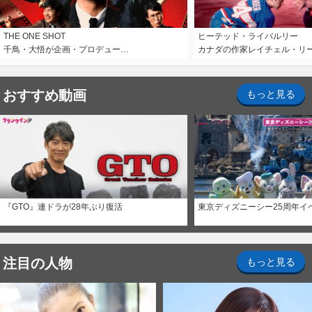
THE ONE SHOT
ヒーテッド・ライバルリー
千鳥・大悟が企画・プロデュー…
カナダの作家レイチェル・リ
おすすめ動画
もっと見る
『GTO』連ドラが28年ぶり復活
東京ディズニーシー25周年イ
注目の人物
もっと見る