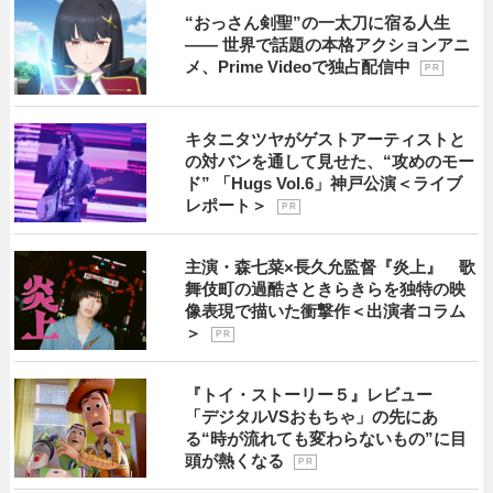
“おっさん剣聖”の一太刀に宿る人生
―― 世界で話題の本格アクションアニ
メ、Prime Videoで独占配信中
P R
キタニタツヤがゲストアーティストと
の対バンを通して見せた、“攻めのモー
ド” 「Hugs Vol.6」神戸公演＜ライブ
レポート＞
P R
主演・森七菜×長久允監督『炎上』 歌
舞伎町の過酷さときらきらを独特の映
像表現で描いた衝撃作＜出演者コラム
＞
P R
『トイ・ストーリー５』レビュー
「デジタルVSおもちゃ」の先にあ
る“時が流れても変わらないもの”に目
頭が熱くなる
P R