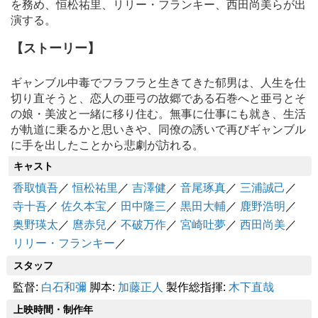
を務め、恒松祐里、リリー・フランキー、西田尚美らが出
演する。
【ストーリー】
ギャンブル中毒でフラフラと生きてきた郁男は、人生を仕
切り直そうと、恋人の亜弓の故郷である石巻へと亜弓とそ
の娘・美波と一緒に移り住む。無事に仕事にも就き、生活
が軌道に乗るかと思いきや、同僚の誘いで再びギャンブル
に手を出したことから悲劇が訪れる。
キャスト
香取慎吾
／
恒松祐里
／
吉澤健
／
音尾琢真
／
三浦誠己
／
寺十吾
／
佐久本宝
／
田中隆三
／
黒田大輔
／
鹿野浩明
／
奥野瑛太
／
麿赤兒
／
不破万作
／
宮崎吐夢
／
西田尚美
／
リリー・フランキー
／
スタッフ
監督:
白石和彌
脚本:
加藤正人
製作総指揮:
木下直哉
上映時間・制作年