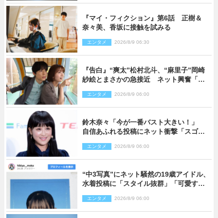
『マイ・フィクション』第6話 正樹＆
奈々美、香坂に接触を試みる
エンタメ
2026/8/9 06:30
『告白』“爽太”松村北斗、“麻里子”岡崎
紗絵とまさかの急接近 ネット興奮「そ
の反応は」「いいの!?」（ネタバレあ
エンタメ
2026/8/9 06:00
り）
鈴木奈々「今が一番バスト大きい！」
自信あふれる投稿にネット衝撃「スゴ
イ」「写真集を出して欲しい」
エンタメ
2026/8/9 06:00
“中3写真”にネット騒然の19歳アイドル、
水着投稿に「スタイル抜群」「可愛すぎ
る」と絶賛の声
エンタメ
2026/8/9 06:00