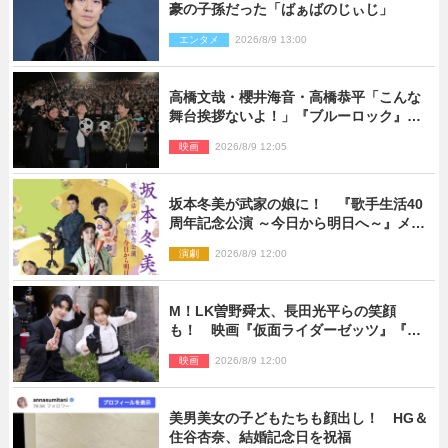
豪の子孫だった「ばぁばのじぃじ」
エンタメ
2026/8/9 13:00
高橋文哉・櫻井海音・高橋恭平「こんな
舞台挨拶ないよ！」『ブルーロック』自
由すぎるイベントレポート
映画
2026/8/9 12:05
坂本冬美が武家の娘に！ 『歌手生活40
周年記念公演 ～今日から明日へ～』メイ
ンビジュアル公開
演劇
2026/8/9 12:00
M！LK曽野舜太、長田光平らの笑顔
も！ 映画『仮面ライダーゼッツ』『超
宇宙刑事ギャバン インフィニティ』オフ
映画
2026/8/9 12:00
ショット到着
美男美女の子どもたちも顔出し！ HG＆
住谷杏奈、結婚記念日を祝福