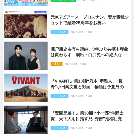
元007ピアース・ブロスナン、妻が素敵シ
ョットで結婚25周年をお祝い
エンタメ
2026/8/9 08:00
瀬戸康史＆有村架純、9年ぶり共演も印象
は変わらず 演出・白井晃への絶大なる
信頼を胸に舞台『キュー』に挑む
演劇
2026/8/9 07:00
『VIVANT』第13話“乃木”堺雅人、“長
野”小日向文世と対面 物語は予想外の展
開へ
エンタメ
2026/8/9 06:30
『豊臣兄弟！』第30回 “小一郎”仲野太
賀、天下人を目指す兄“秀吉”池松壮亮
と“清須会議”へ
エンタメ
2026/8/9 06:30