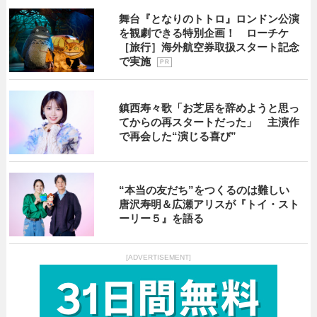
舞台『となりのトトロ』ロンドン公演
を観劇できる特別企画！ ローチケ
［旅行］海外航空券取扱スタート記念
で実施
P R
鎮西寿々歌「お芝居を辞めようと思っ
てからの再スタートだった」 主演作
で再会した“演じる喜び”
“本当の友だち”をつくるのは難しい
唐沢寿明＆広瀬アリスが『トイ・スト
ーリー５』を語る
[ADVERTISEMENT]