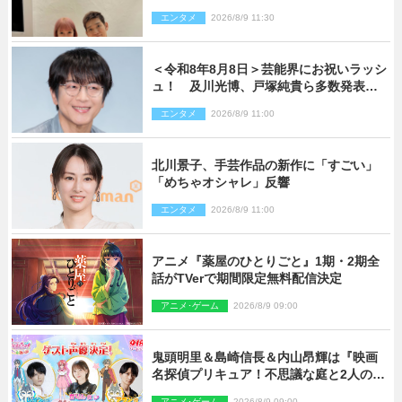
エンタメ
2026/8/9 11:30
＜令和8年8月8日＞芸能界にお祝いラッシ
ュ！ 及川光博、戸塚純貴ら多数発表結
婚
エンタメ
2026/8/9 11:00
北川景子、手芸作品の新作に「すごい」
「めちゃオシャレ」反響
エンタメ
2026/8/9 11:00
アニメ『薬屋のひとりごと』1期・2期全
話がTVerで期間限定無料配信決定
アニメ･ゲーム
2026/8/9 09:00
鬼頭明里＆島崎信長＆内山昂輝は『映画
名探偵プリキュア！不思議な庭と2人の秘
密』ゲスト声優に決定
アニメ･ゲーム
2026/8/9 09:00