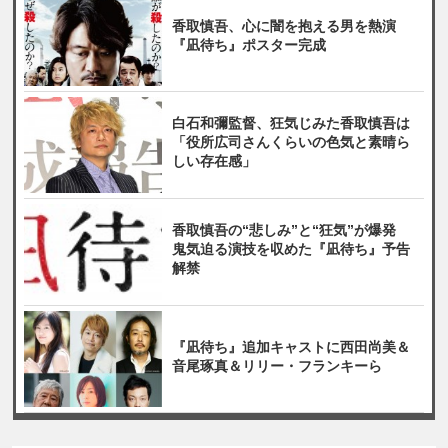
香取慎吾、心に闇を抱える男を熱演
『凪待ち』ポスター完成
白石和彌監督、狂気じみた香取慎吾は
「役所広司さんくらいの色気と素晴ら
しい存在感」
香取慎吾の“悲しみ”と“狂気”が爆発
鬼気迫る演技を収めた『凪待ち』予告
解禁
『凪待ち』追加キャストに西田尚美＆
音尾琢真＆リリー・フランキーら