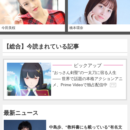
今田美桜
橋本環奈
【総合】今読まれている記事
ピックアップ
“おっさん剣聖”の一太刀に宿る人生
―― 世界で話題の本格アクションアニ
メ、Prime Videoで独占配信中
P R
最新ニュース
中島歩、“教科書にも載っている”有名文