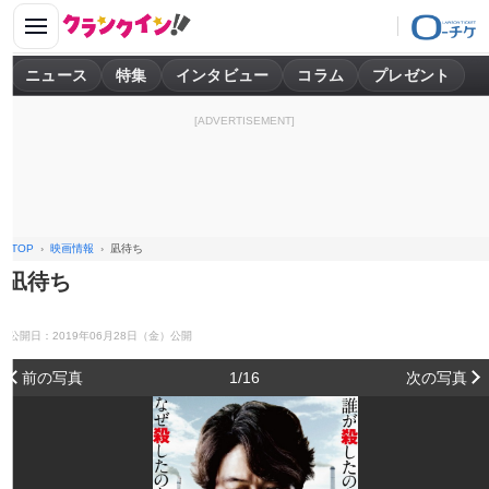
ニュース
特集
インタビュー
コラム
プレゼント
[ADVERTISEMENT]
TOP
映画情報
凪待ち
凪待ち
公開日：2019年06月28日（金）公開
前の写真
1/16
次の写真