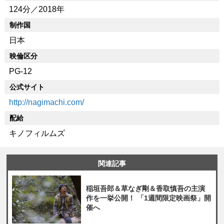
124分／2018年
制作国
日本
映倫区分
PG-12
公式サイト
http://nagimachi.com/
配給
キノフィルムズ
関連記事
稲垣吾郎＆草なぎ剛＆香取慎吾の主演
作を一挙公開！ 「1週間限定映画祭」開
催へ