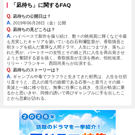
「凪待ち」に関するFAQ
Q.
凪待ちの公開日は？
A.
2019年06月28日（金）公開
Q.
凪待ちの見どころは？
A.
ハイペースで新作を撮り続け、数々の映画賞に輝くなど今最
も充実したキャリアを築いている白石和彌監督が、香取慎吾と
初タッグを組んだ重厚な人間ドラマ。人生につまづき、落ちぶ
れた男が、パートナーの女性とその娘と共に人生を再出発させ
ようと奮闘する姿を描く。香取慎吾が主演を務め、恒松祐里、
リリー・フランキー、西田尚美らが出演する。
Q.
凪待ちのストーリーは？
A.
ギャンブル中毒でフラフラと生きてきた郁男は、人生を仕切
り直そうと、恋人の亜弓の故郷である石巻へと亜弓とその娘・
美波と一緒に移り住む。無事に仕事にも就き、生活が軌道に乗
るかと思いきや、同僚の誘いで再びギャンブルに手を出したこ
とから悲劇が訪れる。