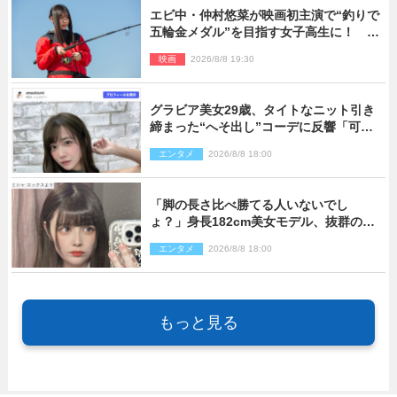
エビ中・仲村悠菜が映画初主演で“釣りで
五輪金メダル”を目指す女子高生に！ 映
画『つりこまち』今秋公開
映画
2026/8/8 19:30
グラビア美女29歳、タイトなニット引き
締まった“へそ出し”コーデに反響「可愛
い過ぎる」
エンタメ
2026/8/8 18:00
「脚の長さ比べ勝てる人いないでし
ょ？」身長182cm美女モデル、抜群のプ
ロポーションにネット衝撃
エンタメ
2026/8/8 18:00
もっと見る