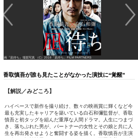
映画『凪待ち』場面写真 （C）2018「凪待ち」FILM PARTNERS
香取慎吾が誰も見たことがなかった演技に“覚醒”
【解説／みどころ】
ハイペースで新作を撮り続け、数々の映画賞に輝くなど今
最も充実したキャリアを築いている白石和彌監督が、香取
慎吾と初タッグを組んだ重厚な人間ドラマ。人生につまづ
き、落ちぶれた男が、パートナーの女性とその娘と共に人
生を再出発させようと奮闘する姿を描く。香取慎吾が主演