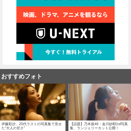
おすすめフォト
伊藤彩沙、20代ラストの写真集で見せ
【話題】乃木坂46・金川紗耶1st写真
た“大人の甘さ”
集、ランジェリーカット公開！